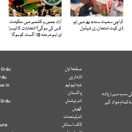
کراچی سمیت سندھ بھر میں ایم
آزاد جموں و کشمیر میں حکومت
ڈی کیٹ امتحان ری شیڈول
کس کی ہوگی؟ انتخابات کا تیسرا
اور اہم مرحلہ 10 اگست کو ہوگا
صفحۂ اول
 Urdu
تازہ ترین
rdu
غزہ لہو لہو
ws in
پاکستان
کی سب سے زیادہ
انٹر نیشنل
 Urdu
 تمام مواد کے
کھیل
انٹرٹینمنٹ
لائف اسٹائل
bune