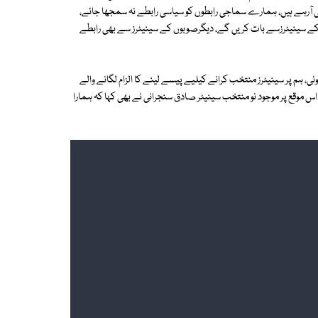
ھی آرہے ہیں، ہمارے سماجی رابطوں کو سیاسی رابطے نہ سمجھا جائے،
 کے سینیٹرزسے بات کریں گے، دیگرصوبوں کے سینیٹرز سے بھی رابطے
 ہم پر سینیٹرز منتخب کرانے کیلیے پیسے لینے کا الزام لگانے والے
سے زائد نشستیں حاصل کریں۔ اس موقع پر موجود نو منتخب سینیٹر صادق سنجرانی نے بھی کہا کہ ہمارا