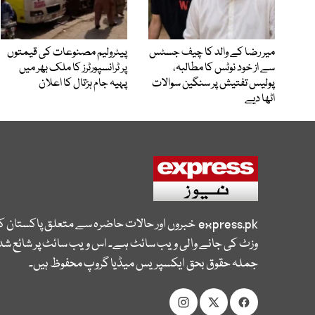
میر رضا کے والد کا چیف جسٹس
پیٹرولیم مصنوعات کی قیمتوں
سے از خود نوٹس کا مطالبہ،
پر ٹرانسپورٹرز کا ملک بھر میں
پولیس تفتیش پر سنگین سوالات
پہیہ جام ہڑتال کا اعلان
اٹھا دیے
express.pk
خبروں اور حالات حاضرہ سے متعلق پاکستان 
وزٹ کی جانے والی ویب سائٹ ہے۔ اس ویب سائٹ پر شائع شدہ
جملہ حقوق بحق ایکسپریس میڈیا گروپ محفوظ ہیں۔