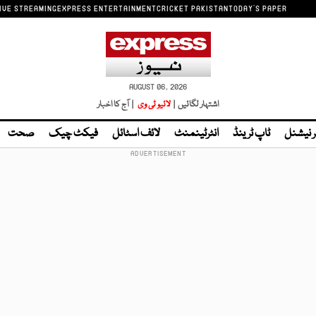
IVE STREAMING
EXPRESS ENTERTAINMENT
CRICKET PAKISTAN
TODAY'S PAPER
AUGUST 06, 2026
اشتہار لگائیں |
لائیو ٹی وی
| آج کا اخبار
ر نیشنل
ٹاپ ٹرینڈ
انٹرٹینمنٹ
لائف اسٹائل
فیکٹ چیک
صحت