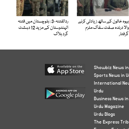
بیوہ خاتون کے ساتھ زیادتی کرنے
ردالفتنہ-3 : بلوچستان میں فتنہ
والا درندہ صفت سفاک ملزم
الہندوستان کے مزید 12 دہشت
گرفتار
گرد ہلاک
Showbiz News in
Sports News in U
International Ne
Urdu
Business News in
Urdu Magazine
Urdu Blogs
The Express Tri