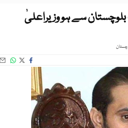
وچستان سے ہو وزیراعلیٰ
وچستان