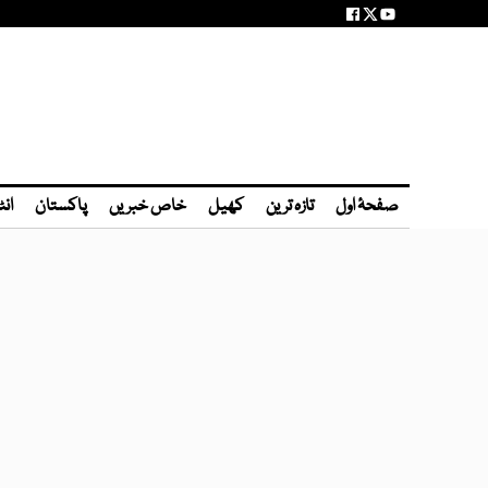
صفحۂ اول
تازہ ترین
کھیل
خاص خبریں
پاکستان
انٹ