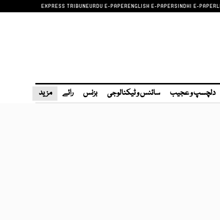
EXPRESS TRIBUNE
URDU E-PAPER
ENGLISH E-PAPER
SINDHI E-PAPER
L
دلچسپ و عجیب
سائنس و ٹیکنالوجی
بزنس
رائے
مزید