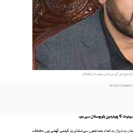
و ترجیح دیں گے، وزیراعلیٰ بلوچستان فوٹو:فائل
سینیٹ کا چیئرمین بلوچستان سے ہو۔
کہ ہمارے دروازے تمام جماعتوں سے مشاورت کیلئے کھلے ہیں، مختلف