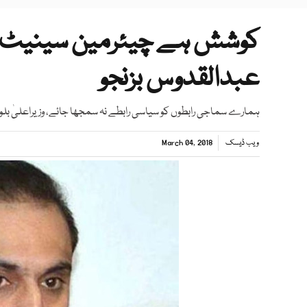
کوشش ہے چیئرمین سینیٹ بل
عبدالقدوس بزنجو
ہمارے سماجی رابطوں کو سیاسی رابطے نہ سمجھا جائے، وزیراعلیٰ بل
ویب ڈیسک
March 04, 2018