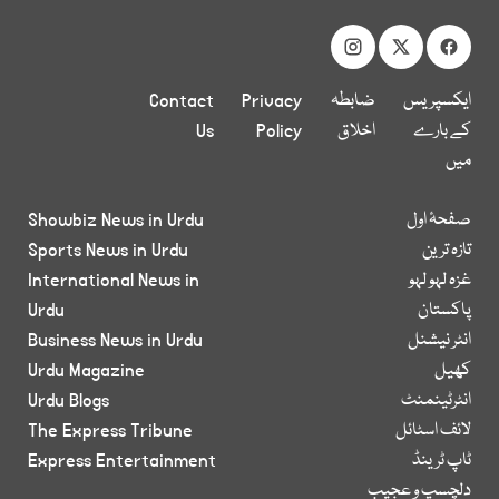
ایکسپریس
ضابطہ
Privacy
Contact
کے بارے
اخلاق
Policy
Us
میں
صفحۂ اول
Showbiz News in Urdu
تازہ ترین
Sports News in Urdu
غزہ لہو لہو
International News in
پاکستان
Urdu
انٹر نیشنل
Business News in Urdu
کھیل
Urdu Magazine
انٹرٹینمنٹ
Urdu Blogs
لائف اسٹائل
The Express Tribune
ٹاپ ٹرینڈ
Express Entertainment
دلچسپ و عجیب