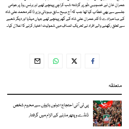
عمران خان نے خصوصی طور پر گزشتہ شب کراچی پہنچے تھے اور برنس روڈ پر عوامی
جلسے سے بھی خطاب کیا تھا جب کہ آج صبح سابق صوبائی وزیر ڈاکٹر محمد علی شاہ
کے صاحبزادے ڈاکٹر عمران علی شاہ کے گھر پہنچے تھے جہاں میڈیا اور دیگر شعبے
سے تعلق رکھنے والے افراد نے تحریک انصاف میں شمولیت اختیار کرنے کا اعلان کیا۔
متعلقہ
پی ٹی آئی احتجاج؛ دونوں بازوؤں سے محروم شخص
ڈنڈے و پتھر مارنے کے الزام میں گرفتار