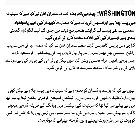
WASHINGTON:
چیئرمین تحریک انصاف عمران خان نے کہا ہے کہ سینیٹ
میں پیسا چلا ہے اور افسوس کی بات ہے کہ ہمارے کچھ اراکین خیبر پختونخواہ
اسمبلی نے بھی پیسے لے کر اپنے ضمیر بیچ دیئے ہیں جس کے لیے انکوائری کمیٹی
بنادی ہے، ایسے اراکین کے خلاف سخت کارروائی کریں گے۔
کراچی میں پریس کانفرنس کرتے ہوئے عمران خان نے کہا کہ ہماری پارٹی میں غریب
اراکین اسمبلی بھی تھے جنہوں نے چار چار کروڑ روپے کی پیشکشوں کو مسترد کردیا
جس پر میں انہیں خراج تحسین پیش کرتا ہوں لیکن پی ٹی آئی کے جن اراکین نے سودے
بازی کی ان کے خلاف سخت سے سخت کارروائی کریں گے۔
انہوں نے کہا کہ پورے پاکستان کو معلوم ہے کہ سینیٹ میں پیسا چلا ہے لیکن کوئی
بھی ادارہ تحقیقات نہیں کر رہا ہے، اس پر الیکشن کمیشن کو فوری ایکشن لینا چاہیے تھا،
میں نے پہلے ہی کہا تھا کہ سینیٹ کے الیکشن میں ووٹنگ کے طریقہ کار میں تبدیلی
ناگزیر ہو چکی ہے، خفیہ رائے دہی کی وجہ سے معلوم ہی نہیں چل رہا کہ کس نے کس
کو ووٹ دیا اس طرح ووٹ بیچنے والوں کو منہ چھپانے کا موقع ملا۔