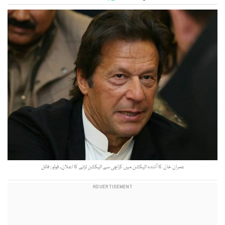
عمران خان کا آئندہ الیکشن میں کراچی سے الیکشن لڑنے کا اعلان۔ فوٹو : فائل