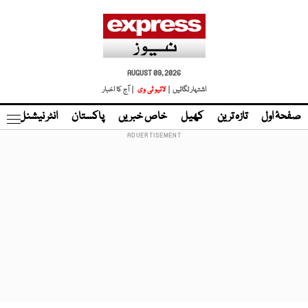
AUGUST 09, 2026
اشتہار لگائیں |
لائیو ٹی وی
| آج کا اخبار
صفحۂ اول
تازہ ترین
کھیل
خاص خبریں
پاکستان
انٹر نیشنل
ٹا