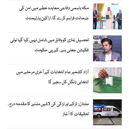
مکہ باہمی دفاعی معاہدہ خطے میں امن کی
ضمانت فراہم کرے گا، اراکین پارلیمنٹ
تحصیل غازی کو وفاق میں شامل نہیں کیا گیا نوٹی
فکیشن جعلی ہے، کے پی حکومت
آزاد کشمیر عام انتخابات کے آخری مرحلے میں
انتخابی دنگل کل سجے گا
ملتان: لڑکے اور لڑکی کی لاشیں ملنے کا مقدمہ درج،
تحقیقات کا آغاز