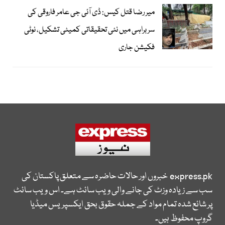
میر رضا قتل کیس: ڈی آئی جی عامر فاروقی کی
سربراہی میں نئی تحقیقاتی کمیٹی تشکیل، نوٹی
فکیشن جاری
express.pk
خبروں اور حالات حاضرہ سے متعلق پاکستان کی
سب سے زیادہ وزٹ کی جانے والی ویب سائٹ ہے۔ اس ویب سائٹ
پر شائع شدہ تمام مواد کے جملہ حقوق بحق ایکسپریس میڈیا
گروپ محفوظ ہیں۔