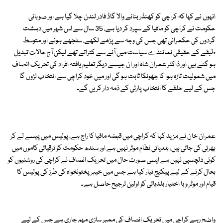
انہوں نے کہا کہ کراچی کو کھنڈر بنانے والا گاڈ فادر لندن چلا گیا ہے اور صوبائی
حکومت نے کراچی کو مافیا کے سپرد کر دیا ہے، 35 سال سے اس شہر میں دہشت
گردوں کی حکمرانی تھی جس کی وجہ سے پڑھے لکھے، سلجھے ہوئے اور متوسط
طبقے کے حقیقی نمائندے سیاست میں آنے سے کتراتے تھے لیکن آج حالات تبدیل
ہو گئے ہیں اور ڈاکٹر عمران شاہ اور ان جیسے دیگر تعلیم یافتہ افراد کی تحریک انصاف
میں شمولیت تازہ ہوا کا جھونکا ثابت ہو گی اور میں خود کراچی سے انتخاب لڑوں گا
جس کے لیے حلقے کا انتخاب پارٹی کے ذمہ دار کریں گے۔
عمران خان نے مزید کہا کہ کراچی میں قبضہ مافیا کا راج ہے، پولیس میں پیسے لے کر
بھرتی کی جاتی ہیں، بلدیاتی نظام موثر نہیں ہے اور سندھ حکومت کو ترقیاتی کاموں میں
کوئی دلچسپی نہیں ہے ایسی صورت حال میں تحریک انصاف نے کراچی کی روشنیوں کو
بحال کرنے کے لیے پیکیج تیار کیا ہے جس میں خیبرپختونخواہ کی طرز کی پولیس کا
قیام اور موثر و با اختیار بلدیاتی کو اولین ترجیح حاصل ہے۔
واضح رہے کراچی میں تحریک انصاف کی ممبر سازی مہم جاری ہے جس کے لیے