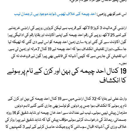
زمین اپنے خاندان کے افراد کے نام کرائی۔
اس خبرکوبھی پڑھیں:
احد چیمہ کے خلاف ٹھوس شواہد موجود ہیں، ترجمان نیب
اراضی کی مالیت 3 کروڑ 9 لاکھ کے قریب ہے لیکن کروڑوں روپے کی اراضی خریدنے
کے لئے 25 لاکھ روپے کی رقم احد چیمہ کے اپنے اکاؤنٹ اور بقایا رقم کی ادائیگی پیرا
گون اکاؤنٹ سے کی گئی اور یہ ساری زمین احد چیمہ کو اس لیے دی گئی کہ ٹھیکہ لیا
جا سکے۔ دوران تفتیش انکشاف ہوا کہ احد چیمہ نے 19 کنال 7 مرلہ اور زمین لی ہے،
اب تفتیش کی جارہی ہے کہ کہیں آشیانہ کی فائلیں بھی پیرا گون نے فروخت نہ کی
ہوں۔
19 کنال احد چیمہ کی بہن اور کزن کے نام پر ہونے
کا انکشاف
وارث علی نے بتایا کہ 32 کنال اراضی میں سے 19 کنال احد چیمہ کی بہن اور کزن کے
نام پر ہونے کا انکشاف ہوا جس پر دونوں کو نوٹسز بھی جاری کئے گئے تاہم دونوں
ملزمان پیش نہیں ہوئے۔ نیب نے عدالت سے احد خان چیمہ اور شاہد شفیق کو 14 روزہ
جسمانی ریمانڈ کی درخواست کرتے ہوئے مؤقف پیش کیا کہ شاہد شفیق نے پپرا رولز کی
خلاف ورزی کی، آشیانہ اقبال سوسائٹی کا پروجیکٹ حاصل کرنے کے لیے 3 کمپنیوں کا