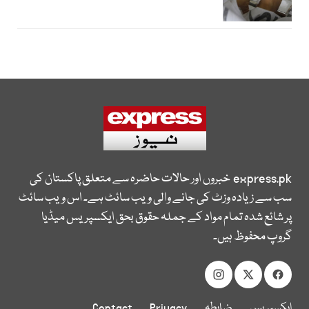
express.pk
خبروں اور حالات حاضرہ سے متعلق پاکستان کی
سب سے زیادہ وزٹ کی جانے والی ویب سائٹ ہے۔ اس ویب سائٹ
پر شائع شدہ تمام مواد کے جملہ حقوق بحق ایکسپریس میڈیا
گروپ محفوظ ہیں۔
ایکسپریس
ضابطہ
Privacy
Contact