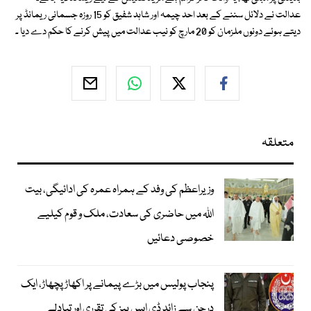
عدالت نے دلائل سننے کے بعد احد چیمہ اور شاہد شفیق کو 15 روزہ جسمانی ریمانڈ پر
دیتے ہوئے دونوں ملزمان کو 20 مارچ کو نیب عدالت میں پیش کرنے کا حکم دے دیا ۔
متعلقہ
وزیراعظم کی وفد کے ہمراہ عمرہ کی ادائیگی، بیت
اللہ میں حاضری کی سعادت، ملک و قوم کیلیے
خصوصی دعائیں
پنجاب پولیس میں بڑے پیمانے پر اکھاڑ پچھاڑ، ایک
درجن سے زائد ڈی ایس پیز کی تقرری اور تبادلے