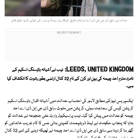
عدالت نے سابق ڈی جی ایل ڈی اے اور شاہد شفیق کو 15 روزہ ریمانڈ پر نیب کے حوالے کردیا ۔ فوٹو: فائل
LEEDS, UNITED KINGDOM:
نیب نے آشیانہ ہاؤسنگ اسکیم کے
نامزد ملزم احد چیمہ کی بہن اور کزن کے نام 32 کنال اراضی بطور رشوت کا انکشاف کیا
ہے۔
ایکسپریس نیوزکے مطابق لاہور کی احتساب عدالت میں آشیانہ اقبال ہاؤسنگ اسکیم
کرپشن کیس کی سماعت ہوئی۔ کرپشن میں ملوث سابق ڈی جی ایل ڈی اے احد
چیمہ کو عدالت میں پیش کیا گیا۔ نیب پراسیکیوٹر وارث علی جنجوعہ نے عدالت کو
بتایا کہ پنجاب حکومت نے لینڈ ڈویلپمنٹ کمپنی بنائی جس کا کام غریب خاندانوں کو
گھر بنا کر دینا ہے سابق ڈی جی ایل ڈی اے احد چیمہ نے ٹھیکہ دینے کے لئے 32 کنال