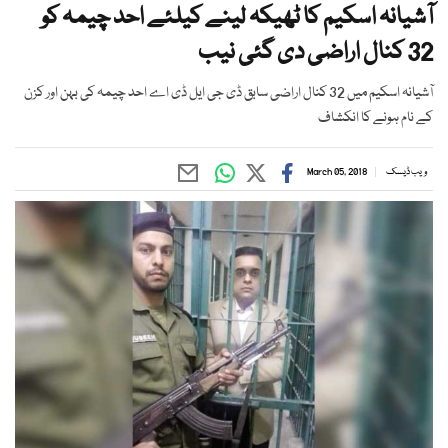
آشیانہ اسکیم کا ٹھیکہ لینے کیلئے احد چیمہ کو
32 کنال اراضی دی گئی نیب
آشیانہ اسکیم میں 32 کنال اراضی سابق ڈی جی ایل ڈی اے احد چیمہ کی بہن اور کزن
کے نام ہونے کا انکشاف
ویب ڈیسک
March 05, 2018