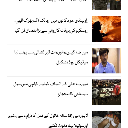
راولپنڈی، دو دکانوں میں اچانک آگ بھڑک اٹھی،
ریسکیو کی بروقت کارروائی سے بڑا نقصان ٹل گیا
میر رضا کیس، راتوں رات قبر کشائی سے پہلے نیا
میڈیکل بورڈ تشکیل
میر رضا علی کے انصاف کیلیے کراچی میں سول
سوسائٹی کا احتجاج
لاہور میں 40 سالہ خاتون کے قتل کا ڈراپ سین، شوہر
اور سوتیلا بیٹا ملوث نکلے