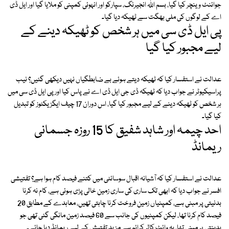
جوائنٹ وینچر کیا گیا، بسم اللہ انجیرنگ، سپارکو اور انہوئی کمپنی کو ملایا گیا اور ایل ڈی
اے کے لوگوں کی ملی بھگت سے ٹھیکہ دیا گیا۔
پی ایل ڈی سی میں ہر شخص کو ٹھیکہ دینے کے
لیے مجبور کیا گیا
عدالت نے استفسار کیا کہ ٹھیکہ دیتے ہوئے بے ضابطگیاں نہیں دیکھی گئیں؟ نیب
پراسیکیوٹر نے جواب دیا کہ ٹھیکہ ڈی جی ایل ڈی اے نے پاس کیا اور پی ایل ڈی سی میں
ہر شخص کو ٹھیکہ دینے کے لیے مجبور کیا گیا، اس دوران 17 چیف ایگزیکٹوز کو تبدیل
کیا گیا۔
احد چیمہ اور شاہد شفیق کا 15 روزہ جسمانی
ریمانڈ
عدالت نے استفسار کیا کہ آشیانہ اقبال سوسائٹی میں کتنے فیصد کام ہوا ہے؟ تفتیشی
افسر نے جواب دیا کہ ابھی تک ساری کی ساری زمین خالی پڑی ہوئی ہے، کام نہ کرنا
بدنیتی پر مبنی ہے، کمپنیاں زمین فروخت کرنا چاہتی تھیں، معاہدے کے مطابق 20
فیصد کام کرنا تھا، لیکن کمپنیوں کی جانب سے 60 فیصد زمین مانگی گئی تھی جو
بدینتی پر مبنی تھا، یہ وائٹ کالر کرائم ہے مزید تفتیش کے لیے ریمانڈ دیا جائے۔