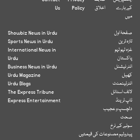
کے بارے
اخلاق
Policy
Us
میں
صفحۂ اول
Showbiz News in Urdu
تازہ ترین
Sports News in Urdu
غزہ لہو لہو
International News in
پاکستان
Urdu
انٹر نیشنل
Business News in Urdu
کھیل
Urdu Magazine
انٹرٹینمنٹ
Urdu Blogs
لائف اسٹائل
The Express Tribune
ٹاپ ٹرینڈ
Express Entertainment
دلچسپ و عجیب
صحت
سونے کے نرخ
پیٹرولیم مصنوعات کی قیمتیں