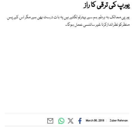
یورپ کی ترقی کا راز
یورپی ممالک بہ ہرطور ہم سے بہترتو لگتے ہیں یہ بات درست بھی ہے مگر اس کے پس
منظرکو نظراندازکرنا غیر سائنسی عمل ہوگا۔
March 06, 2018
Zuber Rehman