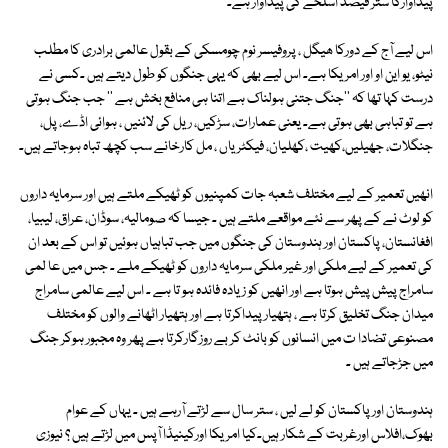
پیداوارکا ستر فیصد اسلحے کی پیداوار ہے۔
اس لیے آج کے دورکا ھیگل ، پروفیسر نوم چومسکی کے بقول عالمی برادری کا مطلب
نیٹو، یو این او اور امریکا ہے۔ اس لیے بھی کہ یہی جنگوں کو طول دیتے ہیں ۔کسی نے
درست کہا تھا کہ ''جنگ جتنی ہولناک ہے اتنا ہی منافع بخش ہے '' جب جنگ ہوتی
ہے تو تباہی بھی ہوتی ہے۔ یعنی عمارات، سڑکیں، ریل کی لائنیں ، ہوائی اڈے، پل،
جنگلات، جھیلیں،کھیت ،کھلیان، فیکٹریاں ، مل کارخانے سب کچھ تباہ ہوجاتے ہیں۔
انھیں تعمیر کے لیے مختلف شعبہ جات کمپنیوں کو ٹھیکے ملتے ہیں اور سرمایہ داروں
کو لوٹ نے کے پھر سے نئے مواقعے ملتے ہیں ۔ جیسا کہ صومالیہ، سوڈان، عراق، لیبیا،
افغانستان، پاکستان اور ہندوستان کی جنگوں میں جب تباہیاں ہوئیں تو اس کے بعد ان
کی تعمیر کے لیے ملکی اور غیر ملکی سرمایہ داروں کو ٹھیکے ملے ۔ جس میں عا لمی
سامراج پیش پیش ہوتا ہے اور انھیں کو زیادہ فائدہ ہو تا ہے ۔ اس لیے عالمی سامراج
میدان جنگ تخلیق کرتا ہے ، ہتھیار پیداکرتا ہے اور ہتھیار اٹھانے والوں کو مختلف
مصنوعی تضادا ت میں انسانوں کو بانٹ کر بے روزگارکرتا ہے پھر وہ مجبور ہوکر جنگ
میں جڑجاتے ہیں ۔
ہندوستان اور پاکستان کو لے لیں ، ستر سال سے لڑتے آرہے ہیں ۔ یہاں کے عوام
بھوک،افلاس اورغربت کے شکار ہیں۔کیا امریکا اورکینیڈا آپس میں لڑتے ہیں ؟ نیوزی