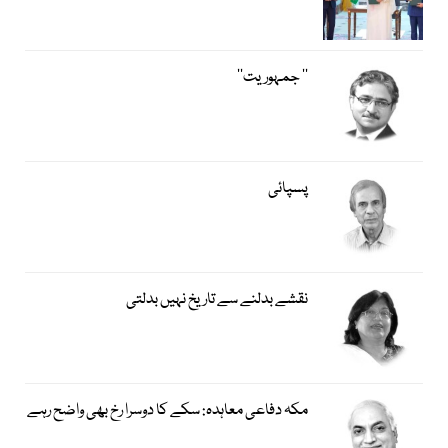
’’ جمہوریت‘‘
پسپائی
نقشے بدلنے سے تاریخ نہیں بدلتی
مکہ دفاعی معاہدہ: سکے کا دوسرا رخ بھی واضح رہے