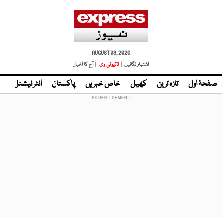
AUGUST 09, 2026
اشتہار لگائیں |
لائیو ٹی وی
| آج کا اخبار
صفحۂ اول
تازہ ترین
کھیل
خاص خبریں
پاکستان
انٹر نیشنل
ٹا