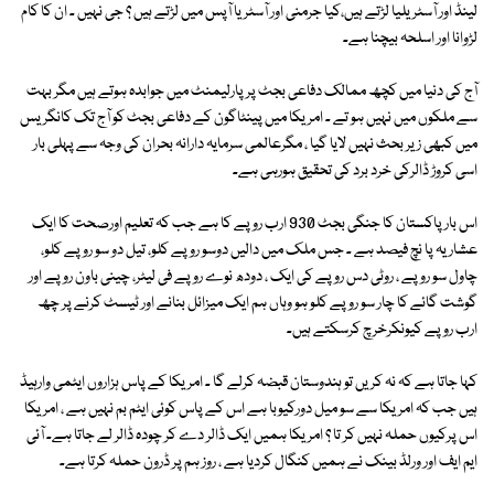
لینڈ اور آسٹریلیا لڑتے ہیں،کیا جرمنی اور آسٹریا آپس میں لڑتے ہیں ؟ جی نہیں ۔ ان کا کام
لڑوانا اور اسلحہ بیچنا ہے۔
آج کی دنیا میں کچھ ممالک دفاعی بجٹ پر پارلیمنٹ میں جوابدہ ہوتے ہیں مگر بہت
سے ملکوں میں نہیں ہو تے ۔ امریکا میں پینٹاگون کے دفاعی بجٹ کو آج تک کانگریس
میں کبھی زیر بحث نہیں لایا گیا ، مگرعالمی سرمایہ دارانہ بحران کی وجہ سے پہلی بار
اسی کروڑ ڈالرکی خرد برد کی تحقیق ہورہی ہے۔
اس بار پاکستان کا جنگی بجٹ 930 ارب روپے کا ہے جب کہ تعلیم اورصحت کا ایک
عشاریہ پا نچ فیصد ہے ۔ جس ملک میں دالیں دوسو رو پے کلو، تیل دو سو روپے کلو،
چاول سو روپے ، روٹی دس روپے کی ایک ، دودھ نوے روپے فی لیٹر، چینی باون روپے اور
گوشت گائے کا چار سو روپے کلو ہو وہاں ہم ایک میزائل بنانے اور ٹیسٹ کرنے پر چھ
ارب روپے کیونکرخرچ کرسکتے ہیں۔
کہا جاتا ہے کہ نہ کریں تو ہندوستان قبضہ کرلے گا ۔ امریکا کے پاس ہزاروں ایٹمی وارہیڈ
ہیں جب کہ امریکا سے سو میل دورکیوبا ہے اس کے پاس کوئی ایٹم بم نہیں ہے ، امریکا
اس پرکیوں حملہ نہیں کر تا ؟ امریکا ہمیں ایک ڈالر دے کر چودہ ڈالر لے جاتا ہے۔ آئی
ایم ایف اور ورلڈ بینک نے ہمیں کنگال کردیا ہے ، روز ہم پر ڈرون حملہ کرتا ہے۔