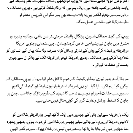
اکثر لوگوں کو یہ کہتے سنتا ہوں کہ یورپ کو دیکھیں صاف ستھرے، نظم وضبط کے
پابند، باشعور اور تعلیم یافتہ ہیں ، ایک ہم ہیں کہ ہرکام غلط کرتے ہیں ۔ یورپی ممالک بہ
ہرطور ہم سے بہترتو لگتے ہیں یہ بات درست بھی ہے مگر اس کے پس منظرکو
نظراندازکرنا غیر سائنسی عمل ہوگا۔
یورپ کے کچھ ممالک اسپین، پرتگال، ہالینڈ، جرمنی، فرانس ، اٹلی، برطانیہ وغیرہ اور
مشرق میں جاپان نے ایشیا میں خاص کر ہندوستان ، چین، شمالی وجنوبی امریکا
اورافریقہ پر قبضہ کرکے وہاں کے قدرتی وسائل کو نہ صرف لوٹا بلکہ یہاں کے انسانوں کو
غلام بنا کرکیریبین ممالک ، جنوبی امریکا، فیجی اورافریقہ تک لے جاکر ان سے جبری
جسمانی مشقت کروائی ۔
امریکا، آسٹریلیا، نیوزی لینڈ اورکینیڈا کے عوام کا قتل عام کیا اوروہاں یورپی ممالک کے
لوگوں کو لے جاکر بسایا گیا ۔ آج بھی امریکا، آسٹریلیا، نیوزی لینڈ اور کینیڈا کی قدیم
باسیوں سے حقارت آمیز اور دوسرے درجے کا شہری کے طرح برتاؤکیا جاتا ہے ۔ چین پر
جاپان کا تسلط اور قتل وغارت گری کی کوئی مثال نہیں ملتی ہے۔
ایک بار افریقہ سے تین پانی کے جہازوں میں ایک لاکھ تیس ہزار افریقی غلاموں کو
لاطینی امریکا اور یورپ لے جاتے ہوئے پچیس ہزار غلاموں کی موت ہوئی، جنھیں پنجرہ
نما جہازوں میں لے جایا جا رہا تھا، راستے میں تیس ہزار غلام بھوک سے مرگئے انھیں