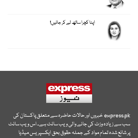
اپنا کچرا ساتھ لے کر جائیں!
express.pk
خبروں اور حالات حاضرہ سے متعلق پاکستان کی
سب سے زیادہ وزٹ کی جانے والی ویب سائٹ ہے۔ اس ویب سائٹ
پر شائع شدہ تمام مواد کے جملہ حقوق بحق ایکسپریس میڈیا