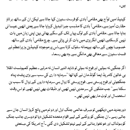
ہیں۔
کینیڈا میں توآج بھی مقامی آبادی کو فرسٹ سٹیزن کہا جاتا ہے لیکن ان کے ساتھ بر تاؤ
حقارت آمیز ہے۔ مقامی آ بادی کا مذہب جبرا تبدیل کروایا جاتا ہے یعنی انھیں عیسا ئی
بنایا جاتا ہے ، مقامی آبادی کے لوگ یہاں تک کے سگے بھائی بہن اپنی زبان میں بات
نہیں کرسکتے،انھیں انگریزی میں بات کر نی پڑتی ہے ، چرچ مقامی آ بادی کے ساتھ
خصوصا بچوں کے ساتھ بیہمانہ سلوک کرتا ہے۔اس پر موجودہ کینیڈین وز یراعظم نے
فسٹ سٹیزن سے معافی بھی مانگی ہے، وہ بھی رسما۔
اگر جنگیں نہ ہوتیں اور فوج نہ ہوتی تو شاید اتنے انسان نہ مرتے ۔ عظیم کمیونسٹ انقلا
بی خاتون کامریڈ ایما گولڈ مان نے کہا تھا ''سرمایہ دا ری کی سب سے بڑی پشت پناہ
جنگجوئی اور فوج پرستی ہے ، فوج پرستی کا زوال ہی سرمایہ داروں کے زوال کا سبب بن
سکتا ہے'' جب ملکوں کی سرحدیں نہیں تھیں اور طبقات بھی نہیں تھے، تو اس وقت
استحصال اور لوٹ مار بھی نہیں تھی ۔
دورجدید میں دیکھیں تو صرف عالمی جنگ اول اور دو ئم میں پانچ کروڑ انسان جان سے
جاتے رہے ۔ ان جنگوں کو روکنے کے لیے اقوام متحدہ تشکیل دیا تو دوسری جانب جنگ
کو ہولناک اور خو نخوار بنانے کے لیے نیٹو تشکیل دی گئی ۔ آج امریکا کی صنعتی