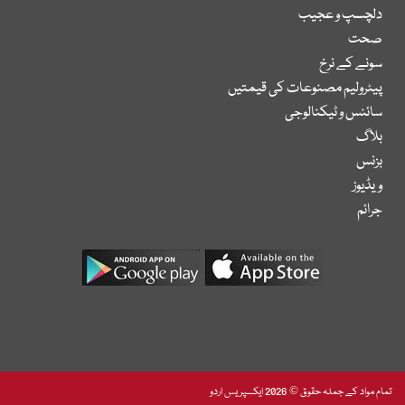
دلچسپ و عجیب
صحت
سونے کے نرخ
پیٹرولیم مصنوعات کی قیمتیں
سائنس و ٹیکنالوجی
بلاگ
بزنس
ویڈیوز
جرائم
تمام مواد کے جملہ حقوق © 2026 ایکسپریس اردو