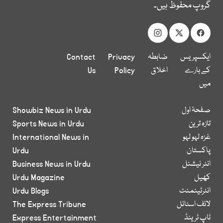
گروپ محفوظ ہیں۔
ایکسپریس
ضابطہ
Privacy
Contact
کے بارے
اخلاق
Policy
Us
میں
صفحۂ اول
Showbiz News in Urdu
تازہ ترین
Sports News in Urdu
غزہ لہو لہو
International News in
پاکستان
Urdu
انٹر نیشنل
Business News in Urdu
کھیل
Urdu Magazine
انٹرٹینمنٹ
Urdu Blogs
لائف اسٹائل
The Express Tribune
ٹاپ ٹرینڈ
Express Entertainment