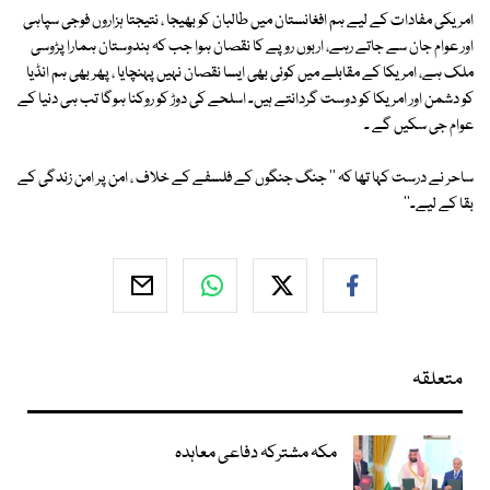
امریکی مفادات کے لیے ہم افغانستان میں طالبان کو بھیجا ، نتیجتا ہزاروں فوجی سپاہی
اور عوام جان سے جاتے رہے، اربوں روپے کا نقصان ہوا جب کہ ہندوستان ہمارا پڑوسی
ملک ہے، امریکا کے مقابلے میں کوئی بھی ایسا نقصان نہیں پہنچایا ، پھر بھی ہم انڈیا
کو دشمن اور امریکا کو دوست گردانتے ہیں۔ اسلحے کی دوڑ کو روکنا ہوگا تب ہی دنیا کے
عوام جی سکیں گے ۔
ساحر نے درست کہا تھا کہ '' جنگ جنگوں کے فلسفے کے خلاف ، امن پر امن زندگی کے
بقا کے لیے۔''
متعلقہ
مکہ مشترکہ دفاعی معاہدہ