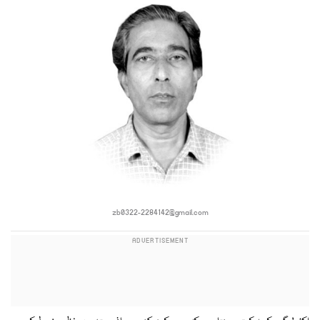
zb0322-2284142@gmail.com