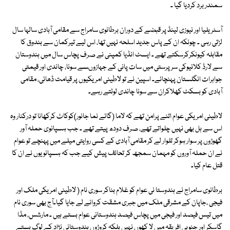
سمندر برد کردیا گیا ۔
آسٹریلیا اور نیوزی لینڈ پر قبضے کے دوران برطانوی سامراج سے مقامی آبادی سالہا سال
لڑتی رہی ۔ چونکہ ان کے پاس جدید اسلحہ نہیں تھا، اس لیے تیرکمان سے بندوق کا
مقابلہ کیونکرکرسکتے تھے ۔ ایسٹ انڈیا کمپنی نے صرف پچاس سال میں ہندوستان
سے لارڈ کلائیوکی سرپرستی میں سات پانی کے جہازوںسے سونا، چاندی اور قیمتی
جواہرات انگلستان پہنچائے۔ اسپین نے تو لاطینی امریکیوں پر قیامت ڈھائی، مقامی
آبادی کو بسکٹ کھلاکران سے سونا چاندی لوٹتے رہے۔
لاطینی امریکی عوام اتنے پرامن تھے کہ لاما (گائے نما جانور)کوکاٹ کرکھانا تو درکنار وہ
اس سے ہل بھی نہیں چلواتے تھے، صرف دودھ پیتے تھے ۔ جب ہسپانوی حملہ آور
گھوڑوں پر سوار ہوکر تلوار لے کر مقامی آبادی کے کسی روایتی میلے میں پہنچے تو عوام
نے ان حملہ آوروں کو مہمان سمجھ کر تحائف پیش کیے جب کہ ہسپانویوں نے ان کا
قتل عام کیا۔
برطانوی سامراج نے ہندوستا نی عوام کو غلام بناکر سوری نام ( لاطینی امریکی ملک اور
فیجی ،جاپان کے مشرقی ملک میں جبری مشقت کروانے لے جایا گیا۔آج بھی سوری نام
میں تیس فیصد اور فیجی میں پچاس فیصد ہندوستانی عوام بستے ہیں ۔ مارشس، مڈا
گاسکر اور جنوبی افریقہ میں لا کھوں نہیں بلکہ کروڑوں ہندوستانی نژاد کے لوگ بستے