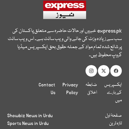
express.pk
خبروں اور حالات حاضرہ سے متعلق پاکستان کی
سب سے زیادہ وزٹ کی جانے والی ویب سائٹ ہے۔ اس ویب سائٹ
پر شائع شدہ تمام مواد کے جملہ حقوق بحق ایکسپریس میڈیا
گروپ محفوظ ہیں۔
ایکسپریس
ضابطہ
Privacy
Contact
کے بارے
اخلاق
Policy
Us
میں
صفحۂ اول
Showbiz News in Urdu
تازہ ترین
Sports News in Urdu