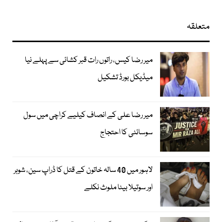
متعلقہ
میر رضا کیس، راتوں رات قبر کشائی سے پہلے نیا
میڈیکل بورڈ تشکیل
میر رضا علی کے انصاف کیلیے کراچی میں سول
سوسائٹی کا احتجاج
لاہور میں 40 سالہ خاتون کے قتل کا ڈراپ سین، شوہر
اور سوتیلا بیٹا ملوث نکلے