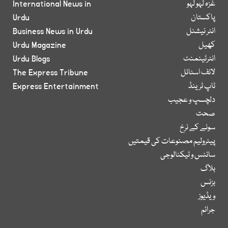
غزہ لہو لہو
International News in
پاکستان
Urdu
انٹر نیشنل
Business News in Urdu
کھیل
Urdu Magazine
انٹرٹینمنٹ
Urdu Blogs
لائف اسٹائل
The Express Tribune
ٹاپ ٹرینڈ
Express Entertainment
دلچسپ و عجیب
صحت
سونے کے نرخ
پیٹرولیم مصنوعات کی قیمتیں
سائنس و ٹیکنالوجی
بلاگ
بزنس
ویڈیوز
جرائم