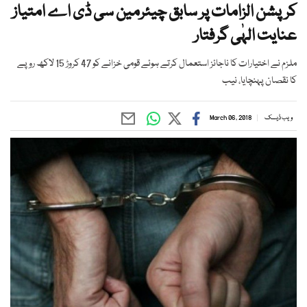
کرپشن الزامات پر سابق چیئرمین سی ڈی اے امتیاز
عنایت الہٰی گرفتار
ملزم نے اختیارات کا ناجائز استعمال کرتے ہوئے قومی خزانے کو 47 کروڑ 15 لاکھ روپے
کا نقصان پہنچایا، نیب
ویب ڈیسک
March 06, 2018