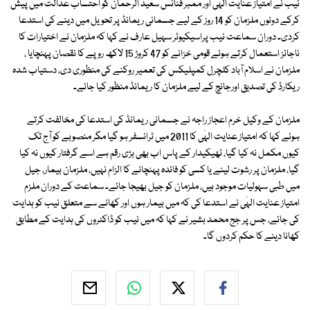
نیب نے امتیاز عنایت الہٰی اور ممبر فنانس سعید الرحمان کو احتساب عدالت میں پیش
کرکے دونوں ملزمان کو 14 روز کے لیے جسمانی ریمانڈ پر تحویل میں دینے کی استدعا
کردی۔ دوران سماعت نیب پراسیکیوٹر سہیل عارف نے کہا کہ ملزمان نے اختیارات کا
ناجائز استعمال کرتے ہوئے قومی خزانے کو 47 کروڑ 15 لاکھ روپے کا نقصان پہنچایا ،
ملزمان نے اسلام آباد کلچرل کمپلیکس کی تعمیر روکنے کی منظوری دی، دستیاب شدہ
ریکارڈ کی تصدیق اورجانچ کے لیے ملزمان کا ریمانڈ منظور کیا جائے۔
ملزمان کے وکیل خرم اعجاز راجہ نے جسمانی ریمانڈ کی استدعا کی مخالفت کرتے
ہوئے کہا کہ امتیاز عنایت الہٰی کا 2011 میں ٹرانسفر ہو گیا مگر منصوبے کو آج تک
کیوں مکمل نہ کیا گیا، ٹھیکیدار کے پاس اب بھی بڑی رقم ہے اسے گرفتار کیوں نہ کیا
گیا، ملزمان پر رشوت لینے یا کسی کو فائدہ پہنچانے کا الزام نہیں، ملزمان بیمار، جیل
میں طبی سہولیات موجود ہیں، ملزمان کو جیل بھیجا جائے۔ سماعت کے دوران ملزم
امتیاز عنایت الہٰی نے استدعا کی کہ میں بیمار ہوں اور کھانے سے متعلق نیب کو ہدایت
کی جائے، جس پر جج محمد بشیر نے کہا کہ میں نیب کو ڈاکٹروں کی ہدایت کے مطابق
کھانا دینے کا حکم کردوں گا۔