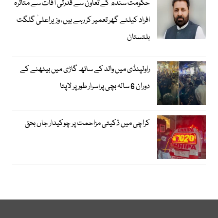
حکومت سندھ کے تعاون سے قدرتی آفات سے متاثرہ
افراد کیلئے گھر تعمیر کر رہے ہیں، وزیراعلیٰ گلگت
بلتستان
راولپنڈی میں والد کے ساتھ گاڑی میں بیٹھنے کے
دوران 6 سالہ بچی پراسرار طور پر لاپتا
کراچی میں ڈکیتی مزاحمت پر چوکیدار جاں بحق