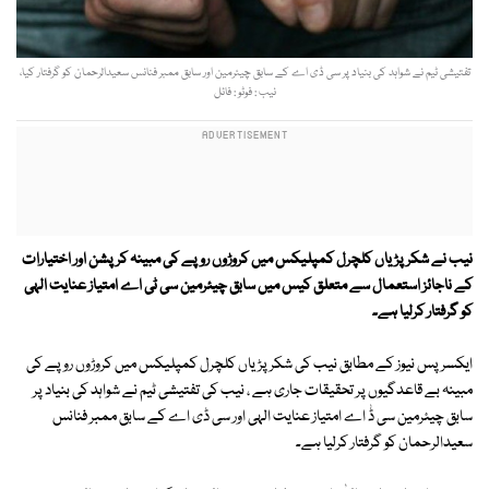
تفتیشی ٹیم نے شواہد کی بنیاد پر سی ڈی اے کے سابق چیئرمین اور سابق ممبر فنانس سعیدالرحمان کو گرفتار کیا،
نیب : فوٹو : فائل
نیب نے شکرپڑیاں کلچرل کمپلیکس میں کروڑوں روپے کی مبینہ کرپشن اور اختیارات
کے ناجائز استعمال سے متعلق کیس میں سابق چیئرمین سی ٹی اے امتیاز عنایت الہی
کو گرفتار کرلیا ہے۔
ایکسرپس نیوز کے مطابق نیب کی شکرپڑیاں کلچرل کمپلیکس میں کروڑوں روپے کی
مبینہ بے قاعدگیوں پر تحقیقات جاری ہے ، نیب کی تفتیشی ٹیم نے شواہد کی بنیاد پر
سابق چیئرمین سی ڈٰ اے امتیاز عنایت الہی اور سی ڈی اے کے سابق ممبر فنانس
سعیدالرحمان کو گرفتار کرلیا ہے۔