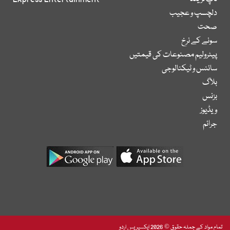
دلچسپ و عجیب
صحت
سونے کے نرخ
پیٹرولیم مصنوعات کی قیمتیں
سائنس و ٹیکنالوجی
بلاگ
بزنس
ویڈیوز
جرائم
تمام مواد کے جملہ حقوق © 2026 ایکسپریس اردو