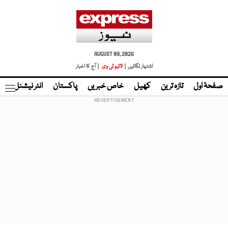
AUGUST 09, 2026
اشتہار لگائیں |
لائیو ٹی وی
| آج کا اخبار
صفحۂ اول
تازہ ترین
کھیل
خاص خبریں
پاکستان
انٹر نیشنل
ٹا