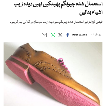
استعمال شدہ چیونگم پھینکیں نہیں دیدہ زیب
اشیاء بنائیں
فیشن ڈیزائنر نے استعمال شدہ چیونگم سے دیدہ زیب سینڈلز اور گلاس تیار کرلیے۔
ویب ڈیسک
March 06, 2018