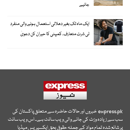
جانیے
ایک ماہ تک بغیر دھلائی استعمال ہونے والی منفرد
ٹی شرٹ متعارف، کمپنی کا حیران کن دعویٰ
express.pk
خبروں اور حالات حاضرہ سے متعلق پاکستان کی
سب سے زیادہ وزٹ کی جانے والی ویب سائٹ ہے۔ اس ویب سائٹ
پر شائع شدہ تمام مواد کے جملہ حقوق بحق ایکسپریس میڈیا