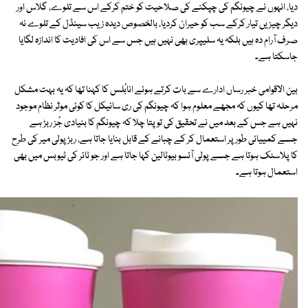
دیا، انہوں نے چیونگم کی چپکنے کی صلاحیت کو ختم کرکے اس سے تلوے، گلاس اور
دیگر چیزیں تیار کرکے سب کو حیران کردیا، بالخصوص دیدہ زیب سینڈل کے تلوے نہ
صرف آرام دہ ہیں بلکہ یہ سلیپری بھی نہیں ہیں جس سے اس کی افادیت کا اندازہ لگایا
جاسکتا ہے۔
بین الاقوامی خبر رساں ادارے سے بات کرتے ہوئے انابُلس کا کہنا تھا کہ یہ بہت مشکل
مرحلہ تھا کیوں کہ مجھے معلوم ہوا کہ چیونگم کی ری سائیکل کا کوئی موثر نظام موجود
نہیں ہے جس کے بعد میں نے تحقیق کی تو پتا چلا کہ چیونگم کا بنیادی جُز ربڑ ہے
جسے کمییائی طور پر استعمال کر کے چبانے کے قابل بنایا جاتا ہے، ربڑ پولی میر کی طرح
کا پلاسٹک ہوتا ہے جسے پولی آئسو بیوٹالین کہا جاتا ہے اور جو ٹائر کی ٹیوبس میں بھی
استعمال ہوتا ہے۔