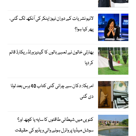
لائیو نشریات کے دوران نیوز اینکر کی آنکھ لگ گئی،
پھر کیا ہوا؟
بھارتی خاتون نے لمبے بالوں کا گینیز ورلڈ ریکارڈ قائم
کر دیا
امریکا: دکان سے چرائی گئی کتاب 40 برس بعد لوٹا
دی گئی
کنویں میں شیطانی طاقتوں کا سایہ یا کچھ اور؟
سوشل میڈیا پر وائرل ہونے والی ویڈیو کی حقیقت