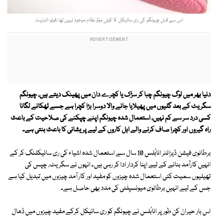
اس سے قبل چیونگم کی ری سائیکل کا کوئی موثر نظام موجود نہیں تھا ،فوٹو: انٹرنیٹ
دنیا بھر میں لوگ چیونگم چبا کر سڑک یا کچرے دان میں پھینک دیتے ہیں، چیونگم
سگریٹ کے بعد گلیوں میں پھیلایا جانے والا دوسرا بڑا کچرا ہے جسے ٹھکانے لگانا
کسی درد سر سے کم نہیں، استعمال شدہ چیونگم اپنے چپکنے کی صلاحیت کے باعث
راہ گیروں اور کچرا صاف کرنے والے اہل کاروں کے لیے پریشانی کا باعث بنتی ہے۔
برطانوی فیشن ڈیزائنر انابُلس 10 سال سے استعمال شدہ اشیاء کی ری سائیکلنگ کر کے
انہیں کارآمد بنانے کے لیے اپنا کردار ادا کر رہی ہیں۔ انہوں نے سگریٹ، چپس کی
تھیلیوں سمیت کئی استعمال شدہ چیزوں کو مفید اور کار آمد چیزوں میں تبدیل کیا ہے
جس کے لیے انہیں برطانوی میونسپلٹی کی مدد بھی حاصل ہے۔
اس بار حیران کن طور پر انابُلس نے چیونگم کو ری سائیکل کرکے مفید چیزوں میں ڈھال