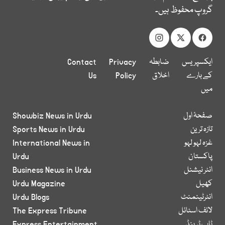
گروپ محفوظ ہیں۔
ایکسپریس
ضابطہ
Privacy
Contact
کے بارے
اخلاق
Policy
Us
میں
صفحۂ اول
Showbiz News in Urdu
تازہ ترین
Sports News in Urdu
غزہ لہو لہو
International News in
پاکستان
Urdu
انٹر نیشنل
Business News in Urdu
کھیل
Urdu Magazine
انٹرٹینمنٹ
Urdu Blogs
لائف اسٹائل
The Express Tribune
ٹاپ ٹرینڈ
Express Entertainment