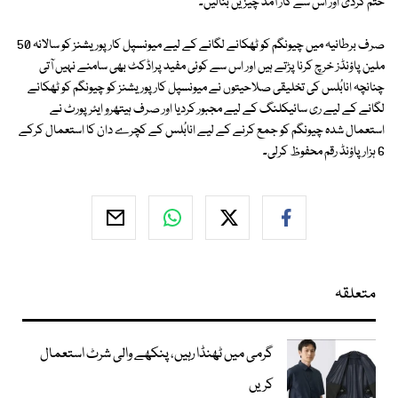
ختم کردی اور اس سے کار آمد چیزیں بنالیں۔
صرف برطانیہ میں چیونگم کو ٹھکانے لگانے کے لیے میونسپل کارپوریشنز کو سالانہ 50
ملین پاؤنڈز خرچ کرنا پڑتے ہیں اور اس سے کوئی مفید پراڈکٹ بھی سامنے نہیں آتی
چنانچہ انابُلس کی تخلیقی صلاحیتوں نے میونسپل کارپوریشنز کو چیونگم کو ٹھکانے
لگانے کے لیے ری سائیکلنگ کے لیے مجبور کردیا اور صرف ہیتھرو ایئرپورٹ نے
استعمال شدہ چیونگم کو جمع کرنے کے لیے انابُلس کے کچرے دان کا استعمال کرکے
6 ہزار پاؤنڈ رقم محفوظ کرلی۔
متعلقہ
گرمی میں ٹھنڈا رہیں، پنکھے والی شرٹ استعمال
کریں