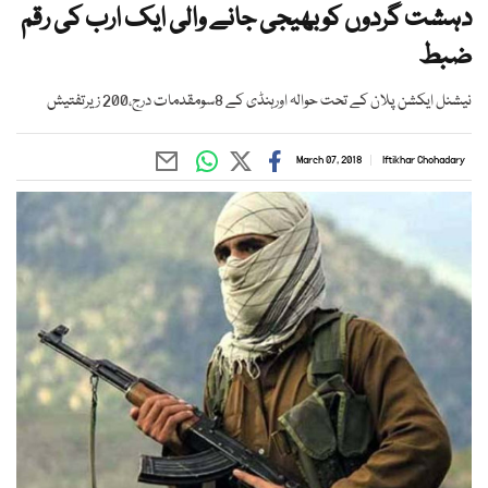
دہشت گردوں کوبھیجی جانے والی ایک ارب کی رقم
ضبط
نیشنل ایکشن پلان کے تحت حوالہ اورہنڈی کے 8سومقدمات درج،200 زیرتفتیش
March 07, 2018
Iftikhar Chohadary