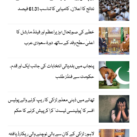
نتائج کا اعلان، کامیابی کا تناسب 61.31 فیصد
خطے کی صورتحال؛ وزیراعظم اور فیلڈ مارشل کا
اعلیٰ سطح وفد کے ساتھ دورۂ سعودی عرب
پنجاب میں بلدیاتی انتخابات کی جانب ایک اور قدم،
حکومت سے فنڈز طلب
تھانے میں ذہنی معذور لڑکی کا ریپ کرنے والے پولیس
افسر کا ’پوٹینسی ٹیسٹ‘ کرا کر پیش کرنے کا حکم
لاہور: لڑکی کے کان سے بالی نوچنے والی ریکارڈ یافتہ