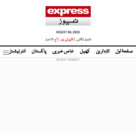
AUGUST 06, 2026
اشتہار لگائیں |
لائیو ٹی وی
| آج کا اخبار
صفحۂ اول
تازہ ترین
کھیل
خاص خبریں
پاکستان
انٹر نیشنل
ٹا