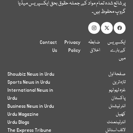
پر شائع شدہ تمام مواد کے جملہ حقوق بحق ایکسپریس میڈیا
گروپ محفوظ ہیں۔
ایکسپریس
ضابطہ
Privacy
Contact
کے بارے
اخلاق
Policy
Us
میں
صفحۂ اول
Showbiz News in Urdu
تازہ ترین
Sports News in Urdu
غزہ لہو لہو
International News in
پاکستان
Urdu
انٹر نیشنل
Business News in Urdu
کھیل
Urdu Magazine
انٹرٹینمنٹ
Urdu Blogs
لائف اسٹائل
The Express Tribune