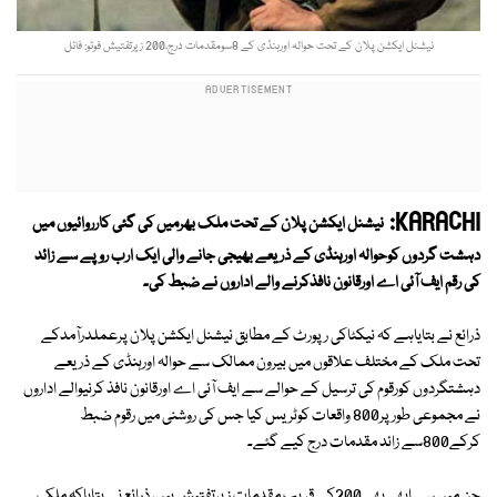
نیشنل ایکشن پلان کے تحت حوالہ اورہنڈی کے 8سومقدمات درج،200 زیرتفتیش فوٹو: فائل
KARACHI:
نیشنل ایکشن پلان کے تحت ملک بھرمیں کی گئی کارروائیوں میں
دہشت گردوں کوحوالہ اورہنڈی کے ذریعے بھیجی جانے والی ایک ارب روپے سے زائد
کی رقم ایف آئی اے اورقانون نافذکرنے والے اداروں نے ضبط کی۔
ذرائع نے بتایاہے کہ نیکٹاکی رپورٹ کے مطابق نیشنل ایکشن پلان پرعملدرآمدکے
تحت ملک کے مختلف علاقوں میں بیرون ممالک سے حوالہ اورہنڈی کے ذریعے
دہشتگردوں کورقوم کی ترسیل کے حوالے سے ایف آئی اے اورقانون نافذ کرنیوالے اداروں
نے مجموعی طورپر800 واقعات کوٹریس کیا جس کی روشنی میں رقوم ضبط
کرکے800سے زائد مقدمات درج کیے گئے۔
جن میں سے ابھی بھی 200کے قریب مقدمات زیرتفتیش ہیں، ذرائع نے بتایاکہ ملک