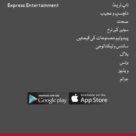
ٹاپ ٹرینڈ
Express Entertainment
دلچسپ و عجیب
صحت
سونے کے نرخ
پیٹرولیم مصنوعات کی قیمتیں
سائنس و ٹیکنالوجی
بلاگ
بزنس
ویڈیوز
جرائم