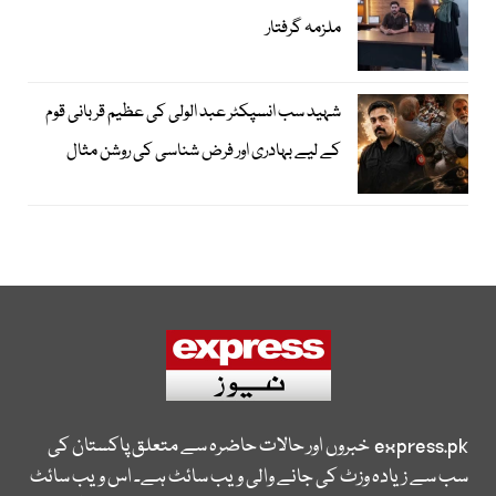
ملزمہ گرفتار
شہید سب انسپکٹر عبد الولی کی عظیم قربانی قوم
کے لیے بہادری اور فرض شناسی کی روشن مثال
express.pk
خبروں اور حالات حاضرہ سے متعلق پاکستان کی
سب سے زیادہ وزٹ کی جانے والی ویب سائٹ ہے۔ اس ویب سائٹ