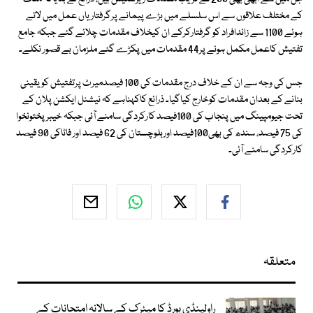
کے مختلف علاقوں سے اس سلسلے میں بڑے پیمانے پرگرفتاریاں عمل میں لاتے
ہوئے 1100 سے زائدافراد کو گرفتارکرکے ان کیخلاف مقدمات چلائے گئے جبکہ جامع
تفتیش کاعمل مکمل ہونے پر44 مقدمات میں پکڑے گئے ملزمان بے قصور نکلے۔
جس کی وجہ سے ان کے خلاف درج مقدمات کی 100 فیصدمیرٹ پرتفتیش کویقینی
بنانے کے بعدان مقدمات کوخارج کیاگیا۔ ذرائع کاکہناہے کہ نیشنل ایکشن پلان کے
تحت جیومپینگ میں پنجاب کی 100فیصد کارکردگی سامنے آئی جبکہ خیبرپختونخوا
کی 75 فیصد، سندھ کی بھی100فیصد اوربلوچستان کی 62 فیصد اور فاٹاکی 90 فیصد
کارکردگی سامنے آئی۔
متعلقہ
راولپنڈی بورڈ کا میٹرک کے سالانہ امتحانات کے