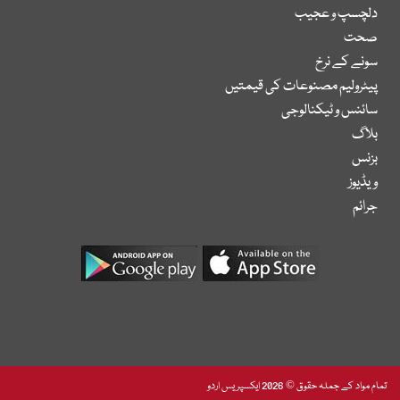
دلچسپ و عجیب
صحت
سونے کے نرخ
پیٹرولیم مصنوعات کی قیمتیں
سائنس و ٹیکنالوجی
بلاگ
بزنس
ویڈیوز
جرائم
تمام مواد کے جملہ حقوق © 2026 ایکسپریس اردو