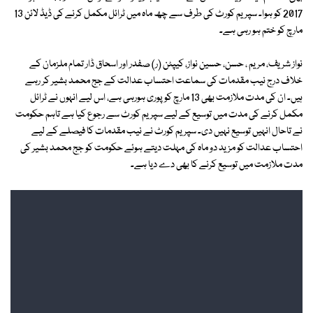
2017 کو ہوا۔ سپریم کورٹ کی طرف سے چھ ماہ میں ٹرائل مکمل کرنے کی ڈیڈ لائن 13
مارچ کو ختم ہو رہی ہے۔
نواز شریف، مریم ، حسن، حسین نواز، کیپٹن (ر) صفدر اور اسحاق ڈار تمام ملزمان کے
خلاف درج نیب مقدمات کی سماعت احتساب عدالت کے جج محمد بشیر کر رہے
ہیں۔ ان کی مدت ملازمت بھی 13 مارچ کو پوری ہورہی ہے، اس لیے انہوں نے ٹرائل
مکمل کرنے کی مدت میں توسیع کے لیے سپریم کورٹ سے رجوع کیا ہے تاہم حکومت
نے تاحال انہیں توسیع نہیں دی۔ سپریم کورٹ نے نیب مقدمات کا فیصلے کے لیے
احتساب عدالت کو مزید دو ماہ کی مہلت دیتے ہوئے حکومت کو جج محمد بشیر کی
مدت ملازمت میں توسیع کرنے کا بھی دے دیا ہے۔