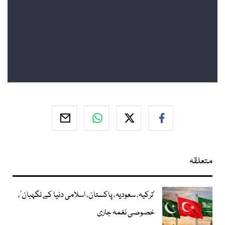
متعلقہ
‘ترکیہ، سعودیہ، پاکستان، اسلامی دنیا کے نگہبان’،
خصوصی نغمہ جاری