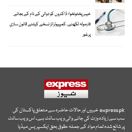
خیبرپختونخوا؛ ڈاکٹروں کو دوائی کے نام کے بجائے
فارمولہ لکھنے، کمپیوٹرائز نسخے کیلئے قانون سازی
پرغور
express.pk
خبروں اور حالات حاضرہ سے متعلق پاکستان کی
سب سے زیادہ وزٹ کی جانے والی ویب سائٹ ہے۔ اس ویب سائٹ
پر شائع شدہ تمام مواد کے جملہ حقوق بحق ایکسپریس میڈیا