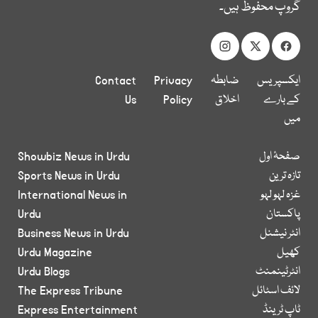
گروپ محفوظ ہیں۔
ایکسپریس
ضابطہ
Privacy
Contact
کے بارے
اخلاق
Policy
Us
میں
صفحۂ اول
Showbiz News in Urdu
تازہ ترین
Sports News in Urdu
غزہ لہو لہو
International News in
پاکستان
Urdu
انٹر نیشنل
Business News in Urdu
کھیل
Urdu Magazine
انٹرٹینمنٹ
Urdu Blogs
لائف اسٹائل
The Express Tribune
ٹاپ ٹرینڈ
Express Entertainment