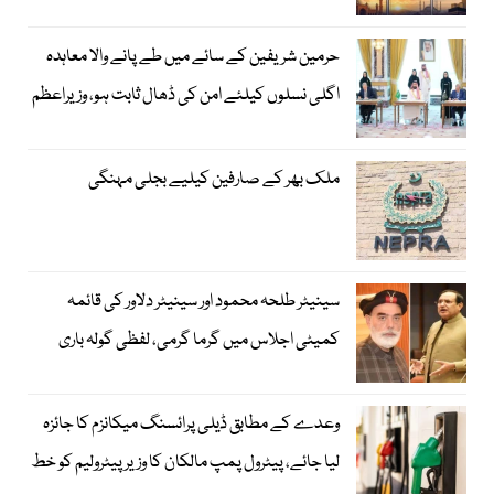
حرمین شریفین کے سائے میں طے پانے والا معاہدہ
اگلی نسلوں کیلئے امن کی ڈھال ثابت ہو، وزیراعظم
ملک بھر کے صارفین کیلیے بجلی مہنگی
سینیٹر طلحہ محمود اور سینیٹر دلاور کی قائمہ
کمیٹی اجلاس میں گرما گرمی، لفظی گولہ باری
وعدے کے مطابق ڈیلی پرائسنگ میکانزم کا جائزہ
لیا جائے، پیٹرول پمپ مالکان کا وزیرپیٹرولیم کو خط