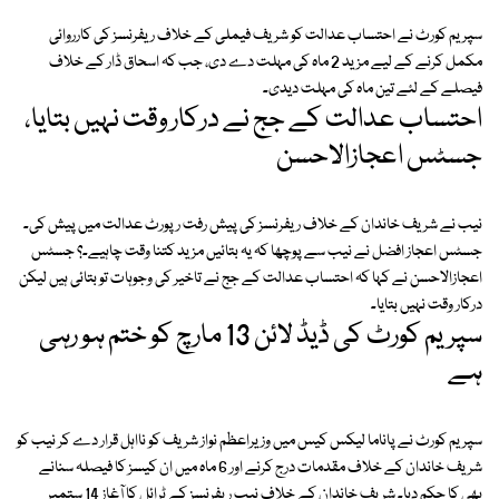
سپریم کورٹ نے احتساب عدالت کو شریف فیملی کے خلاف ریفرنسز کی کارروائی
مکمل کرنے کے لیے مزید 2 ماہ کی مہلت دے دی، جب کہ اسحاق ڈار کے خلاف
فیصلے کے لئے تین ماہ کی مہلت دیدی۔
احتساب عدالت کے جج نے درکار وقت نہیں بتایا،
جسٹس اعجازالاحسن
نیب نے شریف خاندان کے خلاف ریفرنسز کی پیش رفت رپورٹ عدالت میں پیش کی۔
جسٹس اعجاز افضل نے نیب سے پوچھا کہ یہ بتائیں مزید کتنا وقت چاہیے۔؟ جسٹس
اعجازالاحسن نے کہا کہ احتساب عدالت کے جج نے تاخیر کی وجوہات تو بتائی ہیں لیکن
درکار وقت نہیں بتایا۔
سپریم کورٹ کی ڈیڈ لائن 13 مارچ کو ختم ہو رہی
ہے
سپریم کورٹ نے پاناما لیکس کیس میں وزیراعظم نواز شریف کو نااہل قرار دے کر نیب کو
شریف خاندان کے خلاف مقدمات درج کرنے اور 6 ماہ میں ان کیسز کا فیصلہ سنانے
بھی کا حکم دیا۔ شریف خاندان کے خلاف نیب ریفرنسز کے ٹرائل کا آغاز 14 ستمبر