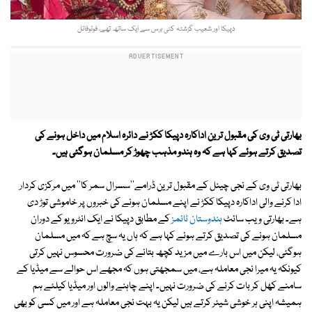
دپیکا اور شعیب گزشتہ کئی برس سے ایک ساتھ تھے، فوٹوفائل
بھارتی ٹی وی کی مقبول ترین اداکارہ دپیکا ککڑ نے دائرہ اسلام میں داخل ہونے کی
تصدیق کرتے ہوئے کہا ہے کہ وہ ہندو مذہب چھوڑ کر مسلمان ہوگئی ہیں۔
بھارتی ٹی وی کے نجی چینل کے مقبول ترین ڈرامے''سسرال سمر کا'' میں مرکزی کردار
ادا کرنے والی اداکارہ دپیکا ککڑ نے اپنے مسلمان ہونے کی خبروں پر خاموشی توڑ دی
ہے۔ بھارتی ویب سائٹ
ہندوستان ٹائمز
کے مطابق دپیکا نے ایک انٹرویو کے دوران
مسلمان ہونے کی تصدیق کرتے ہوئے کہا ہے کہ ہاں یہ سچ ہے کہ میں مسلمان
ہوگئی، لیکن میں اس بارے میں مزید کچھ بتانے کی ضرورت محسوس نہیں کرتی
کیونکہ یہ میرا نجی معاملہ ہے، میں سمجھتی ہوں کہ مجھے اس حوالے سے میڈیا کے
سامنے کھل کر بات کرنے کی ضرورت نہیں۔ اپنے چاہنے والوں اور میڈیا کیلئے ہم
ہمیشہ اپنی ہر خوشی شیئر کرتے ہیں لیکن یہ بہت نجی معاملہ ہے اور میں کسی کو بھی