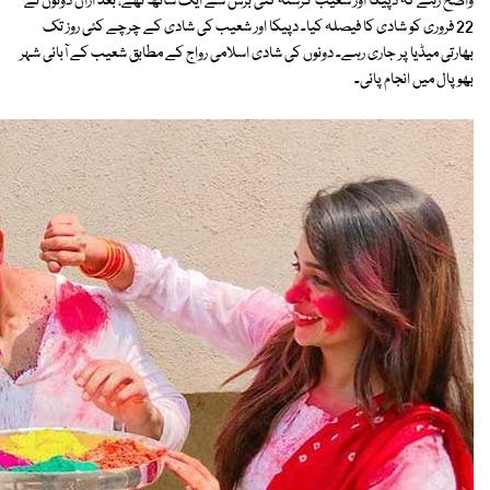
واضح رہے کہ دپیکا اور شعیب گزشتہ کئی برس سے ایک ساتھ تھے، بعد ازاں دونوں نے
22 فروری کو شادی کا فیصلہ کیا۔ دپیکا اور شعیب کی شادی کے چرچے کئی روز تک
بھارتی میڈیا پر جاری رہے۔ دونوں کی شادی اسلامی رواج کے مطابق شعیب کے آبائی شہر
بھوپال میں انجام پائی۔