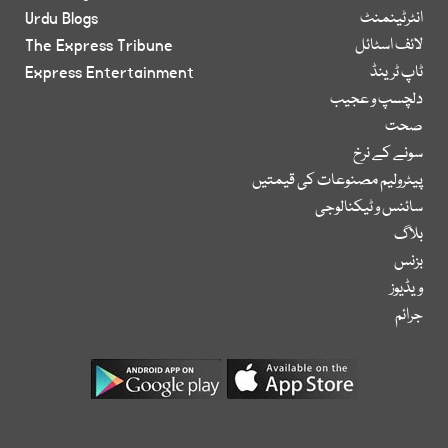
انٹرٹینمنٹ
Urdu Blogs
لائف اسٹائل
The Express Tribune
ٹاپ ٹرینڈ
Express Entertainment
دلچسپ و عجیب
صحت
سونے کے نرخ
پیٹرولیم مصنوعات کی قیمتیں
سائنس و ٹیکنالوجی
بلاگ
بزنس
ویڈیوز
جرائم