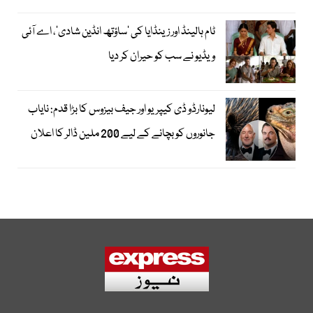
ٹام ہالینڈ اور زینڈایا کی ’ساؤتھ انڈین شادی‘، اے آئی
ویڈیو نے سب کو حیران کر دیا
لیونارڈو ڈی کیپریو اور جیف بیزوس کا بڑا قدم: نایاب
جانوروں کو بچانے کے لیے 200 ملین ڈالر کا اعلان