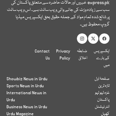
express.pk
خبروں اور حالات حاضرہ سے متعلق پاکستان کی
سب سے زیادہ وزٹ کی جانے والی ویب سائٹ ہے۔ اس ویب سائٹ
پر شائع شدہ تمام مواد کے جملہ حقوق بحق ایکسپریس میڈیا
گروپ محفوظ ہیں۔
ایکسپریس
ضابطہ
Privacy
Contact
کے بارے
اخلاق
Policy
Us
میں
صفحۂ اول
Showbiz News in Urdu
تازہ ترین
Sports News in Urdu
غزہ لہو لہو
International News in
پاکستان
Urdu
انٹر نیشنل
Business News in Urdu
کھیل
Urdu Magazine