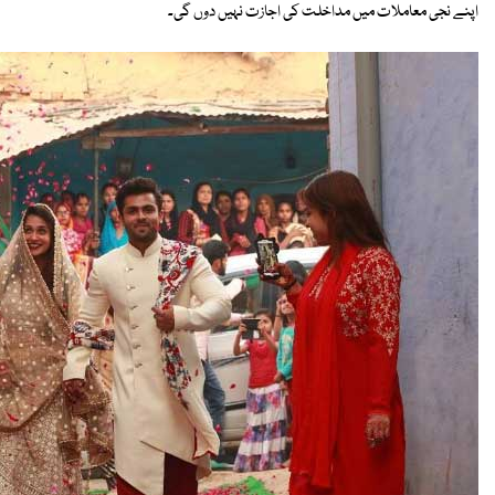
اپنے نجی معاملات میں مداخلت کی اجازت نہیں دوں گی۔