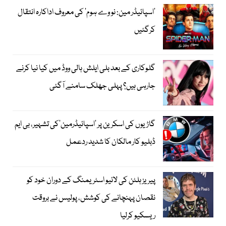
’اسپائیڈر مین: نو وے ہوم‘ کی معروف اداکارہ انتقال
کرگئیں
گلوکاری کے بعد بلی ایلش ہالی ووڈ میں کیا نیا کرنے
جارہی ہیں؟ پہلی جھلک سامنے آگئی
گاڑیوں کی اسکرین پر ’اسپائیڈرمین‘کی تشہیر، بی ایم
ڈبلیو کار مالکان کا شدید ردعمل
پیریز ہلٹن کی لائیو اسٹریمنگ کے دوران خود کو
نقصان پہنچانے کی کوشش، پولیس نے بروقت
ریسکیو کرلیا