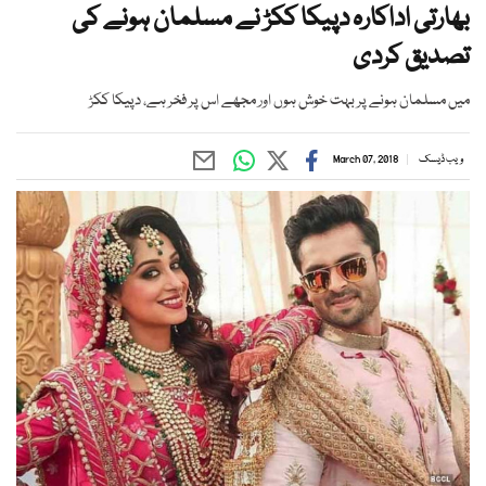
بھارتی اداکارہ دپیکا ککڑ نے مسلمان ہونے کی
تصدیق کردی
میں مسلمان ہونے پر بہت خوش ہوں اور مجھے اس پر فخر ہے، دپیکا ککڑ
ویب ڈیسک
March 07, 2018