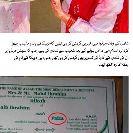
شادی کے وقت میڈیا میں خبریں گردش کررہی تھیں کہ دپیکا نے ہندو مذہب چھوڑ
کردائرہ اسلام میں داخل ہونے کے بعد شعیب سے شادی کی ہے، جب کہ سوشل میڈیا پر
ان کی شادی کے کارڈ کی تصویر بھی گردش کررہی تھی جس میں دپیکا کے نام کی
جگہ''فائزہ''لکھا تھا۔