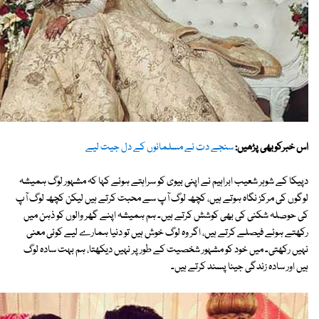
اس خبرکوبھی پڑھیں:
سنجے دت نے مسلمانوں کے دل جیت لیے
دپیکا کے شوہر شعیب ابراہیم نے اپنی بیوی کو سراہتے ہوئے کہا کہ مشہور لوگ ہمیشہ
لوگوں کی مرکز نگاہ ہوتے ہیں، کچھ لوگ آپ سے محبت کرتے ہیں لیکن کچھ لوگ آپ
کی حوصلہ شکنی کی بھی کوشش کرتے ہیں۔ ہم ہمیشہ اپنے گھر والوں کو ذہن میں
رکھتے ہوئے فیصلے کرتے ہیں، اگر وہ لوگ خوش ہیں تو دنیا ہمارے لیے کوئی معنی
نہیں رکھتی۔ میں خود کو مشہور شخصیت کے طور پر نہیں دیکھتا، ہم بہت سادہ لوگ
ہیں اور سادہ زندگی جینا پسند کرتے ہیں۔