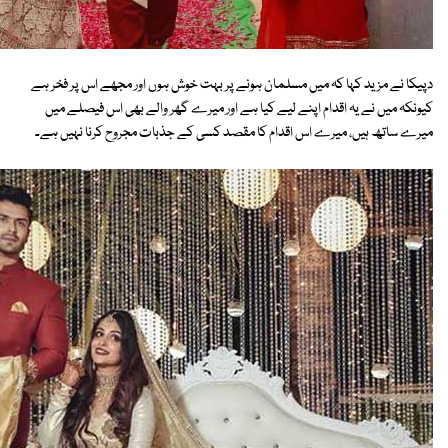
دپیکا نے مزید کہا کہ میں مسلمان ہونے پر بہت خوش ہوں اور مجھے اس پر فخر ہے
کیونکہ میں نے یہ اقدام اپنے لیے کیا ہے اور میرے گھر والے بھی اس فیصلے میں
میرے ساتھ ہیں، میرے اس اقدام کا مقصد کسی کے جذبات مجروح کرنا نہیں ہے۔