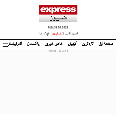
AUGUST 06, 2026
اشتہار لگائیں |
لائیو ٹی وی
| آج کا اخبار
صفحۂ اول
تازہ ترین
کھیل
خاص خبریں
پاکستان
انٹر نیشنل
ٹا