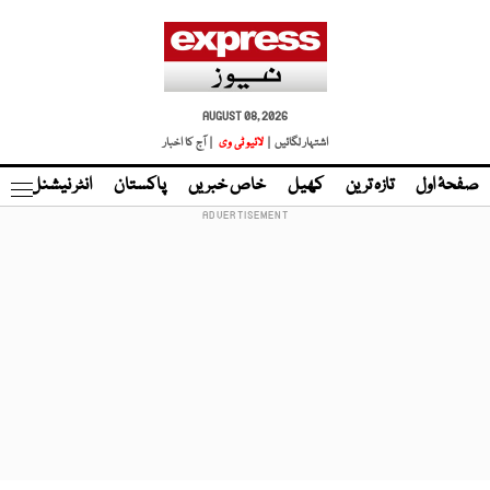
AUGUST 08, 2026
اشتہار لگائیں |
لائیو ٹی وی
| آج کا اخبار
صفحۂ اول
تازہ ترین
کھیل
خاص خبریں
پاکستان
انٹر نیشنل
ٹا