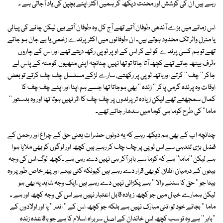
رہے ہیں ان کی کوشش اور محنت دیکھ کر ہمیں اکثر اپنے بچپن کی یاد آجاتی ہے ۔
اس زمانے میں بڑے آندھی طوفان آتے تھے آج کل وہ طوفان آتے ہیں لیکن چائے کی پیالی
یا منرل واٹر تک محدود ہوتے ہیں۔ ان طوفانوں میں اکثر پرندے زخمی یا بے جان ہو جاتے
تھے تو ہم کسی پرندے کو لے کر اس کے اوپر ٹوپی رکھ دیتے تھے اور اس کے چاروں
طرف بیٹھ جاتے تھے کچھ آتا جاتا تو تھا نہیں چنانچہ اپنی مٹھیوں کو منہ کے پاس لے
جاکر '' چف '' کرتے اورہاتھ ٹوپی پر رکھتے، سارے لڑکے مسلسل چف چف کرتے تو بعض
اوقات وہ پرندہ گرمی پاکر '' زندہ '' بھی ہوجاتا تھا جسے ہم اپنا اور اپنے چف چف کا
کمال سمجھتے تھے لیکن زیادہ تر پرندوں پر چف چف کا اثر نہیں ہوتا تھا اور وہ بدستور ''
ماما'' کی طرح کوما ہی کوما میں سدھار جاتے تھے۔
چنانچہ اب کے بھی ہم دیکھ رہے کہ یہ دونوں حضرات یعنی حق کے چراغ اور رحمن کے
فضل بڑی تندہی سے اس ٹوپی پر چف چف کر رہے ہیں کچھ اور لوگوں کو بھی ملایا ہوا
ہے لیکن ''ماما'' ہے کہ کوما سے باہر آکر ہی نہیں دے رہی ہے ۔کچھ لوگ اس کی وجہ
بیٹوں کے درمیان اتفاق کو بھی قرار دے رہے ہیں کیونکہ کئی بیٹے اور پھر خاص طور پر وہ
بیٹا جو '' حق کا سننے والا '' ہے پکڑائی نہیں دے رہے ہیں ،ایک وجہ شاید یہ بھی ہو
لیکن ہمارے خیال میں جو کچھ زیادہ قابل اعتبار نہیں ہے اس کی وجہ کچھ اور ہے ۔
ماما '' بجائے خود تو اتنی مبارک نہیں ہے بلکہ جو کچھ اس کے '' اندر '' یا اور اولادوں کے
''باہر '' ہے وہ تو سب کچھ اس خاندان کے اصل سربراہ اسلام کا ہے جو باقاعدہ زندہ