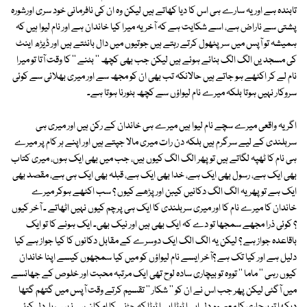
تابندہ ہے اور یہ سارے ہی اس کا دیا کھاتے ہیں لیکن وہ ان کی نافرمانی خود سری اورشورہ
پشتی سے ناراض ہے، اسے شکایت ہے کہ آخر یہ میرا کیا خاندان ہے اور نام لیوا ہیں کہ
ہمیشہ تو آپس میں سرپٹھول کرتے رہتے ہیں جوتیوں میں دال بانٹتے ہیں اور ڈیڑھ اینٹ
کی مسجد یں الگ الگ بنائے ہوئے ہیں لیکن جب بھی کچھ '' بٹنے '' کا وقت آتا تو میرا
نام لے کر اکٹھے ہو جاتے ہیں حالانکہ تب بھی ان کو مجھ سے اور میری بھلائی سے کوئی
سروکار نہیں ہوتا بلکہ میرے نام لیواؤں سے کچھ بٹورنا ہوتا ہے۔
اگر یہ واقعی میرے سچے نام لیوا ہیں میرے ہی خاندان کے رکن ہیں اور میری ہی
سربلندی کے لیے سرگرم ہیں بلکہ دن رات میری مالا جپتے ہیں اور اپنے ہر کام پر میرے
ہی نام کا ٹھپہ لگاتے ہیں تو پھر الگ الگ کیوں ہیں، جب میں بھی ایک ہوں، میری کتاب
بھی ایک ہے، رسول بھی ایک ہے، خدا بھی ایک ہے، قبلہ بھی ایک ہی ہے، مقصد بھی
ایک ہے تو پھر یہ الگ الگ دکانیں کیبن اور پڑھے کیوں ؟ سب اکٹھے ہوکر میرے
خاندان کا میرے نام کا اور میری سربلندی کا ایک ہی پرچم کیوں نہیں اٹھاتے ۔ آخر کیوں
؟ کوئی ذرا مجھے سمجھا تو دے کہ ایک بھی ہیں اور نیک بھی۔ ایک ہونے کا تو ایک
باقاعدہ جواز ہے ؟ لیکن یہ الگ الگ ایک دوسرے کے مقابل دکانوں کا کیا جواز ہے کیا
دلیل ہے اور کیا تک ہے ؟آخر ایسے نام لیواؤں کو میں کیا سمجھوں کیسے اپنا خاندان
کیوں رہی '' ماما '' تووہ تو بیچاری سادہ لوح تھی ایک مرتبہ محبت اور خلوص کے جھانسے
میں آگئی لیکن پھر جب اس نے ان کو '' شکار '' تقسیم کرتے وقت آپس میں گتھم گتھا