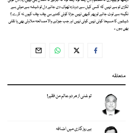
دیکھا تو بیچاری کا معصوم دل ایسا ٹوٹا ایسا ٹوٹا کہ جڑنے کا امکان ہی نہیں رہا، دل کوئی
لکڑی تو ہے نہیں کہ کسی کیل سے دوبارہ ٹھوک دی جائے دل تو شیشہ ہے موتی ہے
نگینہ ہے ٹوٹ جائے تو پھر کبھی نہیں جڑتا کوئی کتنے ہی چف چف کیوں نہ کرے ؟
شیشوں کا مسیحا کوئی نہیں کوئی نہیں اور جب جوڑنے والا مصالحہ ملاوٹی بھی یا نقلی
بھی ہوں ۔
متعلقہ
تو غنی از ھر دو عالم من فقیر!
بے روزگاری میں اضافہ