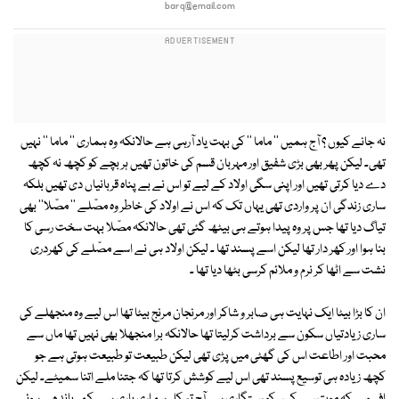
barq@email.com
نہ جانے کیوں ؟ آج ہمیں '' ماما '' کی بہت یاد آرہی ہے حالانکہ وہ ہماری '' ماما '' نہیں
تھی۔ لیکن پھر بھی بڑی شفیق اور مہربان قسم کی خاتون تھیں ہر بچے کو کچھ نہ کچھ
دے دیا کرتی تھیں اور اپنی سگی اولاد کے لیے تو اس نے بے پناہ قربانیاں دی تھیں بلکہ
ساری زندگی ان پر واردی تھی یہاں تک کہ اس نے اولاد کی خاطر وہ مصّلے '' مصّلا'' بھی
تیاگ دیا تھا جس پر وہ پیدا ہوتے ہی بیٹھ گئی تھی حالانکہ مصّلا بہت سخت رسی کا
بنا ہوا اور کھر دار تھا لیکن اسے پسند تھا ۔ لیکن اولاد ہی نے اسے مصّلے کی کھردری
نشت سے اٹھا کر نرم و ملائم کرسی بٹھا دیا تھا ۔
ان کا بڑا بیٹا ایک نہایت ہی صابر و شاکر اور مرنجان مرنج بیٹا تھا اس لیے وہ منجھلے کی
ساری زیادتیاں سکون سے برداشت کرلیتا تھا حالانکہ برا منجھلا بھی نہیں تھا ماں سے
محبت اور اطاعت اس کی گھٹی میں پڑی تھی لیکن طبیعت تو طبیعت ہوتی ہے جو
کچھ زیادہ ہی توسیع پسند تھی اس لیے کوشش کرتا تھا کہ جتنا ملے اتنا سمیٹے۔ لیکن