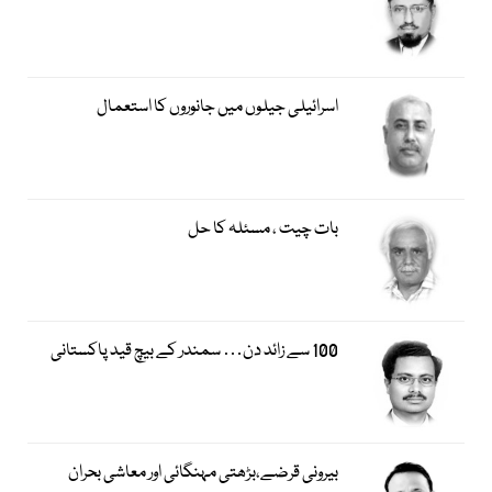
اسرائیلی جیلوں میں جانوروں کا استعمال
بات چیت ، مسئلہ کا حل
100 سے زائد دن… سمندر کے بیچ قید پاکستانی
بیرونی قرضے،بڑھتی مہنگائی اور معاشی بحران