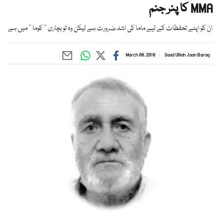
MMA کا پنر جنم
ان کو اپنے تحفظات کے لیے ماما کی اشد ضرورت ہے لیکن وہ تو بچاری ’’ کوما ‘‘ میں ہے
March 08, 2018
Saad Ulllah Jaan Baraq