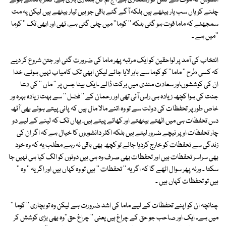
افسوس کہ موت سے کس کو رستگاری ہے آج تم کل ہماری باری ہے، کمر باندھے ہوئے
چلنے کو یاں سب یار بیٹھے ہیں بلکہ آگے گئے باقی جو ہیں تیار بیٹھے ہیں لیکن یہ مت
سمجھئے کہ ماما فوت ہو گئی بلکہ '' کوما'' میں چلی گئی ہے، تھی اور ابھی تک '' کوما
''میں ہے ۔
انتخاب کی آمد پر لواحقین کو ایک مرتبہ پھر ماما کی ضرورت گئی اور جتن شروع کر دیے
کہ کسی طرح '' ماما'' کو کوما سے باہر لایا جائے لیکن ابھی تک کامیاب نہیں ہوئے، خدا
ان کی کوششوںاور سعادت مندی میں برکت ڈالے ۔ایک بیٹا جس پر '' ماں '' کی دعا
جنت کی ہوا کچھ زیادہ ہی راس آئی تھی اور رحمان کے '' فضل '' سے بہت زیادہ بہرہ ور
خاص طور پر تحفظات کی دولت سے تو وہ اتنے مالا مال ہیں کہ پانی پیتے ہوئے بھی آٹھ
دس تحفظات ہی میں اٹھتے بیٹھتے اور کھاتے پیتے ہیں، یہاں تک کہ لینے کے لیے دو
چار تحفظات اوپر نیچے ضرور لیتے ہیں بلکہ اکثر دانشوروں کا خیال ہے کہ اگر ان کی
زندگی سے تحفظات کو خارج کردیا جائے تو کچھ بھی باقی نہ رہے مطلب یہ کہ وہ خود
بھی سراسر تحفظات ہیں اور تحفظات بھی صرف وہ ہی ہیں دونوں کو الگ کیا ہی نہیں جا
سکتا ۔ ورنہ پھر سوال اٹھے گا کہ اگر یہ '' تحفظات '' ہیں تو وہ کہاں ہیں اور اگر یہ '' وہ ''
ہیں تو تحفظات کہاں ہیں ۔
چنانچہ ان کو اپنے تحفظات کے لیے ماما کی اشد ضرورت ہے لیکن وہ تو بچاری '' کوما ''
میں ہے۔ ایک اور صاحب جو حق کے چراغ ہیں یعنی '' چراغ حق''وہ بھی بڑی کوشش کر