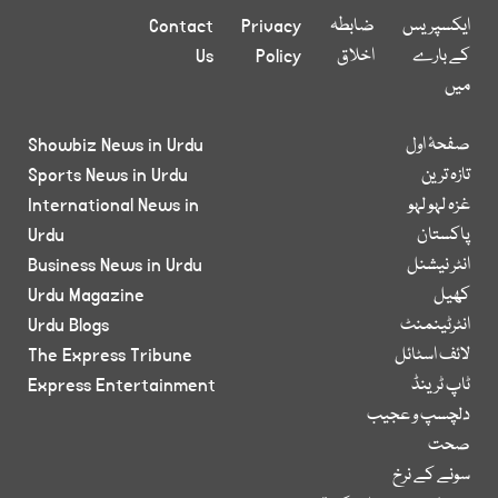
ایکسپریس
ضابطہ
Privacy
Contact
کے بارے
اخلاق
Policy
Us
میں
صفحۂ اول
Showbiz News in Urdu
تازہ ترین
Sports News in Urdu
غزہ لہو لہو
International News in
پاکستان
Urdu
انٹر نیشنل
Business News in Urdu
کھیل
Urdu Magazine
انٹرٹینمنٹ
Urdu Blogs
لائف اسٹائل
The Express Tribune
ٹاپ ٹرینڈ
Express Entertainment
دلچسپ و عجیب
صحت
سونے کے نرخ