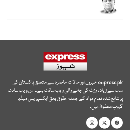
express.pk
خبروں اور حالات حاضرہ سے متعلق پاکستان کی
سب سے زیادہ وزٹ کی جانے والی ویب سائٹ ہے۔ اس ویب سائٹ
پر شائع شدہ تمام مواد کے جملہ حقوق بحق ایکسپریس میڈیا
گروپ محفوظ ہیں۔