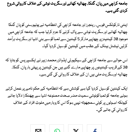
جامعہ کراچی میں پان، گٹکا، چھالیہ کھانے اور سگریٹ نوشی کے خلاف کارروائی شروع
کردی گئی ہے۔
اینٹی نارکوٹکس فورس، رینجرز اور جامعہ کراچی کی انتظامیہ نے یونیورسٹی کو پان گٹکا
چھالیہ کھانے اور سگریٹ نوشی سے پاک کرنے کا عزم کرلیا جب کہ جامعہ کراچی میں
موجود 30 کینٹینز پر چھاپے مارکر 5 کینٹین سے تمباکو سے بنی اشیا اور سگریٹ برآمد
کرلیں نیشنل بینک کے عقب میں کینٹین کو سیل کردیا گیا۔
اس حوالے سے جامعہ کراچی کے سیکیورٹی ایڈوائزر محمد زبیر نے ایکسپریس کو بتایا کہ
30 کے قریب کینٹینوں پر چھاپے مارے گئے ہیں جن کینٹین پرپہلی بار پان، گٹکا،
چھالیہ اورسگریٹ ملی ہیں ان کے خلاف کارروائی کی گئی ہے۔
ایک کینٹین کو سیل کردیا گیا ہے کوشش ہے کہ انتظامیہ کے حکم نامے پر عمل کرتے
ہوئے جامعہ کو تمباکونوشی سمیت مضر صحت ممنوعہ اشیا سے چھٹکارا دلایا جائے
کیونکہ اصولوں پر کوئی سمجھوتہ نہیں ہوگا اس کاروبار میں ملوث افراد کے خلاف
کارروائی کی جائے گی۔