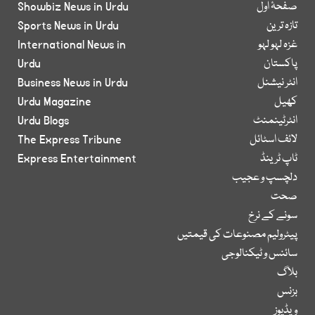
صفحۂ اول
Showbiz News in Urdu
تازہ ترین
Sports News in Urdu
غزہ لہو لہو
International News in
پاکستان
Urdu
انٹر نیشنل
Business News in Urdu
کھیل
Urdu Magazine
انٹرٹینمنٹ
Urdu Blogs
لائف اسٹائل
The Express Tribune
ٹاپ ٹرینڈ
Express Entertainment
دلچسپ و عجیب
صحت
سونے کے نرخ
پیٹرولیم مصنوعات کی قیمتیں
سائنس و ٹیکنالوجی
بلاگ
بزنس
ویڈیوز