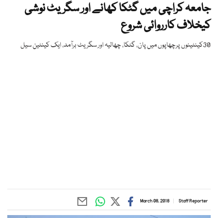
جامعہ کراچی میں گٹکا کھانے اور سگریٹ نوشی
کیخلاف کارروائی شروع
30کینٹینوں پرچھاپوں میں پان، گٹکا، چھالیہ اور سگریٹ برآمد، ایک کینٹین سیل
March 08, 2018
Staff Reporter