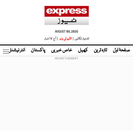
AUGUST 09, 2026
اشتہار لگائیں |
لائیو ٹی وی
| آج کا اخبار
صفحۂ اول
تازہ ترین
کھیل
خاص خبریں
پاکستان
انٹر نیشنل
ٹا