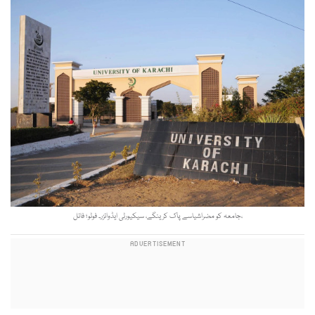
،جامعہ کو مضراشیاسے پاک کرینگے، سیکیورٹی ایڈوائزر۔ فوٹو؛ فائل