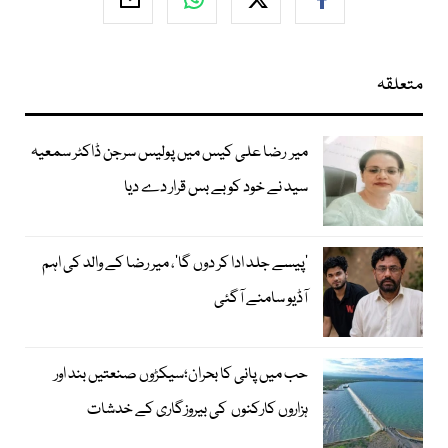
متعلقہ
میر رضا علی کیس میں پولیس سرجن ڈاکٹر سمعیہ
سید نے خود کو بے بس قرار دے دیا
’پیسے جلد ادا کر دوں گا‘، میر رضا کے والد کی اہم
آڈیو سامنے آگئی
حب میں پانی کا بحران؛سیکڑوں صنعتیں بند اور
ہزاروں کارکنوں کی بیروزگاری کے خدشات