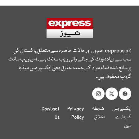
express.pk
خبروں اور حالات حاضرہ سے متعلق پاکستان کی
سب سے زیادہ وزٹ کی جانے والی ویب سائٹ ہے۔ اس ویب سائٹ
پر شائع شدہ تمام مواد کے جملہ حقوق بحق ایکسپریس میڈیا
گروپ محفوظ ہیں۔
ایکسپریس
ضابطہ
Privacy
Contact
کے بارے
اخلاق
Policy
Us
میں