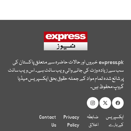
express.pk
خبروں اور حالات حاضرہ سے متعلق پاکستان کی
سب سے زیادہ وزٹ کی جانے والی ویب سائٹ ہے۔ اس ویب سائٹ
پر شائع شدہ تمام مواد کے جملہ حقوق بحق ایکسپریس میڈیا
گروپ محفوظ ہیں۔
ایکسپریس
ضابطہ
Privacy
Contact
کے بارے
اخلاق
Policy
Us