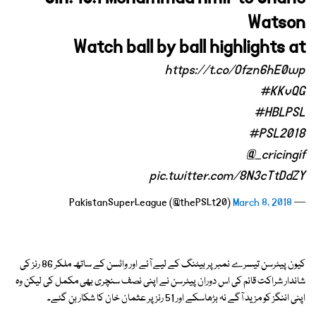
Watson
Watch ball by ball highlights at
https://t.co/Ofzn6hE0wp
#KKvQG
#HBLPSL
#PSL2018
@_cricingif
pic.twitter.com/8N3cTtDdZY
March 8, 2018
— PakistanSuperLeague (@thePSLt20)
کیون پیٹرسن تیسرے نمبر پر بیٹنگ کے لیے آئے اور واٹسن کے ساتھ ملکر 86 رنز کی
شاندار شراکت قائم کی اس دوران پیٹرسن نے اپنی نصف سنچری بھی مکمل کی لیکن وہ
اپنی اننگز کو مزید آگے نہ بڑھاسکے اور 51 رنز پر عثمان خان کا شکار بن گئے۔