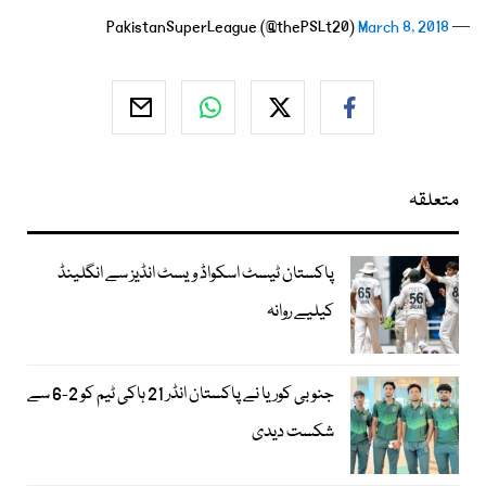
March 8, 2018
— PakistanSuperLeague (@thePSLt20)
متعلقہ
پاکستان ٹیسٹ اسکواڈ ویسٹ انڈیز سے انگلینڈ
کیلیے روانہ
جنوبی کوریا نے پاکستان انڈر 21 ہاکی ٹیم کو 2-6 سے
شکست دیدی