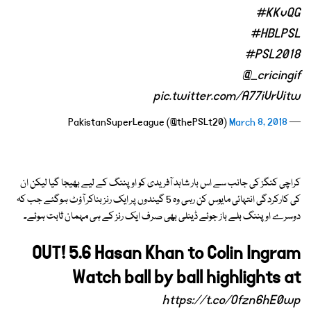
#KKvQG
#HBLPSL
#PSL2018
@_cricingif
pic.twitter.com/A77iVrVitw
March 8, 2018
— PakistanSuperLeague (@thePSLt20)
کراچی کنگز کی جانب سے اس بار شاہد آفریدی کو اوپننگ کے لیے بھیجا گیا لیکن ان
کی کارکردگی انتہائی مایوس کن رہی وہ 5 گیندوں پر ایک رنز بناکر آؤٹ ہوگئے جب کہ
دوسرے اوپننگ بلے باز جوئے ڈینلی بھی صرف ایک رنز کے ہی مہمان ثابت ہوئے۔
OUT! 5.6 Hasan Khan to Colin Ingram
Watch ball by ball highlights at
https://t.co/Ofzn6hE0wp