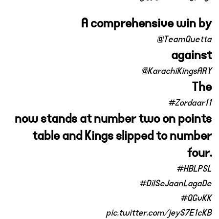
A comprehensive win by
@TeamQuetta
against
@KarachiKingsARY
The
#Zordaar11
now stands at number two on points
table and Kings slipped to number
four.
#HBLPSL
#DilSeJaanLagaDe
#QGvKK
pic.twitter.com/jeyS7E1cKB