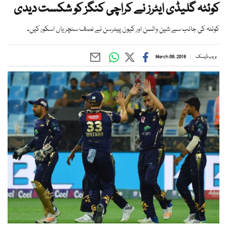
کوئٹہ گلیڈی ایٹرز نے کراچی کنگز کو شکست دیدی
کوئٹہ کی جانب سے شین واٹسن اور کیون پیٹرسن نے نصف سنچریاں اسکور کیں۔
ویب ڈیسک
March 08, 2018