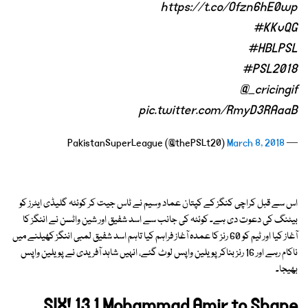
https://t.co/Ofzn6hE0wp
#KKvQG
#HBLPSL
#PSL2018
@_cricingif
pic.twitter.com/RmyD3RAaaB
March 8, 2018
— PakistanSuperLeague (@thePSLt20)
اس سے قبل کراچی کنگز کے کپتان عماد وسیم نے ٹاس جیت کر کوئٹہ گلیڈی ایٹرز کو
بیٹنگ کی دعوت دی ہے۔ کوئٹہ کی جانب سے اسد شفیق اور شین واٹسن نے اننگز کا
آغاز کیا اور ٹیم کو 60 رنز کا عمدہ آغاز فراہم کیا تاہم اسد شفیق لمبی اننگز کھیلنے میں
ناکام رہے اور 16 رنز بناکر پویلین واپس لوٹ گئے، انہیں شاہد آفریدی نے پویلین واپس
بھیجا۔
SIX! 13.1 Mohammad Amir to Shane