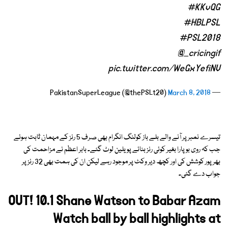
#KKvQG
#HBLPSL
#PSL2018
@_cricingif
pic.twitter.com/WeGxYefiNV
March 8, 2018
— PakistanSuperLeague (@thePSLt20)
تیسرے نمبر پر آنے والے بلے باز کولنگ انگرام بھی صرف 5 رنز کے مہمان ثابت ہوئے
جب کہ روی بوپارا بغیر کوئی رنز بنائے پویلین لوٹ گئے۔ بابر اعظم نے مزاحمت کی
بھرپور کوشش کی اور کچھ دیر وکٹ پر موجود رہے لیکن ان کی ہمت بھی 32 رنز پر
جواب دے گئی۔
OUT! 10.1 Shane Watson to Babar Azam
Watch ball by ball highlights at