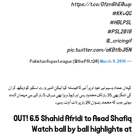
https://t.co/Ofzn6hE0wp
#KKvQG
#HBLPSL
#PSL2018
@_cricingif
pic.twitter.com/aKBtfbJI5N
March 8, 2018
— PakistanSuperLeague (@thePSLt20)
کپتان عماد وسیم نے خود اوپر آنے کا فیصلہ کیا لیکن اتنے بڑے اسکور کو دیکھ کر ان
کی اننگز بھی 35 رنز تک محدود رہی اور ڈیوڈ ویزا بھی صرف 5 رنز کے ہی مہمان ثابت
ہوئے جب کہ محمد رضوان 26 رنز پر ناٹ آؤٹ رہے۔
OUT! 6.5 Shahid Afridi to Asad Shafiq
Watch ball by ball highlights at