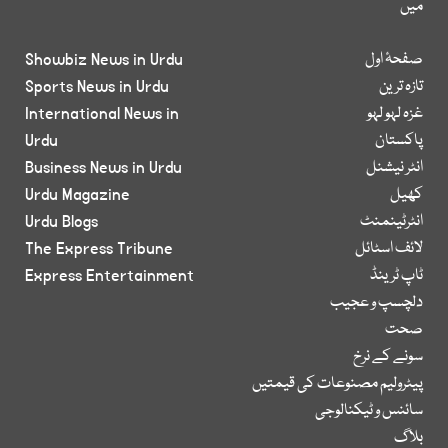
میں
صفحۂ اول
Showbiz News in Urdu
تازہ ترین
Sports News in Urdu
غزہ لہو لہو
International News in
پاکستان
Urdu
انٹر نیشنل
Business News in Urdu
کھیل
Urdu Magazine
انٹرٹینمنٹ
Urdu Blogs
لائف اسٹائل
The Express Tribune
ٹاپ ٹرینڈ
Express Entertainment
دلچسپ و عجیب
صحت
سونے کے نرخ
پیٹرولیم مصنوعات کی قیمتیں
سائنس و ٹیکنالوجی
بلاگ