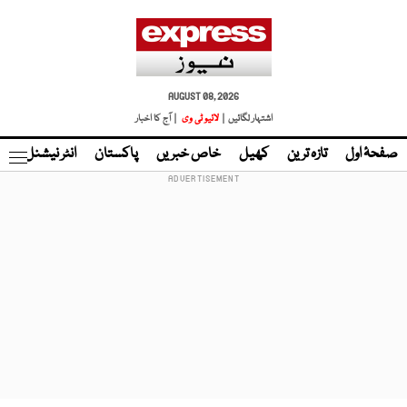
AUGUST 08, 2026
اشتہار لگائیں |
لائیو ٹی وی
| آج کا اخبار
صفحۂ اول
تازہ ترین
کھیل
خاص خبریں
پاکستان
انٹر نیشنل
ٹا