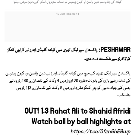
کوئٹہ کی جانب سے شین واٹسن اور کیون پیٹرسن نے نصف سنچریاں اسکور کیں۔ فوٹو: سوشل میڈیا
PESHAWAR:
پاکستان سپر لیگ تھری میں کوئٹہ گلیڈی ایٹرز نے کراچی کنگز
کو 67 رنز سے شکست دے دی۔
پاکستان سپر لیگ تھری کے میچ میں کوئٹہ گلیڈی ایٹرز نے شین واٹسن اور کیون پیٹرسن
کی شاندار بلے بازی کی بدولت مقررہ 20 اوورز میں 4 وکٹ کے نقصان پر 180 رنز بنائے
جس کے جواب میں کراچی کنگز مقررہ اوور میں 8 وکٹ کے نقصان پر 113 رنز ہی
بناسکے۔
OUT! 1.3 Rahat Ali to Shahid Afridi
Watch ball by ball highlights at
https://t.co/Ofzn6hE0wp