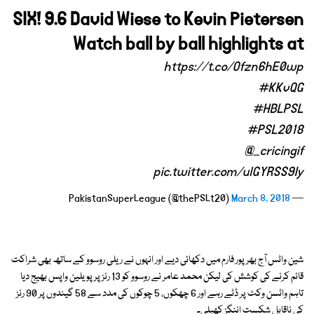
SIX! 9.6 David Wiese to Kevin Pietersen
Watch ball by ball highlights at
https://t.co/Ofzn6hE0wp
#KKvQG
#HBLPSL
#PSL2018
@_cricingif
pic.twitter.com/ulGYRSS9Iy
March 8, 2018
— PakistanSuperLeague (@thePSLt20)
شین واٹس آج بھرپور فارم میں دکھائی دیے اور انہوں نے ریلی روسوو کے ساتھ بھی شراکت
قائم کرنے کی کوشش کی لیکن محمد عامر نے روسوو کو 13 رنز پر پویلین واپس بھیج دیا
تاہم واٹسن وکٹ پر ڈٹے رہے اور 6 چھکوں، 5 چوکوں کی مدد سے 58 گیندوں پر 90 رنز
کی ناقابل شکست اننگز کھیلی۔