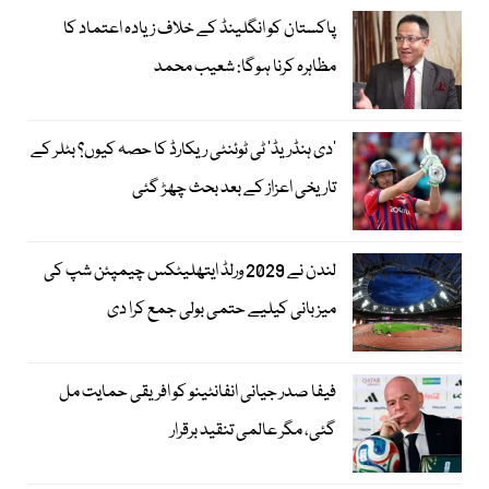
پاکستان کو انگلینڈ کے خلاف زیادہ اعتماد کا
مظاہرہ کرنا ہوگا: شعیب محمد
’دی ہنڈریڈ‘ ٹی ٹوئنٹی ریکارڈ کا حصہ کیوں؟ بٹلر کے
تاریخی اعزاز کے بعد بحث چھڑ گئی
لندن نے 2029 ورلڈ ایتھلیٹکس چیمپئن شپ کی
میزبانی کیلیے حتمی بولی جمع کرا دی
فیفا صدر جیانی انفانٹینو کو افریقی حمایت مل
گئی، مگر عالمی تنقید برقرار