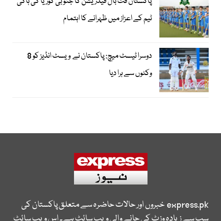
پاکستان فٹ بال فیڈریشن کا جنوبی کوریا کی ہاکی
ٹیم کے اعزاز میں ظہرانے کا اہتمام
دوسرا ٹیسٹ میچ: پاکستان نے ویسٹ انڈیز کو 8
وکٹوں سے ہرا دیا
express.pk
خبروں اور حالات حاضرہ سے متعلق پاکستان کی
سب سے زیادہ وزٹ کی جانے والی ویب سائٹ ہے۔ اس ویب سائٹ