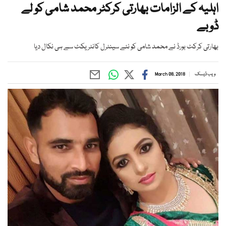
اہلیہ کے الزامات بھارتی کرکٹر محمد شامی کو لے
ڈوبے
بھارتی کرکٹ بورڈ نے محمد شامی کو نئے سینٹرل کانٹریکٹ سے ہی نکال دیا
ویب ڈیسک
March 08, 2018