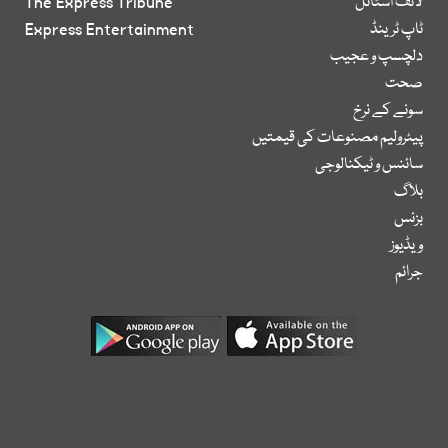
لائف اسٹائل
The Express Tribune
ٹاپ ٹرینڈ
Express Entertainment
دلچسپ و عجیب
صحت
سونے کے نرخ
پیٹرولیم مصنوعات کی قیمتیں
سائنس و ٹیکنالوجی
بلاگ
بزنس
ویڈیوز
جرائم