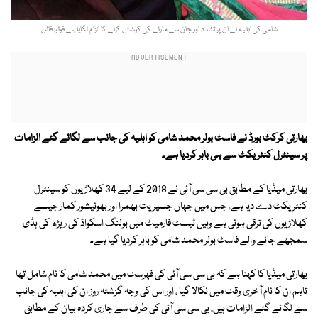
شامی کی اہلیہ نے ان پر تشدد اور جان سے مارنے کی کوشش کرنے کا الزام لگایا ہے فوٹو: فائل
بھارتی کرکٹ بورڈ نے فاسٹ بولر محمد شامی کو اہلیہ کی جانب سے لگائے گئے الزامات
پر سینٹرل کنٹریکٹ سے ہی باہر کردیا ہے۔
بھارتی میڈیا کے مطابق بی سی سی آئی نے 2018 کے لیے 34 کھلاڑیوں کو سینٹرل
کنٹریکٹ دے دیا ہے، جس میں جہاں جسپریت بھمرا اور بھونیشور کمار جیسے
کھلاڑیوں کی ترقی ہوئی ہے وہیں ٹیسٹ فارمیٹ میں بولنگ اسکواڈ کی ریڑھ کی ہڈی
سمجھے جانے والے فاسٹ بولر محمد شامی کو باہر کردیا گیا ہے۔
بھارتی میڈیا کا کہنا ہے کہ بی سی سی آئی کی فہرست میں محمد شامی کا نام شامل تھا
تاہم ان کا نام آخری وقت میں نکالا گیا ، اور اس کی وجہ گزشتہ روز ان کی اہلیہ کی جانب
سے لگائے گئے الزامات ہیں، بی سی سی آئی کی طرف سے جاری کردہ بیان کے مطابق