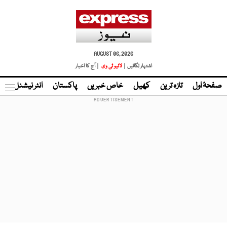
AUGUST 06, 2026
اشتہار لگائیں |
لائیو ٹی وی
| آج کا اخبار
صفحۂ اول
تازہ ترین
کھیل
خاص خبریں
پاکستان
انٹر نیشنل
ٹا