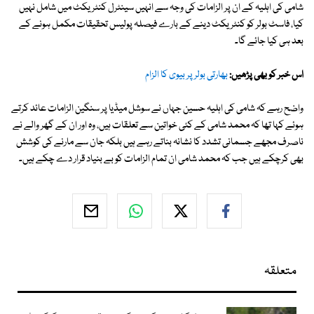
شامی کی اہلیہ کے ان پر الزامات کی وجہ سے انہیں سینٹرل کنٹریکٹ میں شامل نہیں
کیا، فاسٹ بولر کو کنٹریکٹ دینے کے بارے فیصلہ پولیس تحقیقات مکمل ہونے کے
بعد ہی کیا جائے گا۔
اس خبر کو بھی پڑھیں:
بھارتی بولر پر بیوی کا الزام
واضح رہے کہ شامی کی اہلیہ حسین جہاں نے سوشل میڈیا پر سنگین الزامات عائد کرتے
ہوئے کہا تھا کہ محمد شامی کے کئی خواتین سے تعلقات ہیں، وہ اور ان کے گھر والے نے
ناصرف مجھے جسمانی تشدد کا نشانہ بناتے رہے ہیں بلکہ جان سے مارنے کی کوشش
بھی کرچکے ہیں جب کہ محمد شامی ان تمام الزامات کو بے بنیاد قرار دے چکے ہیں۔
متعلقہ