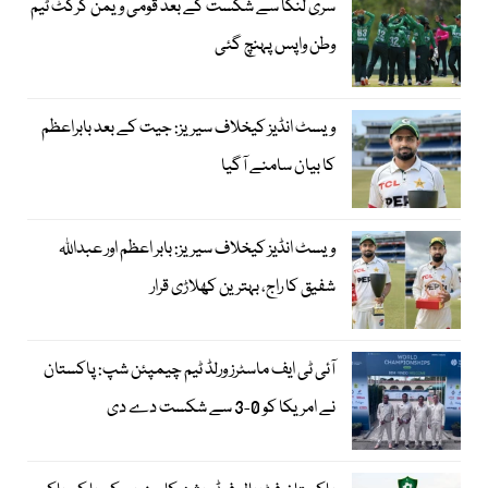
سری لنکا سے شکست کے بعد قومی ویمن کرکٹ ٹیم
وطن واپس پہنچ گئی
ویسٹ انڈیز کیخلاف سیریز: جیت کے بعد بابراعظم
کا بیان سامنے آگیا
ویسٹ انڈیز کیخلاف سیریز: بابر اعظم اور عبداللہ
شفیق کا راج، بہترین کھلاڑی قرار
آئی ٹی ایف ماسٹرز ورلڈ ٹیم چیمپئن شپ: پاکستان
نے امریکا کو 0-3 سے شکست دے دی