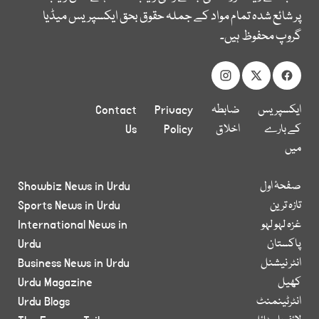
پر شائع شدہ تمام مواد کے جملہ حقوق بحق ایکسپریس میڈیا
گروپ محفوظ ہیں۔
ایکسپریس
ضابطہ
Privacy
Contact
کے بارے
اخلاق
Policy
Us
میں
صفحۂ اول
Showbiz News in Urdu
تازہ ترین
Sports News in Urdu
غزہ لہو لہو
International News in
پاکستان
Urdu
انٹر نیشنل
Business News in Urdu
کھیل
Urdu Magazine
انٹرٹینمنٹ
Urdu Blogs