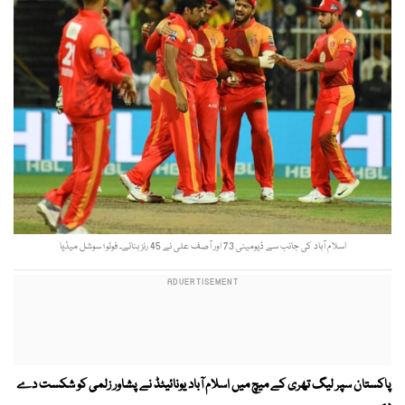
اسلام آباد کی جانب سے ڈیومینی 73 اور آصف علی نے 45 رنز بنائے۔ فوٹو؛ سوشل میڈیا
پاکستان سپر لیگ تھری کے میچ میں اسلام آباد یونائیٹڈ نے پشاور زلمی کو شکست دے