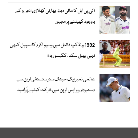
آئی پی ایل کا مالی دباؤ، بھارتی کھلاڑی انجریز کے
باوجود کھیلنے پر مجبور
1992 ورلڈکپ فائنل میں وسیم اکرم کا اسپیل کبھی
نہیں بھول سکتا، کگیسو ربادا
عالمی نمبر ایک جینک سنر سنسناٹی اوپن سے
دستبردار، یو ایس اوپن میں شرکت کیلیے پُرامید