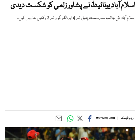
اسلام آباد یونائیٹڈ نے پشاور زلمی کو شکست دیدی
اسلام آباد کی جانب سے سمت پٹیل نے 4 اور ظفر گوہر نے 3 وکٹیں حاصل کیں۔
ویب ڈیسک
March 09, 2018