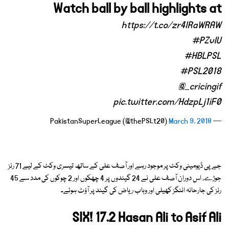
Watch ball by ball highlights at
https://t.co/zr4lRaWRAW
#PZvIU
#HBLPSL
#PSL2018
@_cricingif
pic.twitter.com/HdzpLj1iF0
March 9, 2018
— PakistanSuperLeague (@thePSLt20)
جے پی ڈیومینی وکٹ پر موجود رہے اور آصف علی کے ساتھ تیسری وکٹ کے لیے 71 رنز
جوڑے، اس دوران آصف علی نے 24 گیندوں پر 4 چھکوں اور 2 چوکوں کی مدد سے 45
رنز کی جارحانہ اننگز کھیلی اور وہاب ریاض کی گیند پر آؤٹ ہوئے۔
SIX! 17.2 Hasan Ali to Asif Ali