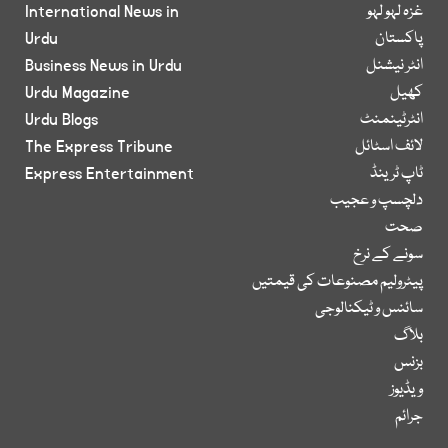
غزہ لہو لہو
International News in
پاکستان
Urdu
انٹر نیشنل
Business News in Urdu
کھیل
Urdu Magazine
انٹرٹینمنٹ
Urdu Blogs
لائف اسٹائل
The Express Tribune
ٹاپ ٹرینڈ
Express Entertainment
دلچسپ و عجیب
صحت
سونے کے نرخ
پیٹرولیم مصنوعات کی قیمتیں
سائنس و ٹیکنالوجی
بلاگ
بزنس
ویڈیوز
جرائم