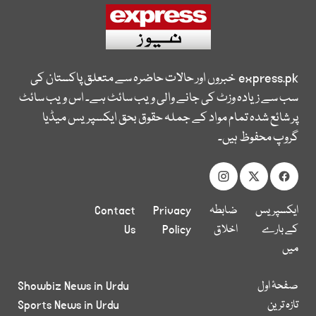
express.pk
خبروں اور حالات حاضرہ سے متعلق پاکستان کی
سب سے زیادہ وزٹ کی جانے والی ویب سائٹ ہے۔ اس ویب سائٹ
پر شائع شدہ تمام مواد کے جملہ حقوق بحق ایکسپریس میڈیا
گروپ محفوظ ہیں۔
ایکسپریس
ضابطہ
Privacy
Contact
کے بارے
اخلاق
Policy
Us
میں
صفحۂ اول
Showbiz News in Urdu
تازہ ترین
Sports News in Urdu