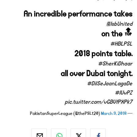
An incredible performance takes
@IsbUnited
on the 🔝
#HBLPSL
2018 points table.
#SherKiDhaar
all over Dubai tonight.
#DilSeJaanLagaDe
#IUvPZ
pic.twitter.com/vGBVfPXPk7
March 9, 2018
— PakistanSuperLeague (@thePSLt20)