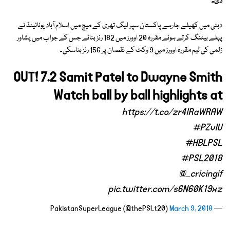
دی۔
دبئی میں کھیلے جارہے پاکستان سپر لیگ تھری کے میچ میں اسلام آباد یونائیٹڈ نے
پہلے بیٹنگ کرتے ہوئے مقررہ 20 اوورز میں 182 رنز بنائے جس کے جواب میں پشاور
زلمی کی ٹیم مقررہ اوورز میں 9 وکٹ کے نقصان پر 156 رنز بناسکی۔
OUT! 7.2 Samit Patel to Dwayne Smith
Watch ball by ball highlights at
https://t.co/zr4lRaWRAW
#PZvIU
#HBLPSL
#PSL2018
@_cricingif
pic.twitter.com/s6N60K19xz
March 9, 2018
— PakistanSuperLeague (@thePSLt20)