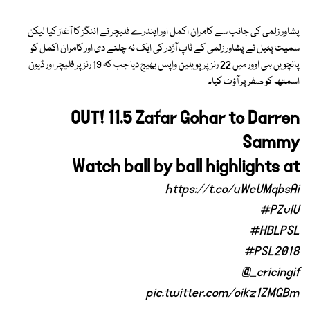
پشاور زلمی کی جانب سے کامران اکمل اور ایندرے فلیچر نے اننگز کا آغاز کیا لیکن
سمیت پٹیل نے پشاور زلمی کے ٹاپ آڑدر کی ایک نہ چلنے دی اور کامران اکمل کو
پانچویں ہی اوور میں 22 رنز پر پویلین واپس بھیج دیا جب کہ 19 رنز پر فلیچر اور ڈیون
اسمتھ کو صفر پر آؤٹ کیا۔
OUT! 11.5 Zafar Gohar to Darren
Sammy
Watch ball by ball highlights at
https://t.co/uWeUMqbsAi
#PZvIU
#HBLPSL
#PSL2018
@_cricingif
pic.twitter.com/oikz1ZMGBm