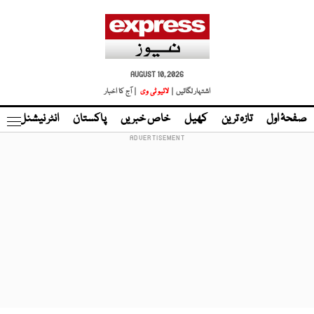
AUGUST 10, 2026
اشتہار لگائیں |
لائیو ٹی وی
| آج کا اخبار
صفحۂ اول
تازہ ترین
کھیل
خاص خبریں
پاکستان
انٹر نیشنل
ٹا