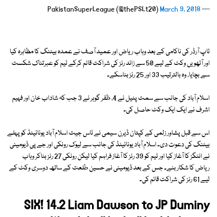
March 9, 2018
— PakistanSuperLeague (@thePSLt20)
ٹاپ آرڈر کی ناکامی کے بعد وہاب ریاض اور عمید آصف نے عمدہ بیٹنگ کا مظاہرہ کیا
اور آٹھویں وکٹ کے لیے 50 سے زائد رنز کی شراکت قائم کرکے ٹیم کو عبرتناک شکست
سے بچایا، وہ بالترتیب 33 اور 25 رنز بناسکے۔
اسلام آباد کی جانب سے سمت پٹیل نے 4، ظفر گوہر نے 3 جب کہ شاداب خان اور فہیم
اشرف نے ایک ایک وکٹ حاصل کی۔
اس سے قبل پشاور زلمی کے کپتان ڈیرن سیمی نے ٹاس جیت اسلام آباد یونائیٹڈ کو پہلے
بیٹنگ کی دعوت دی۔ اسلام آباد یونائیٹڈ کی جانب سے لیوک رونکی اور جے پی ڈیومینی
نے اننگز کا آغاز کیا اور ٹیم کو 39 رنز کا آغاز فراہم کیا لیکن رونکی 27 رنز بناکر وہاب
ریاض کا شکار بنے۔ جس کے بعد ڈیومینی نے حسین طلعت کے ساتھ دوسری وکٹ کے
لیے 61 رنز کی شراکت قائم کی۔
SIX! 14.2 Liam Dawson to JP Duminy