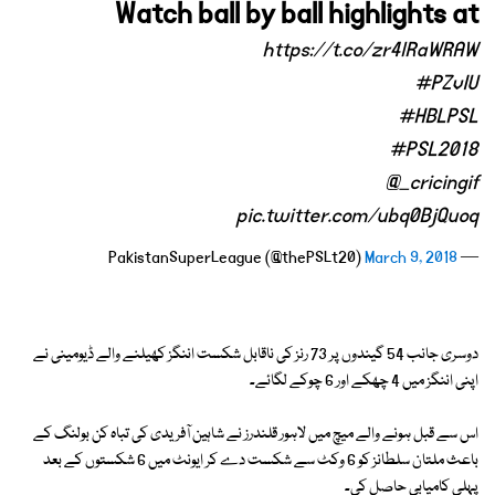
Watch ball by ball highlights at
https://t.co/zr4lRaWRAW
#PZvIU
#HBLPSL
#PSL2018
@_cricingif
pic.twitter.com/ubq0BjQuoq
March 9, 2018
— PakistanSuperLeague (@thePSLt20)
دوسری جانب 54 گیندوں پر 73 رنز کی ناقابل شکست اننگز کھیلنے والے ڈیومینی نے
اپنی اننگز میں 4 چھکے اور 6 چوکے لگائے۔
اس سے قبل ہونے والے میچ میں لاہور قلندرز نے شاہین آفریدی کی تباہ کن بولنگ کے
باعث ملتان سلطانز کو 6 وکٹ سے شکست دے کر ایونٹ میں 6 شکستوں کے بعد
پہلی کامیابی حاصل کی۔