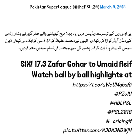
March 9, 2018
— PakistanSuperLeague (@thePSLt20)
پی ایس ایل کے تیسرے ایڈیشن میں اپنا پہلا میچ کھیلنے والے ظفر گوہر نے پشاور زلمی
کے مڈل آرڈر کو اڑا کر رکھا دیا، انہوں نے محمد حفیظ کو 13، ڈاسن کو ایک اور کپتان ڈیرن
سیمی کو صفر پر آؤٹ کرکے پشاور کی میچ جیتنے کی تمام امیدیں ختم کردیں۔
SIX! 17.3 Zafar Gohar to Umaid Asif
Watch ball by ball highlights at
https://t.co/uWeUMqbsAi
#PZvIU
#HBLPSL
#PSL2018
@_cricingif
pic.twitter.com/X3DX3NQWjH