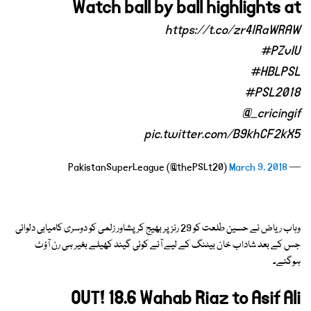
Watch ball by ball highlights at
https://t.co/zr4lRaWRAW
#PZvIU
#HBLPSL
#PSL2018
@_cricingif
pic.twitter.com/B9khCF2kX5
March 9, 2018
— PakistanSuperLeague (@thePSLt20)
وہاب ریاض نے حسین طلعت کو 29 رنز پر بھیج کر پشاور زلمی کو دوسری کامیابی دلوائی
جس کے بعد شاداب خان بیٹنگ کے لیے آئے کوئی گیند کھیلے بغیر ہی رن آؤٹ
ہوگئے۔
OUT! 18.6 Wahab Riaz to Asif Ali