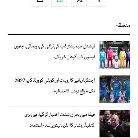
متعلقہ
نیشنل چیمپئنز کپ کی ٹرافی کی رونمائی، چاروں
ٹیموں کے کپتان شریک
اجنکیا رہانے کا روہت اور کوہلی کو ورلڈکپ 2027
تک موقع دینے کا مطالبہ
فیفا میں بحران شدت اختیار کرگیا، تین بڑی
کنفیڈریشنز کا انفینٹینو پر عدم اعتماد