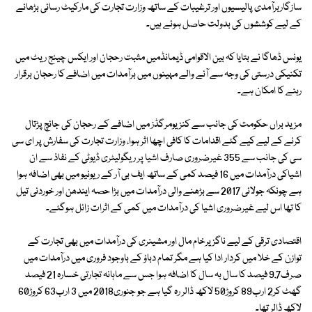
سازگاربرآمدی پالیسیوں اور ترغیبات کے ساتھ وزارت تجارت کی مارکیٹ رسائی بڑھانے
کے لیے کوششوں کی بدولت حاصل ہوئے ہیں۔
یونس ڈھاگا نے بتایا کہ بین الاقوامی ڈیمانڈمیں مثبت رحجان اور ایکس چینج ریٹ میں
تکنیکی درستی کی وجہ سے آنے والے مہینوں میں برآمدات میں اضافے کا رحجان برقرار
رہنے کا امکان ہے۔
مزید براں حکومت کی جانب سے کنزیومرگڈز میں اضافے کے رحجان کی جانچ پڑتال
کرنے کے لیے کیے گئے اقدامات کا کافی اچھا اثر ہوا، وزارت تجارت کی سفارش پر ای سی
سی کی جانب سے 355 غیرضروری صارف اشیا پر ریگولیٹری ڈیوٹی کے نفاذ سے ان
اشیاکی درآمدات میں 16 فیصد کمی کے ساتھ ایف بی آر کے ریونیو میں بھی اضافہ ہوا
ہے چونکہ جولائی 2017 سے بڑھنے والی درآمدات میں بڑا حصہ ایندھن اور خوردنی تیل
کا تھا اس لیے غیرضروری اشیا کی درآمدات میں کمی کے اثرات زائل ہوگئے۔
اقتصادی ترقی کے لیے ناگزیرخام مال اور مشینری کی درآمدات میں بھی تجارت کے
توازن کے خلا میں کردار ادا کیا ہے مگر تمام دباؤ کے باوجود فروری میں درآمدات میں
صرف9.7 فیصد کا سال بہ سال کا اضافہ ہوا جس سے ماہانہ تجارتی خسارہ 21 فیصد
گھٹ کر2 ارب89 کروڑ50 لاکھ ڈالر رہ گیا ہے جو جنوری2018 میں 3 ارب63 کروڑ60
لاکھ ڈالر تھا۔