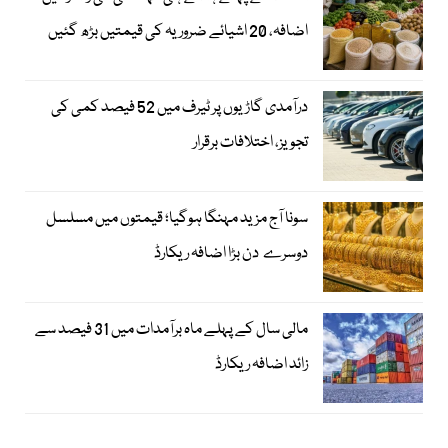
اضافہ، 20 اشیائے ضروریہ کی قیمتیں بڑھ گئیں
درآمدی گاڑیوں پر ٹیرف میں 52 فیصد کمی کی
تجویز، اختلافات برقرار
سونا آج مزید مہنگا ہوگیا؛ قیمتوں میں مسلسل
دوسرے دن بڑا اضافہ ریکارڈ
مالی سال کے پہلے ماہ برآمدات میں 31 فیصد سے
زائد اضافہ ریکارڈ