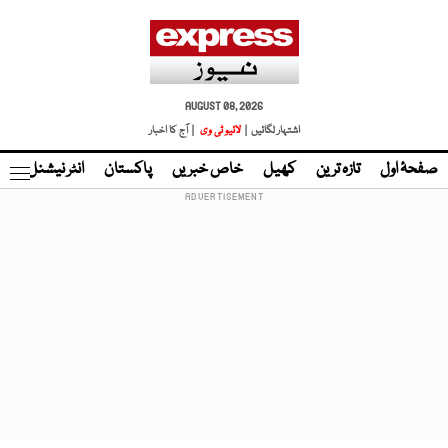
AUGUST 08, 2026
اشتہار لگائیں |
لائیو ٹی وی
| آج کا اخبار
صفحۂ اول
تازہ ترین
کھیل
خاص خبریں
پاکستان
انٹر نیشنل
ٹا