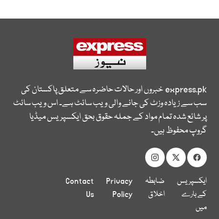
express.pk
خبروں اور حالات حاضرہ سے متعلق پاکستان کی
سب سے زیادہ وزٹ کی جانے والی ویب سائٹ ہے۔ اس ویب سائٹ
پر شائع شدہ تمام مواد کے جملہ حقوق بحق ایکسپریس میڈیا
گروپ محفوظ ہیں۔
ایکسپریس
ضابطہ
Privacy
Contact
کے بارے
اخلاق
Policy
Us
میں