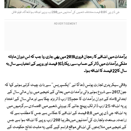
جی ڈی پی کا0.8 فیصد،مختلف شعبوں کی آمدنیوں میں280ارب روپے اضافہ ہوا،ڈھاگہ۔ فوٹو: فائل
برآمدات میں اضافے کا رحجان فروری2018 میں بھی جاری رہا جب کہ اس دوران ماہانہ
ملکی برآمدات میں ڈالر کے حساب سے ریکارڈ16 فیصد اور روپے کے اعتبارسے سال بہ
سال کا22 فیصد کا اضافہ ہوا۔
وفاقی سیکریٹری تجارت یونس ڈھاگا نے ''ایکسپریس'' سے بات چیت کرتے ہوئے کہا کہ
جون2017 سے شروع ہونے والی برآمدات میں بحالی کے نتیجے میں رواں مالی سال کے
ابتدائی8 ماہ کے دوران برآمدات کا حجم1.5 ارب ڈالر بڑھ چکا ہے اور مالی سال کے اختتام
پر یہ اضافہ 2.5 ارب ڈالر تک پہنچ جائے گا، بیرونی شعبے میں اقتصادی سرگرمیوں میں
یہ اضافہ جی ڈی پی میں 0.8 فیصد کے اضافے کا عکاس ہے جس کا مطلب ہے کہ
زراعت، صنعت وتجارت کی آمدنیوں میںتقریبا 280 ارب روپے کا اضافہ ہوا ہے جس
کے نتیجے میں ملازمتوں کی اضافی مواقع فراہم کیے گئے، یہ مثبت نتائج حکومت کے