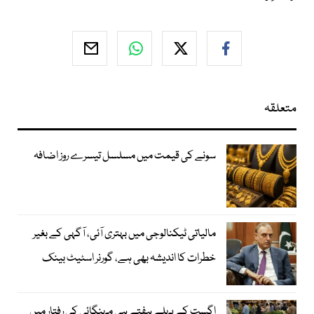
متعلقہ
سونے کی قیمت میں مسلسل تیسرے روز اضافہ
مالیاتی ٹیکنالوجی میں بہتری آئی، آگہی کے بغیر
خطرات کا اندیشہ بھی ہے، گورنر اسٹیٹ بینک
اگست کے پہلے ہفتے ہی مہنگائی کی رفتار میں