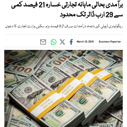
برآمدی بحالی ماہانہ تجارتی خسارہ 21 فیصد کمی
سے 29 ارب ڈالر تک محدود
ریگولیٹری ڈیوٹی کے باعث درآمدات صرف 9.7 فیصد بڑھ سکیں،وزارت تجارت کا دعویٰ
March 10, 2018
Business Reporter