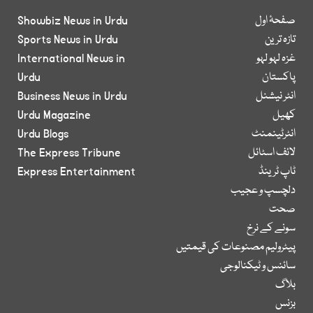
صفحۂ اول
Showbiz News in Urdu
تازہ ترین
Sports News in Urdu
غزہ لہو لہو
International News in
پاکستان
Urdu
انٹر نیشنل
Business News in Urdu
کھیل
Urdu Magazine
انٹرٹینمنٹ
Urdu Blogs
لائف اسٹائل
The Express Tribune
ٹاپ ٹرینڈ
Express Entertainment
دلچسپ و عجیب
صحت
سونے کے نرخ
پیٹرولیم مصنوعات کی قیمتیں
سائنس و ٹیکنالوجی
بلاگ
بزنس