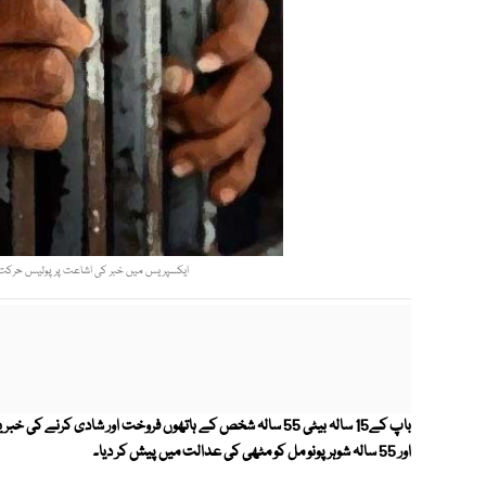
ایکسپریس میں خبر کی اشاعت پر پولیس حرکت می
باپ کے15 سالہ بیٹی 55 سالہ شخص کے ہاتھوں فروخت اور شادی کرن
اور 55 سالہ شوہر پونو مل کو مٹھی کی عدالت میں پیش کر دیا۔