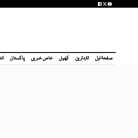
صفحۂ اول
تازہ ترین
کھیل
خاص خبریں
پاکستان
انٹ