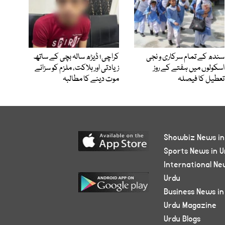
سندھ کے تمام سرکاری و نجی
کراچی؛ ڈیڑھ سالہ بچی کے ساتھ
اسکولوں میں ہفتے کے روز
زیادتی اور ہلاکت، ملزم کو سزائے
تعطیل کا فیصلہ
موت دینے کا مطالبہ
Showbiz News in
Sports News in U
International Ne
Urdu
Business News in
Urdu Magazine
Urdu Blogs