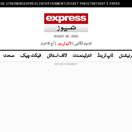
IVE STREAMING
EXPRESS ENTERTAINMENT
CRICKET PAKISTAN
TODAY'S PAPER
AUGUST 06, 2026
اشتہار لگائیں |
لائیو ٹی وی
| آج کا اخبار
ر نیشنل
ٹاپ ٹرینڈ
انٹرٹینمنٹ
لائف اسٹائل
فیکٹ چیک
صحت