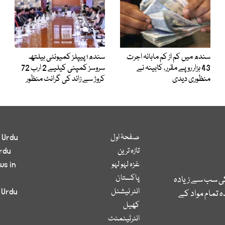
سندھ میں کم از کم ماہانہ اجرت
سندھ؛ پیپلز کمیونٹی ہیلتھ
43 ہزار روپے مقرر، کابینہ نے
سروسز کمپنی کیلیے 2 ارب 72
منظوری دیدی
کروڑ سے زائد کی گرانٹ منظور
صفحۂ اول
 Urdu
تازہ ترین
rdu
غزہ لہو لہو
ws in
پاکستان
کی سب سے زیادہ
انٹر نیشنل
 Urdu
 تمام مواد کے
کھیل
انٹرٹینمنٹ