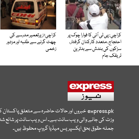
کراچی: پی ٹی آئی کا فوارا چوک پر
کراچی؛ زیرتعمیر مدرسے کی
احتجاج، متعدد کارکنان گرفتار،
چھت گرنے سے طلبہ اور مزدور
سڑکوں کی بندش سے بدترین
زخمی
ٹریفک جام
express.pk
خبروں اور حالات حاضرہ سے متعلق پاکستان 
وزٹ کی جانے والی ویب سائٹ ہے۔ اس ویب سائٹ پر شائع شدہ
جملہ حقوق بحق ایکسپریس میڈیا گروپ محفوظ ہیں۔