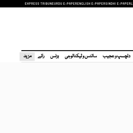
EXPRESS TRIBUNE
URDU E-PAPER
ENGLISH E-PAPER
SINDHI E-PAPER
L
دلچسپ و عجیب
سائنس و ٹیکنالوجی
بزنس
رائے
مزید