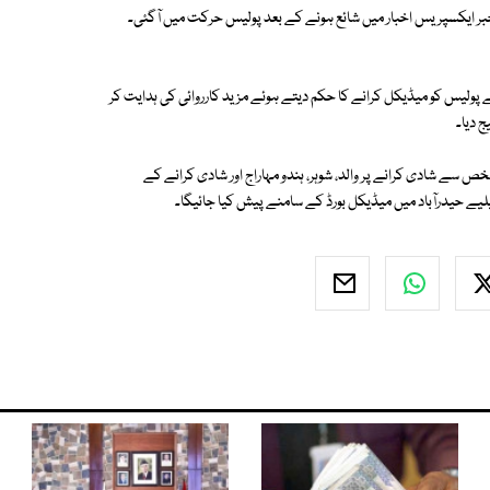
م کے عوض شادی کی خبر ایکسپریس اخبار میں شائع ہونے کے بعد پولیس حرکت میں آگئی۔
یس کو میڈیکل کرانے کا حکم دیتے ہوئے مزید کارروائی کی ہدایت کر
ج دیا۔
خص سے شادی کرانے پر والد، شوہر، ہندو مہاراج اور شادی کرانے کے
یلیے حیدرآباد میں میڈیکل بورڈ کے سامنے پیش کیا جائیگا۔