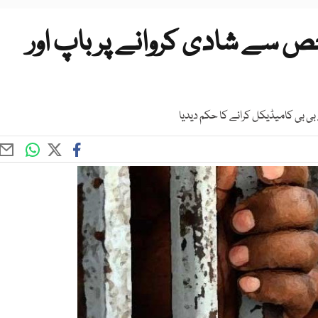
کی 55 سالہ شخص سے شادی کروانے پر باپ اور
 بی کامیڈیکل کرانے کا حکم دیدیا