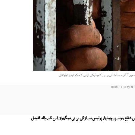
ں آ گئی، عدالت نے بی بی کامیڈیکل کرانے کا حکم دیدیا۔فوٹوفائل
ے کی خبریں شائع ہونے پر چیلہار پولیس نے لڑکی بی بی میگھواڑ، اس کے والد فلومل