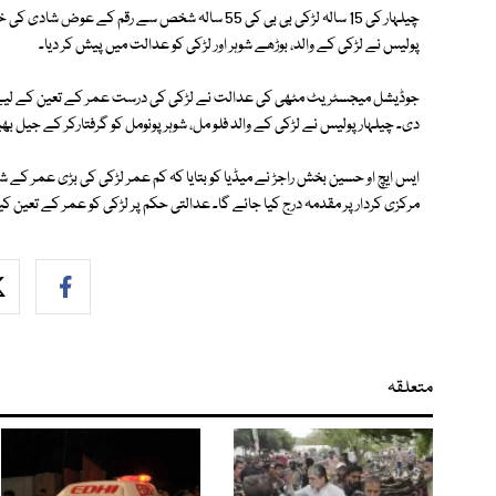
چیلہار کی 15 سالہ لڑکی بی بی کی 55 سالہ شخص سے رق
پولیس نے لڑکی کے والد، بوڑھے شوہر اور لڑکی کو عدالت میں پیش کر دیا۔
جوڈیشل میجسٹریٹ مٹھی کی عدالت نے لڑکی کی درست عمر کے تعین کے لیے پول
دی۔ چیلہار پولیس نے لڑکی کے والد فلو مل، شوہر پونومل کو گرفتارکر کے جیل بھی
ایس ایچ او حسین بخش راجڑ نے میڈیا کو بتایا کہ کم عمر لڑکی کی بڑی عمر کے ش
مرکزی کردار پر مقدمہ درج کیا جائے گا۔ عدالتی حکم پر لڑکی کو عمر کے تعین ک
متعلقہ