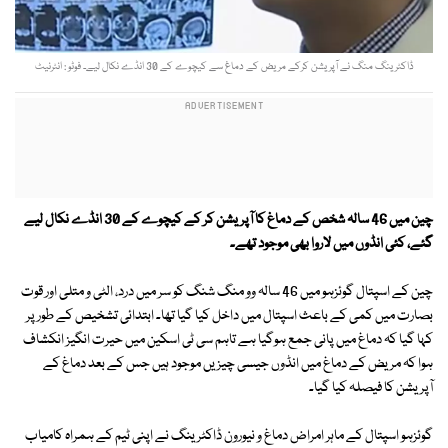
ڈاکٹر ینگ منگ نے آپریشن کرکے مریض کے دماغ سے کیچوے کے 30 انڈے نکال لیے۔ فوٹو : انٹرنیٹ
چین میں 46 سالہ شخص کے دماغ کا آپریشن کر کے کیچوے کے 30 انڈے نکال لیے
گئے، کئی انڈوں میں لاروا بھی موجود تھے۔
چین کے اسپتال گوئزہو میں 46 سالہ وو منگ شنگ کو سر میں درد، الٹی و متلی اور قوت
بصارت میں کمی کے باعث اسپتال میں داخل کیا گیا تھا۔ ابتدائی تشخیص کے طور پر
کہا گیا کہ دماغ میں پانی جمع ہوگیا ہے تاہم سی ٹی اسکین میں حیرت انگیز انکشاف
ہوا کہ مریض کے دماغ میں انڈوں جیسی چیزیں موجود ہیں جس کے بعد دماغ کے
آپریشن کا فیصلہ کیا گیا۔
گوئزہو اسپتال کے ماہر امراض دماغ و نیورون ڈاکٹر ینگ نے اپنی ٹیم کے ہمراہ کامیاب