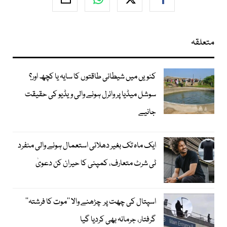
متعلقہ
کنویں میں شیطانی طاقتوں کا سایہ یا کچھ اور؟
سوشل میڈیا پر وائرل ہونے والی ویڈیو کی حقیقت
جانیے
ایک ماہ تک بغیر دھلائی استعمال ہونے والی منفرد
ٹی شرٹ متعارف، کمپنی کا حیران کن دعویٰ
اسپتال کی چھت پر چڑھنے والا ’’موت کا فرشتہ‘‘
گرفتار، جرمانہ بھی کردیا گیا