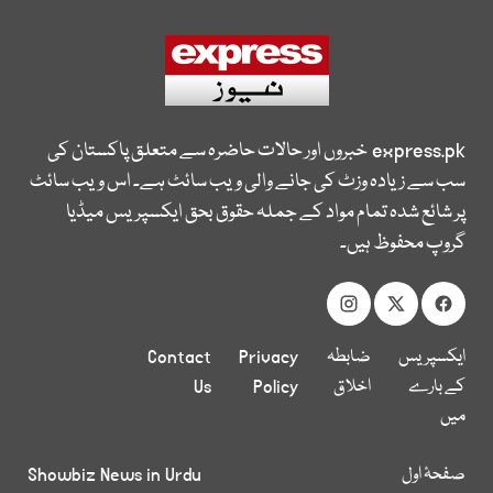
express.pk
خبروں اور حالات حاضرہ سے متعلق پاکستان کی
سب سے زیادہ وزٹ کی جانے والی ویب سائٹ ہے۔ اس ویب سائٹ
پر شائع شدہ تمام مواد کے جملہ حقوق بحق ایکسپریس میڈیا
گروپ محفوظ ہیں۔
ایکسپریس
ضابطہ
Privacy
Contact
کے بارے
اخلاق
Policy
Us
میں
صفحۂ اول
Showbiz News in Urdu