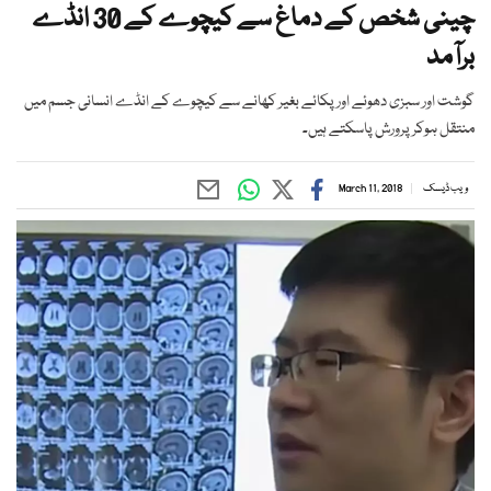
چینی شخص کے دماغ سے کیچوے کے 30 انڈے
برآمد
گوشت اور سبزی دھوئے اور پکائے بغیر کھانے سے کیچوے کے انڈے انسانی جسم میں
منتقل ہوکر پرورش پاسکتے ہیں۔
ویب ڈیسک
March 11, 2018