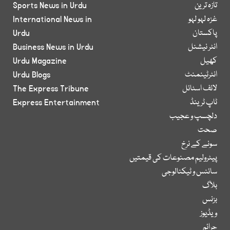
تازہ ترین
Sports News in Urdu
غزہ لہو لہو
International News in
پاکستان
Urdu
انٹر نیشنل
Business News in Urdu
کھیل
Urdu Magazine
انٹرٹینمنٹ
Urdu Blogs
لائف اسٹائل
The Express Tribune
ٹاپ ٹرینڈ
Express Entertainment
دلچسپ و عجیب
صحت
سونے کے نرخ
پیٹرولیم مصنوعات کی قیمتیں
سائنس و ٹیکنالوجی
بلاگ
بزنس
ویڈیوز
جرائم