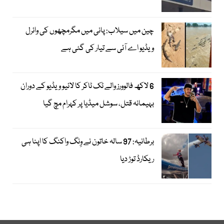
چین میں سیلاب: پانی میں مگرمچھوں کی وائرل
ویڈیو اے آئی سے تیار کی گئی ہے
6 لاکھ فالوورز والے ٹک ٹاکر کا لائیو ویڈیو کے دوران
بہیمانہ قتل، سوشل میڈیا پر کہرام مچ گیا
برطانیہ: 97 سالہ خاتون نے وِنگ واکنگ کا اپنا ہی
ریکارڈ توڑ دیا