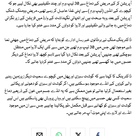
آپریشن کر کے مریض کے دماغ سے 30 ٹیپ ورم اور چند طفیلیے بھی نکال لیے جو کہ
کیچوے کے انڈوں (ٹیپ ورم ) سے اپنی غذا حاصل کر رہے تھے۔ مریض وومنگ شنگ
آپریشن کے بعد روبہ صحت ہیں اور انتہائی نگہداشت کے وارڈ میں فزیشن کے زیر نگرانی
دماغ میں رہ جانے والے طفیلیے اور لاروا کو دواؤں کی مدد سے ختم کیا جارہا ہے۔
ڈاکٹر ینگ منگ نے برطانوی خبر رساں ادارے کو بتایا کہ مریض کے دماغ میں جھلی نما
شے موجود تھی جس میں 30 ٹیپ ورم تھے جن میں سے کئی ایک لاروا میں منتقل
ہوچکے تھے جنہیں آپریشن کے بعد نکال دیا گیا ہے تاہم کچھ لاروا دماغ کے دیگر
حصوں میں جا گھسے تھے جنہیں دواؤں کی مدد سے ختم کردیا جائے گا۔
ڈاکٹر ینگ کا کہنا ہے کہ گوشت سبزی اور پھل میں کیچوے سمیت دیگر زیرزمین رہنے
والے کیڑوں کے انڈے موجود ہو سکتے ہیں، اگر گوشت اور سبزی کو دھوئے اور پکائے
بغیر
استعمال کرلیا جائے تو عین ممکن ہے کہ یہ انڈے جسم میں خون کے ذریعے دماغ
سمیت کسی بھی حصے میں پہنچ سکتے ہیں اور وہاں پرورش بھی پاسکتے ہیں اس لیے
گوشت اور سبزی کو کھانے سے قبل مکمل طور پکالینا چاہیے جس سے ان میں موجود
انڈے اور لاروے اپنی موت آپ مر جاتے ہیں۔