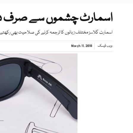
اسمارٹ چشموں سے صرف دیک
اسمارٹ گلاسز مختلف زبانوں کا ترجمہ کرنے کی صلاحیت بھی رکھتے ہی
ویب ڈیسک
March 11, 2018