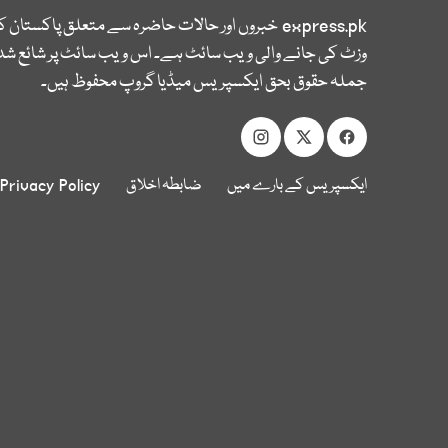
express.pk
خبروں اور حالات حاضرہ سے متعلق پاکستان 
وزٹ کی جانے والی ویب سائٹ ہے۔ اس ویب سائٹ پر شائع شدہ
جملہ حقوق بحق ایکسپریس میڈیا گروپ محفوظ ہیں۔
ایکسپریس کے بارے میں
ضابطہ اخلاق
Privacy Policy