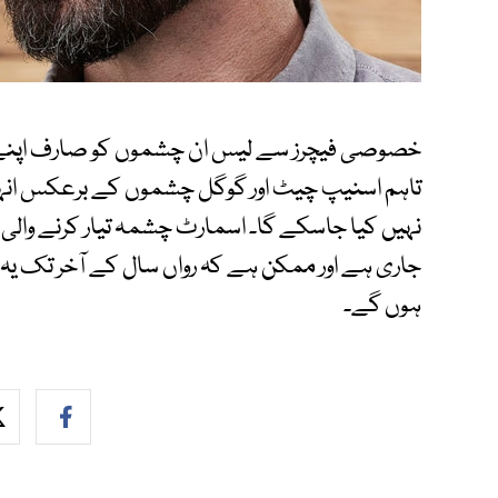
خصوصی فیچرز سے لیس ان چشموں کو صارف اپنے س
تاہم اسنیپ چیٹ اور گوگل چشموں کے برعکس انہی
نہیں کیا جاسکے گا۔ اسمارٹ چشمہ تیار کرنے وال
جاری ہے اور ممکن ہے کہ رواں سال کے آخر تک 
ہوں گے۔