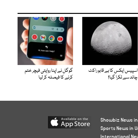
اسپیس ایکس کا بے قابو راکٹ
گوگل نے اپنا روایتی فیچر ختم
چاند سے ٹکرا گیا!
کرنے کا فیصلہ کر لیا
Showbiz News in
Sports News in U
International Ne