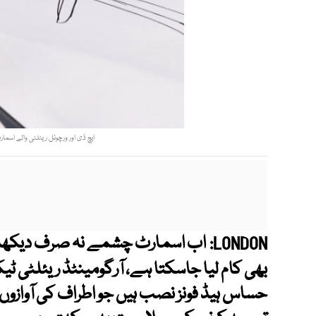
ایچ ڈی اور ورچوئل ریئلٹی والے اسم
اب اسمارٹ چشمے نہ صرف دیکھنے 
LONDON:
بھی کام لیا جاسکتا ہے، آرگومینٹڈ ریئلٹی
حساس ہیڈ فونز نصب ہیں جو اطراف کی آوازوں 