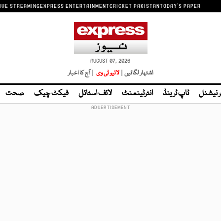
IVE STREAMING
EXPRESS ENTERTAINMENT
CRICKET PAKISTAN
TODAY'S PAPER
AUGUST 07, 2026
اشتہار لگائیں |
لائیو ٹی وی
| آج کا اخبار
ر نیشنل
ٹاپ ٹرینڈ
انٹرٹینمنٹ
لائف اسٹائل
فیکٹ چیک
صحت