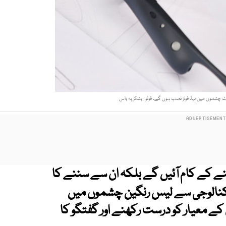
ارٹ چشموں میں ہیڈ فونز نصب ہوں گے۔ فوٹو : بشکریہ باس
کے کام آئیں گے بلکہ ان سے سننے کا
 ٹیکنالوجی سے لیس رنگین چشموں میں
کے معیار کو درست رکھنے اور گفتگو کا