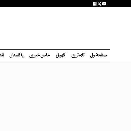
صفحۂ اول
تازہ ترین
کھیل
خاص خبریں
پاکستان
انٹ