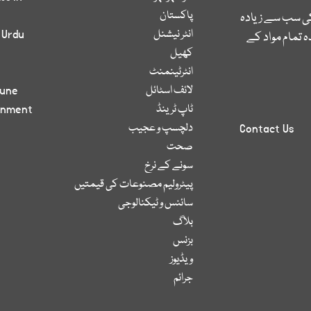
پاکستان
کی سب سے زیادہ
انٹر نیشنل
 Urdu
 تمام مواد کے
کھیل
انٹرٹینمنٹ
لائف اسٹائل
bune
ٹاپ ٹرینڈ
inment
دلچسپ و عجیب
Contact Us
صحت
سونے کے نرخ
پیٹرولیم مصنوعات کی قیمتیں
سائنس و ٹیکنالوجی
بلاگ
بزنس
ویڈیوز
جرائم