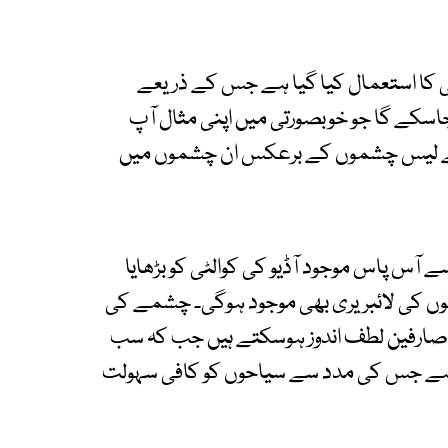
ی کا استعمال کیا گیا ہے جس کے ذریعے
جاسکے گا جو خوبصورتی میں اپنی مثال آپ
 سے لیس چشموں کے برعکس ان چشموں میں
آس پاس موجود آڈیو کی کوالٹی کو بڑھایا
نوں کی لائبریری بھی موجود ہوگی۔ چشمے کی
صارفین لطف اندوز ہوسکتے ہیں جب کہ سب
 ہے جس کی مدد سے سیاحوں کو کافی سہولت