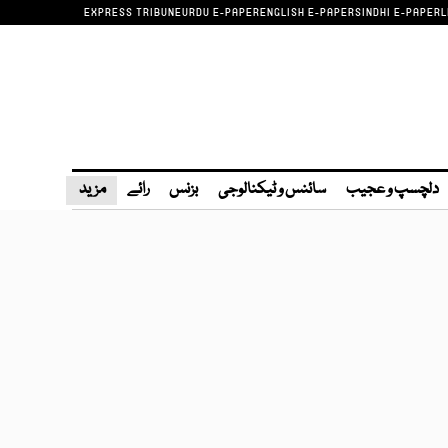
EXPRESS TRIBUNE
URDU E-PAPER
ENGLISH E-PAPER
SINDHI E-PAPER
L
دلچسپ و عجیب
سائنس و ٹیکنالوجی
بزنس
رائے
مزید