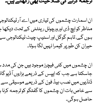
ترجمہ کرنے کی صلاحیت بھی رکھتے ہیں۔
ان اسمارٹ چشموں کی تیاری میں اے آر ٹیکنالوج
مناظر کو ایچ ڈی اور ورچوئل ریئلٹی کے تحت دیکھا 
ہوں گے، تاہم گوگل اور اسنیپ چیٹ ٹیکنالوجی
حیران کن طور پر کیمرا نہیں لگا ہوتا۔
ان چشموں میں کئی فیچرز موجود ہیں جن کی مدد سے 
جاسکتا ہے جب کہ ایپس کے ذریعے ہزاروں آڈیو گا
ڈنڈیوں میں نصب ہیڈ فون کے ذریعے موسیقی سے 
سے خاص بات ان چشموں کا گفتگو کو ترجمہ کرنا
حاصل ہوگی۔