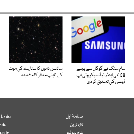
سام سنگ نے گوگل سے پہلے
سائنس دانوں کا ستارے کی موت
38 نئی اینڈرائیڈ سیکیورٹی اپ
کے نایاب منظر کا مشاہدہ
ڈیٹس کی تصدیق کر دی
صفحۂ اول
 Urdu
تازہ ترین
rdu
غزہ لہو لہو
ws in