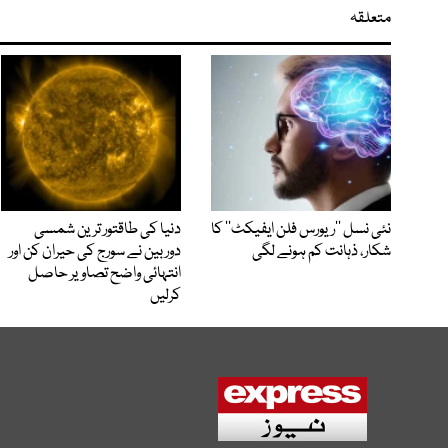
متعلقہ
نئی نسل ’’ریورس فلن ایفیکٹ‘‘ کا
دنیا کی طاقتور ترین شمسی
شکار، ذہانت کم ہونے لگی
دوربین نے سورج کی حیران کن اور
انتہائی واضح تصاویر حاصل
کرلیں