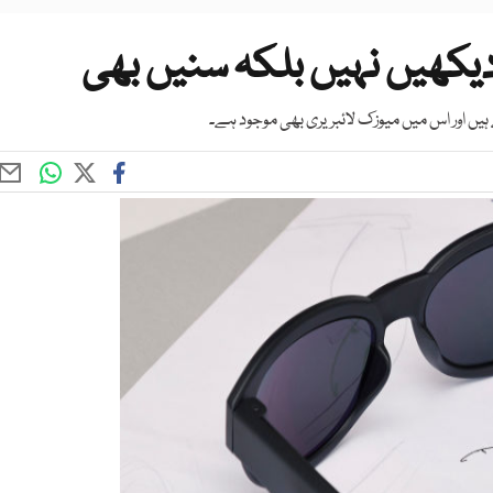
ھیں نہیں بلکہ سنیں بھی
ں اور اس میں میوزک لائبریری بھی موجود ہے۔