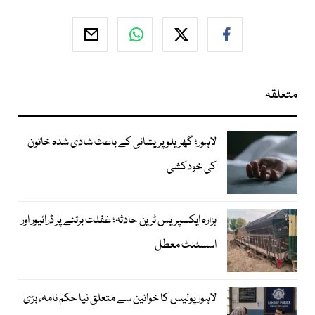
متعلقہ
لاہور؛ گھریلو پریشانی کے باعث شادی شدہ خاتون
کی خودکشی
ہزارہ ایکسپریس ٹرین حادثہ؛ غفلت برتنے پر ڈرائیور اور
اسسٹنٹ معطل
لاہور پولیس کا خواتین سے متعلق نیا حکم نامہ، بڑی