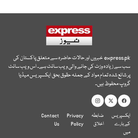
express.pk
خبروں اور حالات حاضرہ سے متعلق پاکستان کی
سب سے زیادہ وزٹ کی جانے والی ویب سائٹ ہے۔ اس ویب سائٹ
پر شائع شدہ تمام مواد کے جملہ حقوق بحق ایکسپریس میڈیا
گروپ محفوظ ہیں۔
ایکسپریس
ضابطہ
Privacy
Contact
کے بارے
اخلاق
Policy
Us
میں