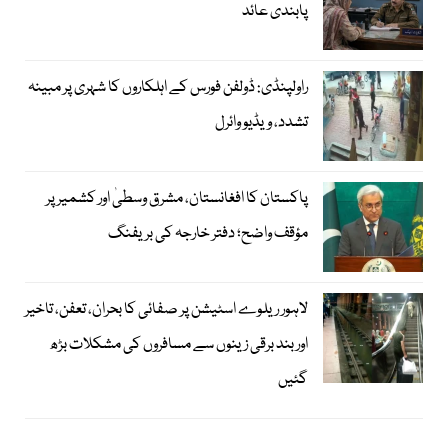
پابندی عائد
راولپنڈی: ڈولفن فورس کے اہلکاروں کا شہری پر مبینہ
تشدد، ویڈیو وائرل
پاکستان کا افغانستان، مشرق وسطیٰ اور کشمیر پر
مؤقف واضح؛ دفتر خارجہ کی بریفنگ
لاہور ریلوے اسٹیشن پر صفائی کا بحران، تعفن، تاخیر
اور بند برقی زینوں سے مسافروں کی مشکلات بڑھ
گئیں