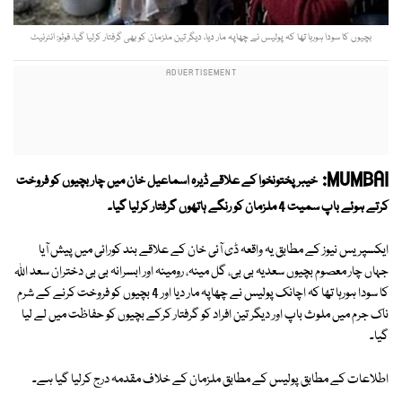
بچیوں کا سودا ہورہا تھا کہ پولیس نے چھاپہ مار دیا، دیگر تین ملزمان کو بھی گرفتار کرلیا گیا، فوٹو: انٹرنیٹ
MUMBAI:
خیبر پختونخوا کے علاقے ڈیرہ اسماعیل خان میں چار بچیوں کو فروخت
کرتے ہوئے باپ سمیت 4 ملزمان کو رنگے ہاتھوں گرفتار کرلیا گیا۔
ایکسپریس نیوز کے مطابق یہ واقعہ ڈی آئی خان کے علاقے بند کورائی میں پیش آیا
جہاں چار معصوم بچیوں سعدیہ بی بی، گل مینہ، رومینہ اور ابسرانہ بی بی دختران سعد اللہ
کا سودا ہورہا تھا کہ اچانک پولیس نے چھاپہ مار دیا اور 4 بچیوں کو فروخت کرنے کے شرم
ناک جرم میں ملوث باپ اور دیگر تین افراد کو گرفتار کرکے بچیوں کو حفاظت میں لے لیا
گیا۔
اطلاعات کے مطابق پولیس کے مطابق ملزمان کے خلاف مقدمہ درج کرلیا گیا ہے۔