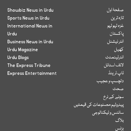
صفحۂ اول
Showbiz News in Urdu
تازہ ترین
Sports News in Urdu
غزہ لہو لہو
International News in
پاکستان
Urdu
انٹر نیشنل
Business News in Urdu
کھیل
Urdu Magazine
انٹرٹینمنٹ
Urdu Blogs
لائف اسٹائل
The Express Tribune
ٹاپ ٹرینڈ
Express Entertainment
دلچسپ و عجیب
صحت
سونے کے نرخ
پیٹرولیم مصنوعات کی قیمتیں
سائنس و ٹیکنالوجی
بلاگ
بزنس