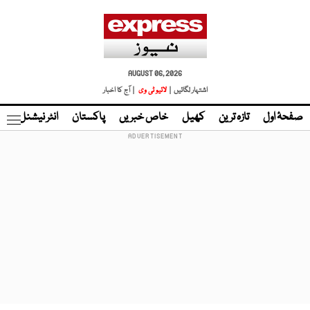
AUGUST 06, 2026
اشتہار لگائیں |
لائیو ٹی وی
| آج کا اخبار
صفحۂ اول
تازہ ترین
کھیل
خاص خبریں
پاکستان
انٹر نیشنل
ٹا