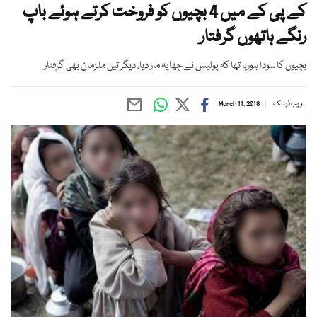
کے پی کے میں 4 بچیوں کو فروخت کرتے ہوئے باپ
رنگے ہاتھوں گرفتار
بچیوں کا سودا ہورہا تھا کہ پولیس نے چھاپہ مار دیا، دیگر تین ملزمان بھی گرفتار
ویب ڈیسک
March 11, 2018