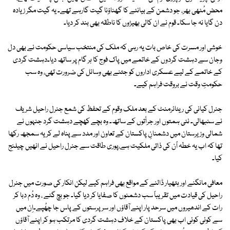
محض مُٹھی بھر، جو دشمن کے بیانئے کا گھناؤنا گیت گارہے تھے۔ یہ گیت مگر زیادہ
دن گایا نہ جا سکا۔ قوم نے ان کالی بھیڑوں کا ناطقہ بھی بند کر دیا۔
خوشی اور مسرت کی خاص بات یہ رہی کہ ملک کی منتخب سیاسی حکومت نے بھی دل
وجان سے دہشت گردوں کے خاتمے میں پاک فوج کا ہر گام پر ساتھ دیا۔دہشت گردی
کے خاتمے کے لیے عسکری اداروں کو جتنے بھی وسائل کی ضرورت تھی، وہ سب
حکومتِ وقت نے بروقت فراہم کیے۔
جنرل کیانی کی ریٹائرمنٹ کے بعد ملک وقوم کے تحفظ کی شمع جنرل راحیل شریف
نے سنبھالی۔ نئی ہمتوں اور جرأتوں کے ساتھ۔ وہ بچے کھچے دہشت گرد جنہوں نے
شمالی وزیرستان میں دشمنانِ پاکستان کے تعاون اور مدد سے پناہ لے کر یہ سمجھ رکھا
تھا کہ اب یہ خطہ اُن کی ذاتی ملکیت ہے،پوری طاقت سے جنرل راحیل نے انھیں چیلنج
کیا۔
معافی مانگنے اور ہتھیار ڈالنے کے مواقع بھی فراہم کیے لیکن انکار کی صورت میں جنرل
راحیل کی قیادت میں تقریباً سب دشمنوں کا صفایا کر دیا گیا۔ جو بچ گئے ، وہ دُم دبا کر
رات کے اندھیروں میں سرحد پار اپنے آقاؤں اور سرپرستوں کے پاس جا چھُپے۔اِن میں
سے کوئی کوئی اب بھی پاکستان کے خلاف دہشت گردی کا مرتکب ہو کر اپنے آقاؤں