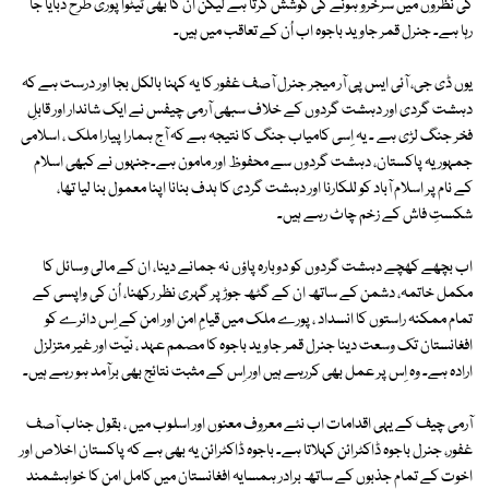
کی نظروں میں سُرخرو ہونے کی کوشش کرتا ہے لیکن ان کا بھی ٹیٹوا پوری طرح دبایا جا
رہا ہے۔ جنرل قمر جاوید باجوہ اب اُن کے تعاقب میں ہیں۔
یوں ڈی جی، آئی ایس پی آر میجر جنرل آصف غفور کا یہ کہنا بالکل بجا اور درست ہے کہ
دہشت گردی اور دہشت گردوں کے خلاف سبھی آرمی چیفس نے ایک شاندار اور قابلِ
فخر جنگ لڑی ہے ۔ یہ اِسی کامیاب جنگ کا نتیجہ ہے کہ آج ہمارا پیارا ملک ، اسلامی
جمہوریہ پاکستان، دہشت گردوں سے محفوظ اور مامون ہے۔جنہوں نے کبھی اسلام
کے نام پر اسلام آباد کو للکارنا اور دہشت گردی کا ہدف بنانا اپنا معمول بنا لیا تھا،
شکستِ فاش کے زخم چاٹ رہے ہیں۔
اب بچھے کھچے دہشت گردوں کو دوبارہ پاؤں نہ جمانے دینا، ان کے مالی وسائل کا
مکمل خاتمہ، دشمن کے ساتھ ان کے گٹھ جوڑ پر گہری نظر رکھنا، اُن کی واپسی کے
تمام ممکنہ راستوں کا انسداد ، پورے ملک میں قیامِ امن اور امن کے اِس دائرے کو
افغانستان تک وسعت دینا جنرل قمر جاوید باجوہ کا مصمم عہد ، نیّت اور غیر متزلزل
ارادہ ہے۔ وہ اِس پر عمل بھی کررہے ہیں اور اِس کے مثبت نتائج بھی برآمد ہو رہے ہیں۔
آرمی چیف کے یہی اقدامات اب نئے معروف معنوں اور اسلوب میں ، بقول جناب آصف
غفور، جنرل باجوہ ڈاکٹرائن کہلاتا ہے۔ باجوہ ڈاکٹرائن یہ بھی ہے کہ پاکستان اخلاص اور
اخوت کے تمام جذبوں کے ساتھ برادر ہمسایہ افغانستان میں کامل امن کا خواہشمند