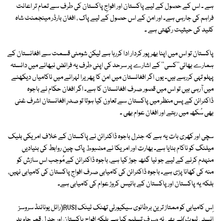
ہے ۔ اس کے حصول کے لیے پاکستان اور افواجِ پاکستان کی طرف سے تمام تر اعانت
فراہم کی جارہی ہے۔ اور امن کے اس حصول کے لیے پاک ، افغان بارڈر مینجمنٹ شاہ
کلید کی حیثیت رکھتی ہے ۔
پاکستان تو اس میں اپنا بھرپور کردار ادا کررہا ہے لیکن شومئی قسمت سے افغانستان کے
ہمارے بھائی''کسی'' کے اشارے پر سرحد کی اپنی طرف یہ فرائض نبھانے میں دانستہ
پہلو تہی کررہے ہیں۔ یوں اگر افغانستان میں امن کا پھریرا لہرانے میں ناکامیاں دیکھنے
میں آرہی ہیں تو اس میں قصور صرف افغانستان کا ہے۔ اگر افغان حکام نے باجوہ
ڈاکٹرائن کے پس منظر میں پاکستان سے تعاون کیا ہوتا تو صدرِ افغانستان اشرف غنی
بھی سُکھ میں رہتے اور افغان عوام بھی ۔
سچی اور کھری بات یہ ہے کہ جنرل باجوہ ڈاکٹرائن نے پاکستان کے خلاف امریکی بلیک
میلنگ کو ناکام بنایا ہے۔ بھارت اور امریکا نے مضبوط پاک چین روابط کی بنیادیں
منہدم کرنے کے لیے جو نیا گٹھ جوڑ کیا ہے، باجوہ ڈاکٹرائن کے مُوجب اس سازش کو
منہ کی کھانا پڑی ہے۔ باجوہ ڈاکٹرائن کی کامیابی صرف افواجِ پاکستان کی کامیابی نہیں،
بلکہ یہ پاکستان اور پاکستان کے بائیس کروڑ عوام کی کامیابی ہے۔
اِس کامیابی کو ممتاز ترین برطانوی سیکیورٹی تھنک ٹینک RUSI(رائل یونائٹڈ سروسز
انسٹی ٹیوٹ)نے بھی نہ صرف تسلیم کیا ہے بلکہ افواجِ پاکستان اور جنرل قمر جاوید