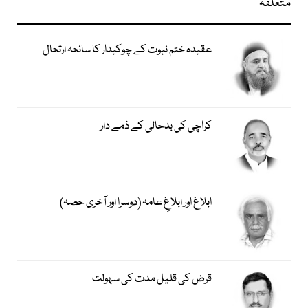
متعلقہ
عقیدہ ختم نبوت کے چوکیدار کا سانحہ ارتحال
کراچی کی بدحالی کے ذمے دار
ابلاغ اور ابلاغِ عامہ (دوسرا اور آخری حصہ)
قرض کی قلیل مدت کی سہولت