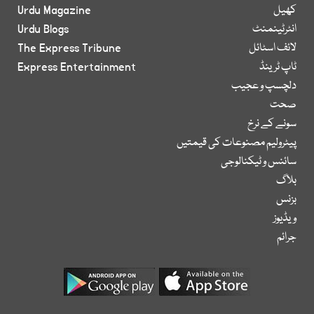
کھیل
Urdu Magazine
انٹرٹینمنٹ
Urdu Blogs
لائف اسٹائل
The Express Tribune
ٹاپ ٹرینڈ
Express Entertainment
دلچسپ و عجیب
صحت
سونے کے نرخ
پیٹرولیم مصنوعات کی قیمتیں
سائنس و ٹیکنالوجی
بلاگ
بزنس
ویڈیوز
جرائم