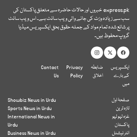
express.pk
خبروں اور حالات حاضرہ سے متعلق پاکستان کی
سب سے زیادہ وزٹ کی جانے والی ویب سائٹ ہے۔ اس ویب سائٹ
پر شائع شدہ تمام مواد کے جملہ حقوق بحق ایکسپریس میڈیا
گروپ محفوظ ہیں۔
ایکسپریس
ضابطہ
Privacy
Contact
کے بارے
اخلاق
Policy
Us
میں
صفحۂ اول
Showbiz News in Urdu
تازہ ترین
Sports News in Urdu
غزہ لہو لہو
International News in
پاکستان
Urdu
انٹر نیشنل
Business News in Urdu