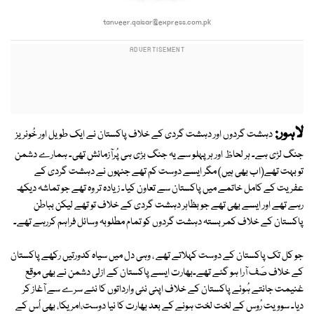
tanveer.qaisar@express.com.pk
لاہور:
دہشت گردوں اور دہشت گردی کے خلاف پاکستان نے ایک طویل اور خُونریز
جنگ لڑی ہے۔ ہر لحاظ اور ہر پہلو سے یہ جنگ بڑی ہی پُرآزمائش تھی۔ ہمارے دشمن
تو بہت تھے(اب بھی ہیں) مگر ایسے دوست کم تھے جنہوں نے دہشت گردی کے
عفریت کے کامل خاتمے میں پاکستان سے تعاون کیا۔ زیادہ تر وہ تھے جو تماشہ دیکھ
رہے تھے اور ایسے بھی تھے جو بظاہر دہشت گردی کے خلاف تو تھے لیکن بباطن
پاکستان کے خلاف کمر بستہ دہشت گردوں کو تمام مطلوبہ وسائل فراہم کررہے تھے۔
جو کل تک پاکستان کے دوست کہلاتے تھے ، وہی دل میں سیاہ کدورتیں رکھے پاکستان
کے خلاف صَف آرا ہو گئے تھے۔بھارت ایسے پاکستان کے ازلی دشمن نے بھی موقع
غنیمت جانتے ہُوئے پاکستان کے خلاف اپنی نئی وارداتوں کا نئے سرے سے آغاز کر
دیا۔ سوویت رُوس کے لخت لخت ہونے کے بعد بھارت کا نیا دوست،امریکا، بھی اُس کے