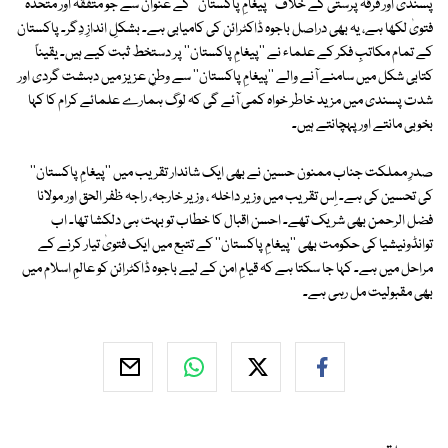
پسندی اور فرقہ پرستی کے خلاف ''پیغامِ پاکستان'' کے عنوان سے جو متفقہ اور متحدہ
فتویٰ لکھا ہے، یہ بھی دراصل باجوہ ڈاکٹرائن کی کامیابی ہے۔ بشکلِ اندازِ دِگر۔ پاکستان
کے تمام مکاتبِ فکر کے علماء نے ''پیغامِ پاکستان'' پر دستخط ثبت کیے ہیں۔ یقیناً
کتابی شکل میں سامنے آنے والے ''پیغامِ پاکستان'' سے وطنِ عزیز میں دہشت گردی اور
شدت پسندی میں مزید خاطر خواہ کمی آئے گی کہ لوگ ہمارے علمائے کرام کا کہا
بخوبی مانتے اور پہچانتے ہیں۔
صدرِ مملکت جناب ممنون حسین نے بھی ایک شاندار تقریب میں ''پیغامِ پاکستان''
کی تحسین کی ہے۔ اِس تقریب میں وزیر داخلہ ، وزیر خارجہ، راجہ ظفر الحق اور مولانا
فضل الرحمن بھی شریک تھے۔ احسن اقبال کا خطاب تو بہت ہی دلکشا تھا۔ اب
توانڈونیشیا کی حکومت بھی ''پیغامِ پاکستان'' کے تتبع میں ایک فتویٰ تیار کرنے کے
مراحل میں ہے۔ کہا جا سکتا ہے کہ قیامِ امن کے لیے باجوہ ڈاکٹرائن کو عالمِ اسلام میں
بھی مقبولیت مل رہی ہے۔