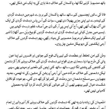
ہاتھ مضبوط کرنے لگا تھا۔ پاکستان کے خلاف دغا بازی کی یہ ایک نئی شکل تھی۔
فاٹا کی ساتوں ایجنسیوں کے ساتھ ساتھ پاکستان کے ہر بڑے شہر میں دہشت گردی
کے تیندوے نے اپنی جڑیں پھیلا دی تھیں۔ سوات کے آس پاس دہشت گردی کی ایک
نئی آگ بھڑک اُٹھی تھی۔ آج آئی ایس پی آر کے ڈی جی آصف غفور درست کہتے ہیں
،ایسے میں جنرل کیانی نے دہشت گردی اور دہشت گردوں کو بیخ وبُن سے اُکھاڑ ڈالنے
کے لیے ایک منظّم اور مربوط منصوبے کی بنیاد رکھی۔ پھر دہشت گردوں کے خلاف
آرمی ایکشنوں کی دیو ہیکل مشین چل پڑی۔
وطن کے امن، تحفظ اور عظمت کے لیے پاک فوج کے جوانوں اور افسروں نے اپنا خون
پانی کی طرح بہا دیا۔ ہماری جری افواج نے دہشت گردی کے خلاف بروئے کار آکر دشمن
کے کشتوں کے پشتے لگا دیے۔ ساتھ ساتھ کئی اپنوں کے طعنے اور مہنے بھی سہے
لیکن دشمنوں کے خلاف حرکت میں آئی آرمی آپریشن کی مشین رکی نہ تھمی۔ جدید
ہتھیاروں سے مسلّح دشمنانِ دین و ملّت کی کمر توڑ کررکھ دی گئی۔ جو خودد کو ناقابلِ
شکست خیال کیے بیٹھے تھے، اُن کے خیالوں کو باطل ثابت کر دیا گیا۔یہ معمولی
کامیابی نہیں تھی۔
اطمینان کی زیادہ بات یہ تھی کہ دہشت گردوں کے خلاف بروئے کار آنے والے اِن تمام
آرمی آپریشنوں کو پوری قوم کی حمائیت اور دعائیں حاصل تھیں۔ بس چند ایک تھے،