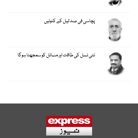
پچاسی فی صد تیل کے کنوئیں
نئی نسل کی طاقت اور مسائل کو سمجھنا ہوگا