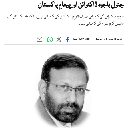
جنرل باجوہ ڈاکٹرائن اور پیغامِ پاکستان
باجوہ ڈاکٹرائن کی کامیابی صرف افواجِ پاکستان کی کامیابی نہیں، بلکہ یہ پاکستان کے
بائیس کروڑ عوام کی کامیابی ہے۔
March 12, 2018
Tanveer Qaisar Shahid