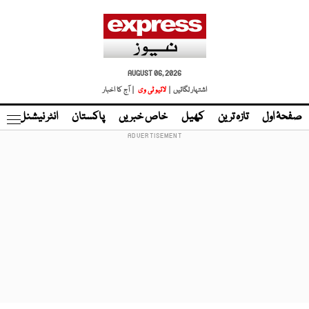
AUGUST 06, 2026
اشتہار لگائیں |
لائیو ٹی وی
| آج کا اخبار
صفحۂ اول
تازہ ترین
کھیل
خاص خبریں
پاکستان
انٹر نیشنل
ٹا