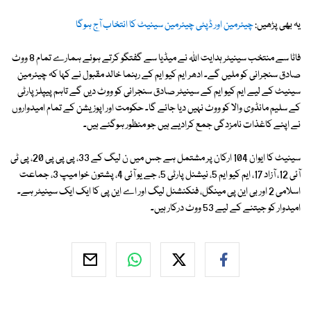
یہ بھی پڑھیں:
چیئرمین اور ڈپٹی چیئرمین سینیٹ کا انتخاب آج ہوگا
فاٹا سے منتخب سینیٹر ہدایت اللہ نے میڈیا سے گفتگو کرتے ہوئے ہمارے تمام 8 ووٹ
صادق سنجرانی کو ملیں گے۔ ادھر ایم کیو ایم کے رہنما خالد مقبول نے کہا کہ چیئرمین
سینیٹ کے لیے ایم کیو ایم کے سینیٹر صادق سنجرانی کو ووٹ دیں گے تاہم پیپلز پارٹی
کے سلیم مانڈوی والا کو ووٹ نہیں دیا جائے گا۔ حکومت اور اپوزیشن کے تمام امیدواروں
نے اپنے کاغذات نامزدگی جمع کرادیے ہیں جو منظور ہوگئے ہیں۔
سینیٹ کا ایوان 104 ارکان پر مشتمل ہے جس میں ن لیگ کے 33، پی پی پی 20، پی ٹی
آئی 12، آزاد 17، ایم کیو ایم 5، نیشنل پارٹی 5، جے یو آئی 4، پشتون خوا میپ 3، جماعت
اسلامی 2 اور بی این پی مینگل، فنکنشنل لیگ اور اے این پی کا ایک ایک سینیٹر ہے۔
امیدوار کو جیتنے کے لیے 53 ووٹ درکار ہیں۔