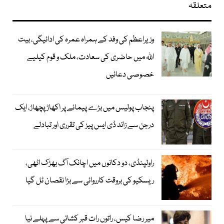
متعلقہ
وزیراعظم کی وفد کے ہمراہ عمرہ کی ادائیگی، بیت
اللہ میں حاضری کی سعادت، ملک و قوم کیلیے
خصوصی دعائیں
پنجاب پولیس میں بڑے پیمانے پر اکھاڑ پچھاڑ، ایک
درجن سے زائد ڈی ایس پیز کی تقرری اور تبادلے
راولپنڈی، دو دکانوں میں اچانک آگ بھڑک اٹھی،
ریسکیو کی بروقت کارروائی سے بڑا نقصان ٹل گیا
میر رضا کیس، راتوں رات قبر کشائی سے پہلے نیا