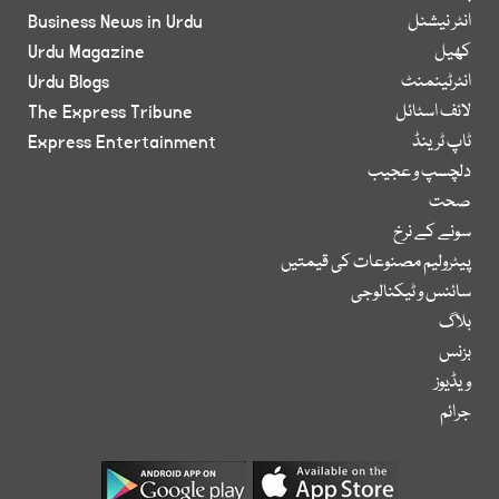
انٹر نیشنل
Business News in Urdu
کھیل
Urdu Magazine
انٹرٹینمنٹ
Urdu Blogs
لائف اسٹائل
The Express Tribune
ٹاپ ٹرینڈ
Express Entertainment
دلچسپ و عجیب
صحت
سونے کے نرخ
پیٹرولیم مصنوعات کی قیمتیں
سائنس و ٹیکنالوجی
بلاگ
بزنس
ویڈیوز
جرائم