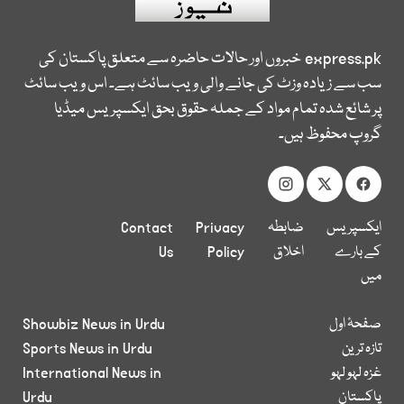
express.pk
خبروں اور حالات حاضرہ سے متعلق پاکستان کی
سب سے زیادہ وزٹ کی جانے والی ویب سائٹ ہے۔ اس ویب سائٹ
پر شائع شدہ تمام مواد کے جملہ حقوق بحق ایکسپریس میڈیا
گروپ محفوظ ہیں۔
ایکسپریس
ضابطہ
Privacy
Contact
کے بارے
اخلاق
Policy
Us
میں
صفحۂ اول
Showbiz News in Urdu
تازہ ترین
Sports News in Urdu
غزہ لہو لہو
International News in
پاکستان
Urdu