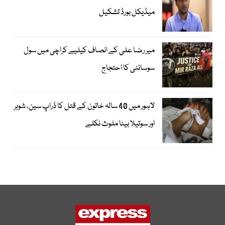
میڈیکل بورڈ تشکیل
میر رضا علی کے انصاف کیلیے کراچی میں سول
سوسائٹی کا احتجاج
لاہور میں 40 سالہ خاتون کے قتل کا ڈراپ سین، شوہر
اور سوتیلا بیٹا ملوث نکلے