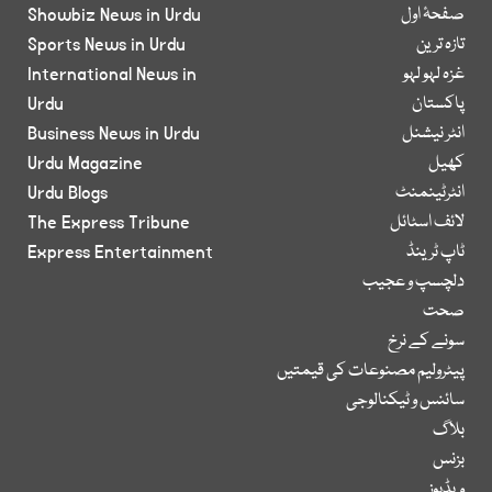
صفحۂ اول
Showbiz News in Urdu
تازہ ترین
Sports News in Urdu
غزہ لہو لہو
International News in
پاکستان
Urdu
انٹر نیشنل
Business News in Urdu
کھیل
Urdu Magazine
انٹرٹینمنٹ
Urdu Blogs
لائف اسٹائل
The Express Tribune
ٹاپ ٹرینڈ
Express Entertainment
دلچسپ و عجیب
صحت
سونے کے نرخ
پیٹرولیم مصنوعات کی قیمتیں
سائنس و ٹیکنالوجی
بلاگ
بزنس
ویڈیوز