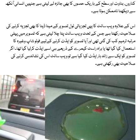
کناروں، بناوٹ اور سطح کے باریک حصوں کا بھی جائزہ لے لیتی ہے جنہیں انسانی آنکھ
سے دیکھنا ناممکن ہوتا ہے۔
اس کے علاوہ ویب سائٹ کا یہی تجزیاتی ٹول تصویر کے میٹا ڈیٹا کا بھی تجزیہ کرنے کی
صلاحیت رکھتا ہے جس کے تحت ویب سائٹ پتا چلا لیتی ہے کہ تصویر میں پہلی
مرتبہ ترمیم کب کی گئی تھی اور آیا تصویر کو ایڈٹ کرنے کےلیے فوٹو شاپ وغیرہ کا
استعمال کیا گیا تھا یا براہ راست کیمرے کے ذریعے ہی اسے ایڈٹ کرلیا گیا تھا۔ اگر
تصویر کو ایک سے زائد بار ایڈٹ کیا گیا ہے تو ویب سائٹ اس کی نشاندہی کرنے کی
صلاحیت بھی رکھتی ہے۔