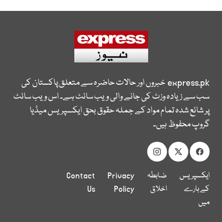
express.pk
خبروں اور حالات حاضرہ سے متعلق پاکستان کی
سب سے زیادہ وزٹ کی جانے والی ویب سائٹ ہے۔ اس ویب سائٹ
پر شائع شدہ تمام مواد کے جملہ حقوق بحق ایکسپریس میڈیا
گروپ محفوظ ہیں۔
ایکسپریس
ضابطہ
Privacy
Contact
کے بارے
اخلاق
Policy
Us
میں