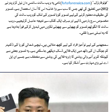
''فوٹو فارنزک'' (
fotoforensics.com
) نامی یہ ویب سائٹ سائنس دان نیل کراویٹز نے
2012 میں تخلیق کی تھی جس کا سب سے بڑا خاصّہ اس کا آسان استعمال ہے۔ تصویر
کی حقیقیت معلوم کرنے کےلیے تصویر کو یا تصویر کے لنک کو ویب سائٹ کی
مخصوص سرچ بار میں ڈالیے اور صرف ایک کلک سے نتیجہ حاصل کرلیجیے۔ ویب
سائٹ کا الگورتھم تصویر کو چھوٹے سے چھوٹے ٹکڑوں میں تبدیل کرکے فوراً بتادیتا ہے
کہ وہ اصلی ہے یا نقلی۔
سمجھنے کے لیے نو آموز افراد کے لیے کچھ مثالیں ہیں۔ نیچے شمالی کوریا کے ڈکٹیٹر
کم جونگ ان کے ہاتھ میں ایک فلاپی ڈسک دیکھی جاسکتی ہے۔ یہ تصویر جعلی ہے
کیونکہ کم پر آنے والی روشنی کا زاویہ فلاپی کی روشنی سے مختلف ہے جسے ای ایل
اے نے بڑی مہارت سے آشکار کیا ہے۔