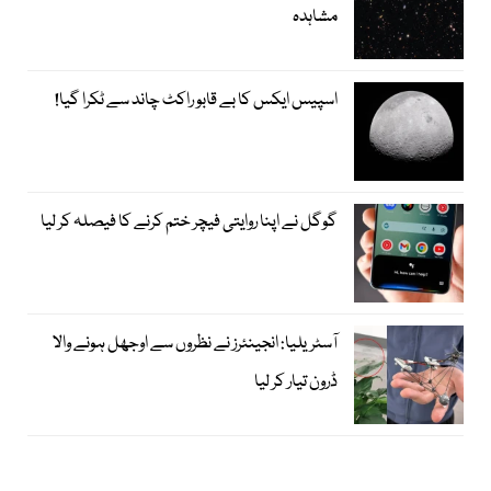
مشاہدہ
اسپیس ایکس کا بے قابو راکٹ چاند سے ٹکرا گیا!
گوگل نے اپنا روایتی فیچر ختم کرنے کا فیصلہ کر لیا
آسٹریلیا: انجینئرز نے نظروں سے اوجھل ہونے والا
ڈرون تیار کر لیا