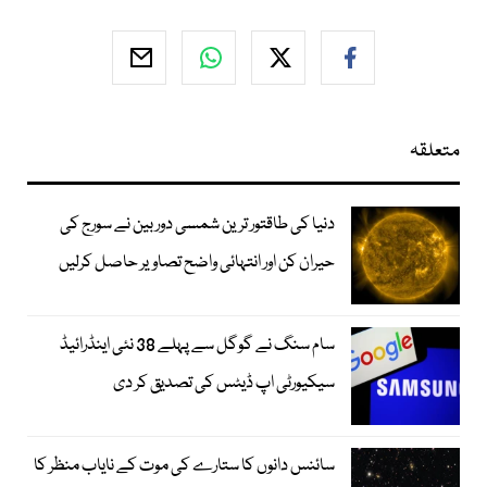
متعلقہ
دنیا کی طاقتور ترین شمسی دوربین نے سورج کی
حیران کن اور انتہائی واضح تصاویر حاصل کرلیں
سام سنگ نے گوگل سے پہلے 38 نئی اینڈرائیڈ
سیکیورٹی اپ ڈیٹس کی تصدیق کر دی
سائنس دانوں کا ستارے کی موت کے نایاب منظر کا