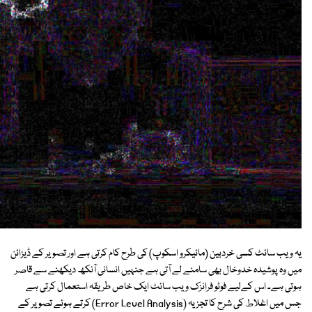
یہ ویب سائٹ کسی خردبین (مائیکرو اسکوپ) کی طرح کام کرتی ہے اور تصویر کے ڈیزائن
میں وہ پوشیدہ خدوخال بھی سامنے لے آتی ہے جنہیں انسانی آنکھ دیکھنے سے قاصر
ہوتی ہے۔ اس کےلیے فوٹو فرانزک ویب سائٹ ایک خاص طریقہ استعمال کرتی ہے
جس میں اغلاط کی شرح کا تجزیہ (Error Level Analysis) کرتے ہوئے تصویر کے