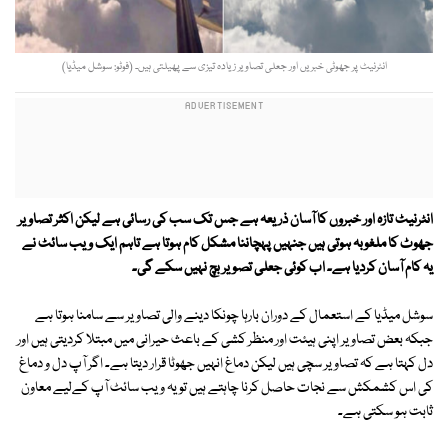
انٹرنیٹ پر جھوٹی خبریں اور جعلی تصاویر زیادہ تیزی سے پھیلتی ہیں۔ (فوٹو: سوشل میڈیا)
انٹرنیٹ تازہ اور خبروں کا آسان ذریعہ ہے جس تک سب کی رسائی ہے لیکن اکثر تصاویر
جھوٹ کا ملغوبہ ہوتی ہیں جنہیں پہچاننا مشکل کام ہوتا ہے تاہم ایک ویب سائٹ نے
یہ کام آسان کردیا ہے۔ اب کوئی جعلی تصویر بچ نہیں سکے گی۔
سوشل میڈیا کے استعمال کے دوران بارہا چونکا دینے والی تصاویر سے سامنا ہوتا ہے
جبکہ بعض تصاویر اپنی ہیئت اور منظر کشی کے باعث حیرانی میں مبتلا کردیتی ہیں اور
دل کہتا ہے کہ تصاویر سچی ہیں لیکن دماغ انہیں جھوٹا قرار دیتا ہے۔ اگر آپ دل و دماغ
کی اس کشمکش سے نجات حاصل کرنا چاہتے ہیں تو یہ ویب سائٹ آپ کےلیے معاون
ثابت ہو سکتی ہے۔