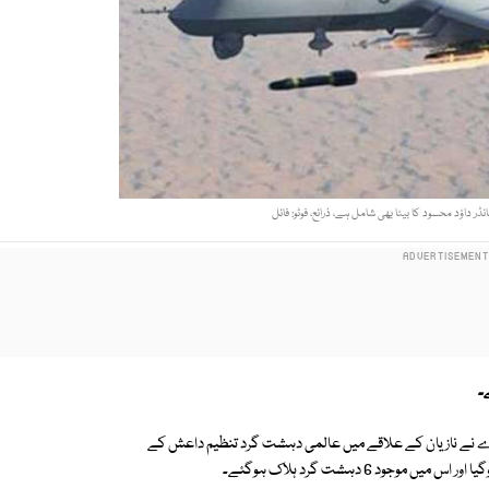
 داؤد محسود کا بیٹا بھی شامل ہے، ذرائع، فوٹو: فائل
یارے نے نازیان کے علاقے میں عالمی دہشت گرد تنظیم داعش کے
د 6 دہشت گرد ہلاک ہوگئے۔