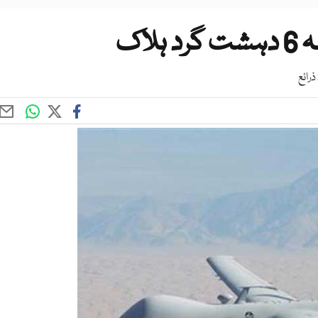
اک
رائع