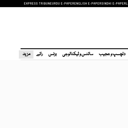
EXPRESS TRIBUNE
URDU E-PAPER
ENGLISH E-PAPER
SINDHI E-PAPER
L
دلچسپ و عجیب
سائنس و ٹیکنالوجی
بزنس
رائے
مزید