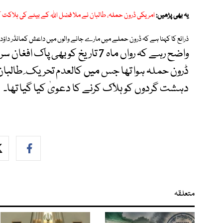
یہ بھی پڑھیں:
امریکی ڈرون حملہ، طالبان نے ملا فضل اللہ کے بیٹے کی ہلاکت 
ذرائع کا کہنا ہے کہ ڈرون حملے میں مارے جانے والوں میں داعش کمانڈر داؤد 
واضح رہے کہ رواں ماہ 7 تاریخ کو ب
دہشت گردوں کو ہلاک کرنے کا دعویٰ کیا گیا تھا۔
متعلقہ