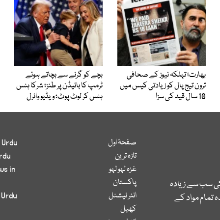
بھارت؛ تہلکہ نیوز کے صحافی
بچے کو گرنے سے بچاتے ہوئے
ترون تیج پال کو زیادتی کیس میں
ٹرمپ کا بائیڈن پر طنز؛ شرکا ہنس
10 سال قید کی سزا
ہنس کر لوٹ پوٹ؛ ویڈیو وائرل
صفحۂ اول
 Urdu
تازہ ترین
rdu
غزہ لہو لہو
ws in
پاکستان
کی سب سے زیادہ
انٹر نیشنل
 Urdu
 تمام مواد کے
کھیل