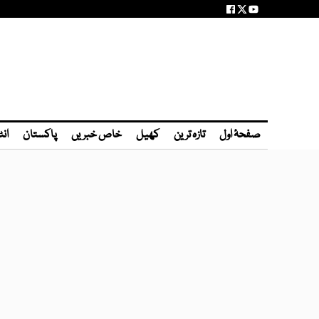
صفحۂ اول
تازہ ترین
کھیل
خاص خبریں
پاکستان
انٹ