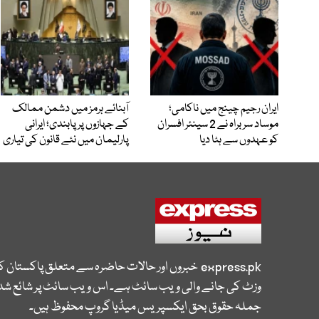
ایران رجیم چینج میں ناکامی؛
آبنائے ہرمز میں دشمن ممالک
موساد سربراہ نے 2 سینئر افسران
کے جہازوں پر پابندی؛ ایرانی
کو عہدوں سے ہٹا دیا
پارلیمان میں نئے قانون کی تیاری
express.pk
خبروں اور حالات حاضرہ سے متعلق پاکستان 
وزٹ کی جانے والی ویب سائٹ ہے۔ اس ویب سائٹ پر شائع شدہ
جملہ حقوق بحق ایکسپریس میڈیا گروپ محفوظ ہیں۔