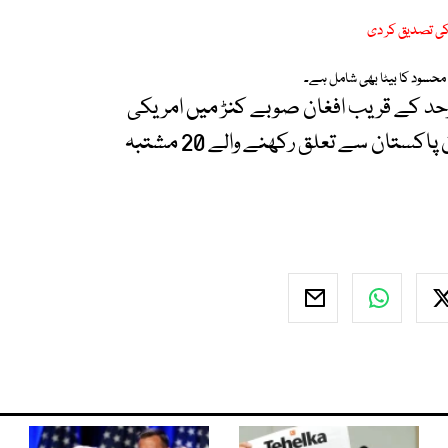
کی تصدیق کر دی
محسود کا بیٹا بھی شامل ہے۔
ھی پاک افغان سرحد کے قریب افغان صوبے کنڑ میں امریکی
ڈرون حملہ ہوا تھا جس میں کالعدم تحریک ِ طالبان پاکستان سے تعلق رکھنے والے 20 مشتبہ