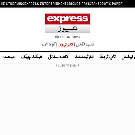
IVE STREAMING
EXPRESS ENTERTAINMENT
CRICKET PAKISTAN
TODAY'S PAPER
AUGUST 07, 2026
اشتہار لگائیں |
لائیو ٹی وی
| آج کا اخبار
ر نیشنل
ٹاپ ٹرینڈ
انٹرٹینمنٹ
لائف اسٹائل
فیکٹ چیک
صحت