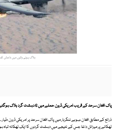
ہلاک ہونے والوں میں داعش کمانڈر
پاک افغان سرحد کے قریب امریکی ڈرون حملے میں 6 دہشت گرد ہلاک ہوگئے۔
ذرائع کے مطابق افغان صوبے ننگرہار میں پاک افغان سرحد پر امریکی ڈرون ط
ٹھکانے پر میزائل داغا جس کے نتیجے میں دہشت گردوں کا ایک ٹھکانہ تباہ ہوگیا اور اس میں موجو