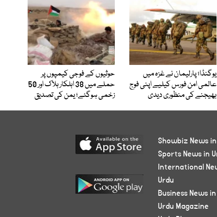
یوگنڈا؛ پارلیمان نے غزہ میں
حوثیوں کے فوجی کیمپوں پر
عالمی امن فورس کیلیے اپنی فوج
حملے میں 38 اہلکار ہلاک اور 50
بھیجنے کی منظوری دیدی
زخمی ہوگئے؛ یمن کی تصدیق
Showbiz News in
Sports News in U
International Ne
Urdu
Business News in
Urdu Magazine