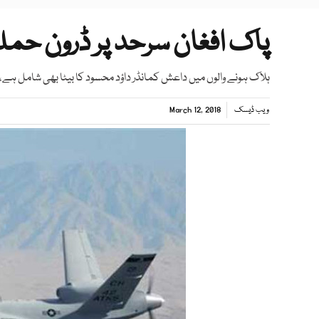
پاک افغان سرحد پر ڈرون حملہ 6 دہشت گرد ہل
ہلاک ہونے والوں میں داعش کمانڈر داؤد محسود کا بیٹا بھی شامل ہے، ذ
ویب ڈیسک
March 12, 2018