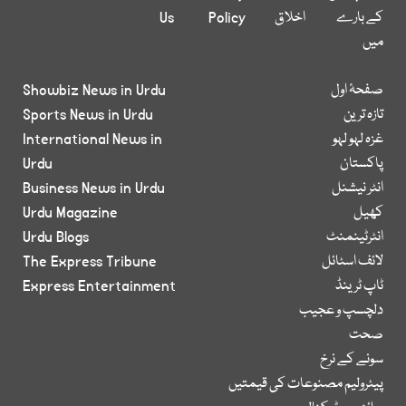
کے بارے
اخلاق
Policy
Us
میں
صفحۂ اول
Showbiz News in Urdu
تازہ ترین
Sports News in Urdu
غزہ لہو لہو
International News in
پاکستان
Urdu
انٹر نیشنل
Business News in Urdu
کھیل
Urdu Magazine
انٹرٹینمنٹ
Urdu Blogs
لائف اسٹائل
The Express Tribune
ٹاپ ٹرینڈ
Express Entertainment
دلچسپ و عجیب
صحت
سونے کے نرخ
پیٹرولیم مصنوعات کی قیمتیں