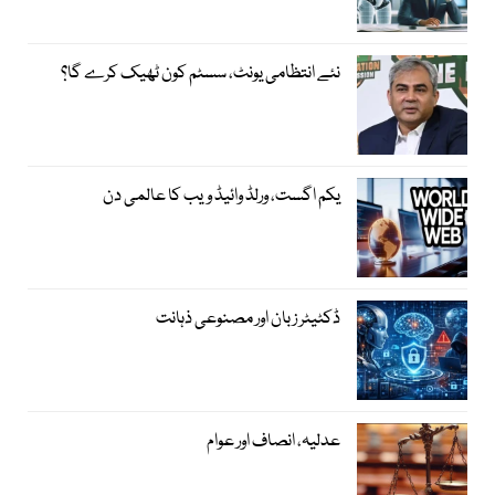
نئے انتظامی یونٹ، سسٹم کون ٹھیک کرے گا؟
یکم اگست، ورلڈ وائیڈ ویب کا عالمی دن
ڈکٹیٹر زبان اور مصنوعی ذہانت
عدلیہ، انصاف اور عوام