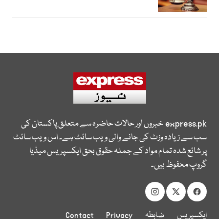
express.pk
خبروں اور حالات حاضرہ سے متعلق پاکستان کی
سب سے زیادہ وزٹ کی جانے والی ویب سائٹ ہے۔ اس ویب سائٹ
پر شائع شدہ تمام مواد کے جملہ حقوق بحق ایکسپریس میڈیا
گروپ محفوظ ہیں۔
ایکسپریس
ضابطہ
Privacy
Contact