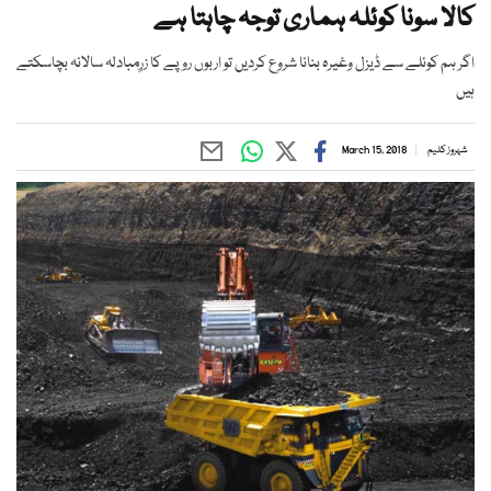
کالا سونا کوئلہ ہماری توجہ چاہتا ہے
اگر ہم کوئلے سے ڈیزل وغیرہ بنانا شروع کردیں تو اربوں روپے کا زرِمبادلہ سالانہ بچاسکتے
ہیں
شہروز کلیم
March 15, 2018