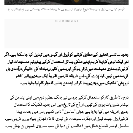
اگر ہم کوئلے سے ڈیزل وغیرہ بنانا شروع کردیں تو اربوں روپے کا زرِمبادلہ سالانہ بچاسکتے ہیں۔ (فوٹو: انٹرنیٹ)
جدید سائنسی تحقیق کے مطابق کوئلے کو ڈیزل اور گیس میں تبدیل کیا جاسکتا ہے۔ اگر
نئی ٹیکنالوجی کو اپنا کر ہم اپنے ملکی وسائل استعمال کرکے پیٹرولیم مصنوعات تیار
کرلیں تو ہماری معیشت میں ترقی ہوگی اور ہمیں کثیر زرِمبادلہ کی ادائیگی درآمدی بل
کی مد میں نہیں کرنا پڑے گی۔ اس طریقہ کار میں تقریباً ایک صدی پرانے ''فشر
ٹروپش'' تکنیک میں بہتری پیدا کرکے ایندھن بنانے کا مؤثر کام لیا جارہا ہے۔
درج بالا طریق کار کو استعمال کرکے جرمنی نے جنگ عظیم دوم میں اپنی ایندھن کی
بیشتر ضروریات پوری کی تھیں، اور آج کی تاریخ میں اس جدید تکنیک کا استعمال
جنوبی افریقہ میں کیا جارہا ہے جہاں ''ساسول'' نامی کمپنی اس میں جدت پیدا
کرکےڈیزل، جیٹ فیول اور دیگر مصنوعات کی تیاری کا کام تجارتی بنیادوں پر کررہی ہے۔
ساسول کوئلے کو مائع شکل میں ڈھالنے والی دنیا کی سب سے بڑی کمپنی بن چکی ہے۔