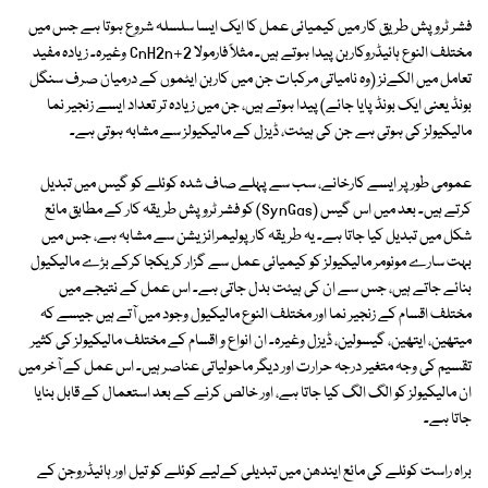
فشر ٹروپش طریق کار میں کیمیائی عمل کا ایک ایسا سلسلہ شروع ہوتا ہے جس میں
مختلف النوع ہائیڈروکاربن پیدا ہوتے ہیں۔ مثلاً فارمولا CnH2n+2 وغیرہ۔ زیادہ مفید
تعامل میں الکےنز (وہ نامیاتی مرکبات جن میں کاربن ایٹموں کے درمیان صرف سنگل
بونڈ یعنی ایک بونڈ پایا جائے) پیدا ہوتے ہیں، جن میں زیادہ تر تعداد ایسے زنجیر نما
مالیکیولز کی ہوتی ہے جن کی ہیئت، ڈیزل کے مالیکیولز سے مشابہ ہوتی ہے۔
عمومی طور پر ایسے کارخانے، سب سے پہلے صاف شدہ کوئلے کو گیس میں تبدیل
کرتے ہیں۔ بعد میں اس گیس (SynGas) کو فشر ٹروپش طریقہ کار کے مطابق مائع
شکل میں تبدیل کیا جاتا ہے۔ یہ طریقہ کار پولیمرائزیشن سے مشابہ ہے، جس میں
بہت سارے مونومر مالیکیولز کو کیمیائی عمل سے گزار کر یکجا کرکے بڑے مالیکیول
بنائے جاتے ہیں، جس سے ان کی ہیئت بدل جاتی ہے۔ اس عمل کے نتیجے میں
مختلف اقسام کے زنجیر نما اور مختلف النوع مالیکیول وجود میں آتے ہیں جیسے کہ
میتھین، ایتھین، گیسولین، ڈیزل وغیرہ۔ ان انواع و اقسام کے مختلف مالیکیولز کی کثیر
تقسیم کی وجہ متغیر درجہ حرارت اور دیگر ماحولیاتی عناصر ہیں۔ اس عمل کے آخر میں
ان مالیکیولز کو الگ الگ کیا جاتا ہے، اور خالص کرنے کے بعد استعمال کے قابل بنایا
جاتا ہے۔
براہ راست کوئلے کی مائع ایندھن میں تبدیلی کےلیے کوئلے کو تیل اور ہائیڈروجن کے