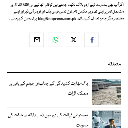
اگر آپ بھی ہمارے لیے اردو بلاگ لکھنا چاہتے ہیں تو قلم اٹھائیے اور 500 الفاظ پر
مشتمل تحریر اپنی تصویر، مکمل نام، فون نمبر، فیس بک اور ٹویٹر آئی ڈیز اور اپنے
مختصر مگر جامع تعارف کے ساتھ
blog@express.com.pk
پر ای میل کردیجیے۔
متعلقہ
پاک بھارت کشیدگی کے چناب اور جہلم کے پانی پر
ممکنہ اثرات
مصنوعی ذہانت کے دور میں ذمے دارانہ صحافت کی
ضرورت