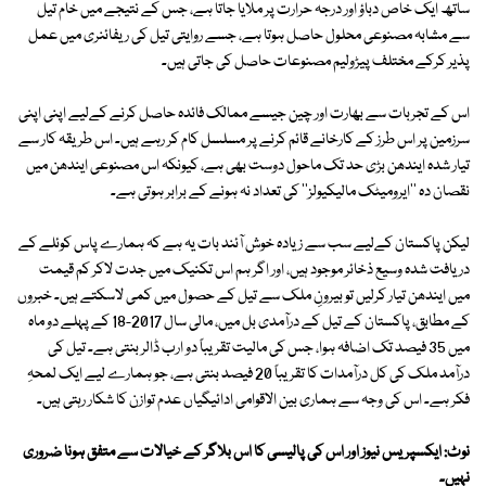
ساتھ ایک خاص دباؤ اور درجہ حرارت پر ملایا جاتا ہے، جس کے نتیجے میں خام تیل
سے مشابہ مصنوعی محلول حاصل ہوتا ہے، جسے روایتی تیل کی ریفائنری میں عمل
پذیر کرکے مختلف پیڑولیم مصنوعات حاصل کی جاتی ہیں۔
اس کے تجربات سے بھارت اور چین جیسے ممالک فائدہ حاصل کرنے کےلیے اپنی اپنی
سرزمین پر اس طرز کے کارخانے قائم کرنے پر مسلسل کام کر رہے ہیں۔ اس طریقہ کار سے
تیار شدہ ایندھن بڑی حد تک ماحول دوست بھی ہے، کیونکہ اس مصنوعی ایندھن میں
نقصان دہ ''ایرومیٹک مالیکیولز'' کی تعداد نہ ہونے کے برابر ہوتی ہے۔
لیکن پاکستان کےلیے سب سے زیادہ خوش آئند بات یہ ہے کہ ہمارے پاس کوئلے کے
دریافت شدہ وسیع ذخائر موجود ہیں، اور اگر ہم اس تکنیک میں جدت لاکر کم قیمت
میں ایندھن تیار کرلیں تو بیرونِ ملک سے تیل کے حصول میں کمی لاسکتے ہیں۔ خبروں
کے مطابق، پاکستان کے تیل کے درآمدی بل میں، مالی سال 2017-18 کے پہلے دو ماہ
میں 35 فیصد تک اضافہ ہوا، جس کی مالیت تقریباً دو ارب ڈالر بنتی ہے۔ تیل کی
درآمد ملک کی کل درآمدات کا تقریباً 20 فیصد بنتی ہے، جو ہمارے لیے ایک لمحہِ
فکر ہے۔ اس کی وجہ سے ہماری بین الاقوامی ادائیگیاں عدم توازن کا شکار رہتی ہیں۔
نوٹ: ایکسپریس نیوز اور اس کی پالیسی کا اس بلاگر کے خیالات سے متفق ہونا ضروری
نہیں۔