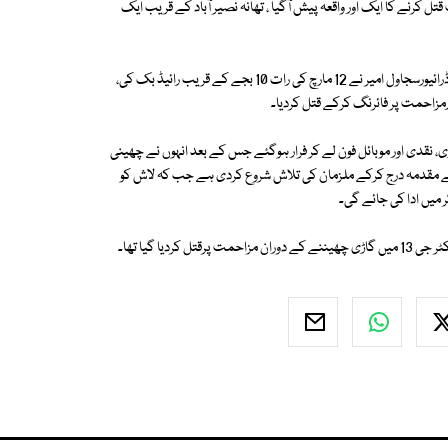
ل کرنے کا ایک اور واقعہ پیش آگیا ، تھانہ نصیر آباد کے قریب ایک
پولیس کے مطابق واقعہ رات گئے تھانہ نصیر آباد کی حدود میں پیش آیا، مقتول ڈرائیورسجاول امیر نے 12 مارچ کی رات 10 بجے کے قریب رائیڈ بک کی،
 نقدی اور موبائل فون لے کر فرار ہوگئے جس کے بعد انہوں نے چھینی
نے مقدمہ درج كرکے ملزمان کی تلاش شروع کردی ہے جب کہ لاش کو
ر میں ادا کی جائے گی۔