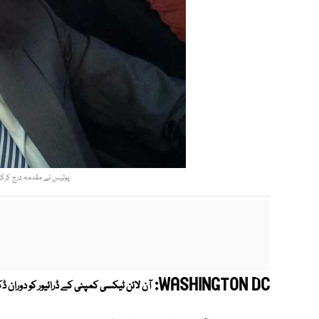
پولیس نے مقدمہ درج كرکے
WASHINGTON DC:
آن لائن ٹیکسی کمپنی کے ڈرائیور کو دوران ڈك