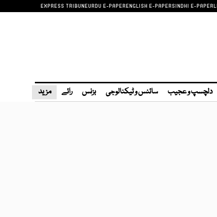
EXPRESS TRIBUNE
URDU E-PAPER
ENGLISH E-PAPER
SINDHI E-PAPER
L
دلچسپ و عجیب
سائنس و ٹیکنالوجی
بزنس
رائے
مزید