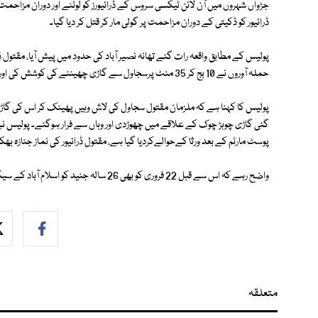
جڑواں شہروں میں آن لائن ٹیكسی سروس كے ڈرائیورز کو لوٹنے اور دوران مزاحمت قت
ڈرائیور كو ڈكیتی كے دوران مزاحمت پر گولی مار كر قتل كر دیا گیا۔
حملہ آوروں نے 10 بج کر 35 منٹ پرسجاول سے گاڑی چھیننے کی کوشش کی اورمزاحمت پر فائرنگ کرکے قتل کردیا۔
پولیس کا کہنا ہے کہ ملزمان مقتول سجاول کی لاش وہیں پھینک کر اس کی گاڑی،
گئی گاڑی چوہڑ چوک كے علاقے میں چھوڑدی اور وہاں سے فرار ہوگئے۔ پولیس 
پوسٹ مارٹم کے بعد ورثا کےحوالےکردیا گیا ہے، مقتول ڈرائیور کی نماز جنازہ بھک
واضح رہے کہ اس سے قبل 22 فروری کو بھی 26 سالہ جنید کو اسلام آباد کے سیکٹر جی 13 میں گاڑی چھیننے کے دوران مزاحمت پرقتل کردیا گیا تھا۔
متعلقہ