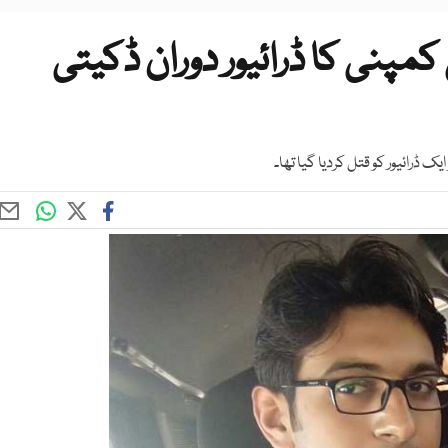
کمپنی کا ڈرائیور دوران ڈکیتی
 ڈرائیور کو قتل کردیا گیا تھا۔