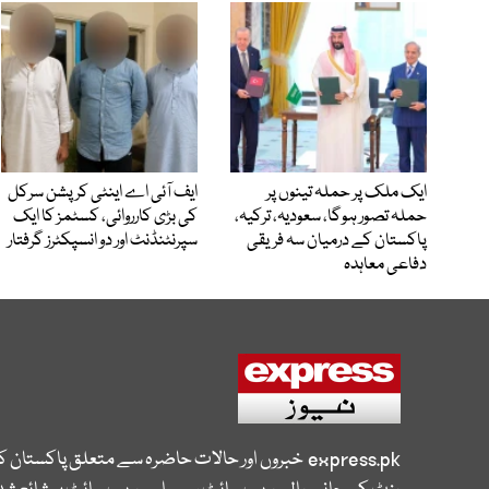
ایک ملک پر حملہ تینوں پر
ایف آئی اے اینٹی کرپشن سرکل
حملہ تصور ہوگا، سعودیہ، ترکیہ،
کی بڑی کارروائی، کسٹمز کا ایک
پاکستان کے درمیان سہ فریقی
سپرنٹنڈنٹ اور دو انسپکٹرز گرفتار
دفاعی معاہدہ
express.pk
خبروں اور حالات حاضرہ سے متعلق پاکستان 