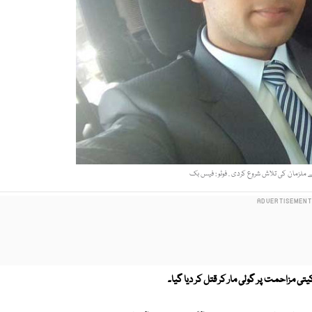
 ملزمان کی تلاش شروع کردی . فوٹو : فیس بک
یتی مزاحمت پر گولی مار كر قتل كر دیا گیا۔