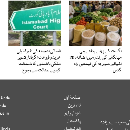
اگست کے پہلے ہفتے ہی
انسانی اعضاء کی غیرقانونی
مہنگائی کی رفتار میں اضافہ، 20
خرید و فروخت؛ گرفتار 3غیر
اشیائے ضروریہ کی قیمتیں بڑھ
ملکی باشندوں کا ضمانت
گئیں
کیلیے عدالت سے رجوع
صفحۂ اول
 Urdu
تازہ ترین
rdu
غزہ لہو لہو
ws in
پاکستان
کی سب سے زیادہ
انٹر نیشنل
 Urdu