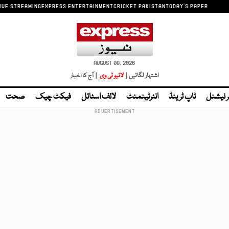
IVE STREAMING
EXPRESS ENTERTAINMENT
CRICKET PAKISTAN
TODAY'S PAPER
AUGUST 08, 2026
اشتہار لگائیں |
لائیو ٹی وی
| آج کا اخبار
ر نیشنل
ٹاپ ٹرینڈ
انٹرٹینمنٹ
لائف اسٹائل
فیکٹ چیک
صحت