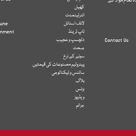
 تمام مواد کے
کھیل
انٹرٹینمنٹ
لائف اسٹائل
bune
ٹاپ ٹرینڈ
inment
دلچسپ و عجیب
Contact Us
صحت
سونے کے نرخ
پیٹرولیم مصنوعات کی قیمتیں
سائنس و ٹیکنالوجی
بلاگ
بزنس
ویڈیوز
جرائم