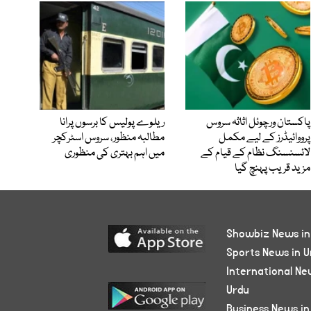
پاکستان ورچوئل اثاثہ سروس
ریلوے پولیس کا برسوں پرانا
پرووائیڈرز کے لیے مکمل
مطالبہ منظور، سروس اسٹرکچر
لائسنسنگ نظام کے قیام کے
میں اہم بہتری کی منظوری
مزید قریب پہنچ گیا
Showbiz News in
Sports News in U
International Ne
Urdu
Business News in