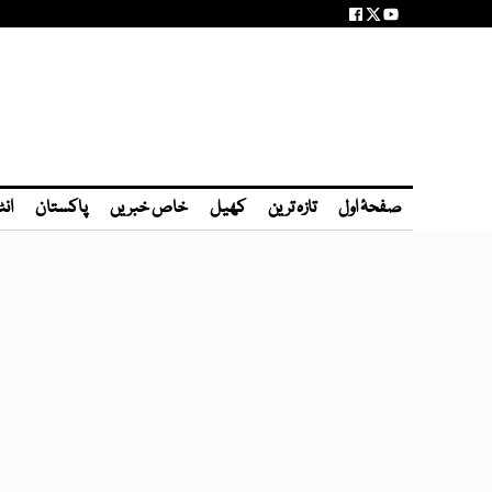
صفحۂ اول
تازہ ترین
کھیل
خاص خبریں
پاکستان
انٹ