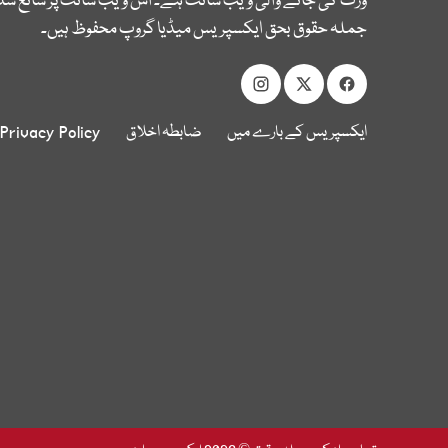
وزٹ کی جانے والی ویب سائٹ ہے۔ اس ویب سائٹ پر شائع شدہ
جملہ حقوق بحق ایکسپریس میڈیا گروپ محفوظ ہیں۔
ایکسپریس کے بارے میں
ضابطہ اخلاق
Privacy Policy