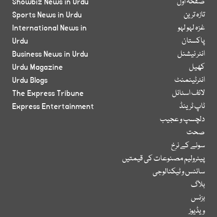
صفحۂ اول
Showbiz News in Urdu
تازہ ترین
Sports News in Urdu
غزہ لہو لہو
International News in
پاکستان
Urdu
انٹر نیشنل
Business News in Urdu
کھیل
Urdu Magazine
انٹرٹینمنٹ
Urdu Blogs
لائف اسٹائل
The Express Tribune
ٹاپ ٹرینڈ
Express Entertainment
دلچسپ و عجیب
صحت
سونے کے نرخ
پیٹرولیم مصنوعات کی قیمتیں
سائنس و ٹیکنالوجی
بلاگ
بزنس
ویڈیوز