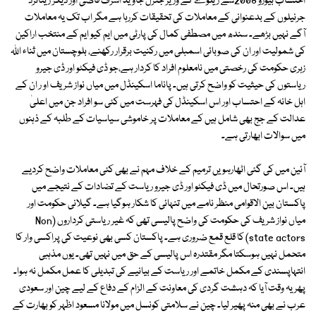
احتساب بیورو 2008سے ریلوے کے وزیر جنرل جاوید اشرف قاضی اور دیگر ریٹائرڈ
جرنیلوں کے بدعنوانی کے معاملات کی تحقیقات کررہا ہے مگر اب تک یہ معاملات
آگے نہیں بڑھے۔ سندھ میں مصطفی کمال کی پارٹی میں ایم کیو ایم کے منتخب اراکین
کی شمولیت اور ان کی صوبائی اسمبلی میں رکنیت برقرار رکھنے، بلوچستان میں ثناء اﷲ
زہری حکومت کی رخصتی میں نامعلوم افراد کا کردار ہے،جو ڈی فیکٹو اور ڈی جیرو
ریاستوں کی حیثیت کو واضح کرتی ہیں۔ پاناما اسکینڈل میں میاں نواز شریف او ر ان کے
اہل خانہ کے احتساب اور اس اسکینڈل کی فہرست میں کئی سو افراد جن میں اعلیٰ
عدالت کے جج بھی شامل ہیں کے معاملات پر خاموشی سیاسیات کے طلبہ کے ذہنوں
میں سوالات ابھارتی ہے۔
آئین میں کی گئی اٹھارہویں ترمیم کے خلاف مہم نے بھی کئی معاملات واضح کردیے
ہیں۔ اس صورتحال میں ڈی فیکٹو اور ڈی جیرو ریاست کے تضادات کے نتیجے میں
پاکستان بین الاقوامی منظر نامے میں تنہائی کا شکار ہوگیا ہے۔ گیلانی حکومت اور
میاں نواز شریف کی حکومت کی واضح پالیسی تھی کہ غیر ریاستی کرداروں (Non
state actors) کا قلع قمع ضروری ہے۔ پاکستان کسی بھی نوعیت کی پراکسی وار کا
متحمل نہیں ہوسکتا مگر مقتدرہ اس پالیسی کے حق میں نہیں تھی۔ یوں مذہبی
انتہاپسندی کے مکمل خاتمے اور ریاست کے بیانیے کی تبدیلی کا عمل مکمل نہ ہوا۔
پھر یہ وقت آیا کہ دہشت گردی کی معاونت کے الزام کے دفاع کے لیے چین اور سعودی
عرب نے بھی منہ پھیر لیا۔ چین نے سلامتی کونسل میں مولانا مسعود اظہر کو بھارت کے