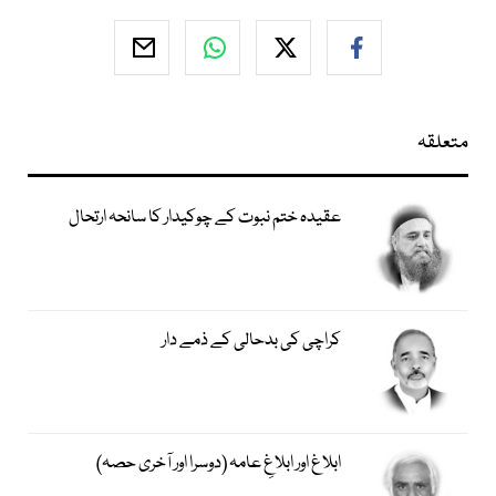
متعلقہ
عقیدہ ختم نبوت کے چوکیدار کا سانحہ ارتحال
کراچی کی بدحالی کے ذمے دار
ابلاغ اور ابلاغِ عامہ (دوسرا اور آخری حصہ)