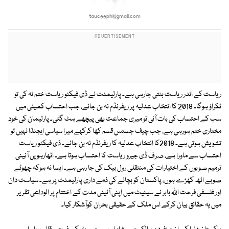
tauceeph@gmail.com
ریاست کے اندر ریاست بنتی جارہی ہے۔ پارلیمنٹ نے ڈی فیکٹو ریاست ختم نہ کی تو
ٹکراؤ ہوگا۔ 2018 کا انتخاب عدلیہ پر ریفرنڈم نہ بن جائے، جب احتساب کمیٹی میں
سب کے احتساب کی بات آئی تو میری جماعت بھی پیچھے ہٹ گئی۔ پارلیمان کی خود
مختاری ختم ہورہی ہے، جب چیف جسٹس قسم کھا کرکہے میرا سیاسی ایجنڈا نہیں تو
تشویش ہوتی ہے۔ 2018کا انتخاب عدلیہ کا ریفرنڈم نہ بن جائے۔ ڈی فیکٹو ریاست
احتساب سے ماورا ہے، صرف ڈی جیرو ریاست کا احتساب ہوتا ہے۔ اٹھارہویں آئینی
ترمیم صوبوں کے اختیارات کی منتقلی رول بیک کی جا رہی ہے۔ ایسا نہ ہوکہ چھوٹے
صوبے اٹھ کھڑے ہوں، پاکستان کو بچانے کی ذمے داری پارلیمنٹ پر ہے۔ سیاست دان
اور فلسفی فرحت اﷲ بابر نے سینیٹ میں اپنی آئینی مدت کے اختتام پر الوداعی تقریر
میں یہ حقائق بیان کرکے اس ملک کے حقیقی بحران کوآشکار کیا۔