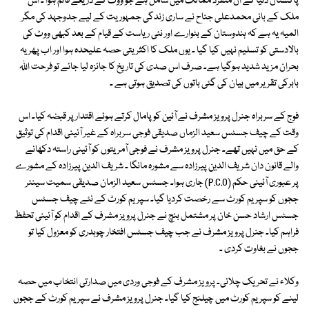
پاکستان دنیا کے ان منفرد ممالک میں شامل ہے جو ووٹ کے ذریعے قائم ہوا ۔ اس
ملک کے بانی محمدعلی جناح نے ساری زندگی جمہوریت کے لیے جدوجہد کی مگر
المیہ یہ ہے کہ ہندوستان کے بٹوارے اور نئی ریاست کے قیام کے بعد کبھی ووٹ کی
بالادستی کو تسلیم نہیں کیا گیا ۔ یوں ملک کا اکثریتی حصہ علیحدہ ہوا اور اب پھر یہ
بحران مزید شدید ہوگیا ہے۔ صرف اس صدی کی تاریخ کا جائزہ لیا جائے تو فرحت اﷲ
بابرکی تقریر میں بیان کی گئی باتوں کی تصدیق ہوتی ہے ۔
فوج کے سربراہ جنرل پرویز مشرف نے آئین کو پامال کرتے ہوئے اقتدار پر قبضہ کیا۔ اس
وقت کے چیف جسٹس سعید الزماں صدیقی فوجی سربراہ کے غیر آئینی اقدام کی توثیق
کے حق میں نہیں تھے۔ جنرل پرویز مشرف نے فوجی آمریتوں کو آئینی راستہ دکھانے
والے قانون دان شریف الدین پیرزادہ سے مشورہ مانگا ۔ شریف الدین پیرزادہ کے مشورے
پر عبوری آئینی حکم (P.C.O) جاری ہوا۔ جسٹس سعید الزمان صدیقی سمیت سینئر
ججوں کو سپریم کورٹ سے رخصت کردیا گیا۔ سپریم کورٹ کے نئے چیف جسٹس
جسٹس ارشاد حسن خان پر مشتمل بنچ نے جنرل پرویز مشرف کے اقدام کو آئینی تحفظ
فراہم کیا۔ جنرل پرویز مشرف نے جب چیف جسٹس افتخار چوہدری کو معزول کیا تو
ججوں نے بغاوت کردی ۔
وکلاء نے تحریک چلائی۔ پرویز مشرف کے فوجی وردی میں صدارتی انتخاب میں حصہ
لینے کو سپریم کورٹ میں چیلنج کیا گیا۔ جنرل پرویز مشرف نے سپریم کورٹ کے ججوں