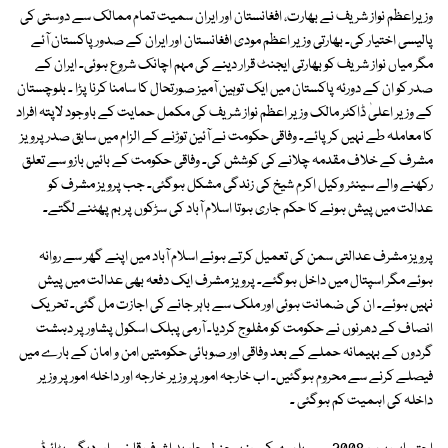
وزیراعظم نواز شریف نے بھارت، افغانستان اور ایران سمیت تمام ممالک سے دوستی کی
پالیسی اختیار کی۔ بھارتی وزیر اعظم مودی افغانستان اور ایران کے صدور پاکستان آئے
مگر میاں نواز شریف کو بھارتی ایجنٹ قرار دینے کی مہم اچانک شروع ہوئی۔ ایران کے
صدر کو ان کے دورئہ پاکستان میں ایک توہین آمیز صورتحال کا سامنا کرنا پڑا ۔ بلوچستان
کے وزیر اعلیٰ ڈاکٹر مالک وزیر اعظم نواز شریف کی مکمل حمایت کے باوجود لاپتہ افراد
کا معاملہ طے نہیں کرپائے۔ وفاقی حکومت نے آئین توڑنے کے الزام میں سابق صدر پرویز
مشرف کے خلاف مقدمہ چلانے کی کوشش کی۔ وفاقی حکومت کے بائیں بازو سے تعلق
رکھنے والے سینئر وکیل اکرم شیخ کی زندگی مشکل ہوگئی۔ جب پرویز مشرف کو
عدالت میں پیش ہونے کا حکم جاری ہوتا اسلام آباد کی سڑکوں پر بم پھٹنے لگتے۔
پرویز مشرف عدالتی سمن کی تعمیل کرتے ہوئے اسلام آباد میں اپنے گھر سے روانہ
ہوئے مگر اسپتال میں داخل ہوگئے۔ پرویز مشرف ایک دفعہ بھی عدالت میں پیش
نہیں ہوئے۔ ان کی ضمانت ہوئی اور ملک سے باہر جانے کی اجازت مل گئی۔ تحریک
انصاف کے دھرنوں نے حکومت کو مفلوج کردیا۔ آرمی پبلک اسکول پشاور پر دہشت
گردوں کے بہیمانہ حملے کے بعد وفاقی اور صوبائی حکومتیں امن و امان کے بارے میں
فیصلے کرنے سے محروم ہوگئیں۔ اب خارجہ امور پر وزیر خارجہ اور داخلہ امور پر وزیر
داخلہ کی اہمیت کم ہوگئی ۔