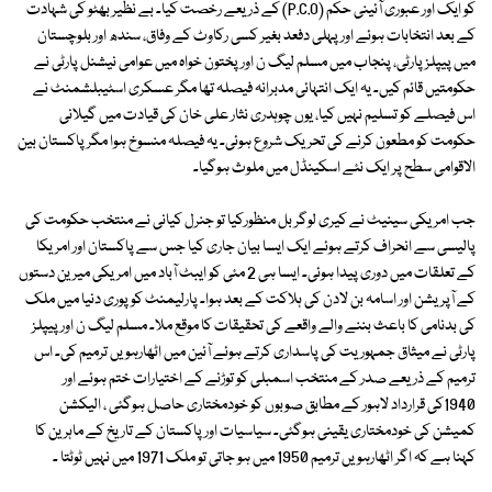
کو ایک اور عبوری آئینی حکم (P.C.O) کے ذریعے رخصت کیا۔ بے نظیر بھٹو کی شہادت
کے بعد انتخابات ہوئے اور پہلی دفعد بغیر کسی رکاوٹ کے وفاق، سندھ اور بلوچستان
میں پیپلزپارٹی، پنجاب میں مسلم لیگ ن اور پختون خواہ میں عوامی نیشنل پارٹی نے
حکومتیں قائم کیں۔ یہ ایک انتہائی مدبرانہ فیصلہ تھا مگر عسکری اسٹیبلشمنٹ نے
اس فیصلے کو تسلیم نہیں کیا، یوں چوہدری نثار علی خان کی قیادت میں گیلانی
حکومت کو مطعون کرنے کی تحریک شروع ہوئی۔ یہ فیصلہ منسوخ ہوا مگر پاکستان بین
الاقوامی سطح پر ایک نئے اسکینڈل میں ملوث ہوگیا۔
جب امریکی سینیٹ نے کیری لوگر بل منظورکیا تو جنرل کیانی نے منتخب حکومت کی
پالیسی سے انحراف کرتے ہوئے ایک ایسا بیان جاری کیا جس سے پاکستان اور امریکا
کے تعلقات میں دوری پیدا ہوئی۔ ایسا ہی 2 مئی کو ایبٹ آباد میں امریکی میرین دستوں
کے آپریشن اور اسامہ بن لادن کی ہلاکت کے بعد ہوا۔ پارلیمنٹ کو پوری دنیا میں ملک
کی بدنامی کا باعث بننے والے واقعے کی تحقیقات کا موقع ملا۔ مسلم لیگ ن اور پیپلز
پارٹی نے میثاق جمہوریت کی پاسداری کرتے ہوئے آئین میں اٹھارہویں ترمیم کی۔ اس
ترمیم کے ذریعے صدر کے منتخب اسمبلی کو توڑنے کے اختیارات ختم ہوئے اور
1940کی قرارداد لاہور کے مطابق صوبوں کو خودمختاری حاصل ہوگئی ، الیکشن
کمیشن کی خودمختاری یقینی ہوگئی۔ سیاسیات اور پاکستان کے تاریخ کے ماہرین کا
کہنا ہے کہ اگر اٹھارہویں ترمیم 1950 میں ہو جاتی تو ملک 1971 میں نہیں ٹوٹتا ۔