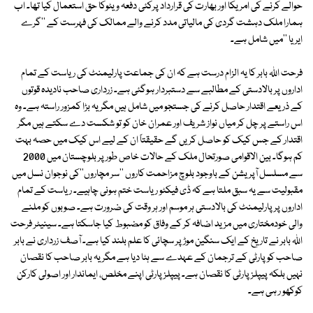
حوالے کرنے کی امریکا اور بھارت کی قرارداد پرکئی دفعہ ویٹوکا حق استعمال کیا تھا۔ اب
ہمارا ملک دہشت گردی کی مالیاتی مدد کرنے والے ممالک کی فہرست کے ''گرے
ایریا ''میں شامل ہے۔
فرحت اﷲ بابر کا یہ الزام درست ہے کہ ان کی جماعت پارلیمنٹ کی ریاست کے تمام
اداروں پر بالادستی کے مطالبے سے دستبردار ہوگئی ہے۔ زرداری صاحب نادیدہ قوتوں
کے ذریعے اقتدار حاصل کرنے کی جستجو میں شامل ہیں مگر یہ بڑا کمزور راستہ ہے۔ وہ
اس راستے پر چل کر میاں نواز شریف اور عمران خان کو تو شکست دے سکتے ہیں مگر
اقتدار کے جس کیک کو حاصل کریں گے حقیقتاً ان کے لیے اس کیک میں حصہ بہت
کم ہوگا۔ بین الاقوامی صورتحال ملک کے حالات خاص طور پر بلوچستان میں 2000
سے مسلسل آپریشن کے باوجود بلوچ مزاحمت کاروں ''سر مچاروں''کی نوجوان نسل میں
مقبولیت سے یہ سبق ملتا ہے کہ ڈی فیکٹو ریاست ختم ہونی چاہیے۔ ریاست کے تمام
اداروں پر پارلیمنٹ کی بالادستی ہر موسم اور ہر وقت کی ضرورت ہے۔ صوبوں کو ملنے
والی خودمختاری میں مزید اضافہ کر کے وفاق کو مضبوط کیا جاسکتا ہے۔ سینیٹر فرحت
اﷲ بابر نے تاریخ کے ایک سنگین موڑ پر سچائی کا علم بلند کیا ہے۔ آصف زرداری نے بابر
صاحب کو پارٹی کے ترجمان کے عہدے سے ہٹا دیا ہے مگر یہ بابر صاحب کا نقصان
نہیں بلکہ پیپلز پارٹی کا نقصان ہے۔ پیپلز پارٹی اپنے مخلص، ایماندار اور اصولی کارکن
کوکھو ر ہی ہے۔