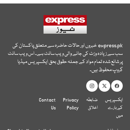
express.pk
خبروں اور حالات حاضرہ سے متعلق پاکستان کی
سب سے زیادہ وزٹ کی جانے والی ویب سائٹ ہے۔ اس ویب سائٹ
پر شائع شدہ تمام مواد کے جملہ حقوق بحق ایکسپریس میڈیا
گروپ محفوظ ہیں۔
ایکسپریس
ضابطہ
Privacy
Contact
کے بارے
اخلاق
Policy
Us
میں