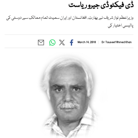
ڈی فیکٹو ڈی جیرو ریاست
وزیراعظم نواز شریف نے بھارت، افغانستان اور ایران سمیت تمام ممالک سے دوستی کی
پالیسی اختیار کی
March 14, 2018
Dr Tauseef Ahmed Khan