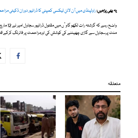
یہ بھی پڑھیں:
راولپنڈی میں آن لائن ٹیکسی کمپنی کا ڈرائیور دوران ڈکیتی مزاح
منٹ پرسجاول سے گاڑی چھیننے کی کوشش کی اورمزاحمت پر فائرنگ کرکے قتل
متعلقہ