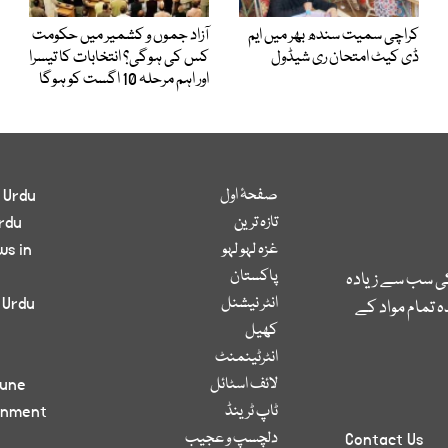
کراچی سمیت سندھ بھر میں ایم
آزاد جموں و کشمیر میں حکومت
ڈی کیٹ امتحان ری شیڈول
کس کی ہوگی؟ انتخابات کا تیسرا
اور اہم مرحلہ 10 اگست کو ہوگا
صفحۂ اول
 Urdu
تازہ ترین
rdu
غزہ لہو لہو
ws in
پاکستان
کی سب سے زیادہ
انٹر نیشنل
 Urdu
 تمام مواد کے
کھیل
انٹرٹینمنٹ
لائف اسٹائل
bune
ٹاپ ٹرینڈ
inment
دلچسپ و عجیب
Contact Us