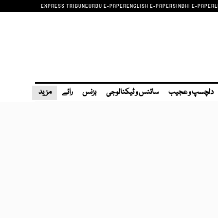
EXPRESS TRIBUNE
URDU E-PAPER
ENGLISH E-PAPER
SINDHI E-PAPER
L
دلچسپ و عجیب
سائنس و ٹیکنالوجی
بزنس
رائے
مزید