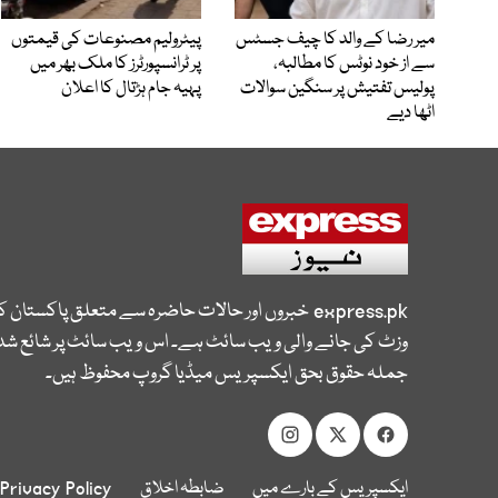
میر رضا کے والد کا چیف جسٹس
پیٹرولیم مصنوعات کی قیمتوں
سے از خود نوٹس کا مطالبہ،
پر ٹرانسپورٹرز کا ملک بھر میں
پولیس تفتیش پر سنگین سوالات
پہیہ جام ہڑتال کا اعلان
اٹھا دیے
express.pk
خبروں اور حالات حاضرہ سے متعلق پاکستان 
وزٹ کی جانے والی ویب سائٹ ہے۔ اس ویب سائٹ پر شائع شدہ
جملہ حقوق بحق ایکسپریس میڈیا گروپ محفوظ ہیں۔
ایکسپریس کے بارے میں
ضابطہ اخلاق
Privacy Policy