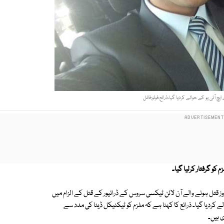
چ آئی یو کے حوالے کردیا گیا،ذرائع،فوٹو:فائل
کو گرفتار کرلیا گیا۔
ز قتل ہونے والے آن لائن ٹیکسی سروس کے ڈرائیور کے قتل کے الزام میں
ے کردیا گیا۔ ذرائع کا کہنا ہے کہ ملزم کو ٹیکنیکل ڈیٹا کی مدد سے
 ہیں۔