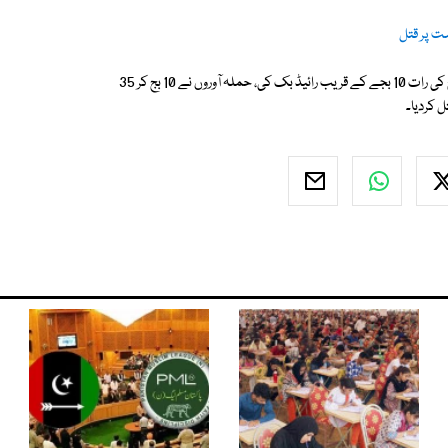
مت پر قتل
واضح رہے کہ گزشتہ رات لکھو گاوٴں میں مقتول ڈرائیور سجاول امیر نے 12 مارچ کی رات 10 بجے کے قریب رائیڈ بک کی، حملہ آوروں نے 10 بج کر 35
 کردیا۔