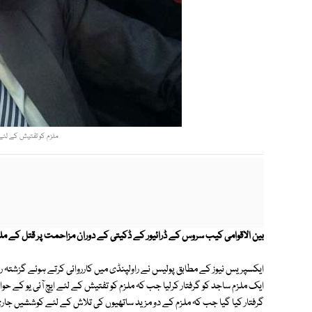
ملزم کو تفتیش کے لئے ای
بین الاقوامی کیب سروس کے ڈرائیور کے ڈکیتی کے دوران مزاحمت پر قتل کے ملزم 
ایکسپریس نیوز کے مطابق پولیس نے راولپنڈی میں کارروائی کرتے ہوئے گزشتہ رو
ایک ملزم ساجد کو گرفتار کرلیا جب کہ ملزم کو تفتیش کے لئے ایچ آئی یو کے حوال
گرفتار کیا گیا جب کہ ملزم کے دو مزید ساتھیوں کی تلاش کے لئے کوششیں جاری