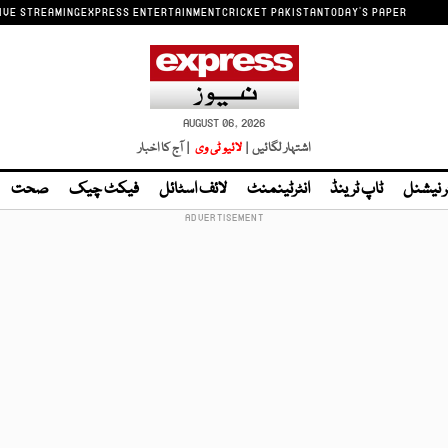
IVE STREAMING
EXPRESS ENTERTAINMENT
CRICKET PAKISTAN
TODAY'S PAPER
AUGUST 06, 2026
اشتہار لگائیں |
لائیو ٹی وی
| آج کا اخبار
ر نیشنل
ٹاپ ٹرینڈ
انٹرٹینمنٹ
لائف اسٹائل
فیکٹ چیک
صحت