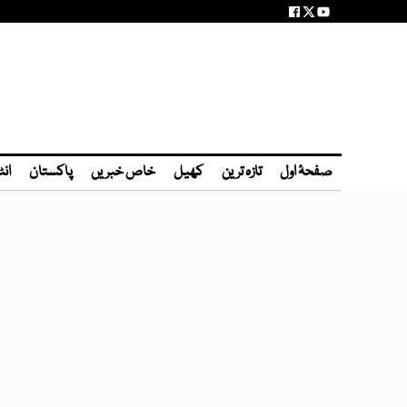
صفحۂ اول
تازہ ترین
کھیل
خاص خبریں
پاکستان
انٹ