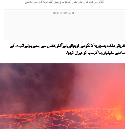
کانگومیں دونوجوان آتش فشاں کےدہانے پرپہنچ گئے،فوٹو: کیٹر نیوز ایجنسی
افریقی ملک جمہوریہ کانگو میں نوجوانوں نے آتش فشاں سے ابلتے ہوئے لاوے کے
سامنے سلیفیاں بنا کر سب کو حیران کردیا۔