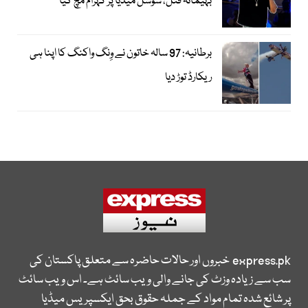
بہیمانہ قتل، سوشل میڈیا پر کہرام مچ گیا
برطانیہ: 97 سالہ خاتون نے وِنگ واکنگ کا اپنا ہی
ریکارڈ توڑ دیا
express.pk
خبروں اور حالات حاضرہ سے متعلق پاکستان کی
سب سے زیادہ وزٹ کی جانے والی ویب سائٹ ہے۔ اس ویب سائٹ
پر شائع شدہ تمام مواد کے جملہ حقوق بحق ایکسپریس میڈیا