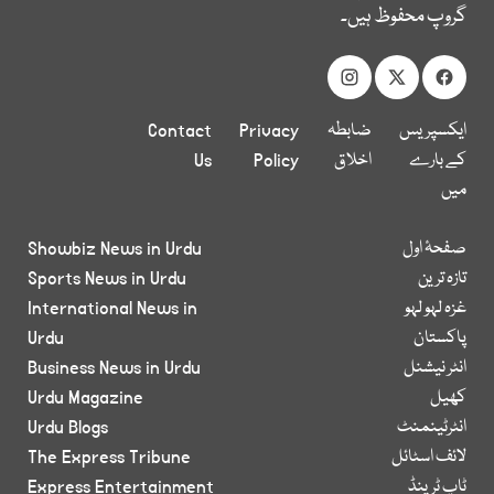
گروپ محفوظ ہیں۔
ایکسپریس
ضابطہ
Privacy
Contact
کے بارے
اخلاق
Policy
Us
میں
صفحۂ اول
Showbiz News in Urdu
تازہ ترین
Sports News in Urdu
غزہ لہو لہو
International News in
پاکستان
Urdu
انٹر نیشنل
Business News in Urdu
کھیل
Urdu Magazine
انٹرٹینمنٹ
Urdu Blogs
لائف اسٹائل
The Express Tribune
ٹاپ ٹرینڈ
Express Entertainment