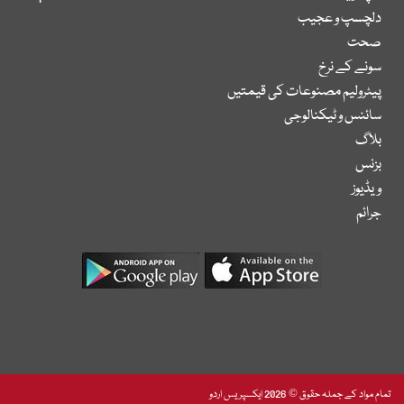
دلچسپ و عجیب
صحت
سونے کے نرخ
پیٹرولیم مصنوعات کی قیمتیں
سائنس و ٹیکنالوجی
بلاگ
بزنس
ویڈیوز
جرائم
تمام مواد کے جملہ حقوق © 2026 ایکسپریس اردو