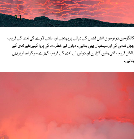
کانگو میں دو نوجوان آتش فشاں کے دہانے پر پہنچے اور ابلتے لاوے کی ندی کے قریب
چہل قدمی کی اور سیلفیاں بھی بنائیں۔ دونوں نے خطرے کی پروا کیے بغیر ندی کے
بالکل قریب کئی راتیں گزاریں اور دونوں نے ندی کے قریب کھڑے ہو کر تصاویر بھی
بنائیں۔