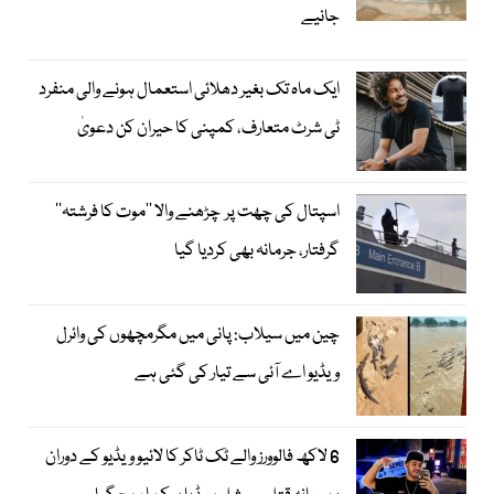
جانیے
ایک ماہ تک بغیر دھلائی استعمال ہونے والی منفرد
ٹی شرٹ متعارف، کمپنی کا حیران کن دعویٰ
اسپتال کی چھت پر چڑھنے والا ’’موت کا فرشتہ‘‘
گرفتار، جرمانہ بھی کردیا گیا
چین میں سیلاب: پانی میں مگرمچھوں کی وائرل
ویڈیو اے آئی سے تیار کی گئی ہے
6 لاکھ فالوورز والے ٹک ٹاکر کا لائیو ویڈیو کے دوران