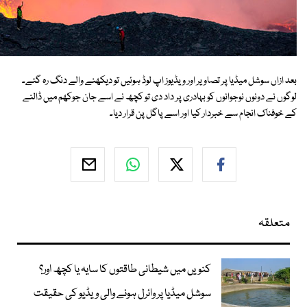
بعد ازاں سوشل میڈیا پر تصاویر اور ویڈیوز اپ لوڈ ہوئیں تو دیکھنے والے دنگ رہ گئے۔
لوگوں نے دونوں نوجوانوں کو بہادری پر داد دی تو کچھ نے اسے جان جوکھم میں ڈالنے
کے خوفناک انجام سے خبردار کیا اور اسے پاگل پن قرار دیا۔
متعلقہ
کنویں میں شیطانی طاقتوں کا سایہ یا کچھ اور؟
سوشل میڈیا پر وائرل ہونے والی ویڈیو کی حقیقت