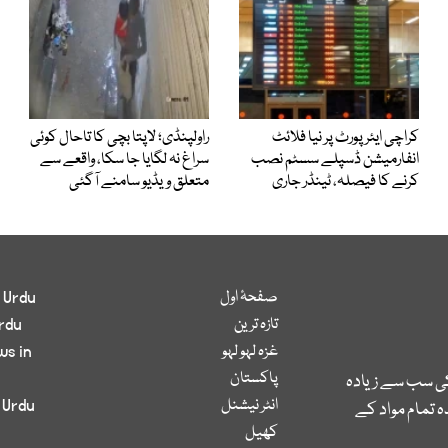
کراچی ایئرپورٹ پر نیا فلائٹ
راولپنڈی؛ لاپتا بچی کا تاحال کوئی
انفارمیشن ڈسپلے سسٹم نصب
سراغ نہ لگایا جا سکا، واقعے سے
کرنے کا فیصلہ، ٹینڈر جاری
متعلق ویڈیو سامنے آگئی
صفحۂ اول
 Urdu
تازہ ترین
rdu
غزہ لہو لہو
ws in
پاکستان
کی سب سے زیادہ
انٹر نیشنل
 Urdu
 تمام مواد کے
کھیل