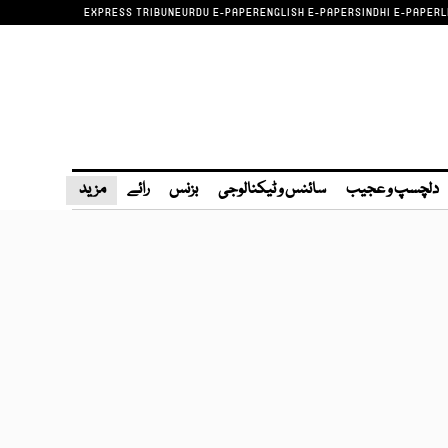
EXPRESS TRIBUNE
URDU E-PAPER
ENGLISH E-PAPER
SINDHI E-PAPER
L
دلچسپ و عجیب
سائنس و ٹیکنالوجی
بزنس
رائے
مزید