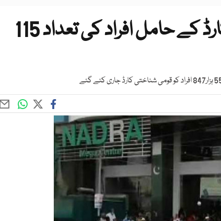
ملک بھرمیں نادرا شناختی کارڈ کے حامل افراد کی تعداد 115