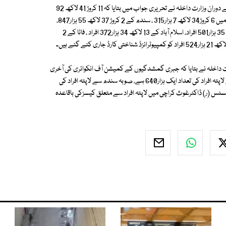
ڈپٹی اسپیکرجاوید مرتضیٰ عباسی کی سربراہی میں قومی اسمبلی کے اجلاس کے دوران وزارت داخلہ نے تحریری جواب میں بتایا کہ 11 کروڑ 41 لاکھ 92
ہزار450 پاکستانیوں کو نادرا کے کمپوٹرائزڈ کارڈ جاری کئے جا چکے ہیں، پنجاب میں 6 کروڑ34 لاکھ 7 ہزار315 ، سندھ کے 2 کروڑ 37 لاکھ 55 ہزار847،
خیبرپختونخوا کے اب تک ایک کروڑ51 لاکھ 87 ہزار87، بلوچستان کے 43 لاکھ 35 ہزار501 افراد، اسلام آباد کے 13 لاکھ 34 ہزار372 افراد ، فاٹا کے 2
رت داخلہ نے بتایا کہ جبری گمشدگیوں کے کمیشن آف انکوائری کی آخری
ماہانہ رپورٹ 28 فروری کو موصول ہوئی ہے جس کے مطابق اس وقت ملک میں لاپتہ افراد کی تعداد ایک ہزار640 ہے، صوبہ سندھ سے لاپتہ افراد کی
، جن میں سے اکثریت کا تعلق کراچی سے ہے، اکتوبر2014 سے جسٹس (ر) ڈاکٹرغوث کراچی میں لاپتہ افراد سے متعلق کیسزکی باقاعدہ