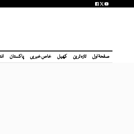
صفحۂ اول
تازہ ترین
کھیل
خاص خبریں
پاکستان
انٹ