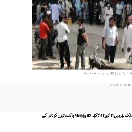
، وزارت داخلہ فوٹو: فائل
قومی اسمبلی کے اجلاس کے دوران وزارت داخلہ کی جانب سے بتایا گیا ہے کہ ملک بھرمیں 11 کروڑ41 لاکھ 92 ہزار450 پاکستانیوں کو نادرا کے