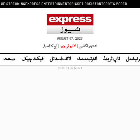
IVE STREAMING
EXPRESS ENTERTAINMENT
CRICKET PAKISTAN
TODAY'S PAPER
AUGUST 07, 2026
اشتہار لگائیں |
لائیو ٹی وی
| آج کا اخبار
ر نیشنل
ٹاپ ٹرینڈ
انٹرٹینمنٹ
لائف اسٹائل
فیکٹ چیک
صحت