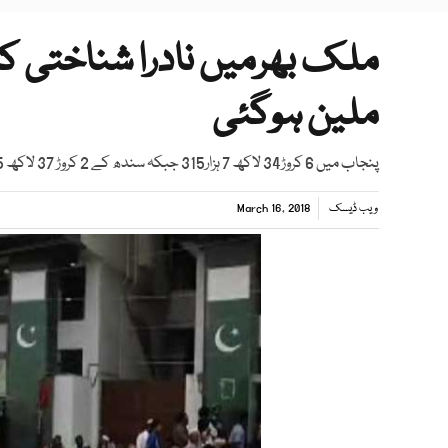
ملین ہوگئی
پنجاب میں 6 کروڑ34 لاکھ 7 ہزار315 جبکہ سندھ کے 2 کروڑ 37 لاکھ 55 ہزار847 افراد کو قومی شناختی کارڈ جاری کئے گئے
ویب ڈیسک
March 16, 2018