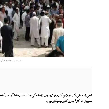
ملک میں لاپتہ افراد کی تعداد ایک ہزار 640 ہے
کمپوٹرائزڈ کارڈ جاری کئے جاچکے ہیں۔