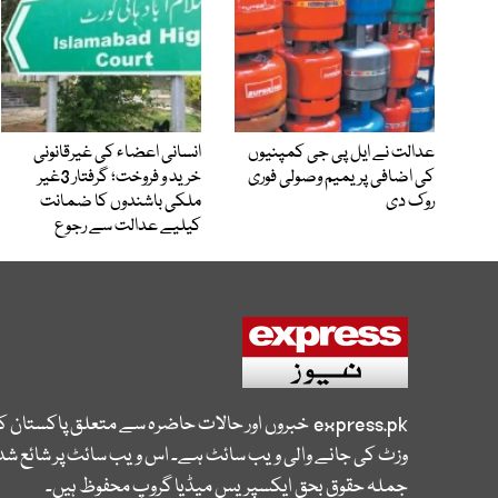
عدالت نے ایل پی جی کمپنیوں
انسانی اعضاء کی غیرقانونی
کی اضافی پریمیم وصولی فوری
خرید و فروخت؛ گرفتار 3غیر
روک دی
ملکی باشندوں کا ضمانت
کیلیے عدالت سے رجوع
express.pk
خبروں اور حالات حاضرہ سے متعلق پاکستان 
وزٹ کی جانے والی ویب سائٹ ہے۔ اس ویب سائٹ پر شائع شدہ
جملہ حقوق بحق ایکسپریس میڈیا گروپ محفوظ ہیں۔