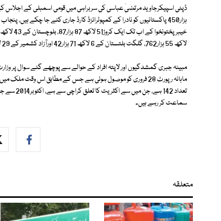
لاکھ 55 ہزار762، گلگت بلتستان کے 6 لاکھ 71 ہزار42 اورآزاد کشمیر کے 29 لاکھ 21 ہزار524 افراد کو کمپیوٹرائزڈ شناختی کارڈ جاری کئے گئے ہیں۔
مبینہ جبری گمشدگیوں اور لاپتہ افراد کے حوالے سے پوچھے گئے سوال پر وزا
تعداد 142 ہے
سماعت کر رہے ہیں۔
متعلقہ