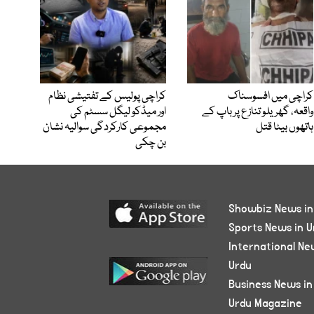
کراچی میں افسوسناک
کراچی پولیس کے تفتیشی نظام
واقعہ، گھریلو تنازع پر باپ کے
اور میڈکو لیگل سسٹم کی
ہاتھوں بیٹا قتل
مجموعی کارکردگی سوالیہ نشان
بن چکی
Showbiz News in
Sports News in U
International Ne
Urdu
Business News in
Urdu Magazine