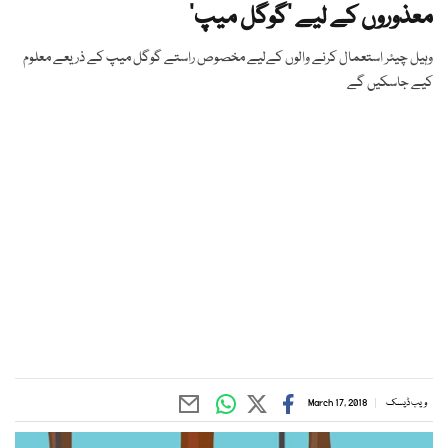
معذوروں کے لیے ’گوگل میپ‘
وہیل چیئر استعمال کرنے والوں کےلیے مخصوص راستے گوگل میپ کے ذریعے معلوم
کیے جاسکیں گے
ویب ڈیسک
March 17, 2018