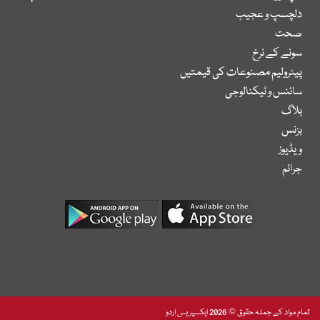
دلچسپ و عجیب
صحت
سونے کے نرخ
پیٹرولیم مصنوعات کی قیمتیں
سائنس و ٹیکنالوجی
بلاگ
بزنس
ویڈیوز
جرائم
تمام مواد کے جملہ حقوق © 2026 ایکسپریس اردو