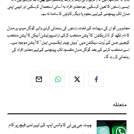
ایسے راستوں کا تعین کرسکیں جو معذور افراد بہ آسانی استعمال کرسکیں اور انہیں اپنی
منزل تک پہنچنے کےلیے ہجوم یا دیگر رکاوٹوں کا سامنا نہ ہو۔
معذوروں کو ان کی سہولت کے تحت راستوں کی رہنمائی کرنے والے گوگل میپ پر منزل
کا نام لکھ کر 'ڈائریکشن' کا آپشن منتخب کرکے ٹرانسپورٹیشن آئیکن کا آپشن منتخب
کیجیے جس کے رُوٹ سیکشن میں ''وہیل چیئر ایکسیس ایبل'' کا آپشن موجود ہے۔
اسے منتخب کرنے کے بعد گوگل منزلِ مقصود تک پہنچنے کےلیے معذور افراد کی
رہنمائی کرے گا۔
متعلقہ
چیٹ جی پی ٹی کا واٹس ایپ کے لیے نئے فیچر پر کام