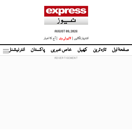
AUGUST 09, 2026
اشتہار لگائیں |
لائیو ٹی وی
| آج کا اخبار
صفحۂ اول
تازہ ترین
کھیل
خاص خبریں
پاکستان
انٹر نیشنل
ٹا