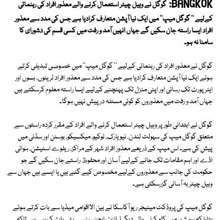
BANGKOK:
گوگل نے وہیل چیئر استعمال کرنے والے معذور افراد کی رہنمائی
کےلیے '' گوگل میپ'' میں ایک نیا آپشن متعارف کرادیا ہے جس کی مدد سے معذور
افراد ایسا راستہ جان سکیں گے جہاں انہیں آمد و رفت میں کسی قسم کی دشورای کا
سامنا نہ ہو۔
گوگل نے معذور افراد کی رہنمائی کےلیے '' گوگل میپ'' میں خصوصی تبدیلی کرتے
ہوئے ایک نیا آپشن متعارف کرادیا ہے جس کی مدد سے معذور افراد ٹرینوں، بسوں اور
ایئرپورٹ تک رسائی اور اپنی منزل تک پہنچنے کےلیے ایسا راستہ معلوم کرسکتے ہیں
جہاں آمد و رفت میں معذوروں کو کوئی مسئلہ درپیش نہیں ہوگا۔
گوگل نے ابتدائی طور پر وہیل چیئر استعمال کرنے والے افراد کے مقرر کردہ راستوں سے
متعلق گوگل میپ کی سہولت لندن، نیویارک، ٹوکیو، میکسیکو، بوسٹن اور سڈنی میں
پیش کی ہے۔ اس میپ کے ذریعے معذور افراد شہر کے مراکز، ریلوے اسٹیشن، ہوائی
اڈے اور اہم مقامات تک جانے کےلیے آسان اور محفوظ راستے جان سکیں گے جو
حکومت کی جانب سے معذوروں کےلیے مخصوص کیے گئے ہیں یا ایسے ہیں جہاں سے
وہیل چیئر بہ آسانی گزرسکتی ہے۔
گوگل میپ کی پروڈکٹ مینیجر ریو آکاسکا نے بین الااقوامی میڈیا سے بات کرتے ہوئے
بتایا کہ ہم شہر میں کام کرنے والی دیگر ٹرانزٹ ایجنسیز سے بھی بات کررہے ہیں تاکہ