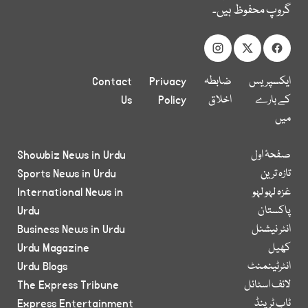
گروپ محفوظ ہیں۔
ایکسپریس
ضابطہ
Privacy
Contact
کے بارے
اخلاق
Policy
Us
میں
صفحۂ اول
Showbiz News in Urdu
تازہ ترین
Sports News in Urdu
غزہ لہو لہو
International News in
پاکستان
Urdu
انٹر نیشنل
Business News in Urdu
کھیل
Urdu Magazine
انٹرٹینمنٹ
Urdu Blogs
لائف اسٹائل
The Express Tribune
ٹاپ ٹرینڈ
Express Entertainment