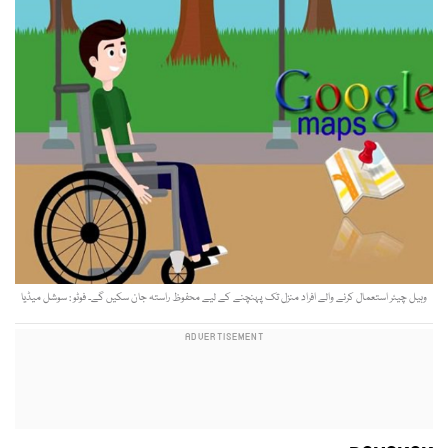
وہیل چیئر استعمال کرنے والے افراد منزل تک پہنچنے کے لیے محفوظ راستہ جان سکیں گے۔ فوٹو : سوشل میڈیا