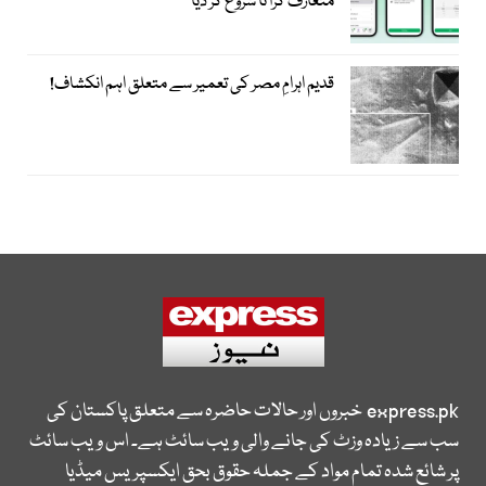
متعارف کرا نا شروع کر دیا
قدیم اہرامِ مصر کی تعمیر سے متعلق اہم انکشاف!
express.pk
خبروں اور حالات حاضرہ سے متعلق پاکستان کی
سب سے زیادہ وزٹ کی جانے والی ویب سائٹ ہے۔ اس ویب سائٹ
پر شائع شدہ تمام مواد کے جملہ حقوق بحق ایکسپریس میڈیا