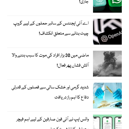
جاری!
اے آئی ایجنٹس کے سائبر حملوں کے لیے گروپ
چیٹ بنانے سے متعلق انکشاف!
ماضی میں 30 ہزار افراد کی موت کا سبب بننے والا
آتش فشاں پھر فعال!
شدید گرمی اور خشک سالی سے فصلوں کے قدرتی
دفاع کا اہم راز دریافت
واٹس ایپ نے آئی فون صارفین کے لیے اہم فیچر