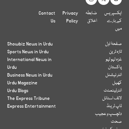
ایکسپریس
ضابطہ
Privacy
Contact
کے بارے
اخلاق
Policy
Us
میں
صفحۂ اول
Showbiz News in Urdu
تازہ ترین
Sports News in Urdu
غزہ لہو لہو
International News in
پاکستان
Urdu
انٹر نیشنل
Business News in Urdu
کھیل
Urdu Magazine
انٹرٹینمنٹ
Urdu Blogs
لائف اسٹائل
The Express Tribune
ٹاپ ٹرینڈ
Express Entertainment
دلچسپ و عجیب
صحت