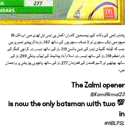
پشاور زلمی کے وکٹ کیپر بیٹسمین کامران اکمل پی ایس ایل تھری میں اب تک 10
میچز میں ایک سنچری اور 3 نصف سنچریوں کے ساتھ 347 رنز بناکرپہلے نمبر پر ہیں
جب کہ کوئٹہ گلیڈی ایٹرز کے شین واٹسن 319 رنز کے ساتھ دوسرے، کراچی کنگز کے
بابر اعظم 310 رنز کے ساتھ تیسرے، اسلام آباد یونائیٹڈ کے لیوک رونکی 289 رنز کے
ساتھ چوتھے اور لاہور قلندرز کے فخرزمان 277 رنز کے ساتھ پانچویں پوزیشن پر براجمان
ہیں۔
The Zalmi opener
@KamiAkmal23
is now the only batsman with two 💯
in
#HBLPSL