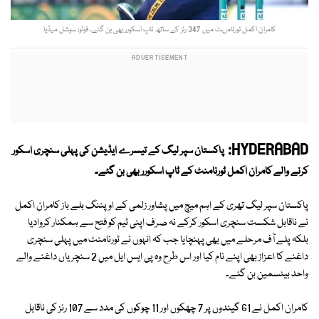
کامران اکمل ٹورنامںٹ میں 347 رنز کے ساتھ ٹاپ اسکورر بھی بن گئے۔ فوٹو: سوشل میڈیا
HYDERABAD:
پاکستان سپر لیگ کے تیسرے ایڈیشن کی پہلی سنچری اسکور
کرنے والے کامران اکمل ٹورنامنٹ کے ٹاپ اسکورر بھی بن گئے۔
پاکستان سپر لیگ تھری کے اہم میچ میں پشاور زلمی کے اوپننگ بلے باز کامران اکمل
نے ناقابل شکست سنچری اسکور کرکے نہ صرف اپنی ٹیم کو فتح سے ہمکنار کروادیا
بلکہ پلے آف مرحلے میں بھی پہنچایا جب کہ انہوں نے ٹورنامنٹ میں پہلی سنچری
داغنے کا اعزاز بھی اپنے نام کیا اور اس طرح وہ پی ایس ایل میں 2 سنچریاں داغنے والے
واحد بیٹسمین بن گئے۔
کامران اکمل نے 61 گیندوں پر 7 چھکوں اور 11 چوکوں کی مدد سے 107 رنز کی ناقابل