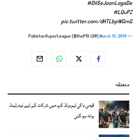
#DilSeJaanLagaDe
#LQvPZ
pic.twitter.com/dHTLbpWGmG
March 16, 2018
— PakistanSuperLeague (@thePSLt20)
متعلقہ
قومی ہاکی ٹیم ورلڈ کپ میں شرکت کے لیے نیدرلینڈ
روانہ ہو گئی