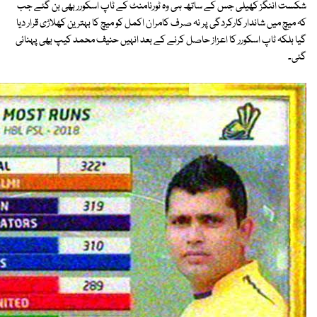
شکست اننگز کھیلی جس کے ساتھ ہی وہ ٹورنامنٹ کے ٹاپ اسکورر بھی بن گئے جب
کہ میچ میں شاندار کارکردگی پر نہ صرف کامران اکمل کو میچ کا بہترین کھلاڑی قرار دیا
گیا بلکہ ٹاپ اسکورر کا اعزاز حاصل کرنے کے بعد انہیں حنیف محمد کیپ بھی پہنائی
گئی۔