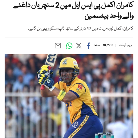
کامران اکمل پی ایس ایل میں 2 سنچریاں داغنے
والے واحد بیٹسمین
کامران اکمل ٹورنامںٹ میں 347 رنز کے ساتھ ٹاپ اسکورر بھی بن گئے۔
ویب ڈیسک
March 16, 2018