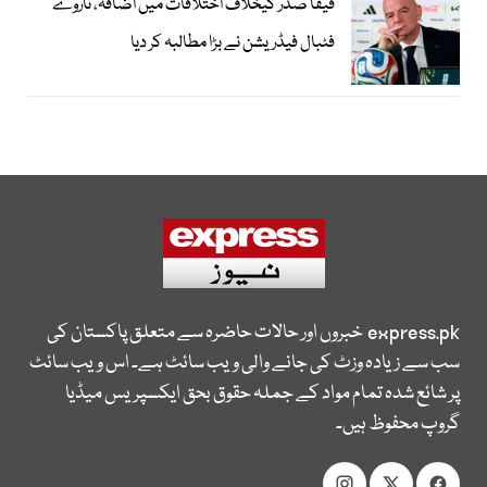
فیفا صدر کیخلاف اختلافات میں اضافہ، ناروے
فٹبال فیڈریشن نے بڑا مطالبہ کر دیا
express.pk
خبروں اور حالات حاضرہ سے متعلق پاکستان کی
سب سے زیادہ وزٹ کی جانے والی ویب سائٹ ہے۔ اس ویب سائٹ
پر شائع شدہ تمام مواد کے جملہ حقوق بحق ایکسپریس میڈیا
گروپ محفوظ ہیں۔