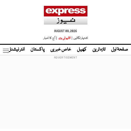
AUGUST 09, 2026
اشتہار لگائیں |
لائیو ٹی وی
| آج کا اخبار
صفحۂ اول
تازہ ترین
کھیل
خاص خبریں
پاکستان
انٹر نیشنل
ٹا