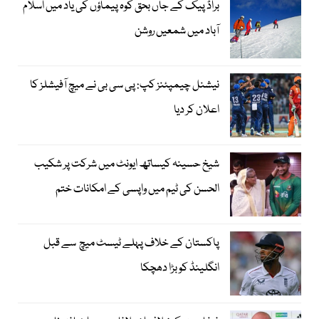
براڈ پیک کے جاں بحق کوہ پیماؤں کی یاد میں اسلام
آباد میں شمعیں روشن
نیشنل چیمپئنز کپ: پی سی بی نے میچ آفیشلز کا
اعلان کر دیا
شیخ حسینہ کیساتھ ایونٹ میں شرکت پر شکیب
الحسن کی ٹیم میں واپسی کے امکانات ختم
پاکستان کے خلاف پہلے ٹیسٹ میچ سے قبل
انگلینڈ کو بڑا دھچکا