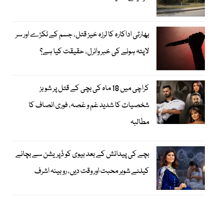
بھارتی اداکارہ کا لرزہ خیز قتل، جسم کے ٹکڑے اور سر
لاپتہ ہونے کی خبر وائرل، حقیقت کیا ہے؟
کراچی میں 18 ماہ کی بچی کے قتل پر شوبز
شخصیات کا شدید غم و غصہ، فوری انصاف کا
مطالبہ
بچے کی پیدائش کے بعد بیوی کو ڈپریشن سے بچانے
کیلئے شوہر محبت اور وقت دیں، روبینہ اشرف