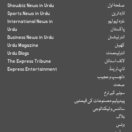
صفحۂ اول
Showbiz News in Urdu
تازہ ترین
Sports News in Urdu
غزہ لہو لہو
International News in
پاکستان
Urdu
انٹر نیشنل
Business News in Urdu
کھیل
Urdu Magazine
انٹرٹینمنٹ
Urdu Blogs
لائف اسٹائل
The Express Tribune
ٹاپ ٹرینڈ
Express Entertainment
دلچسپ و عجیب
صحت
سونے کے نرخ
پیٹرولیم مصنوعات کی قیمتیں
سائنس و ٹیکنالوجی
بلاگ
بزنس