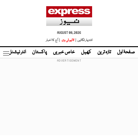
AUGUST 08, 2026
اشتہار لگائیں |
لائیو ٹی وی
| آج کا اخبار
صفحۂ اول
تازہ ترین
کھیل
خاص خبریں
پاکستان
انٹر نیشنل
ٹا