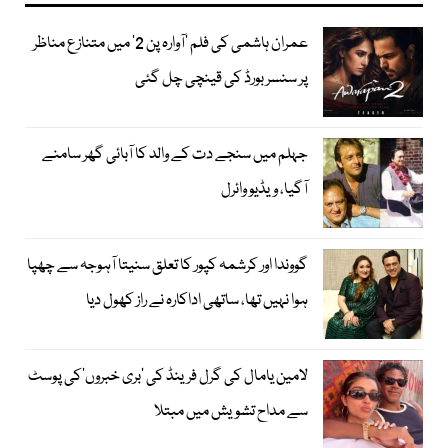
عمران ہاشمی کی فلم ’آوارہ پن 2‘ میں متنازع مناظر
پر سنسر بورڈ کی قینچی چل گئی
جہلم میں سنجے دت کے والد کا آبائی گھر سامنے
آگیا، ویڈیو وائرل
گووندا اور کرشمہ کپور کا تعلق سنیتا آہوجہ سے چھپا
ہوا نہیں تھا، ساتھی اداکارہ نے راز کھول دیا
لامین یامال کی گرل فرینڈ کی ’بری خبروں‘کی پوسٹ
سے مداح تشویش میں مبتلا