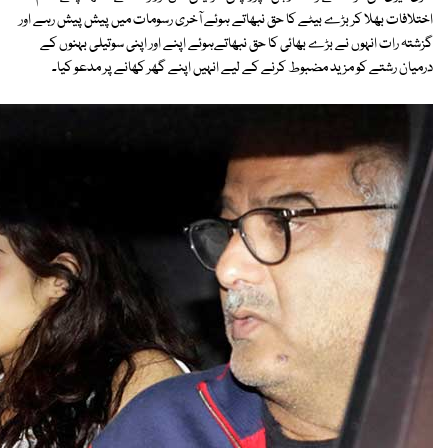
اختلافات بھلا کر بڑے بیٹے کا حق نبھاتے ہوئے آخری رسومات میں پیش پیش رہے اور
گزشتہ رات انہوں نے بڑے بھائی کا حق نبھاتےہوئے اپنے اور اپنی سوتیلی بہنوں کے
درمیان رشتے کو مزید مضبوط کرنے کے لیے انہیں اپنے گھر کھانے پر مدعو کیا۔