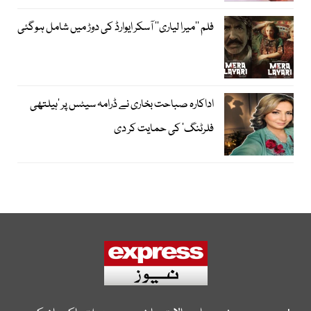
فلم ’’میرا لیاری‘‘ آسکر ایوارڈ کی دوڑ میں شامل ہوگئی
اداکارہ صباحت بخاری نے ڈرامہ سیٹس پر ’ہیلتھی
فلرٹنگ‘ کی حمایت کر دی