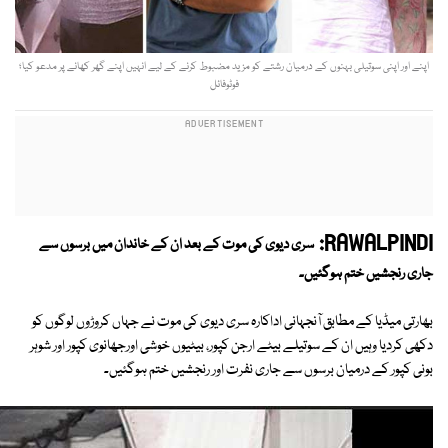
اپنے اور اپنی سوتیلی بہنوں کے درمیان رشتے کو مزید مضبوط کرنے کے لیے انہیں اپنے گھر کھانے پر مدعو کیا؛
فوٹوفائل
RAWALPINDI:
سری دیوی کی موت کے بعد ان کے خاندان میں برسوں سے
جاری رنجشیں ختم ہوگئیں۔
بھارتی میڈیا کے مطابق آنجہانی اداکارہ سری دیوی کی موت نے جہاں کروڑوں لوگوں کو
دکھی کردیا وہیں ان کے سوتیلے بیٹے ارجن کپور، بیٹیوں خوشی اورجھانوی کپور اور شوہر
بونی کپور کے درمیان برسوں سے جاری نفرت اور رنجشیں ختم ہوگئیں۔