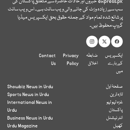
express.pk
خبروں اور حالات حاضرہ سے متعلق پاکستان کی
سب سے زیادہ وزٹ کی جانے والی ویب سائٹ ہے۔ اس ویب سائٹ
پر شائع شدہ تمام مواد کے جملہ حقوق بحق ایکسپریس میڈیا
گروپ محفوظ ہیں۔
ایکسپریس
ضابطہ
Privacy
Contact
کے بارے
اخلاق
Policy
Us
میں
صفحۂ اول
Showbiz News in Urdu
تازہ ترین
Sports News in Urdu
غزہ لہو لہو
International News in
پاکستان
Urdu
انٹر نیشنل
Business News in Urdu
کھیل
Urdu Magazine