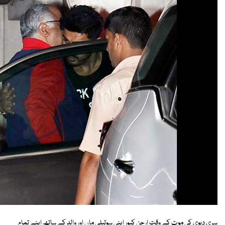
سری دیوی کی موت کے وقت ارجن کپور اپنی سوتیلی ماں اور والد کے ساتھ اپنے تمام