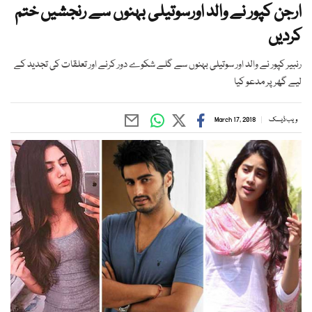
ارجن کپور نے والد اورسوتیلی بہنوں سے رنجشیں ختم
کردیں
رنبیر کپور نے والد اور سوتیلی بہنوں سے گلے شکوے دور کرنے اور تعلقات کی تجدید کے
لیے گھر پر مدعو کیا
ویب ڈیسک
March 17, 2018