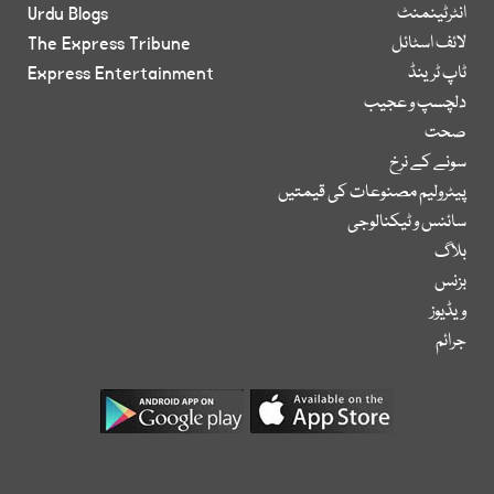
انٹرٹینمنٹ
Urdu Blogs
لائف اسٹائل
The Express Tribune
ٹاپ ٹرینڈ
Express Entertainment
دلچسپ و عجیب
صحت
سونے کے نرخ
پیٹرولیم مصنوعات کی قیمتیں
سائنس و ٹیکنالوجی
بلاگ
بزنس
ویڈیوز
جرائم