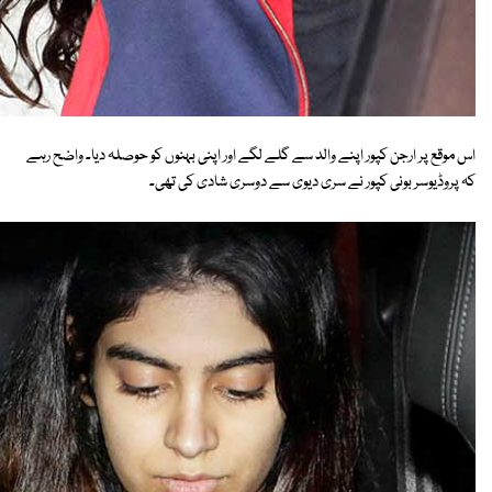
اس موقع پر ارجن کپور اپنے والد سے گلے لگے اور اپنی بہنوں کو حوصلہ دیا۔ واضح رہے
کہ پروڈیوسر بونی کپور نے سری دیوی سے دوسری شادی کی تھی۔