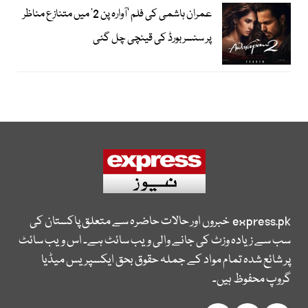
عمران ہاشمی کی فلم ’آوارہ پن 2‘ میں متنازع مناظر
پر سنسر بورڈ کی قینچی چل گئی
express.pk
خبروں اور حالات حاضرہ سے متعلق پاکستان کی
سب سے زیادہ وزٹ کی جانے والی ویب سائٹ ہے۔ اس ویب سائٹ
پر شائع شدہ تمام مواد کے جملہ حقوق بحق ایکسپریس میڈیا
گروپ محفوظ ہیں۔