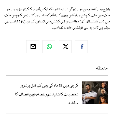
واضح رہے کہ فلم میں اجے دیوگن نے ایماندار انکم ٹیکس آفیسر کا کردار نبھایا ہے جو
ملک میں جاری کرپشن اور ٹیکس چوری کے نظام کو بدلنے اور کالے دھن کو واپس ملک
میں لانے کیلئے اٹھ کھڑا ہوتا ہے اور اس کوشش میں 7 سالوں کے دوران 49 تبادلے بھی
ہوتے ہیں تاہم وہ اپنی کوششیں جاری رکھتا ہے۔
متعلقہ
کراچی میں 18 ماہ کی بچی کے قتل پر شوبز
شخصیات کا شدید غم و غصہ، فوری انصاف کا
مطالبہ