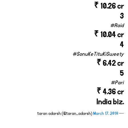
₹ 10.26 cr
3
#Raid
₹ 10.04 cr
4
#SonuKeTituKiSweety
₹ 6.42 cr
5
#Pari
₹ 4.36 cr
India biz.
March 17, 2018
— taran adarsh (@taran_adarsh)