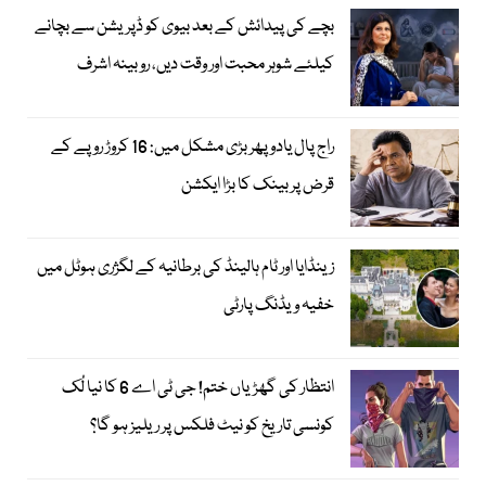
بچے کی پیدائش کے بعد بیوی کو ڈپریشن سے بچانے
کیلئے شوہر محبت اور وقت دیں، روبینہ اشرف
راج پال یادو پھر بڑی مشکل میں: 16 کروڑ روپے کے
قرض پر بینک کا بڑا ایکشن
زینڈایا اور ٹام ہالینڈ کی برطانیہ کے لگژری ہوٹل میں
خفیہ ویڈنگ پارٹی
انتظار کی گھڑیاں ختم! جی ٹی اے 6 کا نیا لُک
کونسی تاریخ کو نیٹ فلکس پر ریلیز ہو گا؟