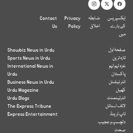
ایکسپریس
ضابطہ
Privacy
Contact
کے بارے
اخلاق
Policy
Us
میں
صفحۂ اول
Showbiz News in Urdu
تازہ ترین
Sports News in Urdu
غزہ لہو لہو
International News in
پاکستان
Urdu
انٹر نیشنل
Business News in Urdu
کھیل
Urdu Magazine
انٹرٹینمنٹ
Urdu Blogs
لائف اسٹائل
The Express Tribune
ٹاپ ٹرینڈ
Express Entertainment
دلچسپ و عجیب
صحت