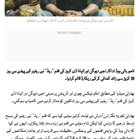
فلم میں اجے دیوگن نے ایماندار انکم ٹیکس آفیسر کا کردار نبھایا ہے ؛ فوٹوفائل
نامور بالی ووڈ اداکار اجے دیوگن اور الیانا ڈی کروز کی فلم ''ریڈ'' نے ریلیز کے پہلے ہی روز
10 کروڑ سے زائد کمائی کرکے ریکارڈ قائم کردیا۔
بھارتی میڈیا کے مطابق انکم ٹیکس چوری اور کرپشن پر مبنی اجے دیوگن اور الیانا ڈی
کروز کی فلم''ریڈ'' ریلیز کے پہلے ہی روز شائقین کو متاثر کرنے میں کامیاب ہوگئی۔
بھارتی تجزیہ نگار ترن آدرش نے ٹوئٹ کرتے ہوئے کہا ہے کہ فلم ''ریڈ'' نے ریلیز کی صبح
اوسط درجے کا بزنس کیا لیکن شام ہوتے ہی فلم نے زبردست رفتار پکڑی۔ انہوں نے کہا
کہ بالی ووڈ کی روایتی فلموں کے برعکس ، حقیقت سے قریب تر اور جاندار مکالموں کے
باعث فلم ریلیز کے پہلے ہی روز 10 کروڑ 4 لاکھ کا بزنس کرنے میں کامیاب ہوگئی۔