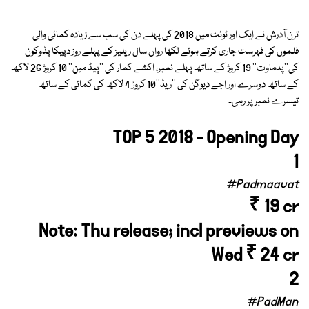
ترن آدرش نے ایک اور ٹوئٹ میں 2018 کی پہلے دن کی سب سے زیادہ کمائی والی
فلموں کی فہرست جاری کرتے ہوئے لکھا رواں سال ریلیز کے پہلے روز دپیکا پڈوکون
کی''پدماوت'' 19 کروڑ کے ساتھ پہلے نمبر، اکشے کمار کی ''پیڈ مین'' 10 کروڑ 26 لاکھ
کے ساتھ دوسرے اور اجے دیوگن کی ''ریڈ''10 کروڑ 4 لاکھ کی کمائی کے ساتھ
تیسرے نمبر پر رہی۔
TOP 5 2018 - Opening Day
1
#Padmaavat
₹ 19 cr
Note: Thu release; incl previews on
Wed ₹ 24 cr
2
#PadMan