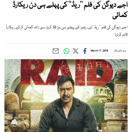
اجے دیوگن کی فلم ’’ریڈ‘‘ کی پہلے ہی دن ریکارڈ
کمائی
اجے دیوگن کی فلم ’’ریڈ‘‘نے ریلیز کے پہلے ہی روز 10 کروڑ سے زائد کمائی کرکے ریکارڈ
قائم کردیا
ویب ڈیسک
March 17, 2018