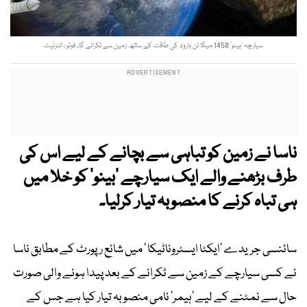
سیارچہ ’بینو‘ 1450 میگا ٹن بارود کی طاقت کے ساتھ زمین سے ٹکرائے گا۔ فوٹو : انٹرنیٹ
ناسا نے زمین کو تباہی سے بچانے کے لیے اس کی
طرف بڑھنے والے ایک سیارچے '
بینو' کو خلا میں
ہی تباہ کرنے کا منصوبہ تیار کرلیا۔
سائنسی جریدے 'ایکٹا ایسٹروناٹیکا ' میں شائع رپورٹ کے مطابق ناسا
نے کسی سیارچے کے زمین سے ٹکرانے کے بعد پیدا ہونے والی صورت
حال سے نمٹنے کے لیے 'ہیمر' نامی منصوبہ تیار کیا ہے جس کے