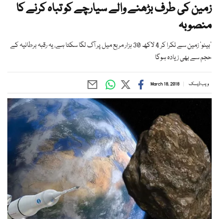
زمین کی طرف بڑھنے والے سیارچے کو تباہ کرنے کا
منصوبہ
’بینو‘ زمین سے ٹکرا کر 4 لاکھ 30 ہزار مربع میل پر آگ لگا سکتا ہے، یہ رقبہ برطانیہ کے
حجم سے بھی زیادہ ہوگا
ویب ڈیسک
March 18, 2018