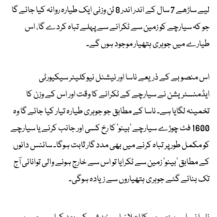
لیے ساڑھے 7 سال کے اندر اندر 8 ٹن وزنی ایک طیارہ روانہ کیا جائے گا
جو کہ سیارچے کو زمین سے ٹکرانے سے پہلے تباہ کردے گا، اس
طیارے میں جوہری ہتھیار موجود ہوں گے۔
اس منصوبے کے ذریعے ناسا اور نیشنل نیوکلیئر سیکیورٹی
ایڈمنسٹریشن نے سیارچے کے ٹکرانے کا وقت اور اس کے وزن کا
تخمینہ لگایا ہے۔ ناسا کے مطابق جو جوہری طیارہ تیار کیا جائے گا وہ
1600 فٹ چوڑے سیارچے 'بینو' کا رخ کسی اور جانب کرنے یا سیارچے
کو مکمل طور پر تباہ کرنے میں بھی مدد گار ثابت ہوگا۔ سائنس دانوں
کے مطابق 'بینو' زمین سے ٹکرایا تو اس سے خارج ہونے والی توانائی آج
تک بنائے گئے جوہری ہتھیاروں سے زیادہ ہوگی۔