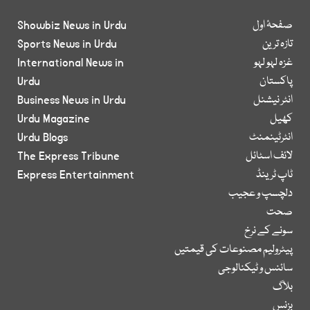
صفحۂ اول
Showbiz News in Urdu
تازہ ترین
Sports News in Urdu
غزہ لہو لہو
International News in
پاکستان
Urdu
انٹر نیشنل
Business News in Urdu
کھیل
Urdu Magazine
انٹرٹینمنٹ
Urdu Blogs
لائف اسٹائل
The Express Tribune
ٹاپ ٹرینڈ
Express Entertainment
دلچسپ و عجیب
صحت
سونے کے نرخ
پیٹرولیم مصنوعات کی قیمتیں
سائنس و ٹیکنالوجی
بلاگ
بزنس