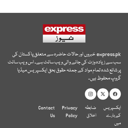
express.pk
خبروں اور حالات حاضرہ سے متعلق پاکستان کی
سب سے زیادہ وزٹ کی جانے والی ویب سائٹ ہے۔ اس ویب سائٹ
پر شائع شدہ تمام مواد کے جملہ حقوق بحق ایکسپریس میڈیا
گروپ محفوظ ہیں۔
ایکسپریس
ضابطہ
Privacy
Contact
کے بارے
اخلاق
Policy
Us
میں