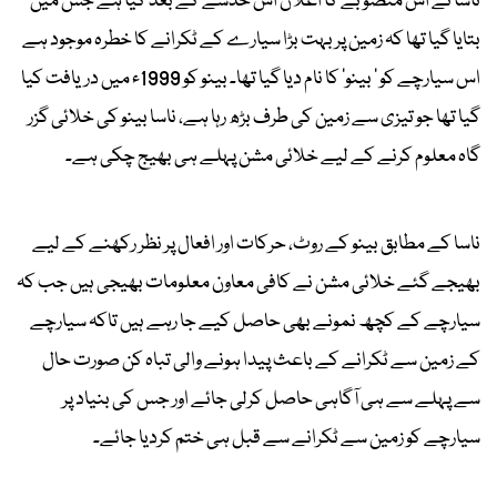
ناسا نے اس منصوبے کا اعلان اس خدشے کے بعد کیا ہے جس میں
بتایا گیا تھا کہ زمین پر بہت بڑا سیارے کے ٹکرانے کا خطرہ موجود ہے
اس سیارچے کو ' بینو' کا نام دیا گیا تھا۔ بینو کو 1999ء میں دریافت کیا
گیا تھا جو تیزی سے زمین کی طرف بڑھ رہا ہے، ناسا بینو کی خلائی گزر
گاہ معلوم کرنے کے لیے خلائی مشن پہلے ہی بھیج چکی ہے۔
ناسا کے مطابق بینو کے روٹ، حرکات اور افعال پر نظر رکھنے کے لیے
بھیجے گئے خلائی مشن نے کافی معاون معلومات بھیجی ہیں جب کہ
سیارچے کے کچھ نمونے بھی حاصل کیے جا رہے ہیں تاکہ سیارچے
کے زمین سے ٹکرانے کے باعث پیدا ہونے والی تباہ کن صورت حال
سے پہلے سے ہی آگاہی حاصل کرلی جائے اور جس کی بنیاد پر
سیارچے کو زمین سے ٹکرانے سے قبل ہی ختم کردیا جائے۔