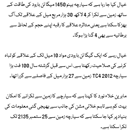
خیال کیا جا رہا ہے کہ سیارچہ بینو 1450 میگا ٹن بارود کی طاقت کے
ساتھ زمین سے ٹکرا کر 4 لاکھ 30 ہزار مربع میل کے علاقے تک آگ
بھڑکا سکتا ہے یعنی متاثرہ علاقے کا رقبہ اپنے حجم کے لحاظ سے
برطانیہ سے بھی 4 گنا بڑا ہوگا۔
خیال رہے کہ ایک گیگا ٹن بارودی مواد 10 میل تک کے علاقے کو تباہ
کرنے کی صلاحیت رکھتا ہے، اس سے قبل گزشتہ سال 100 فٹ بڑا
سیارچہ 2012 TC4 زمین سے 27 ہزار میل کے فاصلے سے گزرا تھا۔
ماہرین خلاء نورد کا کہنا ہے کہ سیارچے کا زمین سے ٹکرانے کا امکان
بہت کم ہے تاہم خلائی مشن کی جانب سے بھیجی گئی معلومات کی
بنیاد پر کہا جا سکتا ہے کہ سیارچہ زمین سے 25 ستمبر 2135 تک
ٹکرا سکتا ہے۔