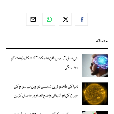
متعلقہ
نئی نسل ’’ریورس فلن ایفیکٹ‘‘ کا شکار، ذہانت کم
ہونے لگی
دنیا کی طاقتور ترین شمسی دوربین نے سورج کی
حیران کن اور انتہائی واضح تصاویر حاصل کرلیں