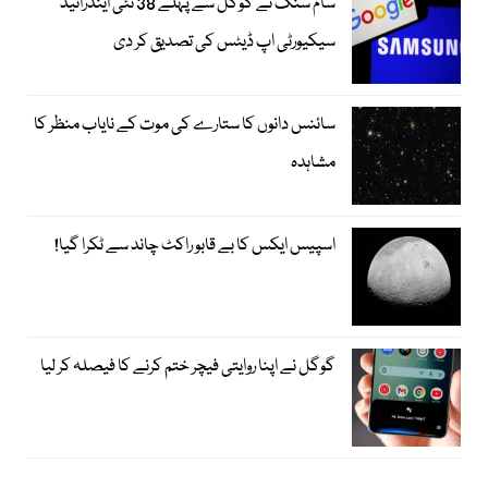
سام سنگ نے گوگل سے پہلے 38 نئی اینڈرائیڈ
سیکیورٹی اپ ڈیٹس کی تصدیق کر دی
سائنس دانوں کا ستارے کی موت کے نایاب منظر کا
مشاہدہ
اسپیس ایکس کا بے قابو راکٹ چاند سے ٹکرا گیا!
گوگل نے اپنا روایتی فیچر ختم کرنے کا فیصلہ کر لیا