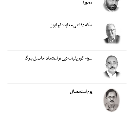
محور!
مکہ دفاعی معاہدہ اور ایران
عوام کو ریلیف دیں تو اعتماد حاصل ہوگا
یوم استحصال