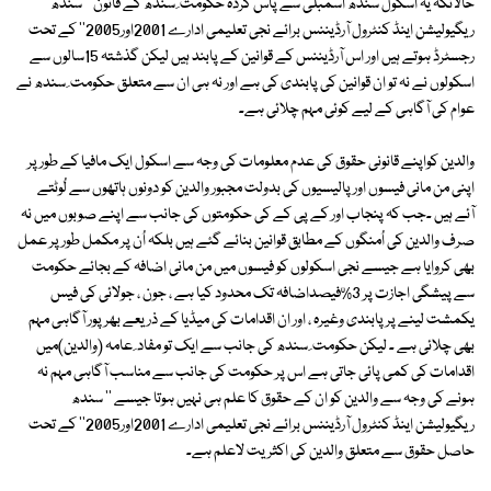
حالانکہ یہ اسکول سندھ اسمبلی سے پاس کردہ حکومت ِ سندھ کے قانون '' سندھ
ریگیولیشن اینڈ کنٹرول آرڈیننس برائے نجی تعلیمی ادارے 2001اور2005'' کے تحت
رجسٹرڈ ہوتے ہیں اور اس آرڈیننس کے قوانین کے پابند ہیں لیکن گذشتہ 15سالوں سے
اسکولوں نے نہ تو ان قوانین کی پابندی کی ہے اور نہ ہی ان سے متعلق حکومت ِ سندھ نے
عوام کی آگاہی کے لیے کوئی مہم چلائی ہے۔
والدین کواپنے قانونی حقوق کی عدم معلومات کی وجہ سے اسکول ایک مافیا کے طور پر
اپنی من مانی فیسوں اور پالیسیوں کی بدولت مجبور والدین کو دونوں ہاتھوں سے لُوٹتے
آئے ہیں ۔جب کہ پنجاب اور کے پی کے کی حکومتوں کی جانب سے اپنے صوبوں میں نہ
صرف والدین کی اُمنگوں کے مطابق قوانین بنائے گئے ہیں بلکہ اُن پر مکمل طور پر عمل
بھی کروایا ہے جیسے نجی اسکولوں کو فیسوں میں من مانی اضافہ کے بجائے حکومت
سے پیشگی اجازت پر 3%فیصداضافہ تک محدود کیا ہے ، جون ، جولائی کی فیس
یکمشت لینے پر پابندی وغیرہ ، اور ان اقدامات کی میڈیا کے ذریعے بھرپور آگاہی مہم
بھی چلائی ہے ۔ لیکن حکومت ِ سندھ کی جانب سے ایک تو مفاد ِ عامہ (والدین)میں
اقدامات کی کمی پائی جاتی ہے اس پر حکومت کی جانب سے مناسب آگاہی مہم نہ
ہونے کی وجہ سے والدین کو ان کے حقوق کا علم ہی نہیں ہوتا جیسے '' سندھ
ریگیولیشن اینڈ کنٹرول آرڈیننس برائے نجی تعلیمی ادارے 2001اور2005'' کے تحت
حاصل حقوق سے متعلق والدین کی اکثریت لاعلم ہے۔