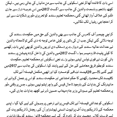
اسی بات کا فائدہ اُٹھاکر نجی اسکولوں کی جانب سے من مانیاں کی جاتی رہی ہیں ۔ لیکن
کچھ باشعور و باہمت والدین کی جانب سے اگست 2017میں اس عرصہ دراز سے جاری
ظلم کے خلاف آواز اٹھائی گئی۔ محکمہ تعلیم سندھ کو تحریری طور پر شکایات سے لے
کر احتجاجی ریلیاں تک نکالیں۔
کراچی چیمبر آف کامرس کی جانب سے بھی والدین کے حق میں حکومت ِ سندھ کی
توجہ دلائی گئی لیکن جب ان کی باتوں پر کوئی خاص توجہ نہ دی گئی تو لامحالہ والدین
نے عدالت عالیہ سندھ کے دروازے پر دستک دی اور یوں والدین کو بھی اپنی بات رکھنے
کا کوئی پلیٹ فارم میسر ہوا ۔ اگست 2017میں والدین کی داخل کردہ پٹیشن پر سندھ
ہائی کورٹ نے فوری نوٹس لیتے ہوئے بڑے نجی اسکولوں اور محکمہ تعلیم ،حکومت
سندھ کو بطور فریق معاملے کے حل کے لیے پابند کیا، اسکولوں کی جانب سے 2017میں
کیے گئے 15سے 20فیصد اضافے کو مسترد کیا اور انھیں مکمل فیصلہ آنے تک
5فیصد تک محدود رکھنے کا حکم امتناعی اور حکومت سندھ کو اس پر عمل کروانے اور
مانیٹرنگ کی ہدایات کے باوجود تاحال فیس کے واچر ایشو نہیں ہوئے ۔ جس پر وقتی طور
پر محکمہ تعلیم کے صوبائی وزیر جام مہتاب حسین ڈہر نے کچھ ہدایات جاری کیں۔
اسکولوں کو عدالتی فیصلہ آنے تک فیس پرانے نرخوں پر وصولی کے لیے کہا گیا ۔ اپنے
محکمہ کے ڈائریکٹوریٹ آف پرائیوٹ انسٹی ٹیوشنزاور اُن کے ریجنل ڈائریکٹوریٹ کے
لیے فرسٹ کلاس مجسٹریٹ کی نامزدگی کے لیے محکمہ قانون سندھ کو سفارشات پر