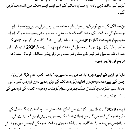
کرنے کے ساتھ ترقی یافتہ اور مساوی بنانے کے لیے اپنے اپنے ملک میں اقدامات کریں
گے۔
ان ممالک کے عزم کو دیکھتے ہوئے اقوام ِ متحدہ نے اپنے ذیلی اداروں یونیسیف اور
یونیسکو کی معرفت ایک مشترکہ حکمت عملی و عملدرآمدی منصوبہ تیار کیا اور اُسے
ملینیم ڈویلپمنٹ گولز 2015یعنی صد سالہ ترقیاتی اہداف کا نام دیا گیا جو 2015تک
حاصل کرنے تھے پھر ان کے حصول کی مدت کو پانچ سال بڑھا کر 2020 کردیا گیا ۔ ان
اہداف کے حصول کے لیے کم وسائل کے حامل اور ترقی پذیر ممالک کو مالی معاونت
فراہم کی جارہی ہے۔
دنیا کی ترقی کے لیے مجوزہ اہداف میں سب سے پہلا ہدف'' تعلیم عام کرنا'' قرار پایا ،
جس کے لیے مفت و معیاری تعلیم رکن ممالک کی اولین ذمے داری قرار دی گئی ۔ اس
لحاظ سے حکومت ِپاکستان ملک بھر میں عوام کو مفت و معیاری تعلیم کی فراہمی کی
پابند اور ذمے دار ہے ۔
آج ہم 2020کے دروازے پر کھڑے ہیں لیکن بدقسمتی سے پاکستان دیگر اہداف کی
طرح تعلیم کی فراہمی کے اس بنیادی ہدف کے حصول اور اپنی اولین ذمے داری کی
سرانجامی میں نہ صرف ناکام رہا ہے بلکہ معیاری و مفت تعلیم کی فراہمی میں تو وہ باقی