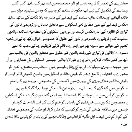
معاشرے کی تعمیر کا ذریعہ بنانے اور اقوام ِ متحدہ میںدنیا بھر کے ساتھ کیے گئے
وعدے کی تکمیل کے لیے اب حکومت سندھ کو چاہیے کہ وہ اس سنہری موقع سے
فائدہ اُٹھائے اورعدالت عالیہ سندھ کے فیصلے کے مندرجہ بالا نکات کے ساتھ ساتھ
مکمل فیصلے کے عین مطابق نجی اسکولوں سے متعلق متبادل اور ترمیمی قانون کی
تیاری کو 90یوم کے اندر مکمل کرے اور اس میں اسکولوں کی انتظامیہ ،اساتذہ ، والدین
سمیت تمام فریقین بالخصوص والدین کے حقوق کا خصوصی خیال رکھا جائے اور شعبہ
تعلیم کے حوالے سے صوبہ بھر میں اپنی رٹ قائم کرنے کو یقینی بنائے ۔جب کہ نئے
مسودے/قانون کی تیاری کے وقت والدین کے حقوق سے متعلق والدین کی جانب سے
اٹھائے گئے نکات کولازمی طور پر زیر غور لایا جائے ، جیسے : اسکولوں کی عمارتوں اور اُن
میں موجود ضروری سہولیات کی جانچ پڑتال ۔فیسوں میں اضافے سے متعلق والدین کو
مشورے یا اعتراض کا حق دینے کو یقینی بنانا۔ ہر اسکول میں والدین کمیٹی قائم کرنے کو
یقینی بنانا اور خلاف ورزی کی صورت میں لائسنس کی منسوخی ۔ صوبہ بھر کے تمام
اسکولوں میں کیٹگری کے حساب سے دو یا تین اقسام کی یونیفارم لاگو کرنا اور پھر
اسکولوں کو اُسی میں سے چوائس کا پابند بنانا۔ یونیفارم ، کُتب اور دیگر اشیاء کی اسکولوں
یا مخصوص دکانوں سے خریداری کی پابندی کو ختم کرنے کے لیے اقدامات کرنا۔ اور
فیسوں میں سالانہ اضافے کی شرح کو کم سے کم مقرر کرنا۔ اور طلبہ کی مجموعی تعداد
کے کم از کم دس فیصد اہل طلبہ کو تعلیمی وظائف دینے کی پابندی کو یقینی بنانا شامل
ہیں۔