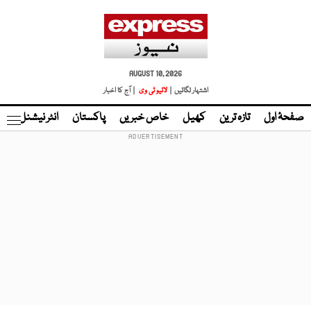
AUGUST 10, 2026
اشتہار لگائیں |
لائیو ٹی وی
| آج کا اخبار
صفحۂ اول
تازہ ترین
کھیل
خاص خبریں
پاکستان
انٹر نیشنل
ٹا