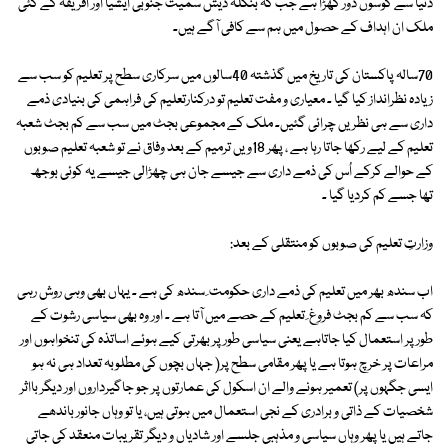
دنیا سے کوسوں دور کھڑا ہے جب کہ بنگلہ دیش سمیت جنوبی ایشیا اور افریقہ کے کئی
ملک ان اہداف کے حصول میں ہم سے کافی آگے ہیں۔
70سالہ پاکستان کی تاریخ میں گذشتہ 40سالوں میں سرکاری سطح پر تعلیم کو سب سے
زیادہ نظرانداز کیا گیا ۔ معیاری و مفت تعلیم تو درکنارتعلیم کی فراہمی کی بنیادی ذمے
داری سے ہی نظریں چرائی گئیں۔ ملک کے مجموعی بجٹ میں سب سے کم بجٹ شعبہ
تعلیم کے لیے رکھا جاتا رہا ہے ، پھر 18ویں ترمیم کے بعد وفاق نے تو شعبہ تعلیم صوبوں
کے حوالے کرکے اُس کی ذمے داری سے جیسے جان ہی چھڑالی جیسے یہ کوئی بوجھ
تھا جسے کم کردیا گیا ۔
وزارتِ تعلیم کی صوبوں کو منتقلی کے بعد:
اب سندھ بھر میں تعلیم کی ذمے داری حکومت ِ سندھ کی ہے ۔ یہاں بھی وہی روش رہی
کہ سب سے کم بجٹ فروغ ِ تعلیم کے حصے میں آتا ہے ۔ اور وہ بھی سیاسی رشوت کے
طور پر استعمال کیا جاتاہے یعنی سیاسی طور پر بھرتی کیے ہوئے اساتذہ کی تنخواہوں اور
مراعات پر خرچ ہوتا ہے یا پھر مقامی سطح پر( جہاں بچوں کی مطلوبہ تعداد ہی نہ ہو
ایسی جگہوں پر) تعمیر ہونے والے ان اسکول کی عمارتوں پر جو جاگیرداروں اور دیگر بااثر
شخصیات کے ذاتی و برادری کے نجی استعمال میں ہوتی ہیں، یا تو وہاں جانور باندھے
جاتے ہیں یا پھر وہاں سیاسی و مذہبی جلسے اور شادیاں و دیگر تقریبات منعقد کی جاتی