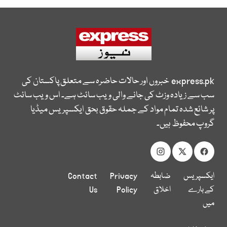
express.pk
خبروں اور حالات حاضرہ سے متعلق پاکستان کی
سب سے زیادہ وزٹ کی جانے والی ویب سائٹ ہے۔ اس ویب سائٹ
پر شائع شدہ تمام مواد کے جملہ حقوق بحق ایکسپریس میڈیا
گروپ محفوظ ہیں۔
ایکسپریس
ضابطہ
Privacy
Contact
کے بارے
اخلاق
Policy
Us
میں