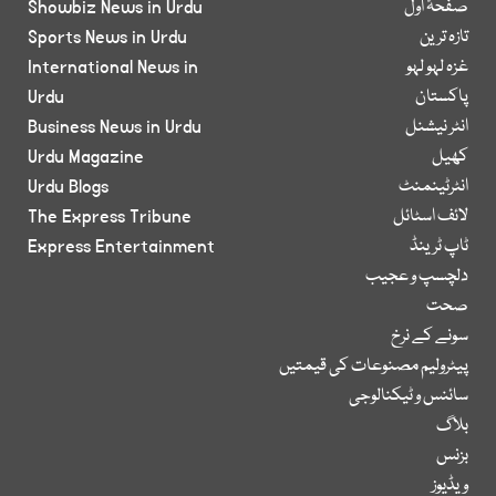
صفحۂ اول
Showbiz News in Urdu
تازہ ترین
Sports News in Urdu
غزہ لہو لہو
International News in
پاکستان
Urdu
انٹر نیشنل
Business News in Urdu
کھیل
Urdu Magazine
انٹرٹینمنٹ
Urdu Blogs
لائف اسٹائل
The Express Tribune
ٹاپ ٹرینڈ
Express Entertainment
دلچسپ و عجیب
صحت
سونے کے نرخ
پیٹرولیم مصنوعات کی قیمتیں
سائنس و ٹیکنالوجی
بلاگ
بزنس
ویڈیوز