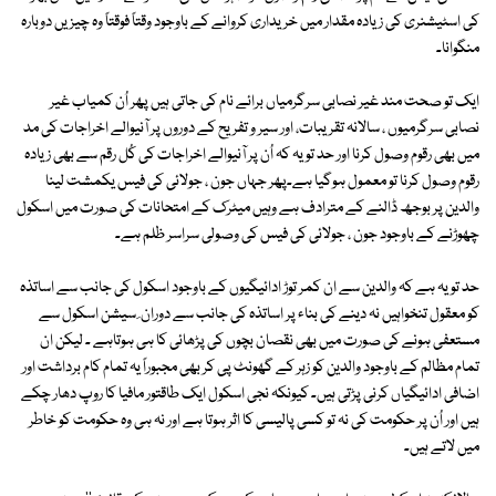
کی اسٹیشنری کی زیادہ مقدار میں خریداری کروانے کے باوجود وقتاً فوقتاً وہ چیزیں دوبارہ
منگوانا۔
ایک تو صحت مند غیر نصابی سرگرمیاں برائے نام کی جاتی ہیں پھر اُن کمیاب غیر
نصابی سرگرمیوں ، سالانہ تقریبات، اور سیر و تفریح کے دوروں پر آنیوالے اخراجات کی مد
میں بھی رقوم وصول کرنا اور حد تو یہ کہ اُن پر آنیوالے اخراجات کی کُل رقم سے بھی زیادہ
رقوم وصول کرنا تو معمول ہوگیا ہے۔پھر جہاں جون ، جولائی کی فیس یکمشت لینا
والدین پر بوجھ ڈالنے کے مترادف ہے وہیں میٹرک کے امتحانات کی صورت میں اسکول
چھوڑنے کے باوجود جون ، جولائی کی فیس کی وصولی سراسر ظلم ہے۔
حد تو یہ ہے کہ والدین سے ان کمر توڑ ادائیگیوں کے باوجود اسکول کی جانب سے اساتذہ
کو معقول تنخواہیں نہ دینے کی بناء پر اساتذہ کی جانب سے دوران ِ سیشن اسکول سے
مستعفی ہونے کی صورت میں بھی نقصان بچوں کی پڑھائی کا ہی ہوتاہے ۔ لیکن ان
تمام مظالم کے باوجود والدین کو زہر کے گھونٹ پی کر بھی مجبوراً یہ تمام کام برداشت اور
اضافی ادائیگیاں کرنی پڑتی ہیں۔ کیونکہ نجی اسکول ایک طاقتور مافیا کا روپ دھار چکے
ہیں اور اُن پر حکومت کی نہ تو کسی پالیسی کا اثر ہوتا ہے اور نہ ہی وہ حکومت کو خاطر
میں لاتے ہیں۔