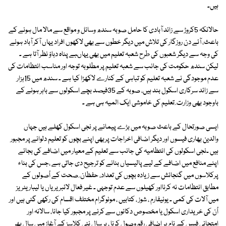
ہیں۔
حالانکہ 5کروڑ سے زائد آبادی کا حامل صوبہ سندھ وسائل و مواقع سے مالا مال ہونے کے
باعث، آئے دن روزگار کی تلاش میں دیگر خطوں سے بھی لاکھوں افراد یہاں آکر آباد ہونے
کی وجہ سے دیگر شعبوں کی طرح شعبہ تعلیم میں بھی یہاںبے پناہ دباؤ نظر آتا ہے ۔
لیکن سندھ حکومت کی جانب سے شعبہ تعلیم پر مطلوبہ توجہ اور مناسب انتظامات کی
عدم موجودگی نے شعبہ تعلیم کو تباہی کے کنارے لاکھڑا کیا ہے ۔ سندھ میں 15ہزار
سے زائد سرکاری اسکول بند ہیں، صوبہ کے 35فیصد بچے اسکولوں سے باہر ہونے کے
باوجود بھی وزارت ِ تعلیم کی خاموشی ایک المیہ ہی ہے ۔
ایسی صورتحال کے باعث صوبہ میں بڑے پیمانے پر نجی اسکول کھلے ہیں جہاں
والدین بھاری فیسوں اور دیگر اضافی اخراجات پربھی اپنے بچوں کو تعلیم دلوانے پر مجبور
ہیں ۔نجی اسکولوں کی انتظامیہ کی جانب سے تعلیم کے معیار میں اضافے کی بجائے
اپنے منافع میں اضافے کے لیے پالیسیاں بنانے کو ترجیح دی جاتی ہے ،جس کی بناء
پرکلاسوں میں گنجائش سے زیادہ بچوں کی تعداد، حفظان ِ صحت کے اُصولوں کے
مطابق انتظامات نہ کرنااور کھیلوں سے عدم توجہی ۔ غیر فعال لائبریریاں یا لیباریٹریز
میں آلات کی کمی ۔ یونیفارم ، شوز ، کتابیں ، مونوگرام مختلف اقسام کی رکھی گئی ہیں اور
اُن کی خریداری اسکول یا مخصوص دکانوں سے کرنے پر مجبور کیا جانا، سالانہ اور
امتحانی فیس کے نام پر اضافی رقم وصول کرنا ، ہر سال نئی کلاسز کے آغاز میں سال بھر