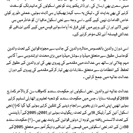
مبنی سمری بھی ارسال کی ، اور ڈائریکٹوریٹ کو نجی اسکولوں کی مانیٹرنگ کو سخت
کرنے کی بھی ہدایت کی ۔ لیکن یہ سب گیدڑ بھبکیاں ہی ثابت ہوئیں، عملی طور پر کوئی
خاص اقدامات نہیں کیے گئے ۔ اسی وجہ سے نجی اسکول مافیا ان کو خاطر میں ہی
نہیں لاتے اور ان کے رویے میں کوئی فرق نہ آیا ماسوائے فیس میں کیے گئے اضافے کو
عدالتی فیصلہ آنے تک مؤخر کرنے کے۔
اسی دوران والدین بالخصوص متاثرہ والدین کی جانب سے مجوزہ قوانین کے تحت والدین
کوحاصل حقوق سے متعلق میڈیا و سوشل میڈیا میں بڑی محنت اورتندوہی سے آگاہی
مہم چلائی اور ساتھ ہی عدالت میں مقدمے کی پیروی بھی کی اور والدین کے حقوق کے
تحفظ کے انتظامات سے متعلق سفارشات بھی تیار کرکے مقدمے کی پیروی کے دوران
عدالت عالیہ میں جمع کرائیں ۔
عدالت عالیہ نے والدین ، نجی اسکولوں اور حکومت ِ سندھ کاموقف سن کر بالآخر 5مارچ
2018کو فیصلہ سنایا ۔ جس میں حکومت ِ سندھ کو شعبہ تعلیم پر اتھارٹی تسلیم کرتے
ہوئے انھیں اپنی ذمے داری بخوبی سرانجام دینے کی تلقین کرتے ہوئے کہا گیا کہ(۱) نجی
اسکول آئین کے آرٹیکل 18بی کے تحت ریگولیٹ ہونے اور 2001و 2005کے آرڈیننس
کے تحت لائسنس یافتہ ہیں تو وہ ان دونوں قوانین کے پابند بھی ہیں ۔ (۲) حکومت سندھ
90دن کے اندر نجی اسکولوں میں فیسوں کے اضافے و دیگر اُمور سے متعلق 2005کے