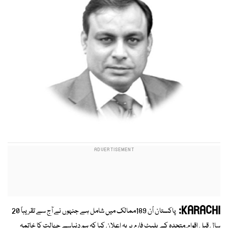
KARACHI:
پاکستان اُن 189ممالک میں شامل ہے جنہوں نے آج سے تقریباً 20
سال قبل اقوام ِ متحدہ کے پلیٹ فارم پریہ اعلان کیا کہ ہم دنیاسے جہالت کا خاتمہ