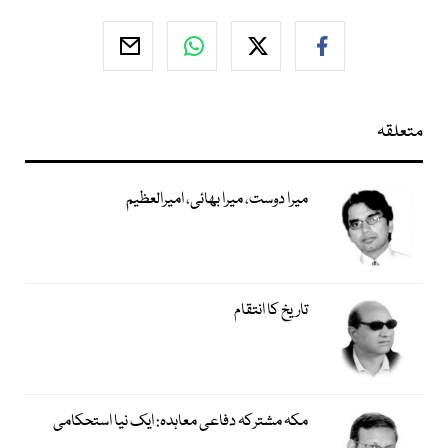
متعلقہ
میرا دوست، میرا بھائی، امیرالعظیم
تاریخ کا انتقام
مکہ مشترکہ دفاعی معاہدہ: ایک نیا استحکامی