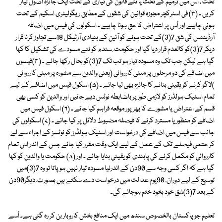
تحت ، اس میں ترمیم کے تحت یا نئے قانون کی تیاری کے تحت ایک جائزہ اُصول تیار
کریں ۔ (۳) فی اسٹرکچر مجوزہ قوانین کی شقوں کے مطابق ریگولیٹری اسکیم کے تحت
ہونی چاہیے اور اُس پر اعتراض کا حق ہونا چاہیے ۔ اسکولوں کی فیس میں اضافہ
آرڈیننس کی شق 7(3)کے تحت ہونے کو آئین کے بنیادی آرٹیکل 18سے تجاوز کرنا قرار
دیکر 7(3)کو کالعدم قرار دیا گیا اور حکومت ِ سندھ کو نئے مسودے کی تشکیل کا کہا
گیا ہے لیکن جب تک وہ مسودہ تیار ہو تب تک 7(3)کو بحال رکھا جائے ۔ (۴)فیسوں
میں اضافے کی دو مرحلوں پر مبنی کارروائی (یعنی والدین سے مشورہ پر مبنی کارروائی
)لاگو کرنے کو یقینی بنانے کا جائزہ بھی لیا جائے ۔ (۵) اسکول فیس میں اضافے کے لیے
تمام اسٹیک ہولڈرز کو لازمی طور پر باضابطہ نوٹس دیے جائیں اور والدین کو کسی بھی
قسم کے اعتراض یا مشورے کا بھرپور موقعہ فراہم کیا جائے ۔ (۶) اسکول فیس میں
اضافے کو منظور یا مسترد کرنے کا فیصلہ مضبوط دلائل پر کیا جائے ۔ (۷) اسکولوں کی
جانب سے فیس میں اضافے کی درخواست اور اسٹیک ہولڈرز کو نوٹسز کے اجراء سے لے
کر حتمی فیصلے تک کے عمل کے لیے ایک وقت مقرر کیا جائے جس کے اندر اس تمام
کارروائی کو مکمل کرنے کی پابندی کو یقینی بنایا جائے ۔ اور (۸) حکومت یا والدین کو کہا
گیا ہے کہ اگر کسی وجہ سے 90دن کے اندرنیا مسودہ تیار نہیں ہو پاتا تو وہ 7(3)میں
توسیع کے لیے دوران ِ 90یوم عدالت میں درخواست دے سکتے ہیں بصورت ِ دیگر90دن
کے بعد 7(3)شق خود بخود ختم ہوجائے گی۔
تعلیم جو پاکستان بالخصوص سندھ میں ایک منافع بخش کاروبار بن کر رہ گئی ہے۔ اُسے