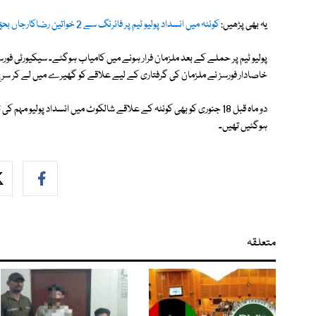
یہ بھی پڑھیں:
کوئٹہ میں انسداد پولیو ٹیم پر فائرنگ سے 2 خواتین رضاکارجاں بحق
پولیو ٹیم پر حملے کے بعد ملزمان فرار ہونے میں کامیاب ہوگئے۔ سیکیورٹی فورسز 
خاصادار فورسز نے ملزمان کی گرفتاری کے لیے علاقے کو گھیرے میں لے کر سرچ 
ہوگئیں تھیں۔
متعلقہ