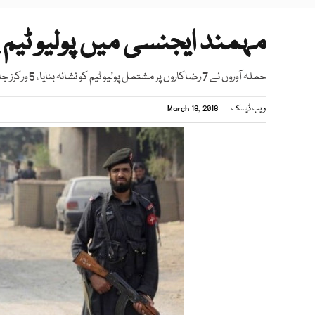
مہمند ایجنسی میں پولیو ٹیم پر حملے می
حملہ آوروں نے 7 رضاکاروں پر مشتمل پولیو ٹیم کو نشانہ بنایا، 5 ورکرز جان بچاکر محفوظ مقام تک پہنچنے میں کامیاب
ویب ڈیسک
March 18, 2018