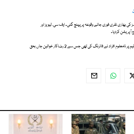
کی بھاری نفری فوری جائے وقوعہ پر پہنچ گئی۔ ایف سی، لیویز اور
آپریشن کردیا۔
دو ماہ قبل 18 جنوری کو بھی کوئٹہ کے علاقے شالکوٹ میں انسداد پولیو مہم کی ٹیم پر نامعلوم افراد نے فائرنگ کی تھی جس سے 2 رضاکار خواتین جاں بحق