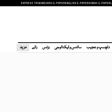
EXPRESS TRIBUNE
URDU E-PAPER
ENGLISH E-PAPER
SINDHI E-PAPER
L
دلچسپ و عجیب
سائنس و ٹیکنالوجی
بزنس
رائے
مزید