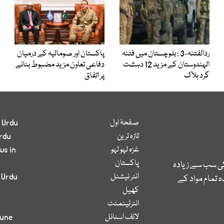
ردالفتنہ-3 : بلوچستان میں فتنہ
پاکستان اور صومالیہ کے درمیان
الہندوستان کے مزید 12 دہشت
دفاعی تعاون مزید مضبوط بنانے
گرد ہلاک
پر اتفاق
صفحۂ اول
 Urdu
تازہ ترین
rdu
غزہ لہو لہو
ws in
پاکستان
کی سب سے زیادہ
انٹر نیشنل
 Urdu
 تمام مواد کے
کھیل
انٹرٹینمنٹ
لائف اسٹائل
bune