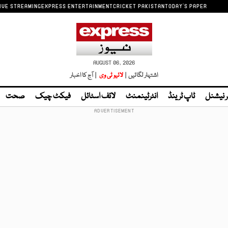
IVE STREAMING
EXPRESS ENTERTAINMENT
CRICKET PAKISTAN
TODAY'S PAPER
AUGUST 06, 2026
اشتہار لگائیں |
لائیو ٹی وی
| آج کا اخبار
ر نیشنل
ٹاپ ٹرینڈ
انٹرٹینمنٹ
لائف اسٹائل
فیکٹ چیک
صحت