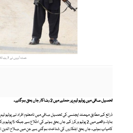
حملہ آوروں نے 7 رضاکاروں پر مشتمل پولیو ٹیم پر فائرنگ کی فوٹو:فائل
تحصیل صافی میں پولیو ٹیم پر حملے میں 2 رضاکار جاں بحق ہوگئے۔
بنایا۔ واقعے میں
کامیاب ہوئے۔ جاں بحق اہلکاروں کی شناخت ہوگئی ہے جن میں صلاح الدین اور