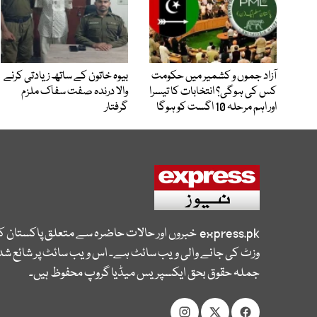
آزاد جموں و کشمیر میں حکومت
بیوہ خاتون کے ساتھ زیادتی کرنے
کس کی ہوگی؟ انتخابات کا تیسرا
والا درندہ صفت سفاک ملزم
اور اہم مرحلہ 10 اگست کو ہوگا
گرفتار
express.pk
خبروں اور حالات حاضرہ سے متعلق پاکستان 
وزٹ کی جانے والی ویب سائٹ ہے۔ اس ویب سائٹ پر شائع شدہ
جملہ حقوق بحق ایکسپریس میڈیا گروپ محفوظ ہیں۔