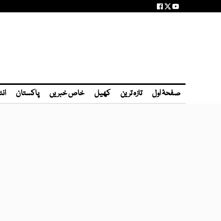
صفحۂ اول
تازہ ترین
کھیل
خاص خبریں
پاکستان
انٹ