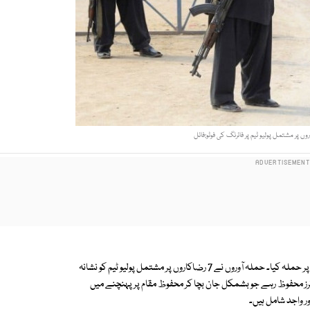
ذرائع کے مطابق مہمند ایجنسی کی تحصیل صافی میں نامعلوم افراد نے پولیو ٹیم پر حملہ کیا۔ حملہ آوروں نے 7 رضاکاروں پر مشتمل پولیو ٹیم کو نشانہ
 2 پولیو ورکرز کے جاں بحق ہونے کی اطلاع ہے جبکہ 5 پولیو ورکرز محفوظ رہے جو بشمکل جان بچا کر محفوظ مقام پر پہنچنے میں
 واجد شامل ہیں۔