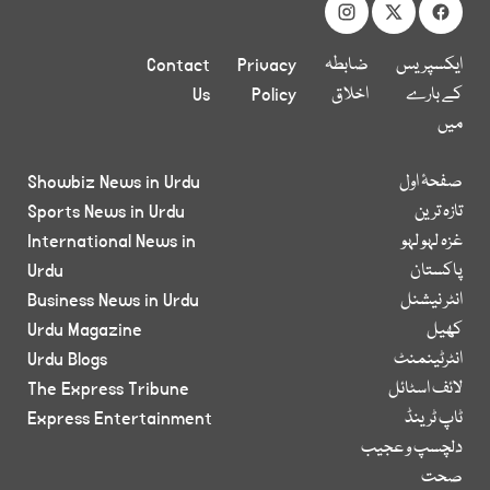
ایکسپریس
ضابطہ
Privacy
Contact
کے بارے
اخلاق
Policy
Us
میں
صفحۂ اول
Showbiz News in Urdu
تازہ ترین
Sports News in Urdu
غزہ لہو لہو
International News in
پاکستان
Urdu
انٹر نیشنل
Business News in Urdu
کھیل
Urdu Magazine
انٹرٹینمنٹ
Urdu Blogs
لائف اسٹائل
The Express Tribune
ٹاپ ٹرینڈ
Express Entertainment
دلچسپ و عجیب
صحت