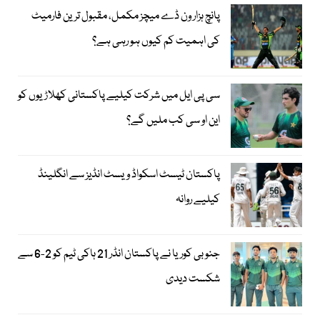
پانچ ہزار ون ڈے میچز مکمل، مقبول ترین فارمیٹ
کی اہمیت کم کیوں ہو رہی ہے؟
سی پی ایل میں شرکت کیلیے پاکستانی کھلاڑیوں کو
این او سی کب ملیں گے؟
پاکستان ٹیسٹ اسکواڈ ویسٹ انڈیز سے انگلینڈ
کیلیے روانہ
جنوبی کوریا نے پاکستان انڈر 21 ہاکی ٹیم کو 2-6 سے
شکست دیدی