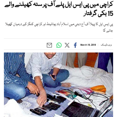
کراچی میں پی ایس ایل پلے آف پر سٹہ کھیلنے والے
15 بکی گرفتار
پی ایس ایل کا پہلا آف آج دبئی میں اسلام آباد یونائیٹڈ اور کراچی کنگز کے درمیان کھیلا
جائے گا
ویب ڈیسک
March 18, 2018