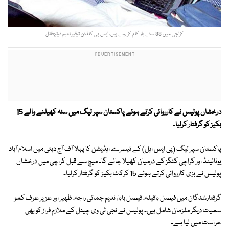
کراچی میں 88 سٹے باز کام کر رہے ہیں، ایس پی کلفٹن توقیر نعیم فوٹو:فائل
درخشاں پولیس نے کارروائی کرتے ہوئے پاکستان سپر لیگ میں سٹہ کھیلنے والے 15
بکیز کو گرفتار کرلیا۔
پاکستان سپر لیگ (پی ایس ایل) کے تیسرے ایڈیشن کا پہلا آف آج دبئی میں اسلام آباد
یونائیٹڈ اور کراچی کنگز کے درمیان کھیلا جائے گا۔ میچ سے قبل کراچی میں درخشاں
پولیس نے بڑی کارروائی کرتے ہوئے 15 کرکٹ بکیز کو گرفتار کرلیا۔
گرفتارشدگان میں فیصل بافیلہ، فیصل بابا، ندیم جمائی راجہ، ظہیر اور عزیر عرف کمو
سمیت دیگر ملزمان شامل ہیں۔ پولیس نے نجی ٹی وی چینل کے ملازم فراز کو بھی
حراست میں لیا ہے۔