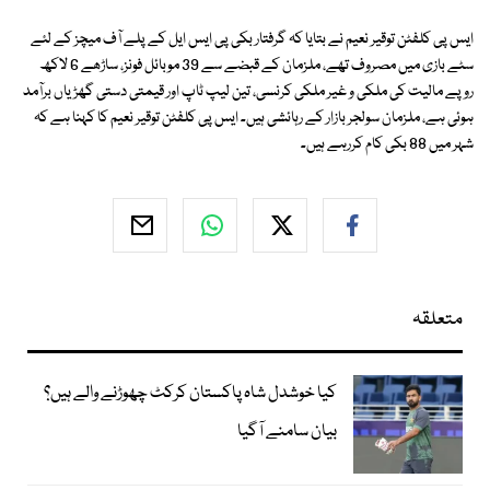
ایس پی کلفٹن توقیر نعیم نے بتایا کہ گرفتار بکی پی ایس ایل کے پلے آف میچز کے لئے
سٹے بازی میں مصروف تھے، ملزمان کے قبضے سے 39 موبائل فونز، ساڑھے 6 لاکھ
روپے مالیت کی ملکی و غیر ملکی کرنسی، تین لیپ ٹاپ اور قیمتی دستی گھڑیاں برآمد
ہوئی ہے، ملزمان سولجر بازار کے رہائشی ہیں۔ ایس پی کلفٹن توقیر نعیم کا کہنا ہے کہ
شہر میں 88 بکی کام کررہے ہیں۔
متعلقہ
کیا خوشدل شاہ پاکستان کرکٹ چھوڑنے والے ہیں؟
بیان سامنے آگیا