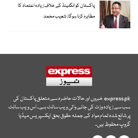
پاکستان کو انگلینڈ کے خلاف زیادہ اعتماد کا
مظاہرہ کرنا ہوگا: شعیب محمد
express.pk
خبروں اور حالات حاضرہ سے متعلق پاکستان کی
سب سے زیادہ وزٹ کی جانے والی ویب سائٹ ہے۔ اس ویب سائٹ
پر شائع شدہ تمام مواد کے جملہ حقوق بحق ایکسپریس میڈیا
گروپ محفوظ ہیں۔