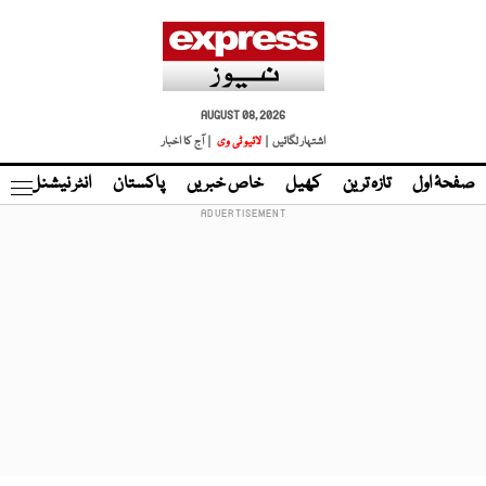
AUGUST 08, 2026
اشتہار لگائیں |
لائیو ٹی وی
| آج کا اخبار
صفحۂ اول
تازہ ترین
کھیل
خاص خبریں
پاکستان
انٹر نیشنل
ٹا