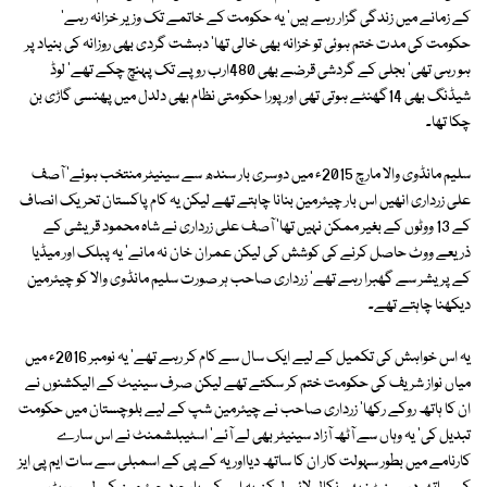
کے زمانے میں زندگی گزار رہے ہیں' یہ حکومت کے خاتمے تک وزیر خزانہ رہے'
حکومت کی مدت ختم ہوئی تو خزانہ بھی خالی تھا' دہشت گردی بھی روزانہ کی بنیاد پر
ہو رہی تھی' بجلی کے گردشی قرضے بھی 480ارب روپے تک پہنچ چکے تھے' لوڈ
شیڈنگ بھی 14گھنٹے ہوتی تھی اور پورا حکومتی نظام بھی دلدل میں پھنسی گاڑی بن
چکا تھا۔
سلیم مانڈوی والا مارچ 2015ء میں دوسری بار سندھ سے سینیٹر منتخب ہوئے' آصف
علی زرداری انھیں اس بار چیئرمین بنانا چاہتے تھے لیکن یہ کام پاکستان تحریک انصاف
کے 13 ووٹوں کے بغیر ممکن نہیں تھا' آصف علی زرداری نے شاہ محمود قریشی کے
ذریعے ووٹ حاصل کرنے کی کوشش کی لیکن عمران خان نہ مانے' یہ پبلک اور میڈیا
کے پریشر سے گھبرا رہے تھے' زرداری صاحب ہر صورت سلیم مانڈوی والا کو چیئرمین
دیکھنا چاہتے تھے۔
یہ اس خواہش کی تکمیل کے لیے ایک سال سے کام کر رہے تھے' یہ نومبر 2016ء میں
میاں نواز شریف کی حکومت ختم کر سکتے تھے لیکن صرف سینیٹ کے الیکشنوں نے
ان کا ہاتھ روکے رکھا' زرداری صاحب نے چیئرمین شپ کے لیے بلوچستان میں حکومت
تبدیل کی' یہ وہاں سے آٹھ آزاد سینیٹر بھی لے آئے' اسٹیبلشمنٹ نے اس سارے
کارنامے میں بطور سہولت کار ان کا ساتھ دیااور یہ کے پی کے اسمبلی سے سات ایم پی ایز