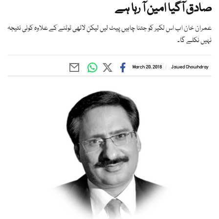
صادق آگیا امین آ رہا ہے
عمران خان اب اس لکیر کو جتنا چاہیں پیٹ لیں لیکن لاٹھی ٹوٹنے کے علاوہ کوئی نتیجہ
نہیں نکلے گا۔
March 20, 2018
Jawed Chowhdray