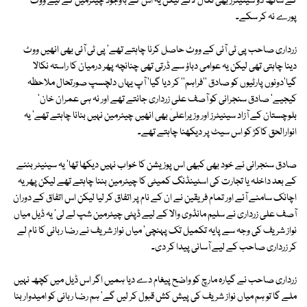
کے ساتھ دو سینیٹرز بھی نکال لائے لیکن یہ اس کے باوجود چیئرمین کے لیے ووٹ
پورے نہ کر سکے۔
زرداری صاحب پی ٹی آئی کے ووٹ حاصل کرنا چاہتے تھے' پی ٹی آئی بھی انھیں ووٹ
دینا چاہتی تھی لیکن یہ عوامی دباؤ سے ڈرتی تھی چنانچہ پھر درمیان کا راستہ نکالا
گیا'دونوں پارٹیوں کو صادق ''فراہم'' کر دیا گیا' آپ یہاں دلچسپ صورتحال ملاحظہ
کیجیے' صادق سنجرانی کو آصف علی زرداری جانتے تھے اور نہ ہی عمران خان'
بلوچستان کے آزاد سینیٹرز اور وزیراعلیٰ بھی انھیں چیئرمین نہیں بنانا چاہتے تھے' یہ
انوارالحق کاکڑ کو اس سیٹ پر دیکھنا چاہتے تھے۔
صادق سنجرانی نے خود بھی کبھی اس پوزیشن کا خواب نہیں دیکھا تھا' یہ سینیٹر بننے
کے بعد داخلہ یا تجارت کی اسٹینڈنگ کمیٹی کا چیئرمین بننا چاہتے تھے لیکن پھریہ
اچانک سامنے آئے اور تمام فریقین نے ان کے نام پر اتفاق کر لیا لیکن اس اتفاق کے دوران
آصف علی زرداری نے سلیم مانڈوی والا کے لیے ڈپٹی چیئرمین شپ لے لی' یہ ڈیل میاں
نواز شریف کی وجہ سے پایہ تکمیل تک پہنچی' میاں نواز شریف نے رضا ربانی کا نام لے
کر زرداری صاحب کے لیے آسانی پیدا کر دی۔
زرداری صاحب نے گیارہ مارچ کو واضح پیغام دے دیا ہمیں اگر اس ڈیل میں کچھ نہیں
ملے گا تو ہم میاں نواز شریف کی پیش کش قبول کر لیں گے' ہم رضا ربانی کو امیدوار بنا