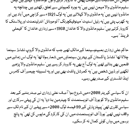
میمن اس مناسبت سے مونگ پھلی کا کاروبار کرنے والوں کو مانڈویا کہتے ہیں لیکن
سلیم مانڈوی والا میمن نہیں ہیں' یہ بوہرہ کمیونٹی سے تعلق رکھتے ہیں چنانچہ یہ
مانڈویا نہیں ہیں' یہ مانڈوی والا کہلاتے ہیں' یہ لوگ 1921ء سے کراچی میں آباد ہیں اور
یہ کھرب پتی ہیں'یہ رئیل اسٹیٹ' مینوفیکچرنگ' آٹو موبائل' انٹرٹینمنٹ اور پلاسٹک کا
کاروبار کرتے ہیں' سلیم مانڈوی والا کا خاندان 1960ء سے زرداری خاندان کا ''فیملی
فرینڈ'' ہے۔
حاکم علی زرداری بمبینوسینما کے مالک تھے جب کہ مانڈوی والا گروپ نشاط سینما
چلاتا تھا' نشاط پاکستان کے بہترین سینماؤں میں شمار ہوتا تھا' یہ لوگ اس زمانے میں
فلمیں بھی بناتے تھے' یہ لوگ آج بھی یہ کاروبار کر رہے ہیں' سلیم مانڈوی والا پڑھے
لکھے اور ذہین شخص ہیں' یہ کمرشل پائلٹ بھی ہیں اور یہ لسبیلہ چیمبر آف کامرس
اینڈ انڈسٹری کے صدر بھی رہے۔
ان کا سیاسی کیریئر 2008ء میں شروع ہوا' آصف علی زرداری نے صدر بننے کے بعد
سلیم مانڈوی والا کو بورڈ آف انویسٹمنٹ کا چیئرمین بنا دیا' یہ ان کی پہلی سرکاری اور
سیاسی تقرری تھی' پیپلز پارٹی کے 99 فیصد لوگ 2008ء سے پہلے ان کے نام تک سے
واقف نہیں تھے' بورڈ آف انویسٹمنٹ میں ان کی کارکردگی مایوس کن تھی' یہ پانچ
برسوں میں وہاں کوئی کمال نہ کر سکے۔