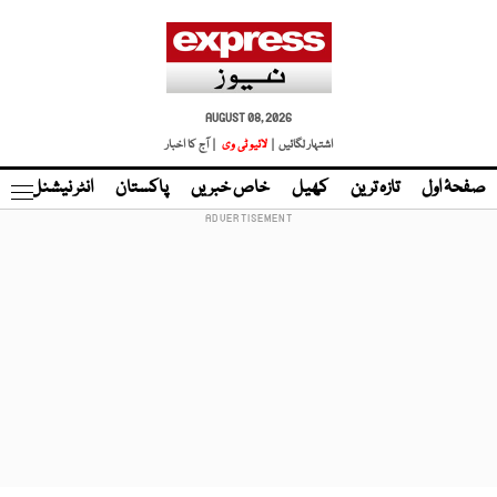
AUGUST 08, 2026
اشتہار لگائیں |
لائیو ٹی وی
| آج کا اخبار
صفحۂ اول
تازہ ترین
کھیل
خاص خبریں
پاکستان
انٹر نیشنل
ٹا