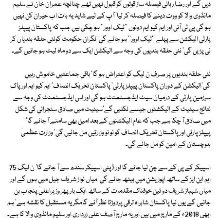
دیں گے اور رضا ربانی فیصلہ ساز قوتوں کو قبول نہیں تھے چنانچہ عمران خان نے سلیم
مانڈوی والا کو ووٹ دینے کا فیصلہ کر لیا' آپ کے لیے شاید یہ بات اب حیران کن نہیں
ہو گی پی ٹی آئی اور ایم کیو ایم دونوں ''ٹیک اوور'' ہو چکی ہیں جب کہ پاکستان پیپلز
پارٹی الیکشن سے پہلے ''ٹیک اوور'' ہو جائے گی' نگران حکومت کونئی حلقہ بندیاں کر
نی پڑیں گی' نئی حلقہ بندیوں کی وجہ سے الیکشن ایک سے دو ماہ لیٹ ہو جائیں گے۔
نئی حلقہ بندیوں پر صرف ن لیگ کو اعتراض ہو گا' باقی جماعتیں خامو ش رہیں
گی'الیکشن کے دوران پاکستان پیپلزپارٹی' پاکستان تحریک انصاف' ایم کیو ایم اور پاک
سرزمین پارٹی کے درمیان سیٹ ایڈجسٹمنٹ ہو گی اور اس ایڈجسٹمنٹ کی وجہ سے
نتائج سینیٹ کے الیکشنوں جیسے نکلیں گے'سینیٹ میں صادق سنجرانی کی شکل
میں صادق آ چکا ہے جب کہ عام الیکشنوں کے بعد امین بھی سامنے آ جائے گا'
پیپلزپارٹی اور پاکستان تحریک انصاف کو نو نو وزارتیں مل جائیں گی' وزارت عظمیٰ
بلوچستان کے امین کو مل جائے گی۔
اسپیکر کے پی کے سے چن لیا جائے گا اور ڈپٹی اسپیکر سندھ سے آ جائے گا' ن لیگ 75
ایم این ایز کے ساتھ اپوزیشن میں بیٹھ جائے گی' میاں نواز شریف جیل میں ہوں گے اور
میاں شہباز شریف دو تین خوفناک مقدمات کے ساتھ ایک بار پھر وزیراعلیٰ پنجاب بن
جائیں گے یوں نیا پاکستان شاہراہ ترقی پردوڑتا نظر آئے گامگر یہ مستقبل کا نقشہ ہے' ہم
ابھی 2018ء کے مارچ میں ہیں اور یہ مارچ آصف علی زرداری اور سلیم مانڈوی والا کا ہے۔