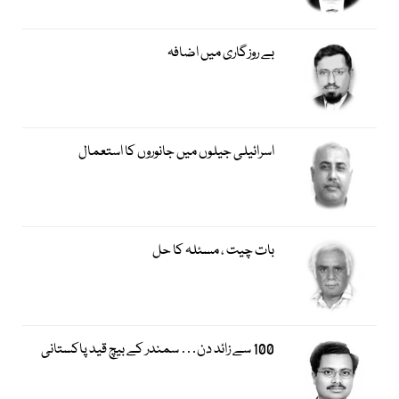
بے روزگاری میں اضافہ
اسرائیلی جیلوں میں جانوروں کا استعمال
بات چیت ، مسئلہ کا حل
100 سے زائد دن… سمندر کے بیچ قید پاکستانی