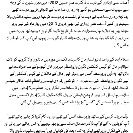
آصف علی زرداری کے دوست ڈاکٹر عاصم حسین 2012ء میں دہری شہریت کی وجہ
سے سینیٹ سے مستعفی ہو گئے' یہ زرداری صاحب کے انتہائی قریبی دوست تھے
چنانچہ زرداری صاحب نے دوست کی نشست پر دوست کو بٹھا دیایوں سلیم مانڈوی والا
سینیٹر بن گئے' آصف علی زرداری نے انھیں فروری 2013ء میں چار ماہ کے لیے وزیر
خزانہ بھی بنا دیا' یہ چار ماہ وزارت خزانہ کی تاریخ کا یاد گار ترین دورانیہ تھا' وزارت میں
اس دوران کیا کیا ہوتا رہا یہ آپ وزارت خزانہ کے لوگوں سے پوچھ لیں' آپ کے طوطے اڑ
جائیں گے۔
اسلام آباد کے واحد فائیو اسٹار مال کا سینما تک اس دور میں مانڈوی والا گروپ کو الاٹ
ہواتاہم مال کو گیس کنکشن نگران وزیراعظم میر ہزار خان کھوسوکے صاحبزادے نے
دلایا تھا' یہ ڈیل وزیراعظم آفس میں ہوئی تھی' مال کے مالکان نے گیس کنکشن کے
لیے نگران وزیراعظم کے صاحبزادے کو کتنی رقم دی نیب وزیراعظم شاہد خاقان عباسی
کو خط لکھ کر سارے ثبوت حاصل کر سکتا ہے' نگران وزیراعظم نے 45 دنوں میں
ساڑھے چار سال کے برابر کرپشن فرمائی' صرف کلاشنکوف کے 45 ہزار لائسنس جاری
ہوئے اور ہر لائسنس کی ''فیس'' وزیراعظم آفس کے صوفوں پر وصول کی گئی۔
لوگ بریف کیس کے ساتھ وزیراعظم آفس آتے تھے اور اپنا کام کروا کر چلے جاتے تھے'
آپ کو یقین نہ آئے تو آپ ڈاکٹر مصدق ملک سے پوچھ لیجیے' یہ اس زمانے میں پانی اور
بجلی کے نگران وزیر تھے لیکن یہ تمام بعد کی کہانیاں ہیں' ہم ابھی سلیم مانڈوی والا