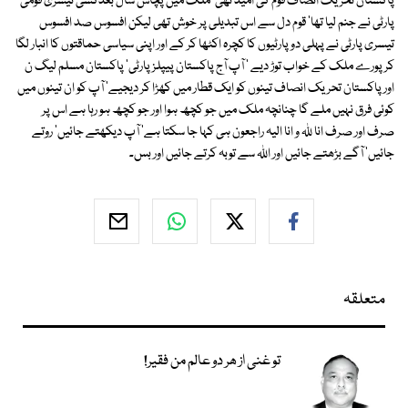
پاکستان تحریک انصاف قوم کی امید تھی' ملک میں پچاس سال بعدکسی تیسری قومی
پارٹی نے جنم لیا تھا' قوم دل سے اس تبدیلی پر خوش تھی لیکن افسوس صد افسوس
تیسری پارٹی نے پہلی دو پارٹیوں کا کچرہ اکٹھا کر کے اور اپنی سیاسی حماقتوں کا انبار لگا
کر پورے ملک کے خواب توڑ دیے ' آپ آج پاکستان پیپلز پارٹی' پاکستان مسلم لیگ ن
اور پاکستان تحریک انصاف تینوں کو ایک قطار میں کھڑا کر دیجیے' آپ کو ان تینوں میں
کوئی فرق نہیں ملے گا چنانچہ ملک میں جو کچھ ہوا اور جو کچھ ہو رہا ہے اس پر
صرف اور صرف انا للہ و انا الیہ راجعون ہی کہا جا سکتا ہے' آپ دیکھتے جائیں' روتے
جائیں' آگے بڑھتے جائیں اور اللہ سے توبہ کرتے جائیں اور بس۔
متعلقہ
تو غنی از ھر دو عالم من فقیر!