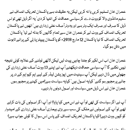
عمران خان تسلیم کریں یا نہ کریں لیکن یہ حقیقت ہے پاکستان تحریک انصاف نے
سلیم مانڈوی والا کو ووٹ دے کر سیاسی حماقت کی انتہا کر دی' یہ اگر ڈیل تھی تو اس
ڈیل کا صرف اور صرف ایک ونر ہے اور وہ ونر آصف علی زرداری ہیں' انھوں نے پاکستان
تحریک انصاف کے ووٹ لے کر عمران خان سے تمام گالیوں کا بدلہ لے لیا' پاکستان
تحریک انصاف کا نیا پاکستان 12 مارچ 2018ء کو پاکستان پیپلز پارٹی کے پرانے تابوت
میں دفن ہو گیا۔
عمران خان اب اس لکیر کو جتنا چاہیں پیٹ لیں لیکن لاٹھی ٹوٹنے کے علاوہ کوئی نتیجہ
نہیں نکلے گا' آپ سیاسی حماقت دیکھئے آپ نے اپنے 13 ووٹ آصف علی زرداری کی
جھولی میں ڈال دیے لیکن آپ سینیٹ میں اپوزیشن لیڈر کے لیے ایم کیو ایم کے در پر
جانے پر مجبور ہو گئے' کیایہ اصول ہیں' کیایہ سیاست ہے؟میں کہنے پر مجبور ہوں
عمران خان نے اس ڈیل میں سیاست اور اصول دونوں ہار دیے۔
آپ نے اگر سیاست کی تھی تو آپ نے اس میں کیا پایا؟ اور آپ اگر اصولوں کی بات کرتے
تھے تو آپ کے اصولوں نے ملک کی سب سے بڑی بیماری آصف علی زرداری کے امیدوار
کو کیوں ووٹ دیے؟کیا پاکستان تحریک انصاف کے پاس اس سوال کا کوئی جواب ہے؟