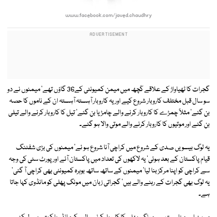
www.facebook.com/javed.chaudhry
گجرات کا ٹھیاواڑ کے علاقے کَچھ میں میمن کمیونٹی کے36 گاؤں تھے' میمنوں نے دو
سو سال قبل مختلف کاروبار شروع کیے اور یہ کاروبار آہستہ آہستہ ان کے ناموں کا حصہ
بن گئے' مثلاً چمڑے کا کاروبار کرنے والے چامڑیا بن گئے' تیل کا کاروبار کرنے والے تیلی
بن گئے اور موتیوں کا کاروبار کرنے والے موتی والا ہو گئے۔
یہ لوگ بیسویں صدی کے شروع میں کراچی آنا شروع ہو ئے' میمنوں کی بڑی شفٹنگ
قیام پاکستان کے بعد ہوئی' یہ لاکھوں کی تعداد میں پاکستان آئے اور پورٹ سٹی کی وجہ
سے کراچی کو اپنا مرکز بنا لیا' میمنوں کے ساتھ ساتھ بوہرہ کمیونٹی بھی کراچی آ گئی'
یہ لوگ بھی گجرات کے رہنے والے ہیں' گجراتی زبان میں مونگ پھلی کو مانڈوی کہا جاتا
ہے۔