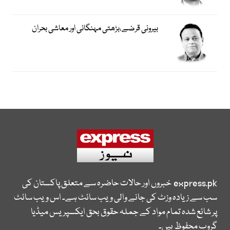
بیرونی قرضے،بڑھتی مہنگائی اور معاشی بحران
express.pk
خبروں اور حالات حاضرہ سے متعلق پاکستان کی
سب سے زیادہ وزٹ کی جانے والی ویب سائٹ ہے۔ اس ویب سائٹ
پر شائع شدہ تمام مواد کے جملہ حقوق بحق ایکسپریس میڈیا
گروپ محفوظ ہیں۔