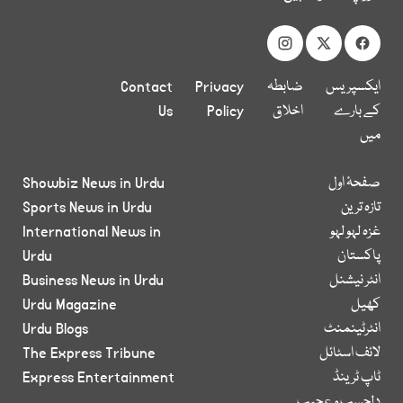
ایکسپریس
ضابطہ
Privacy
Contact
کے بارے
اخلاق
Policy
Us
میں
صفحۂ اول
Showbiz News in Urdu
تازہ ترین
Sports News in Urdu
غزہ لہو لہو
International News in
پاکستان
Urdu
انٹر نیشنل
Business News in Urdu
کھیل
Urdu Magazine
انٹرٹینمنٹ
Urdu Blogs
لائف اسٹائل
The Express Tribune
ٹاپ ٹرینڈ
Express Entertainment
دلچسپ و عجیب