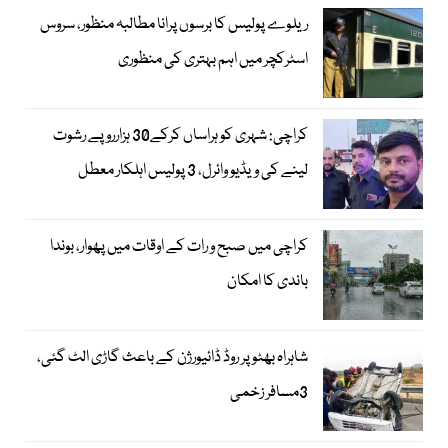
ریلوے پولیس کا برسوں پرانا مطالبہ منظور، سروس
اسٹرکچر میں اہم بہتری کی منظوری
کراچی: شہری کو ہراساں کرکے30 ہزارروپے رشوت
لینے کی ویڈیو وائرل، 3 پولیس اہلکار معطل
کراچی میں صبح و رات کے اوقات میں پھوار، بوندا
باندی کا امکان
شاہراہ بھٹو پر روڈ ڈائیورژن کے باعث گاڑی الٹ گئی،
3مسافر زخمی