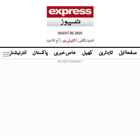
AUGUST 06, 2026
اشتہار لگائیں |
لائیو ٹی وی
| آج کا اخبار
صفحۂ اول
تازہ ترین
کھیل
خاص خبریں
پاکستان
انٹر نیشنل
ٹا