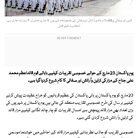
تزئین اور صفائی پر60ملازم مامور،آرائش اورصفائی کے باوجودعام شہریوں کا مزار پر حاضری کا سلسلہ جاری ہے،
انتظامیہ۔ فوٹو: فائل
یوم پاکستان 23 مارچ کے حوالے خصوصی تقریبات کیلیے بابائے قوم قائداعظم محمد
علی جناح کے مزارکی تزئین وآرائش اور صفائی کا کام شروع کردیاگیا ہے۔
23 مارچ کو یوم پاکستان پر بانی پاکستان کی عظیم قربانیوں کو خراج عقیدت پیش کرنے
کیلیے ہر سال کی طرح خصوصی تقاریب منعقد کی جاتی ہیں یوم پاکستان پر شہریوں کی
بڑی تعداد بھی مزار قائد پہنچتی ہے امسال تقریبات کو چار چاند لگانے کیلیے مزار قائد
کی تزئین وآرائش شروع کردی گئی ہے۔
خصوصی تقریب کو جاذب نظر بنانے کیلیے مزار قائد کے احاطے میں خوشنما موسمی