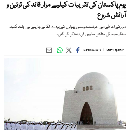
یوم پاکستان کی تقریبات کیلیے مزار قائد کی تزئین و
آرائش شروع
مزارکے احاطے میں خوشنماموسمی پھولوں کے پودے لگائے جارہے ہیں، بلند گنبد،
سنگ مرمرکی منقش جالیوں کی دھلائی کی گئی۔
March 20, 2018
Staff Reporter