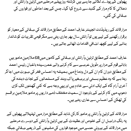
پھولوں کے پودے لگائے جارہے ہیں گزشتہ روز پہلے مرحلے میں تزئین وآرائش اور
دھلائی کا کام مزار کے گنبد سے شروع کیا گیا۔ جس کے بعد احاطوں اور فواروں کی
صفائی کی گئی۔
مزار قائد کے ریذیڈنٹ انجینئر عارف احمد کے مطابق مزار قائد کی صفائی کے معیار کو
برقرار رکھنے کے لیے یوں تو آرائش سال بھر جاری رہتی ہے مگر قومی تقریبات کو شاندار
بنانے کے لیے کچھ اضافی اقدامات اٹھائے جاتے ہیں ۔
عارف احمد کے مطابق تزئین وآرائش اور صفائی کے کاموں میں60 ملازمین مامور ہیں
بابائے قوم کے مزار پر طویل عرصے سے کام کرنے والے عمررسیدہ باغبان رئیس احمد
کے مطابق دوران کام ان کے دل ودماغ میں ہمیشہ یہ احساس فخر کی صورت میں اجاگر
رہتا ہے کہ وہ عظیم ہستی اور برصغیر پا ک وہند کے مسلمانوں کے نجات دہندہ کی
آخری آرام گاہ کے ایک ادنیٰ سے خادم ہیں اور یہی وجہ ہے کہ کئی گھنٹوں تک کڑی
دھوپ میں کام کرنے کے باوجود ان سمیت مختلف ذمے داریوں پر مامور ملازمین ہر قسم
کی تھکن کے احساس سے عاری رہتے ہیں۔
مزار قائد کے تزئین وآرائش پر مامور کارکن شاہد کے مطابق مزار میں لہلہلاتے پھولوں کے
یہ رنگ دراصل ان کے خلوص اور عقیدت کے ہیں تزئین وآرائش کے دوسرے مرحلے
میں مزار قائد کے بیرونی حصے میں موجود فواروں کی مشینوں کے ذریعے صفائی جبکہ