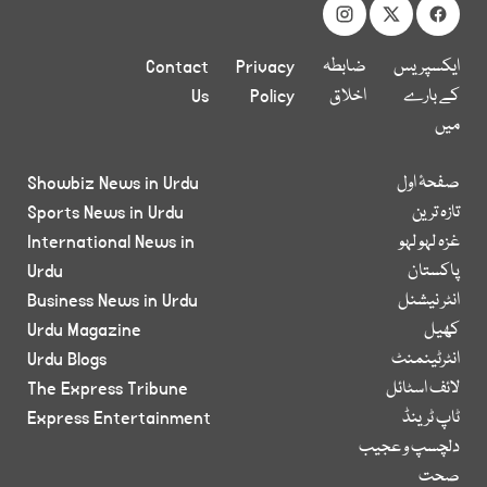
ایکسپریس
ضابطہ
Privacy
Contact
کے بارے
اخلاق
Policy
Us
میں
صفحۂ اول
Showbiz News in Urdu
تازہ ترین
Sports News in Urdu
غزہ لہو لہو
International News in
پاکستان
Urdu
انٹر نیشنل
Business News in Urdu
کھیل
Urdu Magazine
انٹرٹینمنٹ
Urdu Blogs
لائف اسٹائل
The Express Tribune
ٹاپ ٹرینڈ
Express Entertainment
دلچسپ و عجیب
صحت