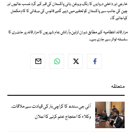
خارجی اور داخلی دروازوں کا رنگ وروغن ،بانی پاکستان کی قبر کے گرد نصب جالیوں اور
چین کی جانب سے پاکستان کو تحفے میں دیے گئے فانوس کی صفائی کا کام مکمل
کیاجائے گا۔
مزار قائد انتظامیہ کے مطابق دوران تزئین وآرائش عام شہریوں کا مزار قائد پر حاضری کا
سلسلہ تواتر سے جاری ہے۔
متعلقہ
آئی جی سندھ کا کراچی بار کی قیادت سے ملاقات،
وکلاء کا احتجاج ختم کرنے کا اعلان