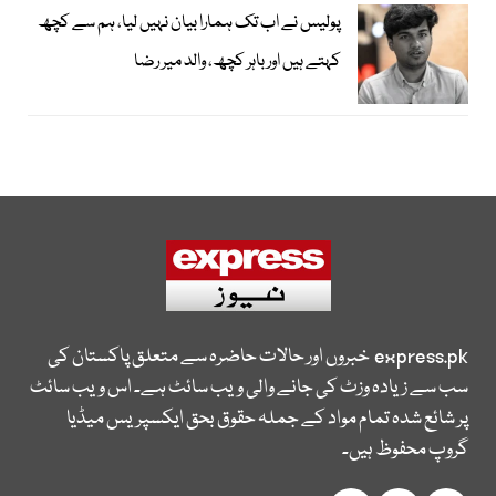
پولیس نے اب تک ہمارا بیان نہیں لیا، ہم سے کچھ
کہتے ہیں اور باہر کچھ، والد میر رضا
express.pk
خبروں اور حالات حاضرہ سے متعلق پاکستان کی
سب سے زیادہ وزٹ کی جانے والی ویب سائٹ ہے۔ اس ویب سائٹ
پر شائع شدہ تمام مواد کے جملہ حقوق بحق ایکسپریس میڈیا
گروپ محفوظ ہیں۔