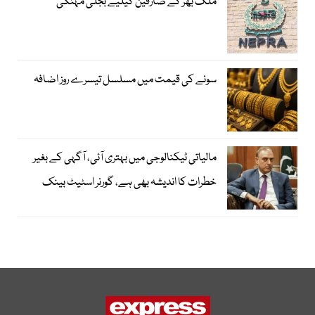
ملک بھر کے صارفین کیلیے بجلی مہنگی
سونے کی قیمت میں مسلسل تیسرے روز اضافہ
مالیاتی ٹیکنالوجی میں بہتری آئی، آگہی کے بغیر
خطرات کا اندیشہ بھی ہے، گورنر اسٹیٹ بینک