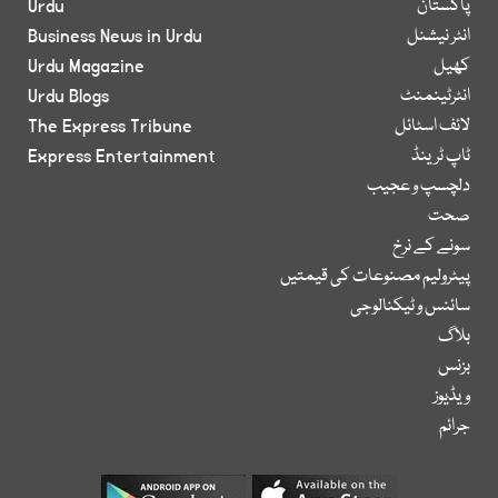
پاکستان
Urdu
انٹر نیشنل
Business News in Urdu
کھیل
Urdu Magazine
انٹرٹینمنٹ
Urdu Blogs
لائف اسٹائل
The Express Tribune
ٹاپ ٹرینڈ
Express Entertainment
دلچسپ و عجیب
صحت
سونے کے نرخ
پیٹرولیم مصنوعات کی قیمتیں
سائنس و ٹیکنالوجی
بلاگ
بزنس
ویڈیوز
جرائم