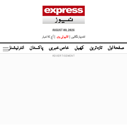
AUGUST 09, 2026
اشتہار لگائیں |
لائیو ٹی وی
| آج کا اخبار
صفحۂ اول
تازہ ترین
کھیل
خاص خبریں
پاکستان
انٹر نیشنل
ٹا