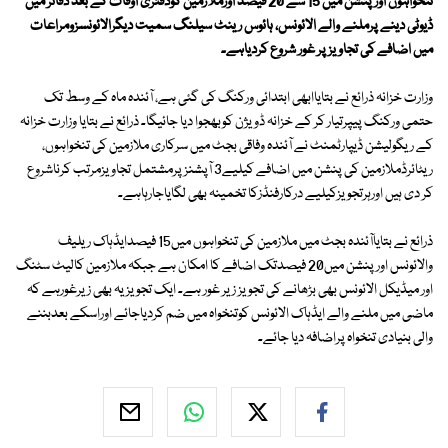
تنخواہوں اورپنشن میں 15 سے 20 فیصد اورملازمین کودفتری اوقات کے بعد دفاتر میں
ڈیوٹی دینے پرملنے والے الائونس، ہائوس رینٹ سیلنگ سمیت دیگرالائونسزومراعات
میں اضافے کی تجاویز پر غور شروع کردیاہے۔
وزارت خزانہ ذرائع نے بتایاابھی ابتدائی ورکنگ کی گئی ہے، آئندہ ماہ کے وسط تک
حتمی ورکنگ پیپرتیار کر کے خزانہ ڈویژن کوبھجوا دیا جائیگا۔ ذرائع نے بتایا وزارت خزانہ
کے ریگولیشن ڈیپارٹمنٹ نے آئندہ وفاقی بجٹ میں سرکاری ملازمین کی تنخواہوں،
ریٹائرڈملازمین کی پنشن میں اضافے کیلیے3 آپشنزپرمشتمل تجاویزمرتب کرناشروع
کر دی ہیں اورہرتجویزکیلیے درکارفنڈزکا تخمینہ بھی لگایاجارہاہے۔
ذرائع نے بتایاآئندہ بجٹ میں ملازمین کی تنخواہوں میں15 فیصدایڈہاک ریلیف
والائونس اورپنشن میں20 فیصدتک اضافے کا امکان ہے جبکہ ملازمین کالیٹ سٹنگ
اور میڈیکل الائونس بھی بڑھانے کی تجویز زیر غور ہے۔ ایک تجویزیہ بھی زیرغورہے کہ
ماضی میں ملنے والے ایڈہاک الائونس کوتنخواہ میں ضم کردیاجائے اوراسکے بعدبننے
والی بنیادی تنخواہ پراضافہ دیا جائے۔