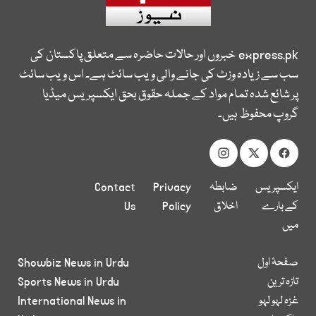
express.pk
خبروں اور حالات حاضرہ سے متعلق پاکستان کی
سب سے زیادہ وزٹ کی جانے والی ویب سائٹ ہے۔ اس ویب سائٹ
پر شائع شدہ تمام مواد کے جملہ حقوق بحق ایکسپریس میڈیا
گروپ محفوظ ہیں۔
ایکسپریس
ضابطہ
Privacy
Contact
کے بارے
اخلاق
Policy
Us
میں
صفحۂ اول
Showbiz News in Urdu
تازہ ترین
Sports News in Urdu
غزہ لہو لہو
International News in