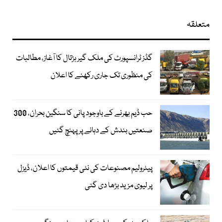
متعلقہ
گڈز ٹرانسپورٹ کی ملک گیر ہڑتال کا آغاز، مطالبات
کی منظوری تک جاری رکھنے کا اعلان
حب ڈیم بھرنے کے باوجود پانی کا سنگین بحران، 300
صنعتیں بندش کے دہانے پر پہنچ گئیں
پیٹرولیم مصنوعات کی نئی قیمتوں کا اعلان، ڈیزل
پر لیوی مزید بڑھا دی گئی