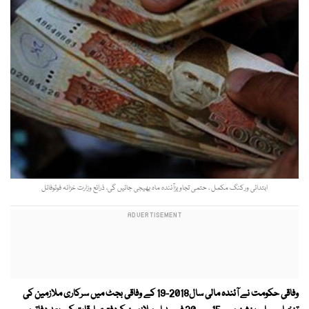
ابتدائی ورکنگ مکمل ، حتمی تجاویزآئندہ ماہ بھیجی جائیں گی، ذرائع وزارت خزانہ فوٹوفائل
وفاقی حکومت نے آئندہ مالی سال2018-19 کے وفاقی بجٹ میں سرکاری ملازمین کی