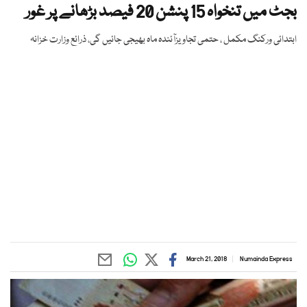
بجٹ میں تنخواہ 15 پنشن 20 فیصد بڑھانے پر غور
ابتدائی ورکنگ مکمل ، حتمی تجاویزآئندہ ماہ بھیجی جائیں گی، ذرائع وزارت خزانہ
March 21, 2018
Numainda Express