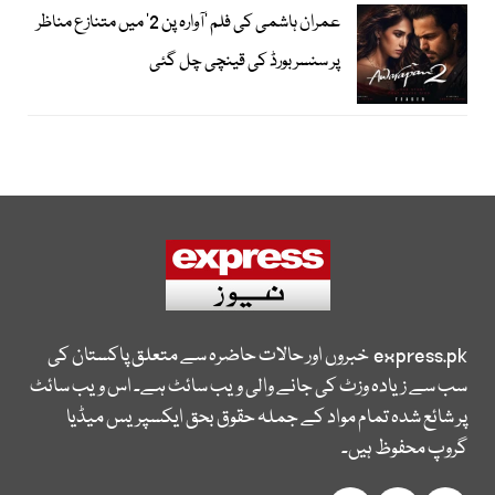
عمران ہاشمی کی فلم ’آوارہ پن 2‘ میں متنازع مناظر
پر سنسر بورڈ کی قینچی چل گئی
express.pk
خبروں اور حالات حاضرہ سے متعلق پاکستان کی
سب سے زیادہ وزٹ کی جانے والی ویب سائٹ ہے۔ اس ویب سائٹ
پر شائع شدہ تمام مواد کے جملہ حقوق بحق ایکسپریس میڈیا
گروپ محفوظ ہیں۔