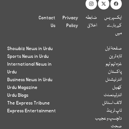
ایکسپریس
ضابطہ
Privacy
Contact
کے بارے
اخلاق
Policy
Us
میں
صفحۂ اول
Showbiz News in Urdu
تازہ ترین
Sports News in Urdu
غزہ لہو لہو
International News in
پاکستان
Urdu
انٹر نیشنل
Business News in Urdu
کھیل
Urdu Magazine
انٹرٹینمنٹ
Urdu Blogs
لائف اسٹائل
The Express Tribune
ٹاپ ٹرینڈ
Express Entertainment
دلچسپ و عجیب
صحت