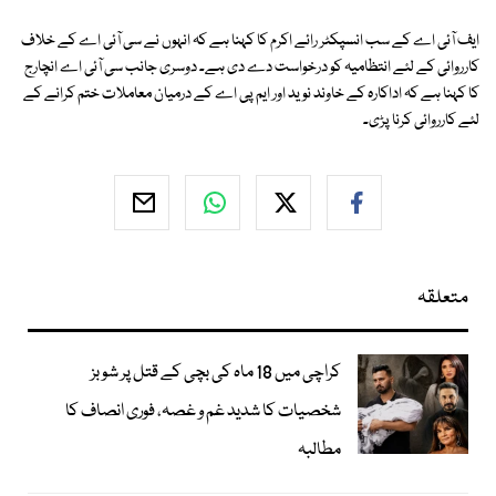
ایف آئی اے کے سب انسپکٹر رائے اکرم کا کہنا ہے کہ انہوں نے سی آئی اے کے خلاف
کارروائی کے لئے انتظامیہ کو درخواست دے دی ہے۔ دوسری جانب سی آئی اے انچارج
کا کہنا ہے کہ اداکارہ کے خاوند نوید اور ایم پی اے کے درمیان معاملات ختم کرانے کے
لئے کارروائی کرنا پڑی۔
متعلقہ
کراچی میں 18 ماہ کی بچی کے قتل پر شوبز
شخصیات کا شدید غم و غصہ، فوری انصاف کا
مطالبہ