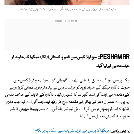
ملزم نوید ڈھائی کروڑ روپے کے مقدمہ میں ایف آئی اے گجرات کا اشتہاری تھا ؛ فوٹوفائل
PESHAWAR:
حج فراڈ کیس میں نامور پاکستانی اداکارہ میگھا کے خاوند کو
حراست میں لےلیا گیا۔
ایکسپریس نیوز کے مطابق ایف آئی اے نے کارروائی کرتے ہوئے حج فراڈ کیس میں
ملوث اداکارہ میگھا کے خاوند نویدکو حراست میں لے لیا۔ ملزم نوید ڈھائی کروڑ روپے
کے مقدمہ میں ایف آئی اے گجرات کا اشتہاری تھا۔ اداکارہ کے خاوند کے خلاف مقامی
ایم پی اے عمران ظفر کے بھائی نے مقدمہ درج کرا رکھا تھا۔ ایف آئی اے ٹیم جب ملزم
کو تھانہ لے کر پہنچی تو سی آئی اے کی ٹیم نے ایف آئی اے سے چھینا جھپٹی کرکے
ملزم نوید کو اپنی تحویل میں لے لیا۔
یہ بھی پڑھیں:
میگھا کا بزنس مین نوید شر یف سے اسکائپ پر نکاح