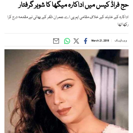
حج فراڈ کیس میں اداکارہ میگھا کا شوہر گرفتار
اداکارہ کے خاوند کے خلاف مقامی ایم پی اے عمران ظفر کے بھائی نے مقدمہ درج کرا
رکھا تھا
ویب ڈیسک
March 21, 2018