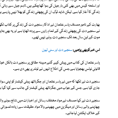
اور اسلحہ کیس میں بھی کئی بار جیل کی ہوا کھاچکے ہیں، تاہم جیل سے رہائی 
زندگی کا آغاز کیا ہے، لیکن شاید لوگ ان کی پچھلی زندگی کو بھلا نہیں پارہے ہ
بھارت کے نامور مصنف یاسر عثمان نے اداکار سنجے دت کی زندگی پر کتاب لک
نے سنجے دت کی پچھلی زندگی کے تمام رازوں سے پردہ اٹھایا ہے اور یہ بھی بتایا 
موت کے تین سال بعد تک سنجے دت روئے نہیں تھے۔
اس خبرکوبھی پڑھیں:
سنجے دت اور سنی لیون
یاسر عثمان کی کتاب میں پیش کیے گئے مبینہ حقائق پر سنجے دت بالکل خوش 
قانونی نوٹس بھجوایا ہے،جس کی اطلاع انہوں نے ٹوئٹر پر بھی دی ہے۔
سنجے دت نے لکھا کہ میں نے یاسر عثمان اور جگرناتھ پبلی کیشنز کو اپنی سوانح
جاری کیا ہے، جس کے جواب میں جگرناتھ پبلی کیشنز کی جانب سے کہا گیا ہے ک
چھاپنے والے رسائل اور میگزین میں چھپنے والا مواد حقیقت سے زیادہ تصوراتی خیا
کے خلاف ایکشن لیاجائے۔