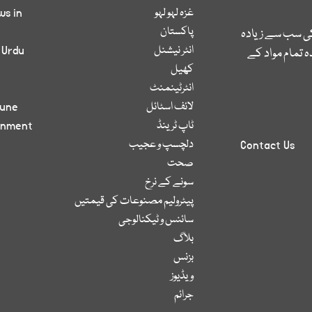
غزہ لہو لہو
ws in
پاکستان
کی سب سے زیادہ
انٹر نیشنل
 Urdu
 تمام مواد کے
کھیل
انٹرٹینمنٹ
لائف اسٹائل
bune
ٹاپ ٹرینڈ
inment
دلچسپ و عجیب
Contact Us
صحت
سونے کے نرخ
پیٹرولیم مصنوعات کی قیمتیں
سائنس و ٹیکنالوجی
بلاگ
بزنس
ویڈیوز
جرائم