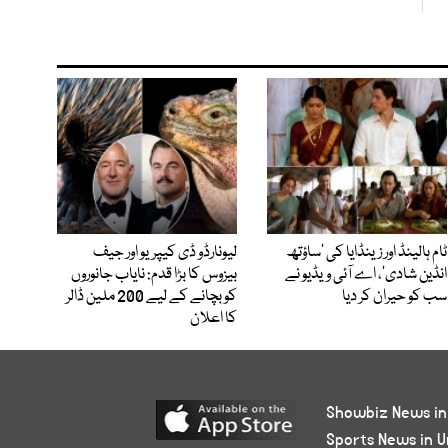
ٹام ہالینڈ اور زینڈایا کی ’ساؤتھ
لیونارڈو ڈی کیپریو اور جیف
انڈین شادی‘، اے آئی ویڈیو نے
بیزوس کا بڑا قدم: نایاب جانوروں
سب کو حیران کر دیا
کو بچانے کے لیے 200 ملین ڈالر
کا اعلان
Showbiz News in
Sports News in U