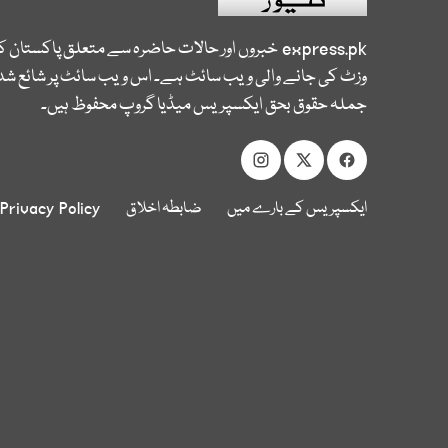
express.pk
خبروں اور حالات حاضرہ سے متعلق پاکستان 
وزٹ کی جانے والی ویب سائٹ ہے۔ اس ویب سائٹ پر شائع شدہ
جملہ حقوق بحق ایکسپریس میڈیا گروپ محفوظ ہیں۔
ایکسپریس کے بارے میں
ضابطہ اخلاق
Privacy Policy