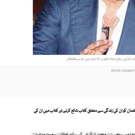
نز کو اپنی سوانح حیات لکھنے کا اختیار نہیں دیا ہے۔فوٹوفائل
عثمان کو ان کی زندگی سے متعلق کتاب شائع کرنے اور کتاب میں ان کی
ی ابتدا میں سنجے دت متعدد اداکاراؤں کے ساتھ تعلقات سمیت منشیات