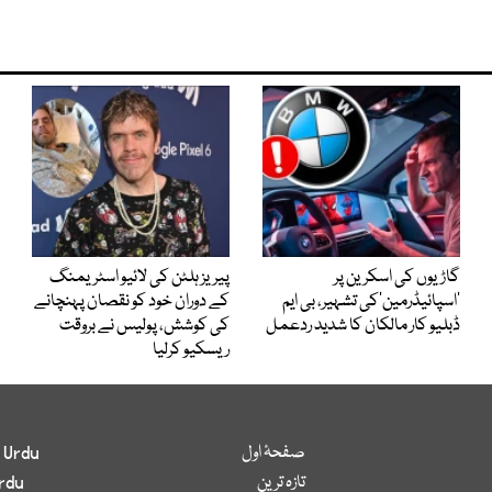
گاڑیوں کی اسکرین پر
پیریز ہلٹن کی لائیو اسٹریمنگ
’اسپائیڈرمین‘کی تشہیر، بی ایم
کے دوران خود کو نقصان پہنچانے
ڈبلیو کار مالکان کا شدید ردعمل
کی کوشش، پولیس نے بروقت
ریسکیو کرلیا
صفحۂ اول
 Urdu
تازہ ترین
rdu