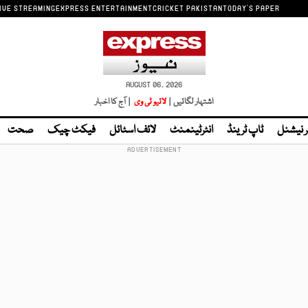
IVE STREAMING
EXPRESS ENTERTAINMENT
CRICKET PAKISTAN
TODAY'S PAPER
AUGUST 06, 2026
اشتہار لگائیں |
لائیو ٹی وی
| آج کا اخبار
ر نیشنل
ٹاپ ٹرینڈ
انٹرٹینمنٹ
لائف اسٹائل
فیکٹ چیک
صحت