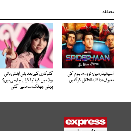
متعلقہ
’اسپائیڈر مین: نو وے ہوم‘ کی
گلوکاری کے بعد بلی ایلش ہالی
معروف اداکارہ انتقال کرگئیں
ووڈ میں کیا نیا کرنے جارہی ہیں؟
پہلی جھلک سامنے آگئی