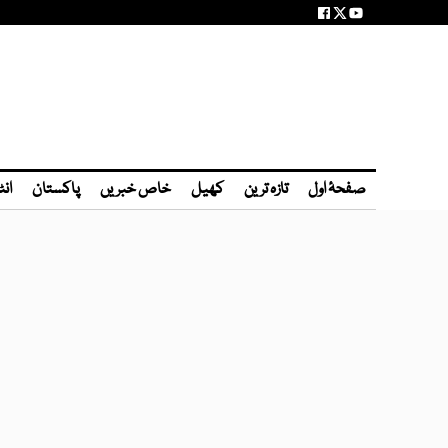
صفحۂ اول
تازہ ترین
کھیل
خاص خبریں
پاکستان
انٹ