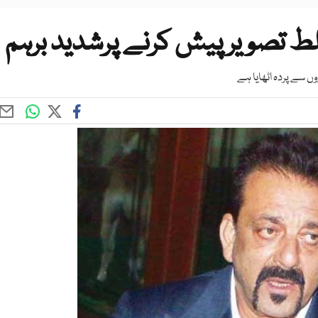
 تصویر پیش کرنے پرشدید برہم
سے پردہ اٹھایا ہے