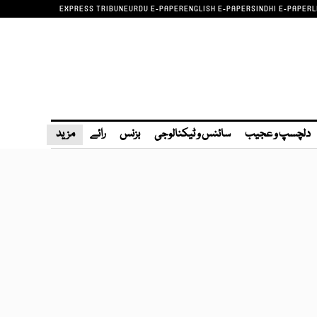
EXPRESS TRIBUNE
URDU E-PAPER
ENGLISH E-PAPER
SINDHI E-PAPER
L
دلچسپ و عجیب
سائنس و ٹیکنالوجی
بزنس
رائے
مزید