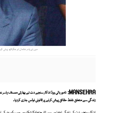
میں نے یاسر عثمان اور جگرناتھ پبلی کیش
MANSEHRA:
نامور بالی ووڈ اداکار سنجے دت نے بھارتی مصنف یاسر 
زندگی سے متعلق غلط حقائق پیش کرنے پر قانونی نوٹس جاری کردیا۔
اداکار سنجے دت کی زندگی ابتدا ہی سے اتار چڑھاؤکا شکاررہی ہے۔ کیریئر ک