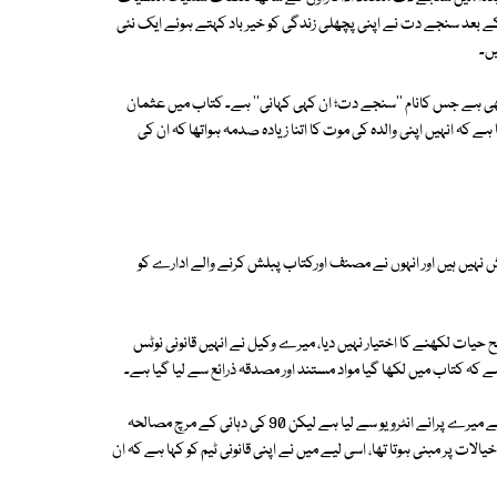
کے بعد سنجے دت نے اپنی پچھلی زندگی کو خیر باد کہتے ہوئے ایک نئی
یں۔
ھی ہے جس کانام ''سنجے دت؛ ان کہی کہانی'' ہے۔ کتاب میں عثمان
ہے کہ انہیں اپنی والدہ کی موت کا اتنا زیادہ صدمہ ہواتھا کہ ان کی
نہیں ہیں اور انہوں نے مصنف اورکتاب پبلش کرنے والے ادارے کو
 حیات لکھنے کا اختیار نہیں دیا، میرے وکیل نے انہیں قانونی نوٹس
ہ کتاب میں لکھا گیا مواد مستند اور مصدقہ ذرائع سے لیا گیا ہے۔
سنجے دت نے کہا مصنف نے مواد مختلف رسائل اور اخبارات میں شائع ہونے والے میرے پرانے انٹرویو سے لیا ہے لیکن 90 کی دہائی کے مرچ مصالحہ
لات پر مبنی ہوتا تھا، اسی لیے میں نے اپنی قانونی ٹیم کو کہا ہے کہ ان