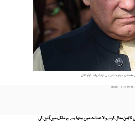
صد پر سوالیہ نشان ہے، نواز شریف : فوٹو: فائل
کا امن بحال کرنے والا عدالت میں بیٹھا ہے اور ملک میں آئین کی