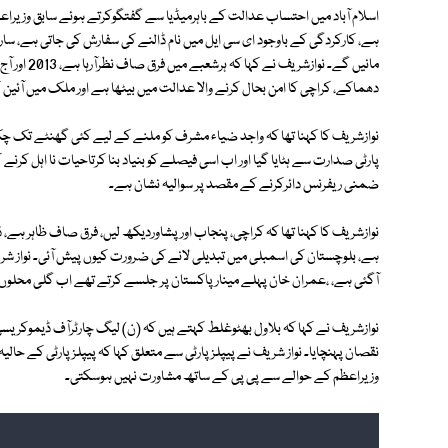
اسلام آباد میں احتساب عدالت کے باہرمیڈیا سے گفتگوکرتے ہوئے سابق وزیراعظم
ہے، کارکردگی کے باوجود ای سی ایل میں نام ڈالنے کی سفارش کی جاتی ہے، سارا م
مانیں گے۔ ن
دھماکے، کراچی کا امن بحال کرنے والا عدالت میں بیٹھا ہے اور ملک میں آئین
نوازشریف کا کہنا تھا کہ واجد ضیاء مشرف کو ملنے کے لیے کئی گھنٹے تک چک 
پارٹی صدارت سے ہٹایا گیا اور اب اسی فیصلے کو بنیاد بنا کرتاحیات نا اہل کرنے 
ضمنی ریفرنس دائرکرنے کے مقصد پر سوالیہ نشان ہے۔
ہے، بلوچستان کی اسمبلی میں تبدیلی لانے کی ضرورت کیوں پیش آئی۔ نواز شری
آگئی ہے، ،عمران خان پہلے مینار پاکستان پر جلسے کرتے تھے اب گلی محلوں 
نوازشریف نے کہا کہ بلاول بھٹوغلط کہتے ہیں کہ (ن) لیگ چارٹرآف ڈیموکریسی 
نقصان پہنچایا۔ نواز شریف نے پیپلز پارٹی سے متعلق کہا کہ پیپلز پارٹی کے حال
وزیراعظم کے حوالے سے پی پی کے ساتھ مشاورت نہیں ہوسکتی۔