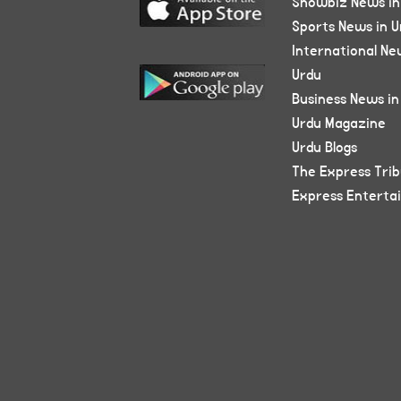
Showbiz News in
Sports News in U
International Ne
Urdu
Business News in
Urdu Magazine
Urdu Blogs
The Express Tri
Express Enterta