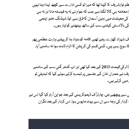
 نوازشریف کا کہنا تھا کہ میرا تو کسی ادارے سے کچھ لینا دینا نہیں
عاملہ ہی کالا لگتا ہے جب کہ عوام نے نہ یہ فیصلہ مانا اور نہ ہی
وازشریف نے کہا کہ ہرشعبے میں فرق صاف نظرآرہا ہے، 2013 اور آج کی معیشت میں زمین آسمان کا فرق ہے، لوڈ شیڈنگ ختم، ایٹمی
 کی بالادستی کیلئے سب کے ساتھ بیٹھنے کو تیار ہوں۔
شہزاد کھڑے رہتے تھے، اقامہ کو بنیاد بنا کر پہلے وزارت عظمی پھر
کا سوچ رہے ہیں۔ کسی قسم کی کرپشن کا الزام ثابت ہوا نہ سامنے آیا،
نوازشریف کا کہنا تھا کہ کراچی، پنجاب اورپشاوردیکھ لیں، فرق صاف ظاہر ہے، ڈالرکی قیمت 2013 کے بعد کیا تھی اور اب کدھر گئی سب کے سامنے
ف نے عمران خان کے جلسوں پر تبصرہ کرتے ہوئے کہا کہ تبدیلی تو
میں کرتے ہیں۔
سے پیچھے ہٹی، چارٹرآف ڈیموکریسی کے بعد جو این آراو کیا گیا اس نے
یہ کردار کی وجہ سے ان سے بہت مایوس ہوا، اس کردار کے بعد نگران