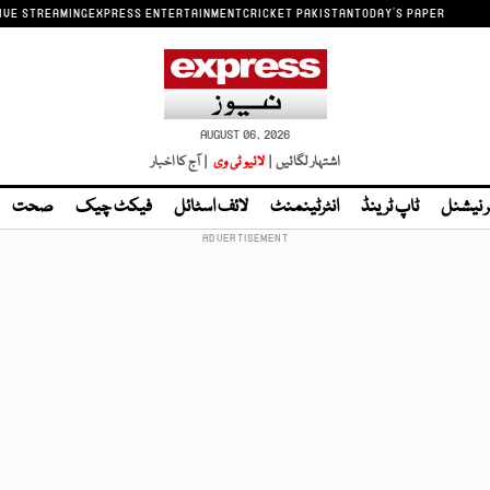
IVE STREAMING
EXPRESS ENTERTAINMENT
CRICKET PAKISTAN
TODAY'S PAPER
AUGUST 06, 2026
اشتہار لگائیں |
لائیو ٹی وی
| آج کا اخبار
ر نیشنل
ٹاپ ٹرینڈ
انٹرٹینمنٹ
لائف اسٹائل
فیکٹ چیک
صحت