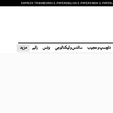
EXPRESS TRIBUNE
URDU E-PAPER
ENGLISH E-PAPER
SINDHI E-PAPER
L
دلچسپ و عجیب
سائنس و ٹیکنالوجی
بزنس
رائے
مزید