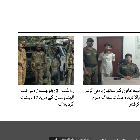
بیوہ خاتون کے ساتھ زیادتی کرنے
ردالفتنہ-3 : بلوچستان میں فتنہ
والا درندہ صفت سفاک ملزم
الہندوستان کے مزید 12 دہشت
گرفتار
گرد ہلاک