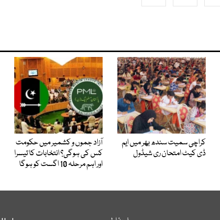
کراچی سمیت سندھ بھر میں ایم
آزاد جموں و کشمیر میں حکومت
ڈی کیٹ امتحان ری شیڈول
کس کی ہوگی؟ انتخابات کا تیسرا
اور اہم مرحلہ 10 اگست کو ہوگا