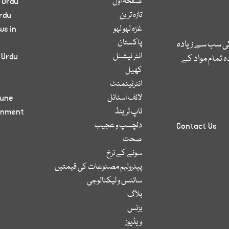
صفحۂ اول
 Urdu
تازہ ترین
rdu
غزہ لہو لہو
ws in
پاکستان
کی سب سے زیادہ
انٹر نیشنل
 Urdu
 تمام مواد کے
کھیل
انٹرٹینمنٹ
لائف اسٹائل
bune
ٹاپ ٹرینڈ
inment
دلچسپ و عجیب
Contact Us
صحت
سونے کے نرخ
پیٹرولیم مصنوعات کی قیمتیں
سائنس و ٹیکنالوجی
بلاگ
بزنس
ویڈیوز