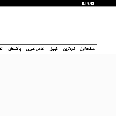
صفحۂ اول
تازہ ترین
کھیل
خاص خبریں
پاکستان
انٹ