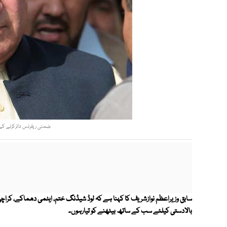
ضمنی ریفرنس دائرکرنے کے مق
سابق وزیراعظم نوازشریف کا کہنا ہے کہ لوڈ شیڈنگ ختم، ایٹمی دھماکے، کراچی 
بالادستی کیلئے سب کے ساتھ بیٹھنے کو تیارہوں۔