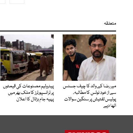
متعلقہ
میر رضا کے والد کا چیف جسٹس
پیٹرولیم مصنوعات کی قیمتوں
سے از خود نوٹس کا مطالبہ،
پر ٹرانسپورٹرز کا ملک بھر میں
پولیس تفتیش پر سنگین سوالات
پہیہ جام ہڑتال کا اعلان
اٹھا دیے