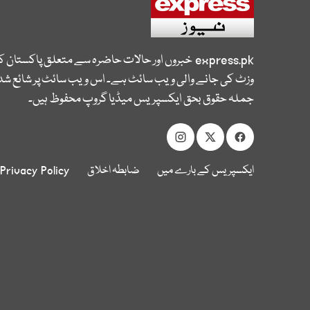
express.pk
خبروں اور حالات حاضرہ سے متعلق پاکستان 
وزٹ کی جانے والی ویب سائٹ ہے۔ اس ویب سائٹ پر شائع شدہ
جملہ حقوق بحق ایکسپریس میڈیا گروپ محفوظ ہیں۔
ایکسپریس کے بارے میں
ضابطہ اخلاق
Privacy Policy