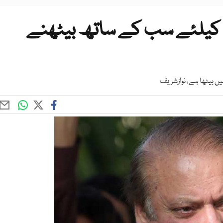
 کیلئے سب کے ساتھ بیٹھنے
یں بیٹھا ہے، نوازشریف