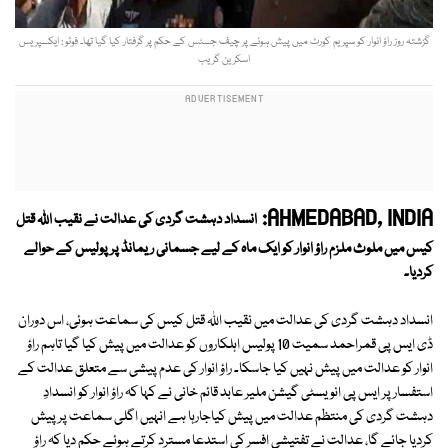
گزشتہ روز راؤ انوار کو سپریم کورٹ میں پیش ہونے پر چیف جسٹس کے حکم پر گرفتار کیا گیا تھا۔ فوٹو : ایکسپریس
اسکرین گریب
AHMEDABAD, INDIA:
انسداد دہشت گردی کی عدالت نے نقیب اللہ قتل
کیس میں ملوث ملزم راؤ انوار کو ایک ماہ کے لیے جسمانی ریمانڈ پر پولیس کے حوالے
کردیا۔
انسداد دہشت گردی کی عدالت میں نقیب اللہ قتل کیس کی سماعت ہوئی، اس دوران
ڈی ایس پی قمراحمد سمیت 10 پولیس اہلکاروں کو عدالت میں پیش کیا گیا تاہم راؤ
انوار کو عدالت میں پیش نہیں کیا جاسکا۔ راؤ انوار کی عدم پیشی سے متعلق عدالت کے
استفسار پر ایس پی انویسٹی گیشن ملیر عابد قائم خانی نے کہا کہ راؤ انوار کو انسدادِ
دہشت گردی کی منتظم عدالت میں پیش کیاجارہا ہے انہیں اگلی سماعت پر پیش
کردیا جائے گا، عدالت نے تفتیشی افسر کی استدعا مسترد کرتے ہوئے حکم دیا کہ راؤ