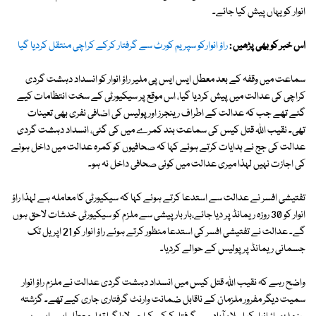
انوار کو یہاں پیش کیا جائے۔
اس خبر کو بھی پڑھیں :
راؤ انوارکو سپریم کورٹ سے گرفتار کرکے کراچی منتقل کردیا گیا
سماعت میں وقفہ کے بعد معطل ایس ایس پی ملیر راؤ انوار کو انسداد دہشت گردی
کراچی کی عدالت میں پیش کردیا گیا، اس موقع پر سیکیورٹی کے سخت انتظامات کیے
گئے تھے جب کہ عدالت کے اطراف رینجرز اور پولیس کی اضافی نفری بھی تعینات
تھی۔ نقیب اللہ قتل کیس کی سماعت بند کمرے میں کی گئی، انسداد دہشت گردی
عدالت کی جج نے ہدایات کرتے ہوئے کہا کہ صحافیوں کو کمرہ عدالت میں داخل ہونے
کی اجازت نہیں لہذا میری عدالت میں کوئی صحافی داخل نہ ہو۔
تفتیشی افسر نے عدالت سے استدعا کرتے ہوئے کہا کہ سیکیورٹی کا معاملہ ہے لہذا راؤ
انوار کو 30 روزہ ریمانڈ پر دیا جائے،بار بار پیشی سے ملزم کو سیکیورٹی خدشات لاحق ہوں
گے۔ عدالت نے تفتیشی افسر کی استدعا منظور کرتے ہوئے راؤ انوار کو 21 اپریل تک
جسمانی ریمانڈ پر پولیس کے حوالے کردیا۔
واضح رہے کہ نقیب اللہ قتل کیس میں انسداد دہشت گردی عدالت نے ملزم راؤ انوار
سمیت دیگر مفرور ملزمان کے ناقابل ضمانت وارنٹ گرفتاری جاری کیے تھے۔ گزشتہ