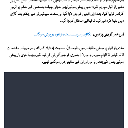
روز ملزم راؤ انوار کو اسلام آباد سے گرفتار کرکے کراچی لایا گیا تھا۔ معطل ایس ایس پی
ملیر راؤ انوار سپریم کورٹ میں پیش ہوئے تھے جہاں چیف جسٹس کے حکم پر انہیں
گرفتار کرلیا گیا۔ بعد ازاں انہیں کراچی لایا گیا اور سخت سیکیورٹی میں بکتر بند گاڑی
میں بٹھا کر ملیر کینٹ تھانے منتقل کردیا گیا۔
اس خبر کو بھی پڑھیں :
انکاؤنٹر اسپیشلسٹ راؤ انوار روپوش ہوگئے
ملزم راؤ انوار پر جعلی مقابلے میں نقیب اللہ سمیت 4 افراد کے قتل اور جھوٹے مقدمات
قائم کرنے کا الزام ہے۔ راؤ انوار 19 جنوری کو جے آئی ٹی کی ٹیم کے روبرو آخری بار پیش
ہوئے جس کے بعد راؤ انوار اور ان کے ساتھی فرار ہوگئے تھے۔