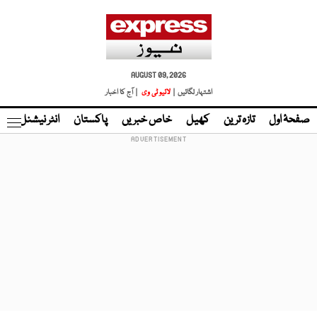
AUGUST 09, 2026
اشتہار لگائیں |
لائیو ٹی وی
| آج کا اخبار
صفحۂ اول
تازہ ترین
کھیل
خاص خبریں
پاکستان
انٹر نیشنل
ٹا