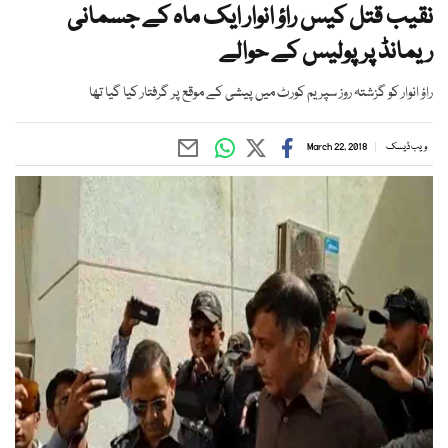
نقیب قتل کیس راؤ انوار ایک ماہ کے جسمانی
ریمانڈ پرپولیس کے حوالے
راؤ انوار کو گزشتہ روز سپریم کورٹ میں پیشی کے موقع پر گرفتار کیا گیا تھا
ویب ڈیسک
March 22, 2018