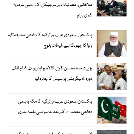
ملاقاتیں، معدنیات اور سرجیکل آلات میں سرمایہ
کاری پر زور
پاکستان، سعودی عرب اور ترکیہ کا دفاعی معاہدہ تازہ
ہوا کا جھونکا ہے، لیاقت بلوچ
وزیر داخلہ محسن نقوی کا لاہور ایئر پورٹ کا اچانک
دورہ، امیگریشن پراسیس کا جائزہ لیا
پاکستان، سعودی عرب اور ترکیہ کا مکہ باہمی
دفاعی معاہدے کے بعد خصوصی نغمہ جاری