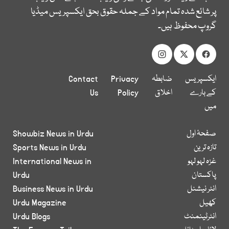
پر شائع شدہ تمام مواد کے جملہ حقوق بحق ایکسپریس میڈیا
گروپ محفوظ ہیں۔
ایکسپریس
ضابطہ
Privacy
Contact
کے بارے
اخلاق
Policy
Us
میں
صفحۂ اول
Showbiz News in Urdu
تازہ ترین
Sports News in Urdu
غزہ لہو لہو
International News in
پاکستان
Urdu
انٹر نیشنل
Business News in Urdu
کھیل
Urdu Magazine
انٹرٹینمنٹ
Urdu Blogs