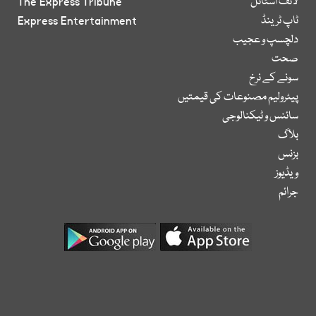
لائف اسٹائل
The Express Tribune
ٹاپ ٹرینڈ
Express Entertainment
دلچسپ و عجیب
صحت
سونے کے نرخ
پیٹرولیم مصنوعات کی قیمتیں
سائنس و ٹیکنالوجی
بلاگ
بزنس
ویڈیوز
جرائم