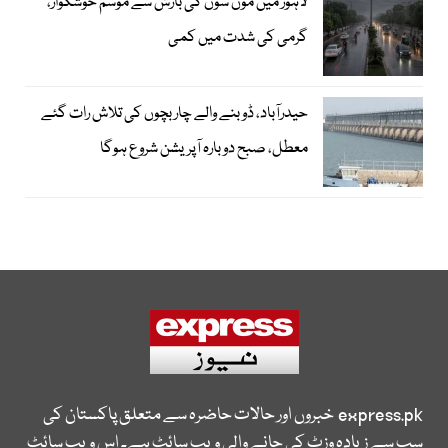
لاہور میں مون سون کی بارش سے موسم خوشگوار،
گرمی کی شدت میں کمی
حیدرآباد، ڈوبنے والے چار بچوں کی تلاش رات گئے
معطل، صبح دوبارہ آپریشن شروع ہوگا
express.pk
خبروں اور حالات حاضرہ سے متعلق پاکستان کی
سب سے زیادہ وزٹ کی جانے والی ویب سائٹ ہے۔ اس ویب سائٹ