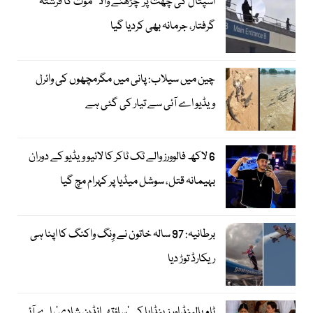
اسپتال کی چھت پر چڑھنے والا ’’موت کا فرشتہ‘‘
گرفتار، جرمانہ بھی کردیا گیا
چین میں سیلاب: پانی میں مگرمچھوں کی وائرل
ویڈیو اے آئی سے تیار کی گئی ہے
6 لاکھ فالوورز والے ٹک ٹاکر کا لائیو ویڈیو کے دوران
بہیمانہ قتل، سوشل میڈیا پر کہرام مچ گیا
برطانیہ: 97 سالہ خاتون نے وِنگ واکنگ کا اپنا ہی
ریکارڈ توڑ دیا
ٹام ہالینڈ اور زینڈایا کی ’ساؤتھ انڈین شادی‘، اے آئی