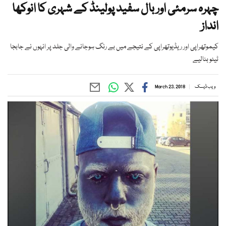
چہرہ سرمئی اور بال سفید پولینڈ کے شہری کا انوکھا
انداز
کیموتھراپی اور ریڈیوتھراپی کے نتیجے میں بے رنگ ہوجانے والی جلد پر انہوں نے جابجا
ٹیٹو بنالیے
ویب ڈیسک
March 23, 2018