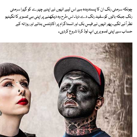
چونکہ سرمئی رنگ ان کا پسندیدہ ہے اس لیے انہوں نے اپنے چہرے کو گہرا سرمئی
رنگ جبکہ بالوں کو سفید رنگ دے دیا۔ اس طرح وہ دیکھنے پر اپنی ہی تصویر کا نگیٹیو
نظر آنے لگے۔ پھر انہوں نے فیس بک اور انسٹاگرام پر اکاؤنٹس بنائے اور روزانہ کے
حساب سے اپنی تصویریں اپ لوڈ کرنا شروع کردیں۔