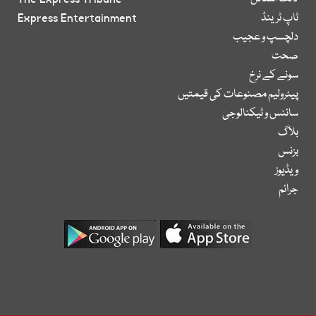
ٹاپ ٹرینڈ
Express Entertainment
دلچسپ و عجیب
صحت
سونے کے نرخ
پیٹرولیم مصنوعات کی قیمتیں
سائنس و ٹیکنالوجی
بلاگ
بزنس
ویڈیوز
جرائم