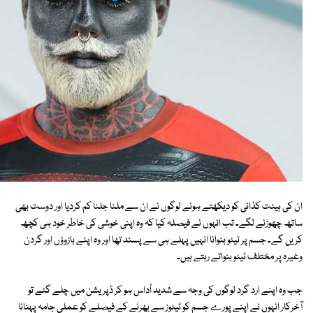
ان کی ہیئت کذائی کو دیکھتے ہوئے لوگوں نے ان سے ملنا جلنا کم کردیا اور دوست بھی
ساتھ چھوڑنے لگے۔ تب انہوں نے فیصلہ کیا کہ وہ اپنی خوشی کی خاطر خود ہی کچھ
کریں گے۔ جسم پر ٹیٹو بنوانا انہیں پہلے ہی سے پسند تھا اور وہ اپنے بازوؤں اور گردن
وغیرہ پر مختلف ٹیٹو بنواتے رہتے ہیں۔
جب وہ اپنے ارد گرد لوگوں کی وجہ سے شدید اُداس ہو کر ڈپریشن میں چلے گئے تو
آخرکار انہوں نے اپنے پورے جسم کو ٹیٹوز سے بھرنے کے فیصلے کو عملی جامہ پہنانا