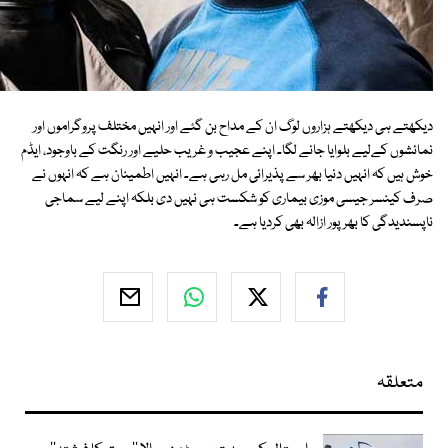
دیکھتے ہی دیکھتے ہزاروں لوگ ان کے مداح بن گئے اور انہیں مختلف پروگراموں اور
نمائشوں کےلیے بلوایا جانے لگا۔ اپنے عجیب و غریب حلیے اور رنگت کے باوجود، ایڈم
خوش ہیں کہ انہیں دنیا بھر سے پذیرائی مل رہی ہے۔ انہیں اطمینان ہے کہ انہوں نے
صرف کینسر جیسی موزی بیماری کو شکست ہی نہیں دی بلکہ اپنے لیے سماجی
ناپسندیدگی کا بھرپور ازالہ بھی کردیا ہے۔
متعلقہ