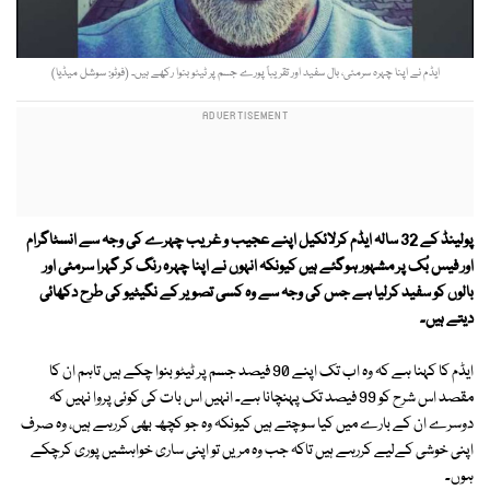
ایڈم نے اپنا چہرہ سرمئی، بال سفید اور تقریباً پورے جسم پر ٹیٹو بنوا رکھے ہیں۔ (فوٹو: سوشل میڈیا)
پولینڈ کے 32 سالہ ایڈم کرلائکیل اپنے عجیب و غریب چہرے کی وجہ سے انسٹاگرام
اور فیس بُک پر مشہور ہوگئے ہیں کیونکہ انہوں نے اپنا چہرہ رنگ کر گہرا سرمئی اور
بالوں کو سفید کرلیا ہے جس کی وجہ سے وہ کسی تصویر کے نگیٹیو کی طرح دکھائی
دیتے ہیں۔
ایڈم کا کہنا ہے کہ وہ اب تک اپنے 90 فیصد جسم پر ٹیٹو بنوا چکے ہیں تاہم ان کا
مقصد اس شرح کو 99 فیصد تک پہنچانا ہے۔ انہیں اس بات کی کوئی پروا نہیں کہ
دوسرے ان کے بارے میں کیا سوچتے ہیں کیونکہ وہ جو کچھ بھی کررہے ہیں، وہ صرف
اپنی خوشی کےلیے کررہے ہیں تاکہ جب وہ مریں تو اپنی ساری خواہشیں پوری کرچکے
ہوں۔