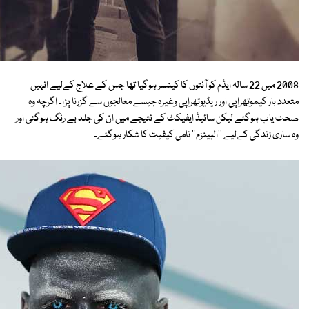
2008 میں 22 سالہ ایڈم کو آنتوں کا کینسر ہوگیا تھا جس کے علاج کےلیے انہیں
متعدد بار کیموتھراپی اور ریڈیوتھراپی وغیرہ جیسے معالجوں سے گزرنا پڑا۔ اگرچہ وہ
صحت یاب ہوگئے لیکن سائیڈ ایفیکٹ کے نتیجے میں ان کی جلد بے رنگ ہوگئی اور
وہ ساری زندگی کےلیے ''البینزم'' نامی کیفیت کا شکار ہوگئے۔