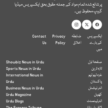
پر شائع شدہ تمام مواد کے جملہ حقوق بحق ایکسپریس میڈیا
گروپ محفوظ ہیں۔
ایکسپریس
ضابطہ
Privacy
Contact
کے بارے
اخلاق
Policy
Us
میں
صفحۂ اول
Showbiz News in Urdu
تازہ ترین
Sports News in Urdu
غزہ لہو لہو
International News in
پاکستان
Urdu
انٹر نیشنل
Business News in Urdu
کھیل
Urdu Magazine
انٹرٹینمنٹ
Urdu Blogs
لائف اسٹائل
The Express Tribune