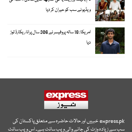
ویڈیو نے سب کو حیران کر دیا
امریکا: 18 سالہ پروفیسر نے 306 سال پرانا ریکارڈ توڑ
دیا
express.pk
خبروں اور حالات حاضرہ سے متعلق پاکستان کی
سب سے زیادہ وزٹ کی جانے والی ویب سائٹ ہے۔ اس ویب سائٹ