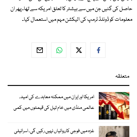
حاصل کی گئیں جن میں سے بیشتر کا تعلق امریکہ سے تھا۔ پھر ان
معلومات کو ڈونلڈ ٹرمپ کی الیکشن مہم میں استعمال کیا۔
متعلقہ
امریکا اور ایران میں ممکنہ معاہدے کی امید،
عالمی منڈی میں خام تیل کی قیمتوں میں کمی
غزہ میں فوجی کارروائیاں نہیں رکیں گی، اسرائیلی