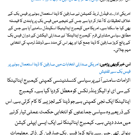
امریکی ادارے فیڈرل ٹریڈ کمیشن نے صارفین کا ڈیٹا استعمال ہونے پر فیس بک کے
خلاف تحقیقات کا آغاز کر دیا ہے جس کے نتیجے میں فیس بک پر پابندی کا فیصلہ
بھی کیا جا سکتا ہے۔ امریکا میں کیمبرج اینالیٹیکا اسکینڈل سامنے آیا ہے جس کے
مطابق سیاسی مشاورتی فرم 'کیمبرج اینالیٹکا' نے صدارتی الیکشن کے دوران فیس بک
کے پانچ کروڑ صارفین کا ڈیٹا جمع کیا اور پھر اس کی مدد سے ڈونلڈ ٹرمپ کی انتخابی
مہم چلائی۔
اس خبرکوبھی پڑھیں:
امریکی صدارتی انتخابات میں صارفین کا ڈیٹا استعمال ہونے پر
فیس بُک سے تفتیش
الزامات سامنے آنے پر سیاسی کنسلٹینسی کمپنی کیمبرج اینالیٹکا
کے سی ای او الیگزینڈر نکس کو معطل کردیا گیا ہے۔ کیمبرج
اینالیٹکا ایک نجی کمپنی ہےجو ڈیٹا کے تجزیے کا کام کرتی ہے، اس
کے ذریعے وہ سیاسی جماعتوں کو انتخابی حکمت عملی تیار کرنے
میں مدد دیتی ہے۔ کیمبرج اینالیٹکا نے ایک ایسی ایپلی کیشن
بنوائی تھی جس سے پانچ کروڑ فیس بک صارفین کی ذاتی معلومات