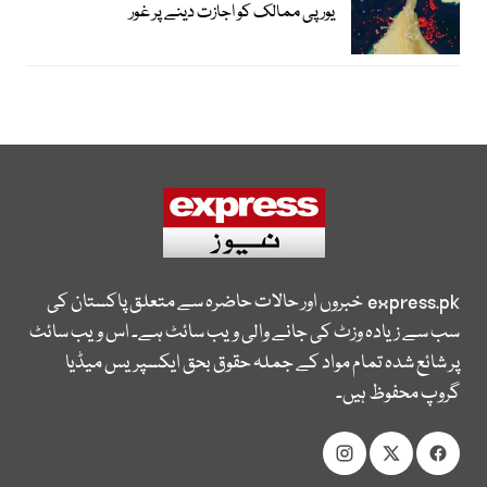
یورپی ممالک کو اجازت دینے پر غور
express.pk
خبروں اور حالات حاضرہ سے متعلق پاکستان کی
سب سے زیادہ وزٹ کی جانے والی ویب سائٹ ہے۔ اس ویب سائٹ
پر شائع شدہ تمام مواد کے جملہ حقوق بحق ایکسپریس میڈیا
گروپ محفوظ ہیں۔