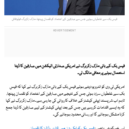
فیس بک سے غلطیاں ہوئیں جس سے صارفین کے اعتماد کو نقصان پہنچا، مارک زکربرگ فوٹو:فائل
فیس بک کے بانی مارک زکربرگ نے امریکی صدارتی الیکشن میں صارفین کا ڈیٹا
استعمال ہونے پر معافی مانگ لی۔
امریکی ٹی وی کو انٹرویو دیتے ہوئے فیس بک کے بانی مارک زکربرگ نے کہا کہ فیس
بک سے غلطیاں سرزد ہوئی جس کے نتیجے میں صارفین کے اعتماد کو نقصان پہنچا،
تاہم اب شرپسند ایپلی کیشنز کے خلاف کارروائی کی جارہی ہے۔ مارک زکربرگ نے کہا
کہ وہ ایسے اقدامات کررہے ہیں جس کے بعد ایپلی کیشنز کے لیے صارفین کا ڈیٹا جمع
کرنا مشکل ہوجائے گا اور رسائی محدود ہوجائے گی۔
اس خبرکوبھی پڑھیں:
فیس بک کو ایک دن میں 6 ارب ڈالرز کا نقصان