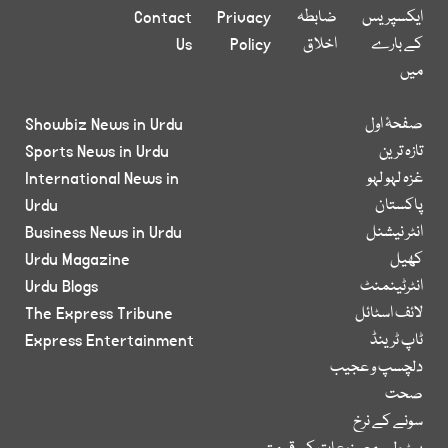
ایکسپریس
ضابطہ
Privacy
Contact
کے بارے
اخلاق
Policy
Us
میں
صفحۂ اول
Showbiz News in Urdu
تازہ ترین
Sports News in Urdu
غزہ لہو لہو
International News in
پاکستان
Urdu
انٹر نیشنل
Business News in Urdu
کھیل
Urdu Magazine
انٹرٹینمنٹ
Urdu Blogs
لائف اسٹائل
The Express Tribune
ٹاپ ٹرینڈ
Express Entertainment
دلچسپ و عجیب
صحت
سونے کے نرخ