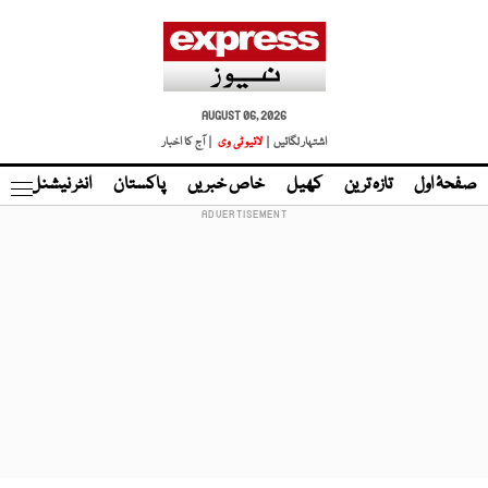
AUGUST 06, 2026
اشتہار لگائیں |
لائیو ٹی وی
| آج کا اخبار
صفحۂ اول
تازہ ترین
کھیل
خاص خبریں
پاکستان
انٹر نیشنل
ٹا