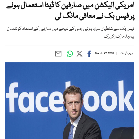
امریکی الیکشن میں صارفین کا ڈیٹا استعمال ہونے
پر فیس بک نے معافی مانگ لی
فیس بک سے غلطیاں سرزد ہوئیں جس کے نتیجے میں صارفین کے اعتماد کو نقصان
پہنچا، مارک زکربرگ
ویب ڈیسک
March 22, 2018