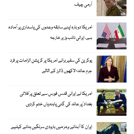
آرمی چیف
امریکا دوبارہ اپنے سابقہ وعدوں کی پاسداری پر آمادہ
ہے، ایرانی نائب وزیر خارجہ
یوکرین کی سفیر برائے امریکا پر کرپشن الزامات پر فرد
جرم عائد؛ لاکھوں ڈالرز کے اثاثے
امریکا نے ایرانی قدس فورس سے تعلق پر’فلائی
بغداد‘پر عائد کی گئی پابندیاں ختم کردیں
ایران کا آبنائے ہرمز میں بارودی سرنگیں ہٹانے کیلیے