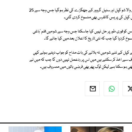
بھارتی میڈیا رپورٹس کے مطابق 'فیملی ٹائم ود کپل شرما' کے نام سے شروع ہونے والا شو کپل اور سنیل گروور کے جھگڑے کی نظر ہوگیا جس وجہ سے 25
والی کپل کی پریس کانفرس بھی منسوخ کردی گئی۔
کو فوری طور پر حل نہیں کیا جاسکتا جس وجہ سے شو میں فلم 'باغی
خ کردیا گیا جب کہ نئی تاریخ کا اعلان بعد میں کیا جائے گا۔
نے کپل کے نئے شو میں نہ بلانے کی بات مداح کو جواب دیتے ہوئے کہی
 طرف سے اخذ کر سکتے ہیں میں اس پر ردعمل نہیں دوں گا جب کہ میں نے
 بھی ہو سکتا ہے لیکن لوگ پھر بھی فرضی باتوں میں مصروف ہیں۔