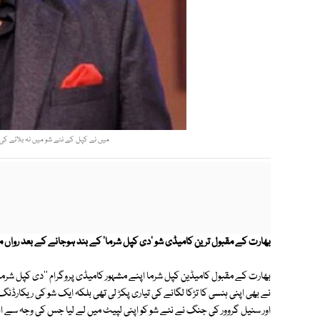
میں نے کپل کے نئے شو میں نہ بلانے کی ب
بھارت کے مقبول ترین کامیڈی شو 'دی کپل شرما' کے بند ہوجانے کے بعد رواں ما
بھارت کے مقبول کامیڈین کپل شرما اپنے مشہور کامیڈی پروگرام ''دی کپل شرما
نے بھی اپنی ہنسی کا تڑکا لگانے کی تیاری پکڑ لی تھی بلکہ ایک شو کی ریکارڈن
اور سنیل گروور کی جنگ نے نئے شو کو اپنی لپیٹ میں لے لیا جس کی وجہ سے انتظ