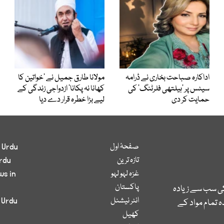
اداکارہ صباحت بخاری نے ڈرامہ
مولانا طارق جمیل نے ’خواتین کا
سیٹس پر ’ہیلتھی فلرٹنگ‘ کی
کھانا نہ پکانا‘ ازدواجی زندگی کے
حمایت کر دی
لیے بڑا خطرہ قرار دے دیا
صفحۂ اول
 Urdu
تازہ ترین
rdu
غزہ لہو لہو
ws in
پاکستان
کی سب سے زیادہ
انٹر نیشنل
 Urdu
 تمام مواد کے
کھیل