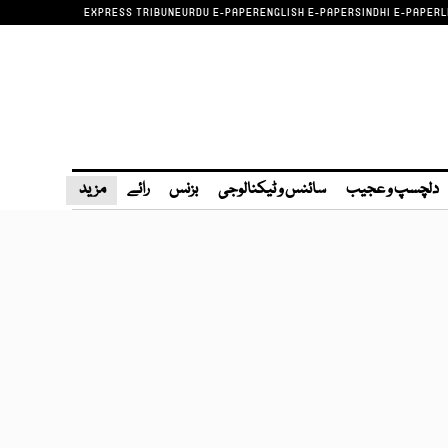
EXPRESS TRIBUNE
URDU E-PAPER
ENGLISH E-PAPER
SINDHI E-PAPER
L
دلچسپ و عجیب
سائنس و ٹیکنالوجی
بزنس
رائے
مزید