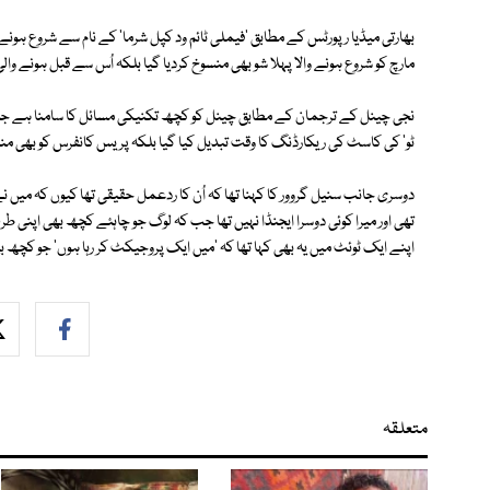
مارچ کو شروع ہونے والا پہلا شو بھی منسوخ کردیا گیا بلکہ اُس سے قبل ہونے 
نجی چینل کے ترجمان کے مطابق چینل کو کچھ تکنیکی مسائل کا سامنا ہے جس 
ٹو' کی کاسٹ کی ریکارڈنگ کا وقت تبدیل کیا گیا بلکہ پریس کانفرس کو بھی منسو
دوسری جانب سنیل گروور کا کہنا تھا کہ اُن کا ردعمل حقیقی تھا کیوں کہ میں 
تھی اور میرا کوئی دوسرا ایجنڈا نہیں تھا جب کہ لوگ جو چاہئے کچھ بھی اپنی
اپنے ایک ٹوئٹ میں یہ بھی کہا تھا کہ 'میں ایک پروجیکٹ کر رہا ہوں' جو کچھ
متعلقہ