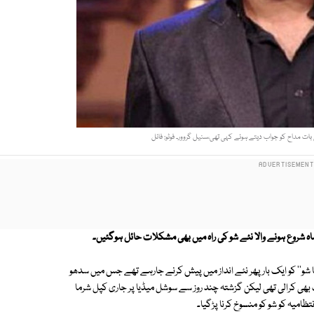
ات مداح کو جواب دیتے ہوئے کہی تھی،سنیل گروور۔ فوٹو: فائل
ہ شروع ہونے والا نئے شو
کی راہ میں بھی مشکلات حائل ہوگئیں۔
 شو'' کو ایک بار پھر نئے انداز میں پیش کرنے جارہے تھے جس میں سدھو
گ بھی کرالی تھی لیکن گزشتہ چند روز سے سوشل میڈیا پر جاری کپل شرما
امیہ کو شو کو منسوخ کرنا پڑگیا۔