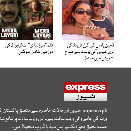
لامین یامال کی گرل فرینڈ کی
فلم ’’میرا لیاری‘‘ آسکر ایوارڈ کی
’بری خبروں‘کی پوسٹ سے مداح
دوڑ میں شامل ہوگئی
تشویش میں مبتلا
express.pk
خبروں اور حالات حاضرہ سے متعلق پاکستان 
وزٹ کی جانے والی ویب سائٹ ہے۔ اس ویب سائٹ پر شائع شدہ
جملہ حقوق بحق ایکسپریس میڈیا گروپ محفوظ ہیں۔