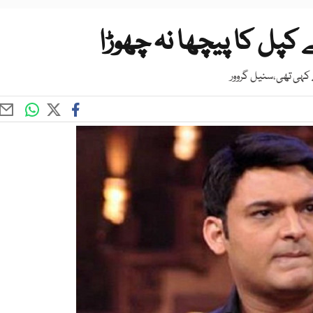
کپل کا پیچھا نہ چھوڑا
 کہی تھی،سنیل گروور