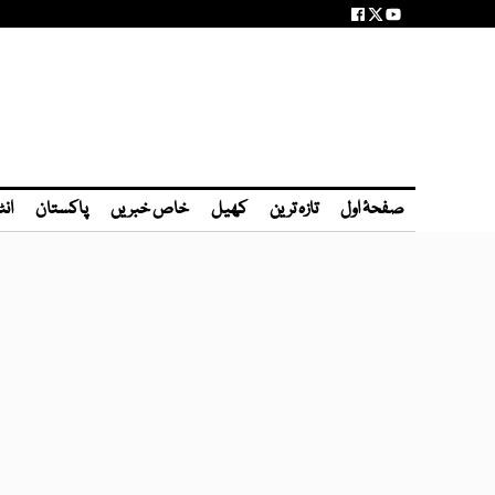
صفحۂ اول
تازہ ترین
کھیل
خاص خبریں
پاکستان
انٹ