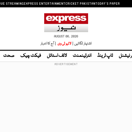
IVE STREAMING
EXPRESS ENTERTAINMENT
CRICKET PAKISTAN
TODAY'S PAPER
AUGUST 06, 2026
اشتہار لگائیں |
لائیو ٹی وی
| آج کا اخبار
ر نیشنل
ٹاپ ٹرینڈ
انٹرٹینمنٹ
لائف اسٹائل
فیکٹ چیک
صحت