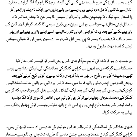
کرتے رہے۔ باؤلرز کی طرح بلے باز بھی کسی کی گیند پر چھکا یا چوکا لگا کر اپنے منفرد
انداز سے شائقین کا دل موہ لیتے ہیں، ایسے ہی بلے بازوں میں ایک نام پشاور زلمی کو
پاکستان سپرلیگ کا چیمپئن بنانے والے ڈیرن سیمی کا ہے جن کا جشن منانے کا ہر
اسٹائل اپنی مثال آپ ہوتا ہے اور اس سیزن میں ڈیرن سیمی کا گیند کو باؤنڈری لائن کے
باہر پھینکنے کے بعد بیٹ کو اپنی خیالی تلوار بنالیتے، اسے اپنے بازو پر پھیرتے اور پھر
اسے صاف کردیتے۔ یاد رہے کہ پی ایس ایل کے دوسرے سیزن میں ان کا خیالی سیلفی
لینے کا انداز بہت مقبول رہا تھا۔
اور جب بات ہو کرکٹ کی تو بوم بوم آفریدی کے روایتی انداز کو کیسے نظر انداز کیا
جاسکتا ہے، گو کہ اس بار انہوں نے کراچی کنگز کی نمائندگی کی، لیکن انداز وہی پرانے
تھے۔ ہمیشہ کی اس طرح بار بھی شاہد آفریدی وکٹ لینے یا کوئی کیچ کرنے کے بعد
روایتی انداز میں اپنے دونوں ہاتھ فضا میں بلند کرتے اور دائیں اور بائیں جانب تماشائیوں
کو دیکھتے، جس کے بعد ایک کے بعد ایک کھلاڑی ان سے بغل گیر ہوتا، جب کہ کراچی
کنگز کے محمد عرفان جونیئر نے تو کراچی کی ٹیم میں خالص لاہوری تڑکا لگا دیا۔ وہ
وکٹ لینے کے بعد وہ طرح اپنی ران پر اسی طرح ہاتھ مارتے جیسے کوئی پہلوان دنگ سے
پہلے یہ حرکت کرتا۔
شہری علاقے کی نمائندگی کرنے والے عرفان جونیئر کی یہ دیسی ادا سب کو بھاتی رہی۔
کراچی کنگز کے کپتان عماد وسیم نے جشن منانے کا طریقہ فٹ بال رونالڈو سے مستعار