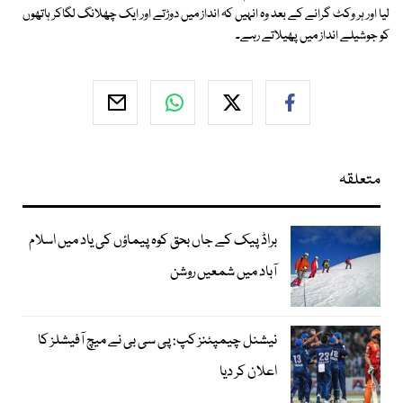
لیا اور ہر وکٹ گرانے کے بعد وہ انہیں کہ انداز میں دوڑتے اور ایک چھلانگ لگاکر ہاتھوں
کو جوشیلے انداز میں پھیلاتے رہے۔
متعلقہ
براڈ پیک کے جاں بحق کوہ پیماؤں کی یاد میں اسلام
آباد میں شمعیں روشن
نیشنل چیمپئنز کپ: پی سی بی نے میچ آفیشلز کا
اعلان کر دیا