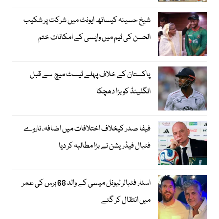
شیخ حسینہ کیساتھ ایونٹ میں شرکت پر شکیب
الحسن کی ٹیم میں واپسی کے امکانات ختم
پاکستان کے خلاف پہلے ٹیسٹ میچ سے قبل
انگلینڈ کو بڑا دھچکا
فیفا صدر کیخلاف اختلافات میں اضافہ، ناروے
فٹبال فیڈریشن نے بڑا مطالبہ کر دیا
اسٹار فٹبالر لیونل میسی کے والد 68 برس کی عمر
میں انتقال کر گئے