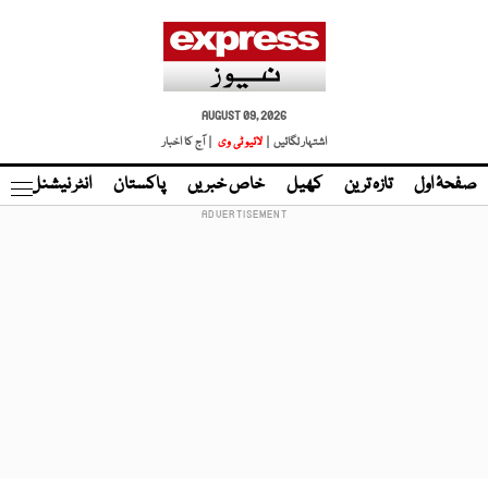
AUGUST 09, 2026
اشتہار لگائیں |
لائیو ٹی وی
| آج کا اخبار
صفحۂ اول
تازہ ترین
کھیل
خاص خبریں
پاکستان
انٹر نیشنل
ٹا