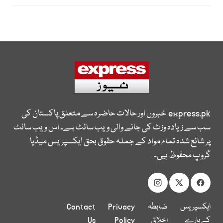
express.pk
خبروں اور حالات حاضرہ سے متعلق پاکستان کی
سب سے زیادہ وزٹ کی جانے والی ویب سائٹ ہے۔ اس ویب سائٹ
پر شائع شدہ تمام مواد کے جملہ حقوق بحق ایکسپریس میڈیا
گروپ محفوظ ہیں۔
ایکسپریس
ضابطہ
Privacy
Contact
کے بارے
اخلاق
Policy
Us