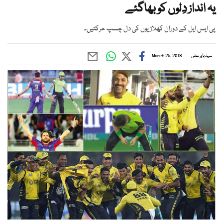
یہ انداز دِلوں کو بھاگئے
پی ایس ایل کے دوران کھلاڑیوں کی دل چسپ حرکتیں۔
سید بابر علی
March 25, 2018