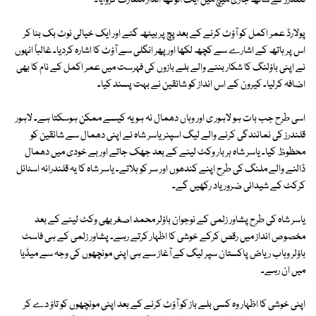
قلندرز کے ساتھ جاری میچ میں ایک انوکھا انداز متعارف کروایا۔
پولارڈ عمر اکمل کو آؤٹ کرنے کے بعد پچ پر بیٹھ گئے اور ایک خیالی نوٹ بک بنا کر
اس پر ہاتھ کے اشارے سے کچھ لکھا اور پھر انگلی سے آؤٹ کا اشارہ کردیا۔ غالباً انہوں
نے اپنی باؤلنگ کا شکار بننے والے بلے بازوں کی فہرست میں عمر اکمل کے نام کا بھی
اضافہ کرلیا۔ کیرون کے اس انداز کو شائقین نے بہت پسند کیا۔
اسی طرح جب بات ہو لاہور ی اور وہاں دھمال نہ ہو یہ کیسے ممکن ہوسکتا ہے۔ لاہور
قلندرز کی نمائندگی کرنے والے لیگ اسپنر یاسر شاہ نے اپنی دھمال سے شائقین کو
محظوظ کیا۔ یاسر شاہ ہر بار وکٹ لینے کے بعد جھک جاتے اور بے خودی میں دھمال
ڈالنے والے ملنگ کی طرح اپنے کندھوں اور سر کو ہلاتے۔ یاسر شاہ کا یہ قلندرانہ اسٹائل
کرکٹ کے شیدائی ضرور یاد رکھیں گے۔
یاسر شاہ کی طرح پشاور زلمی کے نوجوان باؤلر محمد اصغر بھی وکٹ لینے کے بعد
مخصوص انداز میں رقص کرکے خوشی کا اظہار کرتے رہے۔ پشاور زلمی کے ہی فاسٹ
باؤلر وہاب ریاض پاکستان سپر لیگ کے آغاز سے ہی اپنی مونچھوں کی وجہ سے میڈیا
میں ان رہے۔
اپنی خوشی کا اظہار وہ کسی بلے باز کو آؤٹ کرنے کے بعد اپنی مونچھوں کو تاؤ دے کر