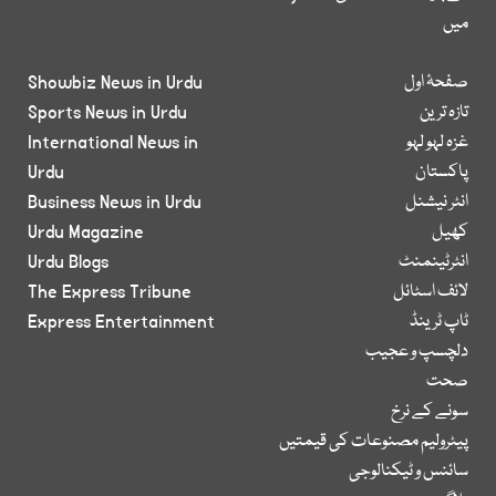
میں
صفحۂ اول
Showbiz News in Urdu
تازہ ترین
Sports News in Urdu
غزہ لہو لہو
International News in
پاکستان
Urdu
انٹر نیشنل
Business News in Urdu
کھیل
Urdu Magazine
انٹرٹینمنٹ
Urdu Blogs
لائف اسٹائل
The Express Tribune
ٹاپ ٹرینڈ
Express Entertainment
دلچسپ و عجیب
صحت
سونے کے نرخ
پیٹرولیم مصنوعات کی قیمتیں
سائنس و ٹیکنالوجی