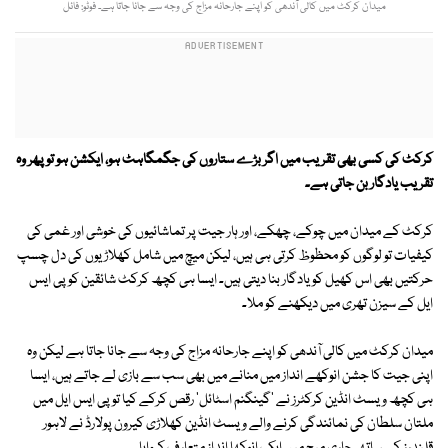
میدان کرکٹ میں کالی آندھی کو اپنے جارحانہ مزاج کی وجہ سے جانا جاتا ہے۔ فوٹو: فائل
کرکٹ کی کسی بھی تقریب میں اگر بڑے ستاروں کی جگمگاہٹ ہو، ایکشن ہو تو پھر وہ
تقریب یادگار بن جاتی ہے۔
کرکٹ کے میدان میں چوکے، چھکے، اور ہار جیت پر تماشائیوں کی خوشی اور غمی کی
کیفیات تو لوگوں کو محظوظ کرتی ہی ہیں، لیکن میچ میں شامل کھلاڑیوں کی دل چسپ
حرکتیں بھی اس کھیل کو یادگار بنا دیتی ہیں۔ ایسا ہی کچھ کرکٹ شائقین کو پی ایس
ایل کے سیزن تھری میں دیکھنے کو ملا۔
میدان کرکٹ میں کالی آندھی کو اپنے جارحانہ مزاج کی وجہ سے جانا جاتا ہے لیکن وہ
اپنی جیت کا جشن انوکھے انداز میں منانے میں بھی سب سے بازی لے جاتے ہیں، ایسا
ہی کچھ ویسٹ انڈین کرکٹرز نے 'گینگنم اسٹائل' رقص کرکے کیا تو پی ایس ایل میں
ملتان سلطان کی نمائندگی کرنے والے ویسٹ انڈین کھلاڑی کیرون پولارڈ نے لاہور