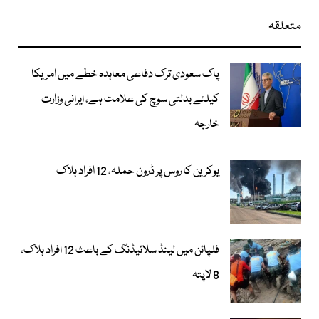
متعلقہ
پاک سعودی ترک دفاعی معاہدہ خطے میں امریکا
کیلئے بدلتی سوچ کی علامت ہے، ایرانی وزارت
خارجہ
یوکرین کا روس پر ڈرون حملہ، 12 افراد ہلاک
فلپائن میں لینڈ سلائیڈنگ کے باعث 12 افراد ہلاک،
8 لاپتہ