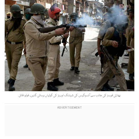
بھارتی فورسز کی جانب سے آنسوگیس کی شیلنگ اورربڑ کی گولیاں برسائی گئیں۔ فوٹو: فائل