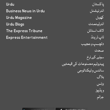
پاکستان
Urdu
انٹر نیشنل
Business News in Urdu
کھیل
Urdu Magazine
انٹرٹینمنٹ
Urdu Blogs
لائف اسٹائل
The Express Tribune
ٹاپ ٹرینڈ
Express Entertainment
دلچسپ و عجیب
صحت
سونے کے نرخ
پیٹرولیم مصنوعات کی قیمتیں
سائنس و ٹیکنالوجی
بلاگ
بزنس
ویڈیوز
جرائم