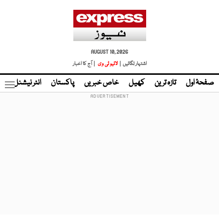
AUGUST 10, 2026
اشتہار لگائیں |
لائیو ٹی وی
| آج کا اخبار
صفحۂ اول
تازہ ترین
کھیل
خاص خبریں
پاکستان
انٹر نیشنل
ٹا