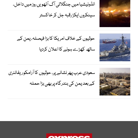
انڈونیشیا میں جنگلاتی آگ آٹھویں روز میں داخل،
سینکروں ایکڑ رقبہ جل کر خاکستر
حوثیوں کے خلاف امریکا کا بڑا فیصلہ، یمن کے
ساتھ کھڑے ہونے کا اعلان کردیا
سعودی عرب پھر نشانے پر، حوثیوں کا آرامکو ریفائنری
کے بعد یمن کی بندرگاہ پر بھی بڑا حملہ