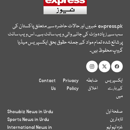
express.pk
خبروں اور حالات حاضرہ سے متعلق پاکستان کی
سب سے زیادہ وزٹ کی جانے والی ویب سائٹ ہے۔ اس ویب سائٹ
پر شائع شدہ تمام مواد کے جملہ حقوق بحق ایکسپریس میڈیا
گروپ محفوظ ہیں۔
ایکسپریس
ضابطہ
Privacy
Contact
کے بارے
اخلاق
Policy
Us
میں
صفحۂ اول
Showbiz News in Urdu
تازہ ترین
Sports News in Urdu
غزہ لہو لہو
International News in