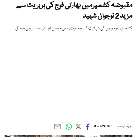
مقبوضہ کشمیرمیں بھارتی فوج کی بربریت سے
مزید 2 نوجوان شہید
کشمیری نوجوانوں کی شہادت کے بعد وادی میں موبائل اورانٹرنیٹ سروس معطل
ویب ڈیسک
March 24, 2018